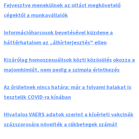
Fejvesztve menekülnek az oltást megkövetelő
cégektől a munkavállalók
Információharcosok bevetésével küzdene a
háttérhatalom az „álhírterjesztés” ellen
Kizárólag homoszexuálisok közti közösülés okozza a
majomhimlőt, nem pedig a szimpla érintkezés
Az őrületnek nincs határa: már a folyami halakat is
tesztelik COVID-ra kínában
Hivatalos VAERS adatok szerint a kísérleti vakcinák
százszorosára növelték a rákbetegek számát