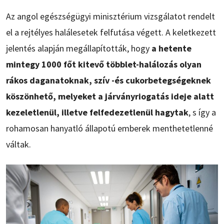
Az angol egészségügyi minisztérium vizsgálatot rendelt
el a rejtélyes halálesetek felfutása végett. A keletkezett
jelentés alapján megállapították, hogy
a hetente
mintegy 1000 főt kitevő többlet-halálozás olyan
rákos daganatoknak, szív -és cukorbetegségeknek
köszönhető, melyeket a járványriogatás ideje alatt
kezeletlenül, illetve felfedezetlenül hagytak
, s így a
rohamosan hanyatló állapotú emberek menthetetlenné
váltak.