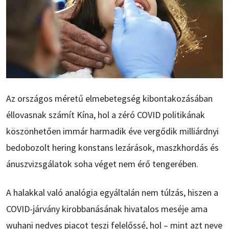
Az országos méretű elmebetegség kibontakozásában
éllovasnak számít Kína, hol a zéró COVID politikának
köszönhetően immár harmadik éve vergődik milliárdnyi
bedobozolt hering konstans lezárások, maszkhordás és
ánuszvizsgálatok soha véget nem érő tengerében.
A halakkal való analógia egyáltalán nem túlzás, hiszen a
COVID-járvány kirobbanásának hivatalos meséje ama
wuhani nedves piacot teszi felelőssé, hol – mint azt neve