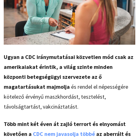
Ugyan a CDC iránymutatásai közvetlen mód csak az
amerikaiakat érintik, a világ szinte minden
központi betegségügyi szervezete az ő
magatartásukat majmolja
és rendel el népességére
kötelező érvényű maszkhordást, tesztelést,
távolságtartást, vakcináztatást.
Több mint két éven át zajló terrort és elnyomást
követően a
CDC nem javasolja többé
az aberrált és