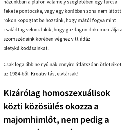
házunkban a plafon valamely szegletében egy furcsa
fekete pontocska, vagy egy korábban soha nem látott
rokon kopogtat be hozzánk, hogy mától fogva mint
családtag velünk lakik, hogy gazdagon dokumentálja a
szomszédaink körében véghez vitt ádáz
pletykálkodásainkat.
Csak legalább ne nyúlnák ennyire átlátszóan ötleteiket
az 1984-ből. Kreativitás, elvtársak!
Kizárólag homoszexuálisok
közti közösülés okozza a
majomhimlőt, nem pedig a