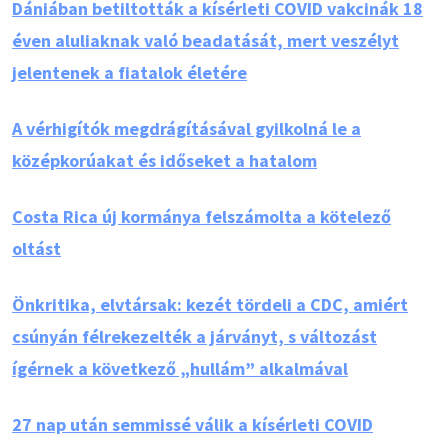
Dániában betiltották a kísérleti COVID vakcinák 18
éven aluliaknak való beadatását, mert veszélyt
jelentenek a fiatalok életére
A vérhigítók megdrágításával gyilkolná le a
középkorúakat és időseket a hatalom
Costa Rica új kormánya felszámolta a kötelező
oltást
Önkritika, elvtársak: kezét tördeli a CDC, amiért
csúnyán félrekezelték a járványt, s változást
ígérnek a következő „hullám” alkalmával
27 nap után semmissé válik a kísérleti COVID