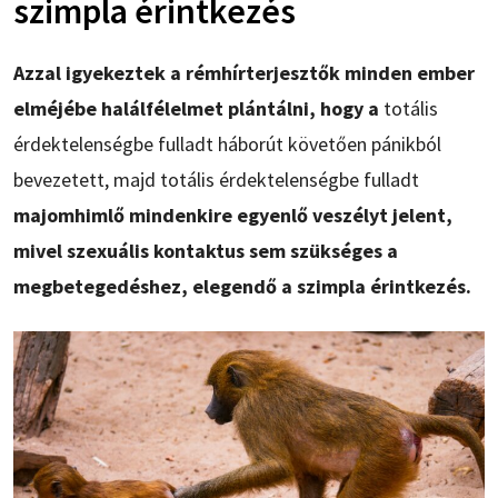
szimpla érintkezés
Azzal igyekeztek a rémhírterjesztők minden ember
elméjébe halálfélelmet plántálni, hogy a
totális
érdektelenségbe fulladt háborút követően pánikból
bevezetett, majd totális érdektelenségbe fulladt
majomhimlő mindenkire egyenlő veszélyt jelent,
mivel szexuális kontaktus sem szükséges a
megbetegedéshez, elegendő a szimpla érintkezés.