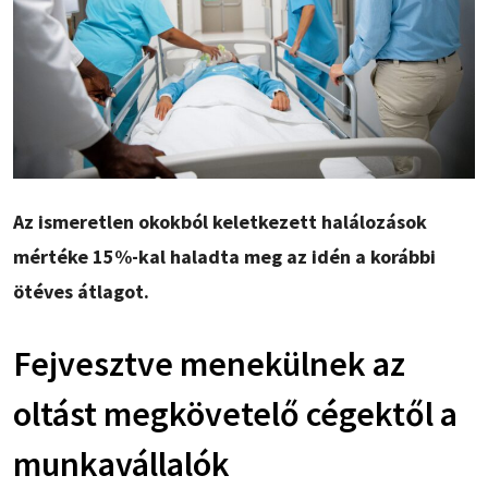
Az ismeretlen okokból keletkezett halálozások
mértéke 15%-kal haladta meg az idén a korábbi
ötéves átlagot.
Fejvesztve menekülnek az
oltást megkövetelő cégektől a
munkavállalók