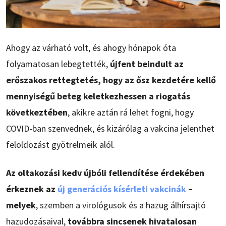
Ahogy az várható volt, és ahogy hónapok óta
folyamatosan lebegtették,
újfent beindult az
erőszakos rettegtetés, hogy az ősz kezdetére kellő
mennyiségű beteg keletkezhessen a riogatás
következtében
, akikre aztán rá lehet fogni, hogy
COVID-ban szenvednek, és kizárólag a vakcina jelenthet
feloldozást gyötrelmeik alól.
Az oltakozási kedv újbóli fellendítése érdekében
érkeznek az
új generációs kísérleti vakcinák
–
melyek
, szemben a virológusok és a hazug álhírsajtó
hazudozásaival,
továbbra sincsenek hivatalosan