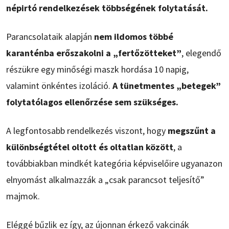
népirtó rendelkezések többségének folytatását.
Parancsolataik alapján
nem ildomos többé
karanténba erőszakolni a „fertőzötteket”
, elegendő
részükre egy minőségi maszk hordása 10 napig,
valamint önkéntes izoláció.
A tünetmentes „betegek”
folytatólagos ellenőrzése sem szükséges.
A legfontosabb rendelkezés viszont, hogy
megszűnt a
különbségtétel oltott és oltatlan között
, a
továbbiakban mindkét kategória képviselőire ugyanazon
elnyomást alkalmazzák a „csak parancsot teljesítő”
majmok.
Eléggé bűzlik ez így, az újonnan érkező vakcinák