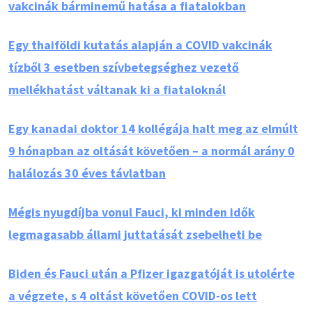
vakcinák bárminemű hatása a fiatalokban
Egy thaiföldi kutatás alapján a COVID vakcinák
tízből 3 esetben szívbetegséghez vezető
mellékhatást váltanak ki a fiataloknál
Egy kanadai doktor 14 kollégája halt meg az elmúlt
9 hónapban az oltását követően – a normál arány 0
halálozás 30 éves távlatban
Mégis nyugdíjba vonul Fauci, ki minden idők
legmagasabb állami juttatását zsebelheti be
Biden és Fauci után a Pfizer igazgatóját is utolérte
a végzete, s 4 oltást követően COVID-os lett