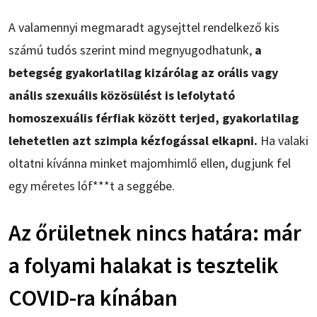
A valamennyi megmaradt agysejttel rendelkező kis
számú tudós szerint mind megnyugodhatunk,
a
betegség gyakorlatilag kizárólag az orális vagy
anális szexuális közösülést is lefolytató
homoszexuális férfiak között terjed, gyakorlatilag
lehetetlen azt szimpla kézfogással elkapni.
Ha valaki
oltatni kívánna minket majomhimlő ellen, dugjunk fel
egy méretes lóf***t a seggébe.
Az őrületnek nincs határa: már
a folyami halakat is tesztelik
COVID-ra kínában