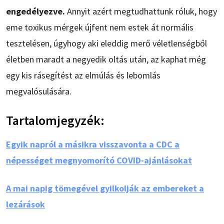
engedélyezve.
Annyit azért megtudhattunk róluk, hogy
eme toxikus mérgek újfent nem estek át normális
tesztelésen, úgyhogy aki eleddig merő véletlenségből
életben maradt a negyedik oltás után, az kaphat még
egy kis rásegítést az elmúlás és lebomlás
megvalósulására.
Tartalomjegyzék:
Egyik napról a másikra visszavonta a CDC a
népességet megnyomorító COVID-ajánlásokat
A mai napig tömegével gyilkolják az embereket a
lezárások