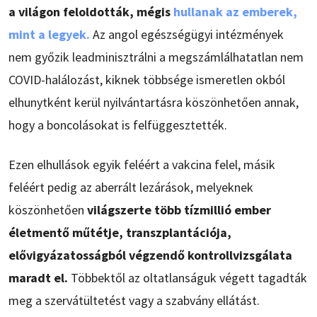
a világon feloldották, mégis
hullanak az emberek,
mint a legyek.
Az angol egészségügyi intézmények
nem győzik leadminisztrálni a megszámlálhatatlan nem
COVID-halálozást, kiknek többsége ismeretlen okból
elhunytként kerül nyilvántartásra köszönhetően annak,
hogy a boncolásokat is felfüggesztették.
Ezen elhullások egyik feléért a vakcina felel, másik
feléért pedig az aberrált lezárások, melyeknek
köszönhetően
világszerte több tízmillió ember
életmentő műtétje, transzplantációja,
elővigyázatosságból végzendő kontrollvizsgálata
maradt el.
Többektől az oltatlanságuk végett tagadták
meg a szervátültetést vagy a szabvány ellátást.