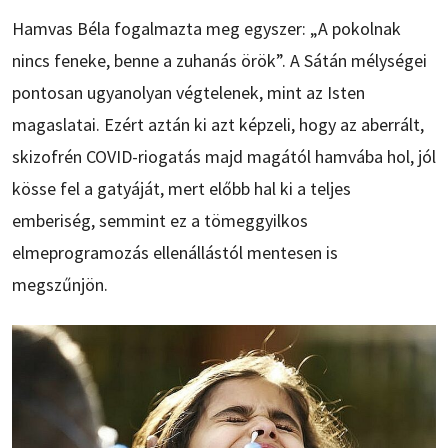
Hamvas Béla fogalmazta meg egyszer: „A pokolnak
nincs feneke, benne a zuhanás örök”. A Sátán mélységei
pontosan ugyanolyan végtelenek, mint az Isten
magaslatai. Ezért aztán ki azt képzeli, hogy az aberrált,
skizofrén COVID-riogatás majd magától hamvába hol, jól
kösse fel a gatyáját, mert előbb hal ki a teljes
emberiség, semmint ez a tömeggyilkos
elmeprogramozás ellenállástól mentesen is
megszűnjön.