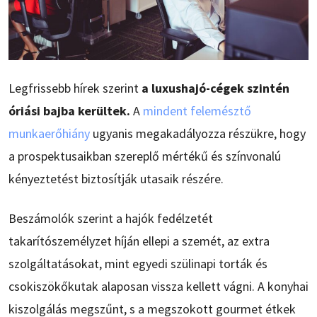
Legfrissebb hírek szerint
a luxushajó-cégek szintén
óriási bajba kerültek.
A
mindent felemésztő
munkaerőhiány
ugyanis megakadályozza részükre, hogy
a prospektusaikban szereplő mértékű és színvonalú
kényeztetést biztosítják utasaik részére.
Beszámolók szerint a hajók fedélzetét
takarítószemélyzet híján ellepi a szemét, az extra
szolgáltatásokat, mint egyedi szülinapi torták és
csokiszökőkutak alaposan vissza kellett vágni. A konyhai
kiszolgálás megszűnt, s a megszokott gourmet étkek