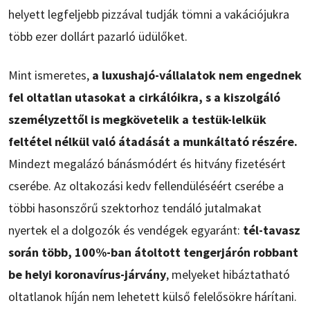
helyett legfeljebb pizzával tudják tömni a vakációjukra
több ezer dollárt pazarló üdülőket.
Mint ismeretes,
a luxushajó-vállalatok nem engednek
fel oltatlan utasokat a cirkálóikra, s a kiszolgáló
személyzettől is megkövetelik a testük-lelkük
feltétel nélkül való átadását a munkáltató részére.
Mindezt megalázó bánásmódért és hitvány fizetésért
cserébe. Az oltakozási kedv fellendüléséért cserébe a
többi hasonszőrű szektorhoz tendáló jutalmakat
nyertek el a dolgozók és vendégek egyaránt:
tél-tavasz
során több, 100%-ban átoltott tengerjárón robbant
be helyi koronavírus-járvány
, melyeket hibáztatható
oltatlanok híján nem lehetett külső felelősökre hárítani.