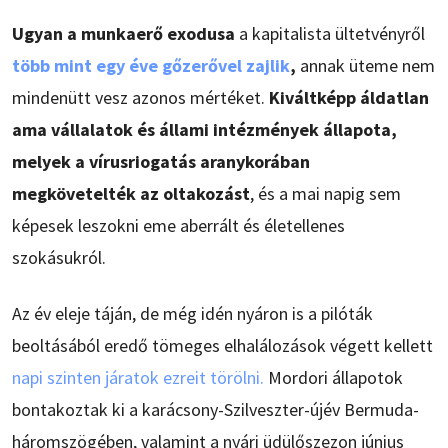
Ugyan a munkaerő exodusa
a kapitalista ültetvényről
több mint egy éve gőzerővel zajlik
,
annak üteme nem
mindenütt vesz azonos mértéket.
Kiváltképp áldatlan
ama vállalatok és állami intézmények állapota,
melyek a vírusriogatás aranykorában
megkövetelték az oltakozást
, és a mai napig sem
képesek leszokni eme aberrált és életellenes
szokásukról.
Az év eleje táján, de még idén nyáron is a pilóták
beoltásából eredő tömeges elhalálozások végett kellett
napi szinten járatok ezreit törölni.
Mordori állapotok
bontakoztak ki a karácsony-Szilveszter-újév Bermuda-
háromszögében, valamint a nyári üdülőszezon június