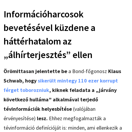
Információharcosok
bevetésével küzdene a
háttérhatalom az
„álhírterjesztés” ellen
Örömittasan jelentette be
a Bond-főgonosz
Klaus
Schwab, hogy
sikerült mintegy 110 ezer korrupt
férget toborozniuk
, kiknek feladata a „járvány
következő hulláma” alkalmával terjedő
tévinformációk helyesbítése
(valójában
érvényesítése)
lesz.
Ehhez megfogalmazták a
tévinformáció definícióját is: minden, ami ellenkezik a