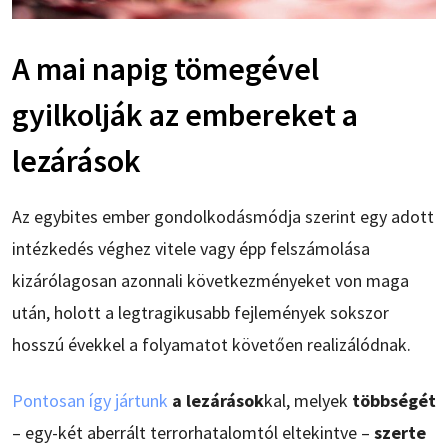
A mai napig tömegével
gyilkolják az embereket a
lezárások
Az egybites ember gondolkodásmódja szerint egy adott
intézkedés véghez vitele vagy épp felszámolása
kizárólagosan azonnali következményeket von maga
után, holott a legtragikusabb fejlemények sokszor
hosszú évekkel a folyamatot követően realizálódnak.
Pontosan így jártunk
a lezárások
kal, melyek
többségét
– egy-két aberrált terrorhatalomtól eltekintve –
szerte