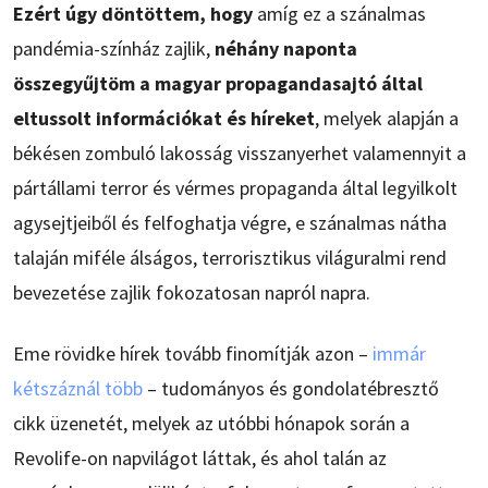
Ezért úgy döntöttem, hogy
amíg ez a szánalmas
pandémia-színház zajlik,
néhány naponta
összegyűjtöm a magyar propagandasajtó által
eltussolt információkat és híreket
, melyek alapján a
békésen zombuló lakosság visszanyerhet valamennyit a
pártállami terror és vérmes propaganda által legyilkolt
agysejtjeiből és felfoghatja végre, e szánalmas nátha
talaján miféle álságos, terrorisztikus világuralmi rend
bevezetése zajlik fokozatosan napról napra.
Eme rövidke hírek tovább finomítják azon –
immár
kétszáznál több
– tudományos és gondolatébresztő
cikk üzenetét, melyek az utóbbi hónapok során a
Revolife-on napvilágot láttak, és ahol talán az