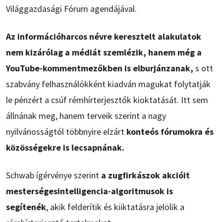
Világgazdasági Fórum agendájával.
Az információharcos névre keresztelt alakulatok
nem kizárólag a médiát szemlézik, hanem még a
YouTube-kommentmezőkben is elburjánzanak,
s ott
szabvány felhasználókként kiadván magukat folytatják
le pénzért a csúf rémhírterjesztők kioktatását. Itt sem
állnának meg, hanem terveik szerint a nagy
nyilvánosságtól többnyire elzárt
konteós fórumokra és
közösségekre is lecsapnának.
Schwab ígérvénye szerint
a zugfirkászok akcióit
mesterségesintelligencia-algoritmusok is
segítenék
, akik felderítik és kiiktatásra jelölik a