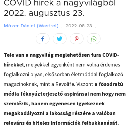
COVID hírek a nagyvilágból –
2022. augusztus 23.
Mózer Dániel (Wastrel)
2022-08-23
Tele van a nagyvilág meglehetősen fura COVID-
hírekkel
, melyekkel egyenként nem volna érdemes
foglalkozni olyan, elsősorban életmóddal foglalkozó
magazinoknak, mint a Revolife. Viszont
a fősodratú
média féknyúzterjesztő aspiránsai nem hogy nem
szemlézik, hanem egyenesen igyekeznek
megakadályozni a lakosság részére a valóban
releváns és hiteles információk felbukkanását.