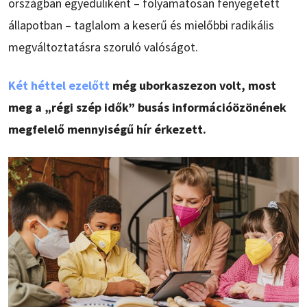
országban egyedüliként – folyamatosan fenyegetett
állapotban – taglalom a keserű és mielőbbi radikális
megváltoztatásra szoruló valóságot.
Két héttel ezelőtt
még uborkaszezon volt, most
meg a „régi szép idők” busás információözönének
megfelelő mennyiségű hír érkezett.