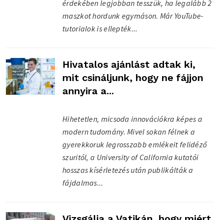
érdekében legjobban tesszük, ha legalább 2
maszkot hordunk egymáson. Már YouTube-
tutorialok is ellepték...
Hivatalos ajánlást adtak ki,
mit csináljunk, hogy ne fájjon
annyira a...
Hihetetlen, micsoda innovációkra képes a
modern tudomány. Mivel sokan félnek a
gyerekkoruk legrosszabb emlékeit felidéző
szuritól, a University of California kutatói
hosszas kísérletezés után publikálták a
fájdalmas...
Vizsgálja a Vatikán, hogy miért