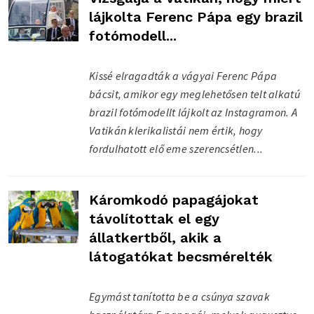
lájkolta Ferenc Pápa egy brazil
fotómodell...
Kissé elragadták a vágyai Ferenc Pápa
bácsit, amikor egy meglehetősen telt alkatú
brazil fotómodellt lájkolt az Instagramon. A
Vatikán klerikalistái nem értik, hogy
fordulhatott elő eme szerencsétlen...
Káromkodó papagájokat
távolítottak el egy
állatkertből, akik a
látogatókat becsmérelték
Egymást tanította be a csúnya szavak