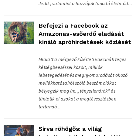
Jedik, valamint a hozzájuk fonodó életmód...
Befejezi a Facebook az
Amazonas-esőerdő eladását
kínáló apróhirdetések közlését
Mialatt a mérgező kísérleti vakcinák teljes
kétségbeeséssel közölt, milliók
lebetegedését és megnyomorodását okozó
mellékhatásairól szóló beszámolókat
bélyegzik meg ún. „tényellenőrök” és
tüntetik el azokat a megtévesztésben
tartandó...
Sírva röhögős: a világ