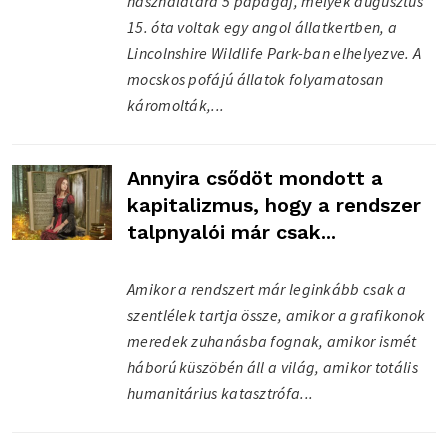
használatára 5 papagáj, melyek augusztus
15. óta voltak egy angol állatkertben, a
Lincolnshire Wildlife Park-ban elhelyezve. A
mocskos pofájú állatok folyamatosan
káromolták,...
Annyira csődöt mondott a
kapitalizmus, hogy a rendszer
talpnyalói már csak...
Amikor a rendszert már leginkább csak a
szentlélek tartja össze, amikor a grafikonok
meredek zuhanásba fognak, amikor ismét
háború küszöbén áll a világ, amikor totális
humanitárius katasztrófa...