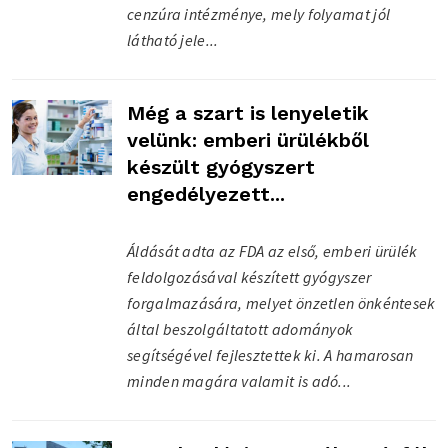
cenzúra intézménye, mely folyamat jól
látható jele...
Még a szart is lenyeletik
velünk: emberi ürülékből
készült gyógyszert
engedélyezett...
Áldását adta az FDA az első, emberi ürülék
feldolgozásával készített gyógyszer
forgalmazására, melyet önzetlen önkéntesek
által beszolgáltatott adományok
segítségével fejlesztettek ki. A hamarosan
minden magára valamit is adó...