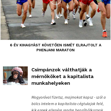
6 ÉV KIHAGYÁST KÖVETŐEN ISMÉT ELRAJTOLT A
PHENJANI MARATON
Csimpánzok válthatják a
mérnököket a kapitalista
munkahelyeken
Mogyoróval fizetsz, majmokat kapsz - szól a
bölcs intelem a kapitalista cégtulajok felé,
kik ennek ellenére rendre bepróbálkoznak