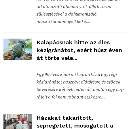
alkalmazotti állományaik állati sorba
züllesztésével a dehumanizáló
munkakörülményeikkel és...
Kalapácsnak hitte az éles
kézigránátot, ezért húsz éven
át törte vele...
Egy 90 éves kínai nő tudtán kívül egy régi
kézigránátot használt diótörésre és szögek
beverésére két évtizeden át, miután egy nap
rálelt a fel nem robbant eszközre...
Házakat takarított,
sepregetett, mosogatott a