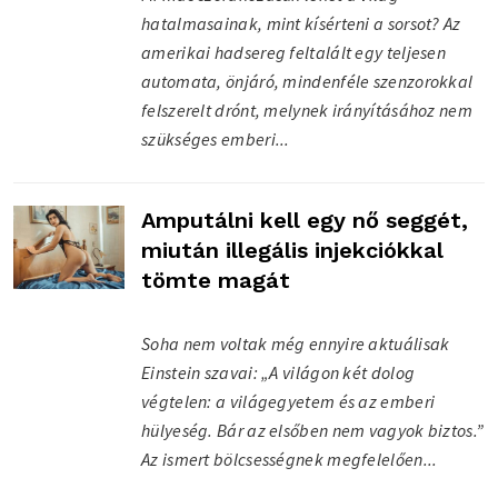
hatalmasainak, mint kísérteni a sorsot? Az
amerikai hadsereg feltalált egy teljesen
automata, önjáró, mindenféle szenzorokkal
felszerelt drónt, melynek irányításához nem
szükséges emberi...
Amputálni kell egy nő seggét,
miután illegális injekciókkal
tömte magát
Soha nem voltak még ennyire aktuálisak
Einstein szavai: „A világon két dolog
végtelen: a világegyetem és az emberi
hülyeség. Bár az elsőben nem vagyok biztos.”
Az ismert bölcsességnek megfelelően...