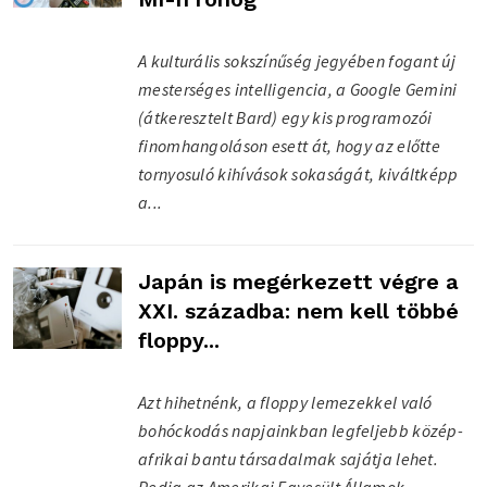
A kulturális sokszínűség jegyében fogant új
mesterséges intelligencia, a Google Gemini
(átkeresztelt Bard) egy kis programozói
finomhangoláson esett át, hogy az előtte
tornyosuló kihívások sokaságát, kiváltképp
a...
Japán is megérkezett végre a
XXI. századba: nem kell többé
floppy...
Azt hihetnénk, a floppy lemezekkel való
bohóckodás napjainkban legfeljebb közép-
afrikai bantu társadalmak sajátja lehet.
Pedig az Amerikai Egyesült Államok