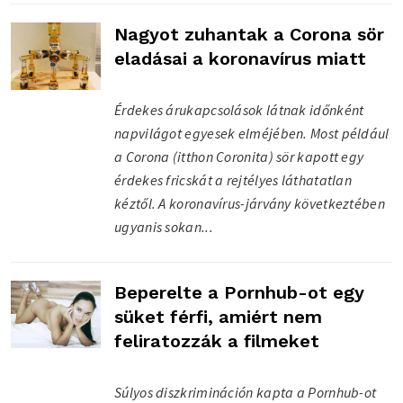
Nagyot zuhantak a Corona sör
eladásai a koronavírus miatt
Érdekes árukapcsolások látnak időnként
napvilágot egyesek elméjében. Most például
a Corona (itthon Coronita) sör kapott egy
érdekes fricskát a rejtélyes láthatatlan
kéztől. A koronavírus-járvány következtében
ugyanis sokan...
Beperelte a Pornhub-ot egy
süket férfi, amiért nem
feliratozzák a filmeket
Súlyos diszkrimináción kapta a Pornhub-ot