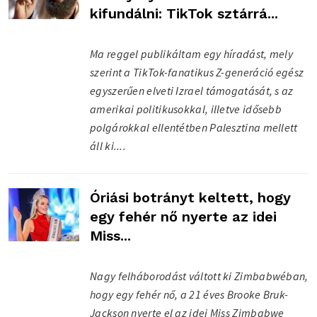
kifundálni: TikTok sztárrá...
Ma reggel publikáltam egy híradást, mely
szerint a TikTok-fanatikus Z-generáció egész
egyszerűen elveti Izrael támogatását, s az
amerikai politikusokkal, illetve idősebb
polgárokkal ellentétben Palesztina mellett
áll ki....
Óriási botrányt keltett, hogy
egy fehér nő nyerte az idei
Miss...
Nagy felháborodást váltott ki Zimbabwéban,
hogy egy fehér nő, a 21 éves Brooke Bruk-
Jackson nyerte el az idei Miss Zimbabwe