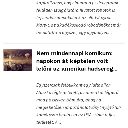
kapitalizmus, hogy immár a pszichopaták
feltétlen szolgálatára hivatott robotok is
fejvesztve menekülnek az ültetvényről.
Martyt, az akadékoskodó robotfőnököt már
bemutattam egyszer, egy ugyanilyen...
Nem mindennapi komikum:
napokon át képtelen volt
lelőni az amerikai hadsereg...
Egyszercsak felbukkant egy luftballon
Alaszka légtere felett, az amerikai légierő
meg passzívan bámulta, ahogy a
meglehetősen impozáns látványt nyújtó lufi
komótosan beutazza az USA szinte teljes
területét. A...