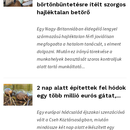
börtönbüntetésre ítélt szorgos
hajléktalan betörő
Egy Nagy-Britanniában éldegélő lengyel
származású hajléktalan férfi joviálisan
megfogadta a hatalom tanácsát, s elment
dolgozni. Miután ez irányú törekvése a
munkahelyek beosztását szoros kontrolljuk
alatt tartó munkáltató...
2 nap alatt építettek fel hódok
egy több millió eurós gátat,...
Egy európai hódcsalád éjszakai szenzációvá
vált a Cseh Köztársaságban, miután
mindössze két nap alatt elkészített egy