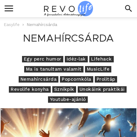
Easylife
Nemahírcsárda
NEMAHÍRCSÁRDA
Egy perc humor
Idéz-lak
Lifehack
Ma is tanultam valamit
MusicLife
Nemahírcsárda
Popcornkóla
Prolitáp
Revolife konyha
Sznikpik
Unokáink praktikái
Youtube-ajánló