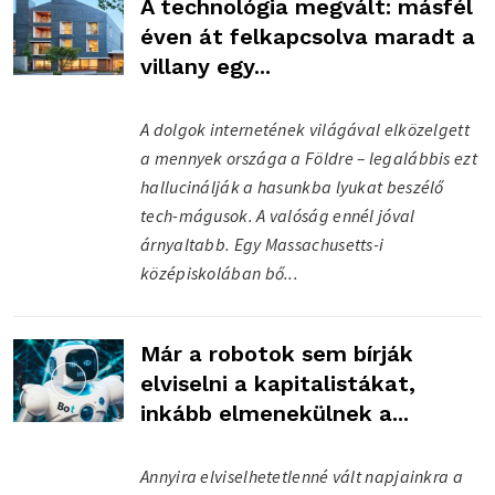
A technológia megvált: másfél
éven át felkapcsolva maradt a
villany egy...
A dolgok internetének világával elközelgett
a mennyek országa a Földre – legalábbis ezt
hallucinálják a hasunkba lyukat beszélő
tech-mágusok. A valóság ennél jóval
árnyaltabb. Egy Massachusetts-i
középiskolában bő...
Már a robotok sem bírják
elviselni a kapitalistákat,
inkább elmenekülnek a...
Annyira elviselhetetlenné vált napjainkra a