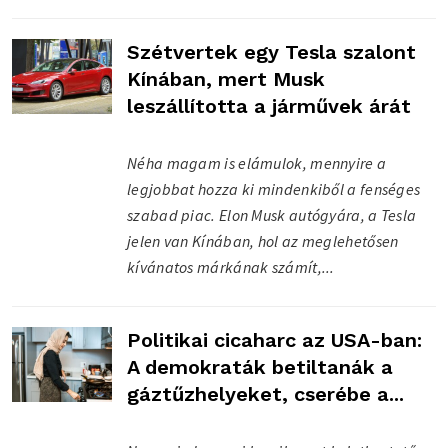
Szétvertek egy Tesla szalont
Kínában, mert Musk
leszállította a járművek árát
Néha magam is elámulok, mennyire a
legjobbat hozza ki mindenkiből a fenséges
szabad piac. Elon Musk autógyára, a Tesla
jelen van Kínában, hol az meglehetősen
kívánatos márkának számít,...
Politikai cicaharc az USA-ban:
A demokraták betiltanák a
gáztűzhelyeket, cserébe a...