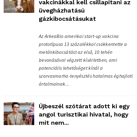
vakcinákkal kell csillapítani az
üvegházhatású
gázkibocsátásukat
Az ArkeaBio amerikai start-up vakcina
prototípusa 13 százalékkal csökkentette a
metánkibocsátást az első, 10 tehén
bevonásával végzett kísérletben, ami
potenciális lehetőséget kínál a
szarvasmarha-tenyésztés hatalmas éghajlati
ártalmainak...
Újbeszél szótárat adott ki egy
angol turisztikai hivatal, hogy
mit nem...