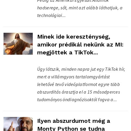
hadserege, sőt, mint azt alább láthatjuk, a
technológiai...
Minek ide kereszténység,
amikor prédikál nekünk az MI:
megjöttek a TikTok...
Úgy látszik, minden napra jut egy TikTok hír,
mert a villámgyors tartalomgyártást
lehetővé tevő videóplatformot egyre több
abszurditás árasztja el a 15 másodperces
tudományos öndiagnózisoktól fogva a...
Ilyen abszurdumot még a
Monty Python se tudna