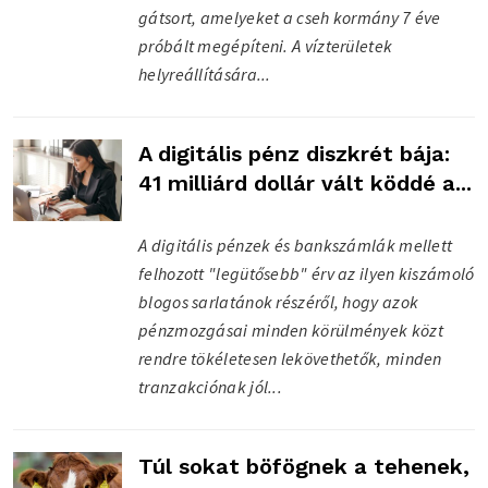
gátsort, amelyeket a cseh kormány 7 éve
próbált megépíteni. A vízterületek
helyreállítására...
A digitális pénz diszkrét bája:
41 milliárd dollár vált köddé a...
A digitális pénzek és bankszámlák mellett
felhozott "legütősebb" érv az ilyen kiszámoló
blogos sarlatánok részéről, hogy azok
pénzmozgásai minden körülmények közt
rendre tökéletesen lekövethetők, minden
tranzakciónak jól...
Túl sokat böfögnek a tehenek,