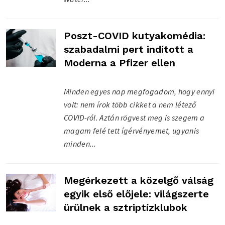
Poszt-COVID kutyakomédia:
szabadalmi pert indított a
Moderna a Pfizer ellen
Minden egyes nap megfogadom, hogy ennyi
volt: nem írok több cikket a nem létező
COVID-ról. Aztán rögvest meg is szegem a
magam felé tett ígérvényemet, ugyanis
minden...
Megérkezett a közelgő válság
egyik első előjele: világszerte
ürülnek a sztriptízklubok