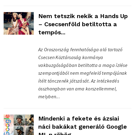
Nem tetszik nekik a Hands Up
– Csecsenföld betiltotta a
tempós...
Az Oroszország fennhatósága alá tartozó
Csecsen Köztársaság kormánya
vakbuzgóságában betiltotta a maga ízlése
szempontjából nem megfelelő tempójúnak
ítélt tánczenék játszását. Az intézkedés
összhangban van ama korszellemmel,
melyben...
Mindenki a fekete és ázsiai
náci bakákat generáló Google
MI-n röhög