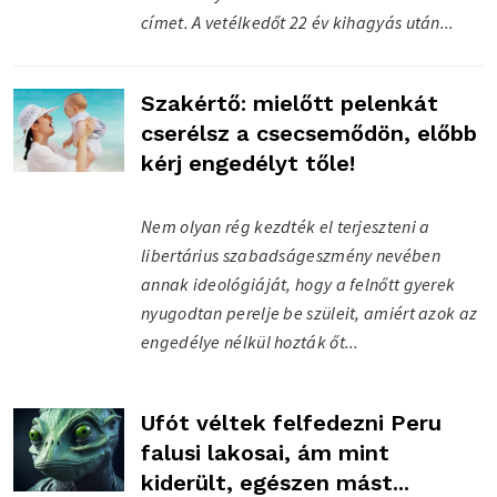
címet. A vetélkedőt 22 év kihagyás után...
Szakértő: mielőtt pelenkát
cserélsz a csecsemődön, előbb
kérj engedélyt tőle!
Nem olyan rég kezdték el terjeszteni a
libertárius szabadságeszmény nevében
annak ideológiáját, hogy a felnőtt gyerek
nyugodtan perelje be szüleit, amiért azok az
engedélye nélkül hozták őt...
Ufót véltek felfedezni Peru
falusi lakosai, ám mint
kiderült, egészen mást...