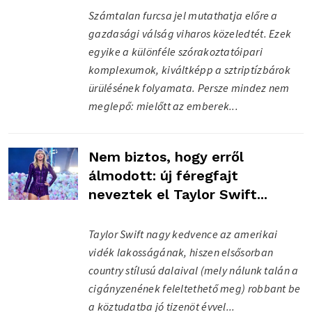
Számtalan furcsa jel mutathatja előre a
gazdasági válság viharos közeledtét. Ezek
egyike a különféle szórakoztatóipari
komplexumok, kiváltképp a sztriptízbárok
ürülésének folyamata. Persze mindez nem
meglepő: mielőtt az emberek...
Nem biztos, hogy erről
álmodott: új féregfajt
neveztek el Taylor Swift...
Taylor Swift nagy kedvence az amerikai
vidék lakosságának, hiszen elsősorban
country stílusú dalaival (mely nálunk talán a
cigányzenének feleltethető meg) robbant be
a köztudatba jó tizenöt évvel...