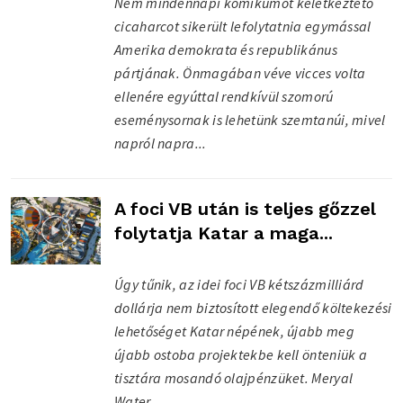
Nem mindennapi komikumot keletkeztető
cicaharcot sikerült lefolytatnia egymással
Amerika demokrata és republikánus
pártjának. Önmagában véve vicces volta
ellenére egyúttal rendkívül szomorú
eseménysornak is lehetünk szemtanúi, mivel
napról napra...
A foci VB után is teljes gőzzel
folytatja Katar a maga...
Úgy tűnik, az idei foci VB kétszázmilliárd
dollárja nem biztosított elegendő költekezési
lehetőséget Katar népének, újabb meg
újabb ostoba projektekbe kell önteniük a
tisztára mosandó olajpénzüket. Meryal
Water...