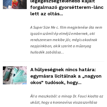
legegészségtelenebb kajáit
forgalmazó gyorsétterem-lánc
lett az oltás...
A Super Size Me c. film megjelenése óta nem
igazán számít ép elméjű embernek, aki
rendszeresen mekibe jár, mégis akadnak
napjainkban, akik szerint a műanyag
hulladék zabálása...
A hülyeségnek nincs határa:
egymásra licitálnak a „nagyon
okos” tudósok, hogy...
Áll a maszkabál: a minap Dr. Fauci kiadta az
ukázt, hogy a koronavírus visszaszorítása