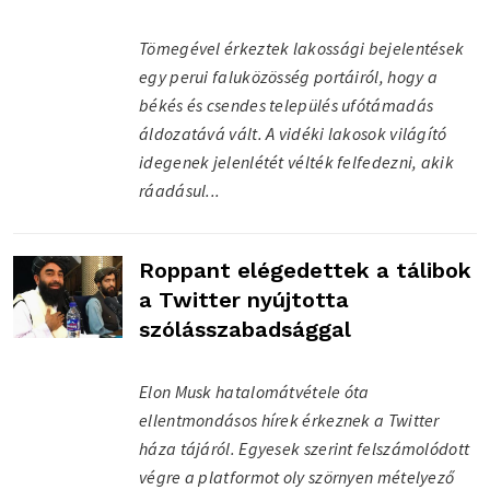
Tömegével érkeztek lakossági bejelentések
egy perui faluközösség portáiról, hogy a
békés és csendes település ufótámadás
áldozatává vált. A vidéki lakosok világító
idegenek jelenlétét vélték felfedezni, akik
ráadásul...
Roppant elégedettek a tálibok
a Twitter nyújtotta
szólásszabadsággal
Elon Musk hatalomátvétele óta
ellentmondásos hírek érkeznek a Twitter
háza tájáról. Egyesek szerint felszámolódott
végre a platformot oly szörnyen mételyező