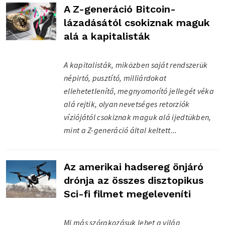
A Z-generáció Bitcoin-
lázadásától csokiznak maguk
alá a kapitalisták
A kapitalisták, miközben saját rendszerük
népirtó, pusztító, milliárdokat
ellehetetlenítő, megnyomorító jellegét véka
alá rejtik, olyan nevetséges retorziók
víziójától csokiznak maguk alá ijedtükben,
mint a Z-generáció által keltett...
Az amerikai hadsereg önjáró
drónja az összes disztopikus
Sci-fi filmet megeleveníti
Mi más szórakozásuk lehet a világ