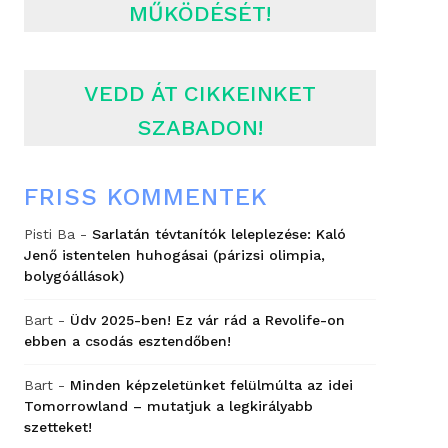
MŰKÖDÉSÉT!
VEDD ÁT CIKKEINKET
SZABADON!
FRISS KOMMENTEK
Pisti Ba
-
Sarlatán tévtanítók leleplezése: Kaló
Jenő istentelen huhogásai (párizsi olimpia,
bolygóállások)
Bart
-
Üdv 2025-ben! Ez vár rád a Revolife-on
ebben a csodás esztendőben!
Bart
-
Minden képzeletünket felülmúlta az idei
Tomorrowland – mutatjuk a legkirályabb
szetteket!