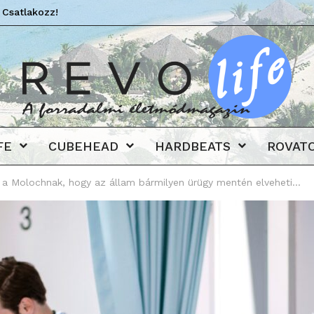
 Csatlakozz!
Revo
FE
CUBEHEAD
HARDBEATS
ROVAT
t a Molochnak, hogy az állam bármilyen ürügy mentén elveheti...