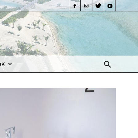
life
OK