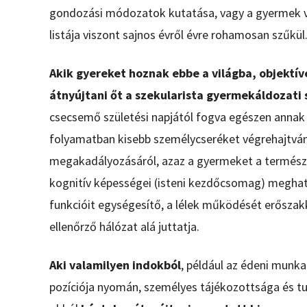
gondozási módozatok kutatása, vagy a gyermek v
listája viszont sajnos évről évre rohamosan szűkül
Akik gyereket hoznak ebbe a világba, objekt
átnyújtani őt a szekularista gyermekáldozati 
csecsemő születési napjától fogva egészen annak t
folyamatban kisebb személycseréket végrehajtvá
megakadályozásáról, azaz a gyermeket a természete
kognitív képességei (isteni kezdőcsomag) meghat
funkcióit egységesítő, a lélek működését erőszakk
ellenőrző hálózat alá juttatja.
Aki valamilyen indokból
, például az édeni munka
pozíciója nyomán, személyes tájékozottsága és tud