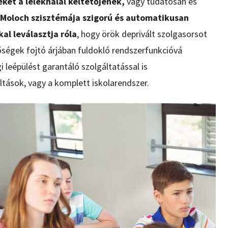
két a lélekhalál keltetőjének,
vagy tudatosan és
s Moloch szisztémája szigorú és automatikusan
l leválasztja róla
, hogy örök deprivált szolgasorsot
ségek fojtó árjában fuldokló rendszerfunkcióvá
i leépülést garantáló szolgáltatással is
tások, vagy a komplett iskolarendszer.