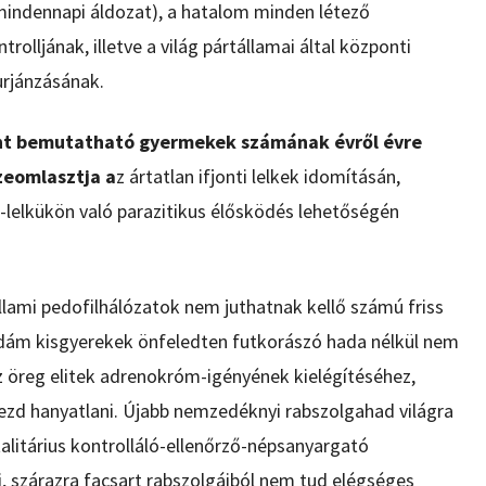
indennapi áldozat), a hatalom minden létező
lljának, illetve a világ pártállamai által központi
urjánzásának.
nt bemutatható gyermekek számának évről évre
zeomlasztja a
z ártatlan ifjonti lelkek idomításán,
lelkükön való parazitikus élősködés lehetőségén
llami pedofilhálózatok nem juthatnak kellő számú friss
 Vidám kisgyerekek önfeledten futkorászó hada nélkül nem
 öreg elitek adrenokróm-igényének kielégítéséhez,
ezd hanyatlani. Újabb nemzedéknyi rabszolgahad világra
alitárius kontrolláló-ellenőrző-népsanyargató
ni, szárazra facsart rabszolgáiból nem tud elégséges