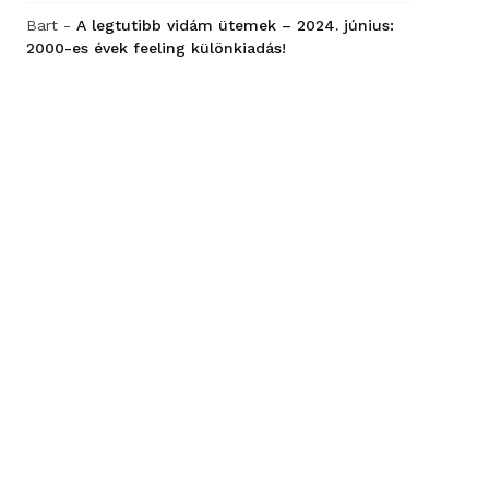
Bart
-
A legtutibb vidám ütemek – 2024. június:
2000-es évek feeling különkiadás!