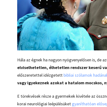
Hála az égnek ha nagyon nyögvenyelősen is, de az
elviselhetetlen, élhetetlen rendszer keserű va
előszeretettel idézgetett
bibliai szólamok hadána
vagy igyekeznek azokat a hatalom mocskos, nyá
E törekvések része a gyermekek kivétele az össz
korai neurológiai leépülésüket
gyaníthatóan előse