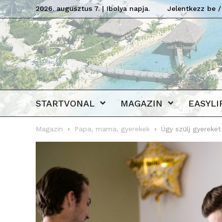
2026. augusztus 7. | Ibolya napja.
Jelentkezz be /
STARTVONAL
MAGAZIN
EASYLI
Magazin
Papa, mama, gyerekek
Úgy szülj gyereke