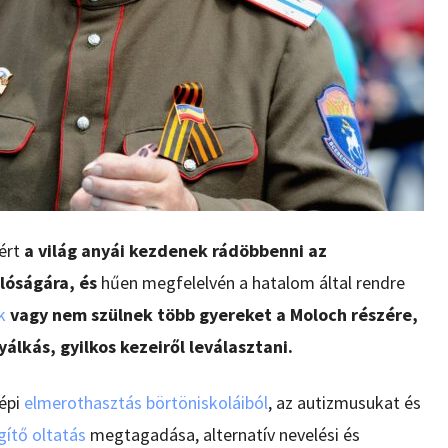
ért
a világ anyái kezdenek rádöbbenni az
lóságára, és
hűen megfelelvén a hatalom által rendre
k
vagy nem szülnek több gyereket a Moloch részére,
lkás, gyilkos kezeiről leválasztani.
népi
elmerothasztás börtöniskoláiból
, az autizmusukat és
gítő oltatás
megtagadása, alternatív nevelési és