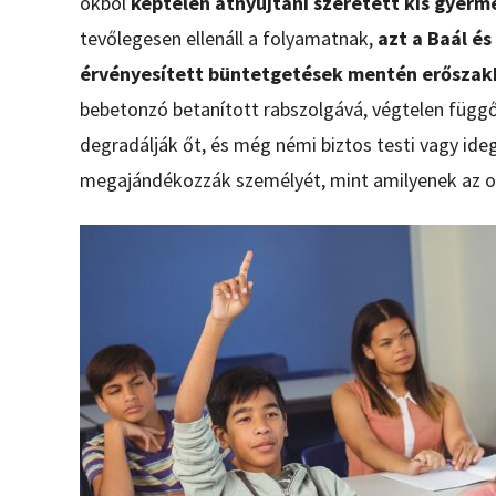
okból
képtelen átnyújtani szeretett kis gyerme
tevőlegesen ellenáll a folyamatnak,
azt a Baál é
érvényesített büntetgetések mentén erőszakka
bebetonzó betanított rabszolgává, végtelen függő
degradálják őt, és még némi biztos testi vagy ideg
megajándékozzák személyét, mint amilyenek az ol