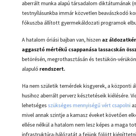
aberrált munka alapú társadalom diktátumának (m
testnyílásunkba immár közvetlen beavászkodó kontro
fókuszba állított gyermekáldozati programok elb
A hatalom óriási bajban van, hiszen
az áldozatké
aggasztó mértékű csappanása lassacskán öss
betörésén, megrothasztásán és testükön-vérükön-
alapuló
rendszert.
Ha nem születik temérdek kisgyerek, a központi á
husihoz aberrált perverz késztetéseik kiélésére.
lehetséges
szükséges mennyiségű vért csapolni
az
mivel annak szintje a kamasz éveket követően elk
ellése nélkül a hatalom nem lesz képes a maga tot
infrastruktúra-hálózatát a fejünk fölött kiépíttet