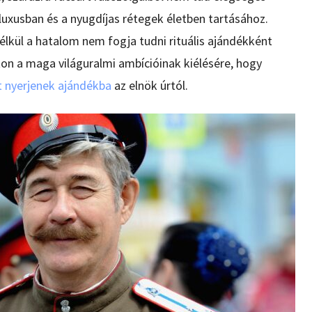
 luxusban és a nyugdíjas rétegek életben tartásához.
kül a hatalom nem fogja tudni rituális ajándékként
onton a maga világuralmi ambícióinak kiélésére, hogy
t nyerjenek ajándékba
az elnök úrtól.