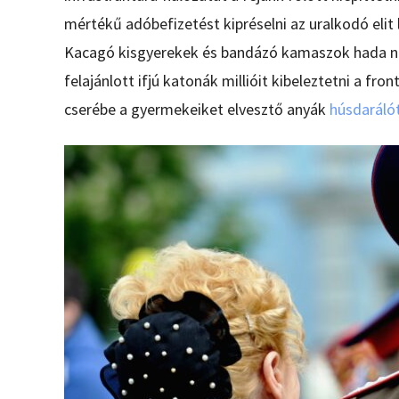
mértékű adóbefizetést kipréselni az uralkodó elit
Kacagó kisgyerekek és bandázó kamaszok hada nél
felajánlott ifjú katonák millióit kibeleztetni a fr
cserébe a gyermekeiket elvesztő anyák
húsdaráló