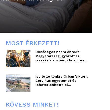
MOST ÉRKEZETT!
Dicsőséges napra ébredt
Magyarország, győzött az
igazság a központi terror és...
Így tette tönkre Orbán Viktor a
Corvinus egyetemet és
lehetetlenítette el...
KÖVESS MINKET!