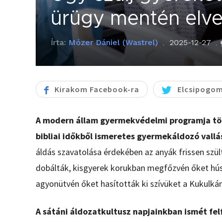
ürügy mentén elveh
Írta:
Mózer Dániel (Wastrel)
2025-12-27
Kirakom Facebook-ra
Elcsipogom
A modern állam gyermekvédelmi programja tök
bibliai időkből ismeretes gyermekáldozó vallá
áldás szavatolása érdekében az anyák frissen szü
dobálták, kisgyerek korukban megfőzvén őket hús
agyonütvén őket hasították ki szívüket a Kukulkán
A sátáni áldozatkultusz napjainkban ismét fe