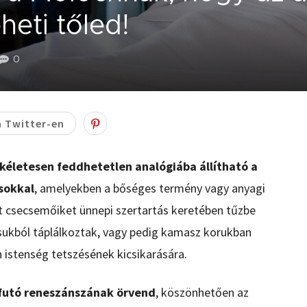
eti tőled!
0
 Twitter-en
életesen feddhetetlen analógiába állítható a
sokkal
, amelyekben a bőséges termény vagy anyagi
lt csecsemőiket ünnepi szertartás keretében tűzbe
ukból táplálkoztak, vagy pedig kamasz korukban
 istenség tetszésének kicsikarására.
lfutó reneszánszának örvend
, köszönhetően az