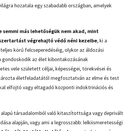
ilágra hozatala egy szabadabb országban, amelyek
.
íve semmi más lehetőségük nem akad, mint
szertartást végrehajtó védő néni kezeibe
, ki a
eljes körű felcseperedéséig, olykor az áldozási
n gondoskodik az élet kibontakozásának
s vele született céljai, képességei, törekvései és
ározta életfeladatától megfosztatván az elme és test
al elfojtó vagy eltagadó központi indoktrinációs és
 alapú társadalomból való kitaszítottsága vagy deprivált
ása alapján, vagy ami a legrosszabb: lelkiismeretességi