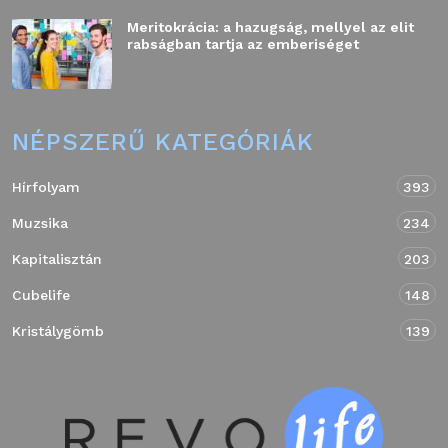
Meritokrácia: a hazugság, mellyel az elit
rabságban tartja az emberiséget
NÉPSZERŰ KATEGÓRIÁK
Hírfolyam
393
Muzsika
234
Kapitalisztán
203
Cubelife
148
Kristálygömb
139