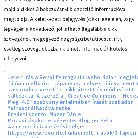
majd a cikket 3 bekezdésnyi kiegészítő információval
megtoldja. A keletkezett bejegyzés (cikk) legelején, vagy
legvégén a következő, jól látható (legalább a cikk
szövegének megegyező nagyságú betűtípussal írt),
esetleg szövegdobozban kiemelt információt köteles
elhelyezni:
Jelen írás a Revolife magazin weboldalán megjel
fájóan mellőzött tápanyag, melyek hiánya mentá
zavarokhoz vezet” c. cikk átvett és módosított
változata. A szerző a „Creative Commons – Neve
Meg! 4.0” szabvány értelmében írását szabadon
felhasználhatóvá tette.
Eredeti szerző: Mózer Dániel
Módosításokat elvégezte: Blogger Béla
Az eredeti cikk elérési helye:
https://www.revolife.hu/kiemelt_irasok/3-fajoan