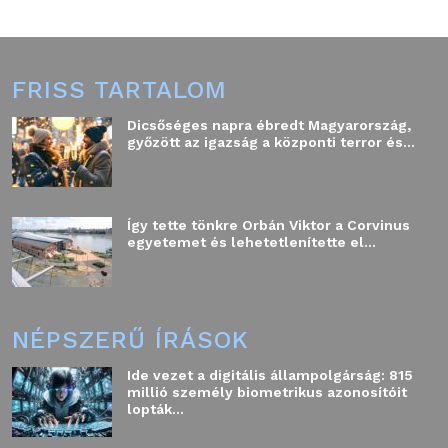
FRISS TARTALOM
Dicsőséges napra ébredt Magyarország,
győzött az igazság a központi terror és...
Így tette tönkre Orbán Viktor a Corvinus
egyetemet és lehetetlenítette el...
NÉPSZERŰ ÍRÁSOK
Ide vezet a digitális állampolgárság: 815
millió személy biometrikus azonosítóit
lopták...