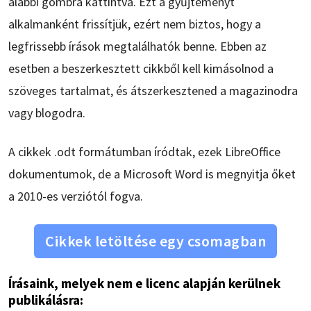
alábbi gombra kattintva. Ezt a gyűjteményt
alkalmanként frissítjük, ezért nem biztos, hogy a
legfrissebb írások megtalálhatók benne. Ebben az
esetben a beszerkesztett cikkből kell kimásolnod a
szöveges tartalmat, és átszerkesztened a magazinodra
vagy blogodra.
A cikkek .odt formátumban íródtak, ezek LibreOffice
dokumentumok, de a Microsoft Word is megnyitja őket
a 2010-es verziótól fogva.
Cikkek letöltése egy csomagban
Írásaink, melyek nem e licenc alapján kerülnek
publikálásra: