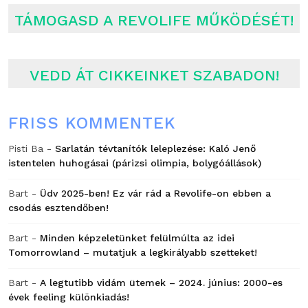
TÁMOGASD A REVOLIFE MŰKÖDÉSÉT!
VEDD ÁT CIKKEINKET SZABADON!
FRISS KOMMENTEK
Pisti Ba
-
Sarlatán tévtanítók leleplezése: Kaló Jenő
istentelen huhogásai (párizsi olimpia, bolygóállások)
Bart
-
Üdv 2025-ben! Ez vár rád a Revolife-on ebben a
csodás esztendőben!
Bart
-
Minden képzeletünket felülmúlta az idei
Tomorrowland – mutatjuk a legkirályabb szetteket!
Bart
-
A legtutibb vidám ütemek – 2024. június: 2000-es
évek feeling különkiadás!