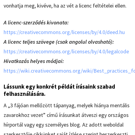
vonhatja meg, kivéve, ha az vét a licenc feltételei ellen.
A licenc-szerződés kivonata:
https://creativecommons.org/licenses/by/4.0/deed.hu
A licenc teljes szövege (csak angolul olvasható):
https://creativecommons.org/licenses/by/4.0/legalcode
Hivatkozás helyes módjai:
https://wiki.creativecommons.org/wiki/Best_practices_fo
Lássunk egy konkrét példát írásaink szabad
felhasználására.
A „3 fájóan mellőzött tápanyag, melyek hiánya mentális
zavarokhoz vezet” című írásunkat átveszi egy országos
hírportál vagy egy személyes blog. Az adott weboldal
szerkesztője cikkünket saját ízlése szerint beszerkeszti,