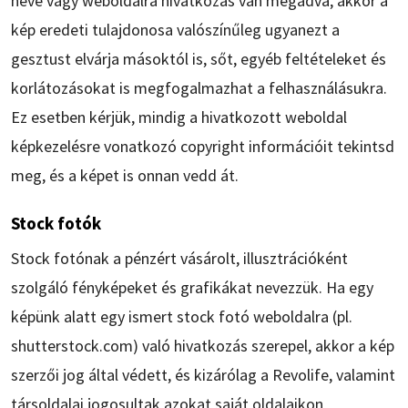
neve vagy weboldalra hivatkozás van megadva, akkor a
kép eredeti tulajdonosa valószínűleg ugyanezt a
gesztust elvárja másoktól is, sőt, egyéb feltételeket és
korlátozásokat is megfogalmazhat a felhasználásukra.
Ez esetben kérjük, mindig a hivatkozott weboldal
képkezelésre vonatkozó copyright információit tekintsd
meg, és a képet is onnan vedd át.
Stock fotók
Stock fotónak a pénzért vásárolt, illusztrációként
szolgáló fényképeket és grafikákat nevezzük. Ha egy
képünk alatt egy ismert stock fotó weboldalra (pl.
shutterstock.com) való hivatkozás szerepel, akkor a kép
szerzői jog által védett, és kizárólag a Revolife, valamint
társoldalai jogosultak azokat saját oldalaikon