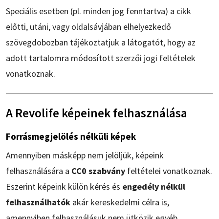
Speciális esetben (pl. minden jog fenntartva) a cikk
előtti, utáni, vagy oldalsávjában elhelyezkedő
szövegdobozban tájékoztatjuk a látogatót, hogy az
adott tartalomra módosított szerzői jogi feltételek
vonatkoznak.
A Revolife képeinek felhasználása
Forrásmegjelölés nélküli képek
Amennyiben másképp nem jelöljük, képeink
felhasználására a
CC0 szabvány
feltételei vonatkoznak.
Eszerint képeink külön kérés és
engedély nélkül
felhasználhatók
akár kereskedelmi célra is,
amennyiben felhasználásuk nem ütközik egyéb