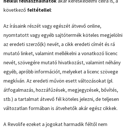
nélkül felhasználhatók
akár kereskedelmi célra is, a
következő
feltétellel
:
Az írásaink részét vagy egészét átvevő online,
nyomtatott vagy egyéb sajtótermék köteles megjelölni
az eredeti szerző(k) nevét, a cikk eredeti címét és rá
mutató linket, valamint mellékelni a vonatkozó licenc
nevét, szövegére mutató hivatkozást, valamint néhány
egyéb, apróbb információt, melyeket a licenc szövege
megkíván. Az eredeti művön esett változásokat (pl.
átfogalmazás, hozzáfűzések, megjegyzések, bővítés,
stb.) a tartalmat átvevő fél köteles jelezni, de teljesen
változatlan formában is átvehetők akár egész cikkek.
A Revolife ezeket a jogokat harmadik féltől nem