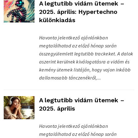
A legtutibb vidám ütemek –
2025. április: Hypertechno
különkiadás
Havonta jelentkező ajánlónkban
megtalálhatod az előző hónap során
összegyülemlett legtutibb trackeket. A dalok
aszerint kerülnek kiválogatásra a vidám és
kemény ütemek listáján, hogy vajon inkább
dallamosabb tánczenékről,...
A legtutibb vidám ütemek –
2025. április
Havonta jelentkező ajánlónkban
megtalálhatod az előző hónap során