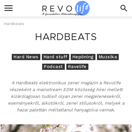
Hardbeats
HARDBEATS
Hard News
Hard stuff
Hepöning
Muzsika
Podcast
Ravelife
A Hardbeats elektronikus zenei magazin a Revolife
részeként a mainstream EDM közösség hírei mellett
kizárólagosan tudósít olyan zenei megjelenésekről,
eseményekről, alkotókról, zenei stílusokról, melyek a
hazai palettán méltatlanul hanyagolva vannak.