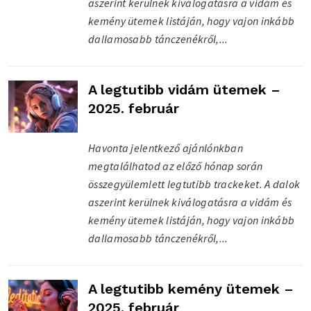
aszerint kerülnek kiválogatásra a vidám és
kemény ütemek listáján, hogy vajon inkább
dallamosabb tánczenékről,...
A legtutibb vidám ütemek –
2025. február
Havonta jelentkező ajánlónkban
megtalálhatod az előző hónap során
összegyülemlett legtutibb trackeket. A dalok
aszerint kerülnek kiválogatásra a vidám és
kemény ütemek listáján, hogy vajon inkább
dallamosabb tánczenékről,...
A legtutibb kemény ütemek –
2025. február