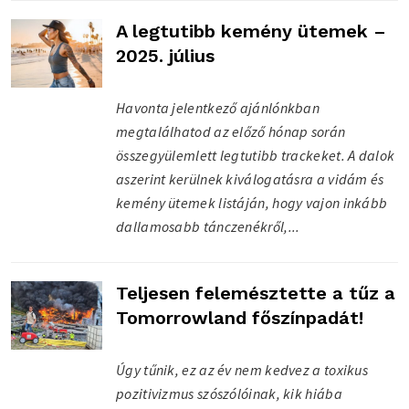
A legtutibb kemény ütemek –
2025. július
Havonta jelentkező ajánlónkban
megtalálhatod az előző hónap során
összegyülemlett legtutibb trackeket. A dalok
aszerint kerülnek kiválogatásra a vidám és
kemény ütemek listáján, hogy vajon inkább
dallamosabb tánczenékről,...
Teljesen felemésztette a tűz a
Tomorrowland főszínpadát!
Úgy tűnik, ez az év nem kedvez a toxikus
pozitivizmus szószólóinak, kik hiába