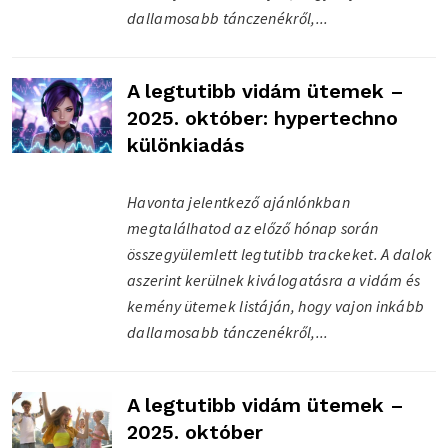
dallamosabb tánczenékről,...
A legtutibb vidám ütemek –
2025. október: hypertechno
különkiadás
Havonta jelentkező ajánlónkban
megtalálhatod az előző hónap során
összegyülemlett legtutibb trackeket. A dalok
aszerint kerülnek kiválogatásra a vidám és
kemény ütemek listáján, hogy vajon inkább
dallamosabb tánczenékről,...
A legtutibb vidám ütemek –
2025. október