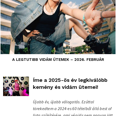
A LEGTUTIBB VIDÁM ÜTEMEK – 2026. FEBRUÁR
Íme a 2025-ös év legkiválóbb
kemény és vidám ütemei!
Újabb év, újabb válogatás. Ezúttal
törekedtem a 2024-es 60 tételből álló best of
lista szűkítésére, ami végülis nem nagyon jött