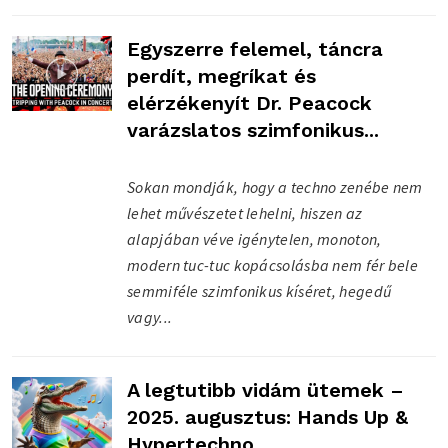
Egyszerre felemel, táncra
perdít, megríkat és
elérzékenyít Dr. Peacock
varázslatos szimfonikus...
Sokan mondják, hogy a techno zenébe nem
lehet művészetet lehelni, hiszen az
alapjában véve igénytelen, monoton,
modern tuc-tuc kopácsolásba nem fér bele
semmiféle szimfonikus kíséret, hegedű
vagy...
A legtutibb vidám ütemek –
2025. augusztus: Hands Up &
Hypertechno...