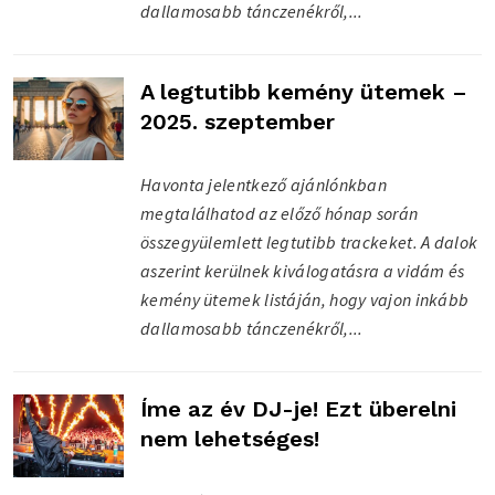
dallamosabb tánczenékről,...
A legtutibb kemény ütemek –
2025. szeptember
Havonta jelentkező ajánlónkban
megtalálhatod az előző hónap során
összegyülemlett legtutibb trackeket. A dalok
aszerint kerülnek kiválogatásra a vidám és
kemény ütemek listáján, hogy vajon inkább
dallamosabb tánczenékről,...
Íme az év DJ-je! Ezt überelni
nem lehetséges!