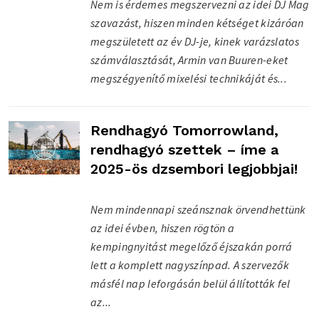
Nem is érdemes megszervezni az idei DJ Mag
szavazást, hiszen minden kétséget kizáróan
megszületett az év DJ-je, kinek varázslatos
számválasztását, Armin van Buuren-eket
megszégyenítő mixelési technikáját és...
Rendhagyó Tomorrowland,
rendhagyó szettek – íme a
2025-ös dzsembori legjobbjai!
Nem mindennapi szeánsznak örvendhettünk
az idei évben, hiszen rögtön a
kempingnyitást megelőző éjszakán porrá
lett a komplett nagyszínpad. A szervezők
másfél nap leforgásán belül állították fel
az...