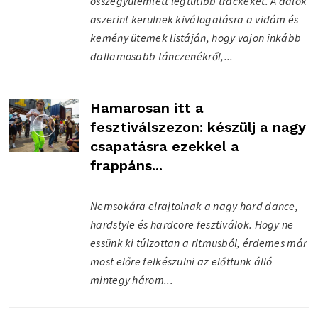
összegyülemlett legtutibb trackeket. A dalok
aszerint kerülnek kiválogatásra a vidám és
kemény ütemek listáján, hogy vajon inkább
dallamosabb tánczenékről,...
Hamarosan itt a
fesztiválszezon: készülj a nagy
csapatásra ezekkel a
frappáns...
Nemsokára elrajtolnak a nagy hard dance,
hardstyle és hardcore fesztiválok. Hogy ne
essünk ki túlzottan a ritmusból, érdemes már
most előre felkészülni az előttünk álló
mintegy három...