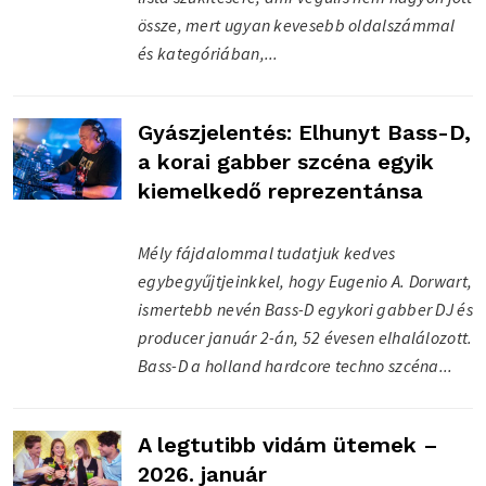
össze, mert ugyan kevesebb oldalszámmal
és kategóriában,...
Gyászjelentés: Elhunyt Bass-D,
a korai gabber szcéna egyik
kiemelkedő reprezentánsa
Mély fájdalommal tudatjuk kedves
egybegyűjtjeinkkel, hogy Eugenio A. Dorwart,
ismertebb nevén Bass-D egykori gabber DJ és
producer január 2-án, 52 évesen elhalálozott.
Bass-D a holland hardcore techno szcéna...
A legtutibb vidám ütemek –
2026. január