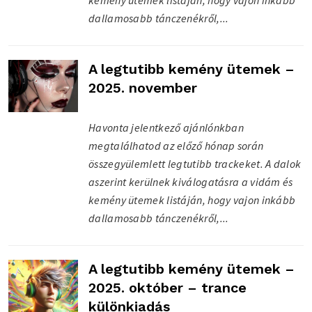
kemény ütemek listáján, hogy vajon inkább
dallamosabb tánczenékről,...
A legtutibb kemény ütemek –
2025. november
Havonta jelentkező ajánlónkban
megtalálhatod az előző hónap során
összegyülemlett legtutibb trackeket. A dalok
aszerint kerülnek kiválogatásra a vidám és
kemény ütemek listáján, hogy vajon inkább
dallamosabb tánczenékről,...
A legtutibb kemény ütemek –
2025. október – trance
különkiadás