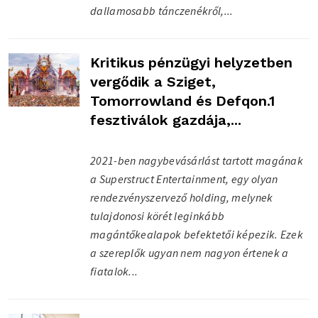
dallamosabb tánczenékről,...
Kritikus pénzügyi helyzetben
vergődik a Sziget,
Tomorrowland és Defqon.1
fesztiválok gazdája,...
2021-ben nagybevásárlást tartott magának
a Superstruct Entertainment, egy olyan
rendezvényszervező holding, melynek
tulajdonosi körét leginkább
magántőkealapok befektetői képezik. Ezek
a szereplők ugyan nem nagyon értenek a
fiatalok...