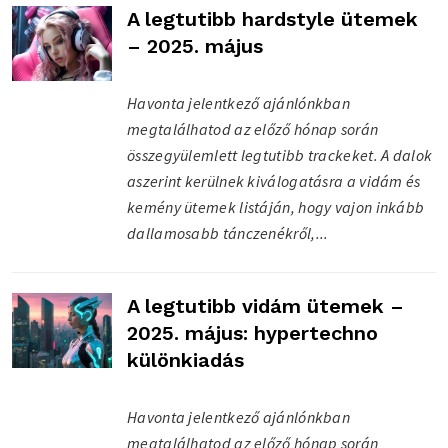
A legtutibb hardstyle ütemek
– 2025. május
Havonta jelentkező ajánlónkban
megtalálhatod az előző hónap során
összegyülemlett legtutibb trackeket. A dalok
aszerint kerülnek kiválogatásra a vidám és
kemény ütemek listáján, hogy vajon inkább
dallamosabb tánczenékről,...
A legtutibb vidám ütemek –
2025. május: hypertechno
különkiadás
Havonta jelentkező ajánlónkban
megtalálhatod az előző hónap során