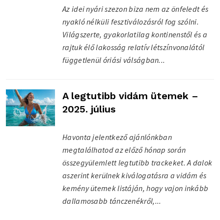
Az idei nyári szezon biza nem az önfeledt és
nyakló nélküli fesztiválozásról fog szólni.
Világszerte, gyakorlatilag kontinenstől és a
rajtuk élő lakosság relatív létszínvonalától
függetlenül óriási válságban...
A legtutibb vidám ütemek –
2025. július
Havonta jelentkező ajánlónkban
megtalálhatod az előző hónap során
összegyülemlett legtutibb trackeket. A dalok
aszerint kerülnek kiválogatásra a vidám és
kemény ütemek listáján, hogy vajon inkább
dallamosabb tánczenékről,...