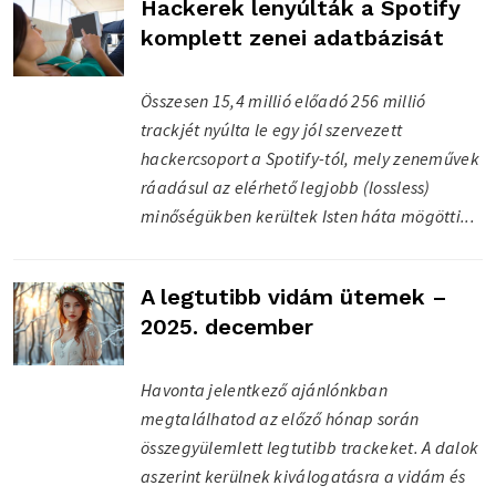
Hackerek lenyúlták a Spotify
komplett zenei adatbázisát
Összesen 15,4 millió előadó 256 millió
trackjét nyúlta le egy jól szervezett
hackercsoport a Spotify-tól, mely zeneművek
ráadásul az elérhető legjobb (lossless)
minőségükben kerültek Isten háta mögötti...
A legtutibb vidám ütemek –
2025. december
Havonta jelentkező ajánlónkban
megtalálhatod az előző hónap során
összegyülemlett legtutibb trackeket. A dalok
aszerint kerülnek kiválogatásra a vidám és