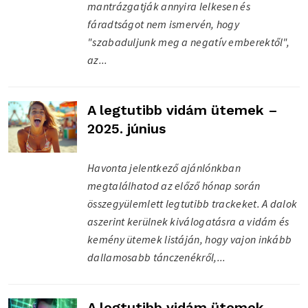
mantrázgatják annyira lelkesen és
fáradtságot nem ismervén, hogy
"szabaduljunk meg a negatív emberektől",
az...
A legtutibb vidám ütemek –
2025. június
Havonta jelentkező ajánlónkban
megtalálhatod az előző hónap során
összegyülemlett legtutibb trackeket. A dalok
aszerint kerülnek kiválogatásra a vidám és
kemény ütemek listáján, hogy vajon inkább
dallamosabb tánczenékről,...
A legtutibb vidám ütemek –