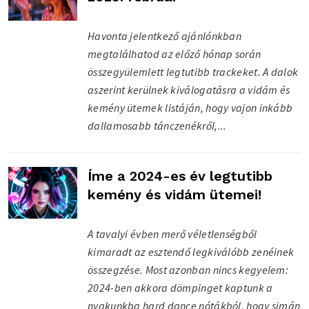
Havonta jelentkező ajánlónkban
megtalálhatod az előző hónap során
összegyülemlett legtutibb trackeket. A dalok
aszerint kerülnek kiválogatásra a vidám és
kemény ütemek listáján, hogy vajon inkább
dallamosabb tánczenékről,...
Íme a 2024-es év legtutibb
kemény és vidám ütemei!
A tavalyi évben merő véletlenségből
kimaradt az esztendő legkiválóbb zenéinek
összegzése. Most azonban nincs kegyelem:
2024-ben akkora dömpinget kaptunk a
nyakunkba hard dance nótákból, hogy simán