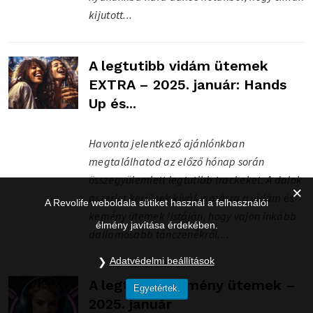
kijutott...
A legtutibb vidám ütemek
EXTRA – 2025. január: Hands
Up és...
Havonta jelentkező ajánlónkban
megtalálhatod az előző hónap során
összegyülemlett legtutibb trackeket. A dalok
aszerint kerülnek kiválogatásra a vidám és
A Revolife weboldala sütiket használ a felhasználói
kemény ütemek listáján, hogy vajon inkább
élmény javítása érdekében.
dallamosabb tánczenékről,...
Adatvédelmi beállítások
A legtutibb kemény ütemek –
Egyetértek.
2025. január