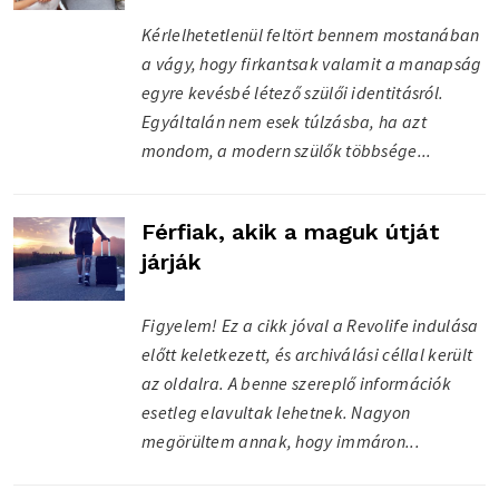
Kérlelhetetlenül feltört bennem mostanában
a vágy, hogy firkantsak valamit a manapság
egyre kevésbé létező szülői identitásról.
Egyáltalán nem esek túlzásba, ha azt
mondom, a modern szülők többsége...
Férfiak, akik a maguk útját
járják
Figyelem! Ez a cikk jóval a Revolife indulása
előtt keletkezett, és archiválási céllal került
az oldalra. A benne szereplő információk
esetleg elavultak lehetnek. Nagyon
megörültem annak, hogy immáron...