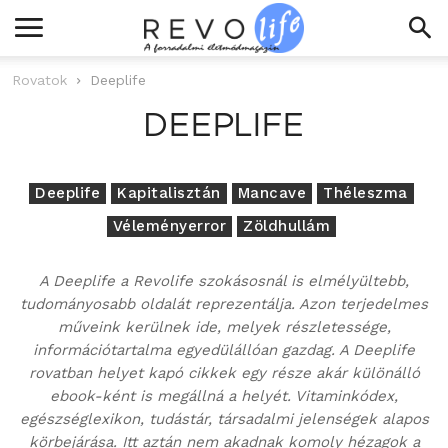
Rovatok
Deeplife
DEEPLIFE
Deeplife
Kapitalisztán
Mancave
Théleszma
Véleményerror
Zöldhullám
A Deeplife a Revolife szokásosnál is elmélyültebb,
tudományosabb oldalát reprezentálja. Azon terjedelmes
műveink kerülnek ide, melyek részletessége,
információtartalma egyedülállóan gazdag. A Deeplife
rovatban helyet kapó cikkek egy része akár különálló
ebook-ként is megállná a helyét. Vitaminkódex,
egészséglexikon, tudástár, társadalmi jelenségek alapos
körbejárása. Itt aztán nem akadnak komoly hézagok a