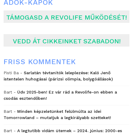
ADOK-KAPOK
TÁMOGASD A REVOLIFE MŰKÖDÉSÉT!
VEDD ÁT CIKKEINKET SZABADON!
FRISS KOMMENTEK
Pisti Ba
-
Sarlatán tévtanítók leleplezése: Kaló Jenő
istentelen huhogásai (párizsi olimpia, bolygóállások)
Bart
-
Üdv 2025-ben! Ez vár rád a Revolife-on ebben a
csodás esztendőben!
Bart
-
Minden képzeletünket felülmúlta az idei
Tomorrowland – mutatjuk a legkirályabb szetteket!
Bart
-
A legtutibb vidám ütemek – 2024. június: 2000-es