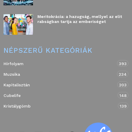
Meritokrácia: a hazugság, mellyel az elit
rabságban tartja az emberiséget
NÉPSZERŰ KATEGÓRIÁK
Hírfolyam
393
Muzsika
234
Kapitalisztán
203
Cubelife
148
Kristálygömb
139