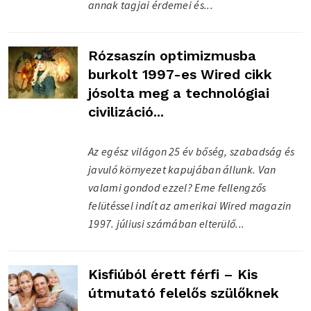
annak tagjai érdemei és...
Rózsaszín optimizmusba
burkolt 1997-es Wired cikk
jósolta meg a technológiai
civilizáció...
Az egész világon 25 év bőség, szabadság és
javuló környezet kapujában állunk. Van
valami gondod ezzel? Eme fellengzős
felütéssel indít az amerikai Wired magazin
1997. júliusi számában elterülő...
Kisfiúból érett férfi – Kis
útmutató felelős szülőknek