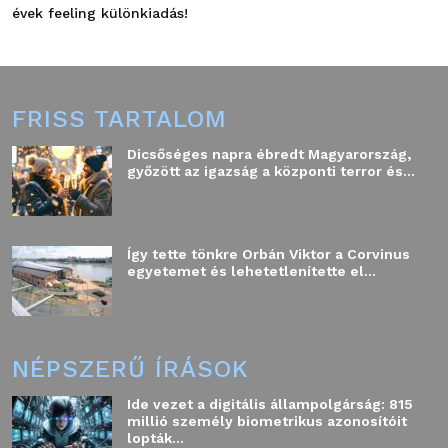
évek feeling különkiadás!
FRISS TARTALOM
Dicsőséges napra ébredt Magyarország,
győzött az igazság a központi terror és...
Így tette tönkre Orbán Viktor a Corvinus
egyetemet és lehetetlenítette el...
NÉPSZERŰ ÍRÁSOK
Ide vezet a digitális állampolgárság: 815
millió személy biometrikus azonosítóit
lopták...