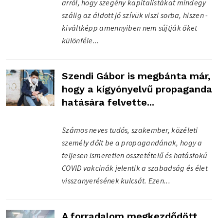
arról, hogy szegény kapitalistákat mindegy
szálig az áldott jó szívük viszi sorba, hiszen -
kiváltképp amennyiben nem sújtják őket
különféle...
Szendi Gábor is megbánta már,
hogy a kígyónyelvű propaganda
hatására felvette...
Számos neves tudós, szakember, közéleti
személy dőlt be a propagandának, hogy a
teljesen ismeretlen összetételű és hatásfokú
COVID vakcinák jelentik a szabadság és élet
visszanyerésének kulcsát. Ezen...
A forradalom megkezdődött,