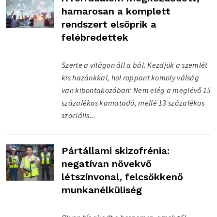
hamarosan a komplett
rendszert elsöprik a
felébredettek
Szerte a világon áll a bál. Kezdjük a szemlét
kis hazánkkal, hol roppant komoly válság
van kibontakozóban: Nem elég a meglévő 15
százalékos kamatadó, mellé 13 százalékos
szociális...
Pártállami skizofrénia:
negatívan növekvő
létszínvonal, felcsökkenő
munkanélküliség