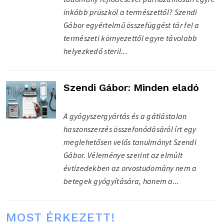
inkább prüszköl a természettől? Szendi
Gábor egyértelmű összefüggést tár fel a
természeti környezettől egyre távolabb
helyezkedő steril...
Szendi Gábor: Minden eladó
A gyógyszergyártás és a gátlástalan
haszonszerzés összefonódásáról írt egy
meglehetősen velős tanulmányt Szendi
Gábor. Véleménye szerint az elmúlt
évtizedekben az orvostudomány nem a
betegek gyógyítására, hanem a...
MOST ÉRKEZETT!