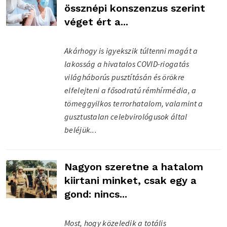
össznépi konszenzus szerint
véget ért a...
Akárhogy is igyekszik túltenni magát a
lakosság a hivatalos COVID-riogatás
világháborús pusztításán és örökre
elfelejteni a fősodratú rémhírmédia, a
tömeggyilkos terrorhatalom, valamint a
gusztustalan celebvirológusok által
beléjük...
Nagyon szeretne a hatalom
kiirtani minket, csak egy a
gond: nincs...
Most, hogy közeledik a totális