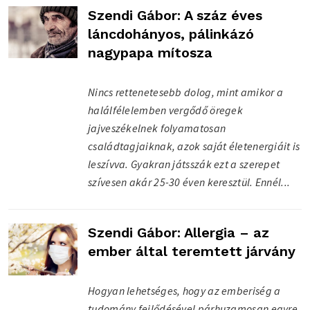
Szendi Gábor: A száz éves
láncdohányos, pálinkázó
nagypapa mítosza
Nincs rettenetesebb dolog, mint amikor a
halálfélelemben vergődő öregek
jajveszékelnek folyamatosan
családtagjaiknak, azok saját életenergiáit is
leszívva. Gyakran játsszák ezt a szerepet
szívesen akár 25-30 éven keresztül. Ennél...
Szendi Gábor: Allergia – az
ember által teremtett járvány
Hogyan lehetséges, hogy az emberiség a
tudomány fejlődésével párhuzamosan egyre