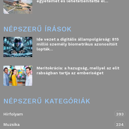
egyetemet és lehetetlenítette el...
NÉPSZERŰ ÍRÁSOK
Ide vezet a digitális állampolgárság: 815
millió személy biometrikus azonosítóit
lopták...
Meritokrácia: a hazugság, mellyel az elit
rabságban tartja az emberiséget
NÉPSZERŰ KATEGÓRIÁK
Hírfolyam
393
Muzsika
234