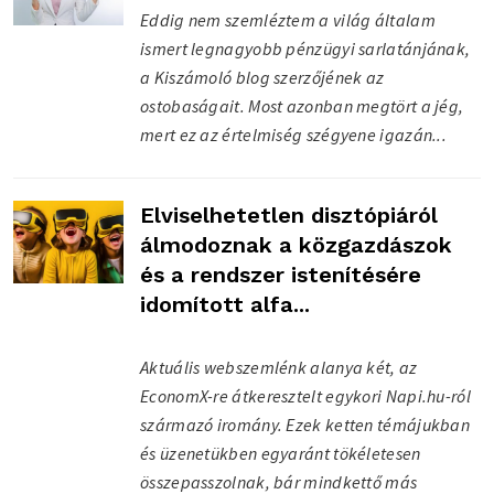
Eddig nem szemléztem a világ általam
ismert legnagyobb pénzügyi sarlatánjának,
a Kiszámoló blog szerzőjének az
ostobaságait. Most azonban megtört a jég,
mert ez az értelmiség szégyene igazán...
Elviselhetetlen disztópiáról
álmodoznak a közgazdászok
és a rendszer istenítésére
idomított alfa...
Aktuális webszemlénk alanya két, az
EconomX-re átkeresztelt egykori Napi.hu-ról
származó iromány. Ezek ketten témájukban
és üzenetükben egyaránt tökéletesen
összepasszolnak, bár mindkettő más