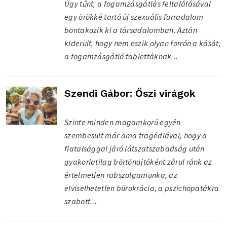
Úgy tűnt, a fogamzásgátlás feltalálásával
egy örökké tartó új szexuális forradalom
bontakozik ki a társadalomban. Aztán
kiderült, hogy nem eszik olyan forrón a kását,
a fogamzásgátló tablettáknak...
Szendi Gábor: Őszi virágok
Szinte minden magamkorú egyén
szembesült már ama tragédiával, hogy a
fiatalsággal járó látszatszabadság után
gyakorlatilag börtönajtóként zárul ránk az
értelmetlen rabszolgamunka, az
elviselhetetlen bürokrácia, a pszichopatákra
szabott...