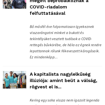
megint bepróbálkoznak a
COVID-riadalom
felfuttatásával
Bő másfél éve folyamatosan igyekeznek
visszarángatni minket a bukott és
tekintélyüket vesztett tudósok a COVID-
rettegés bűvkörébe, de hála az égnek rendre
lepattannak rólunk fékeveszett károgásaik.
Ez mindenképp...
A kapitalista nagylelkűség
illúziója: amint beüt a válság,
rögvest el is...
Kering egy soha vissza nem igazolt legenda