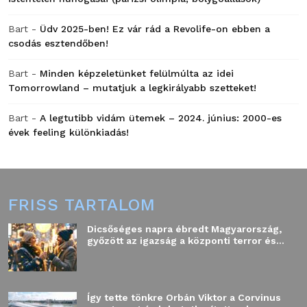
Bart
-
Üdv 2025-ben! Ez vár rád a Revolife-on ebben a
csodás esztendőben!
Bart
-
Minden képzeletünket felülmúlta az idei
Tomorrowland – mutatjuk a legkirályabb szetteket!
Bart
-
A legtutibb vidám ütemek – 2024. június: 2000-es
évek feeling különkiadás!
FRISS TARTALOM
Dicsőséges napra ébredt Magyarország,
győzött az igazság a központi terror és...
Így tette tönkre Orbán Viktor a Corvinus