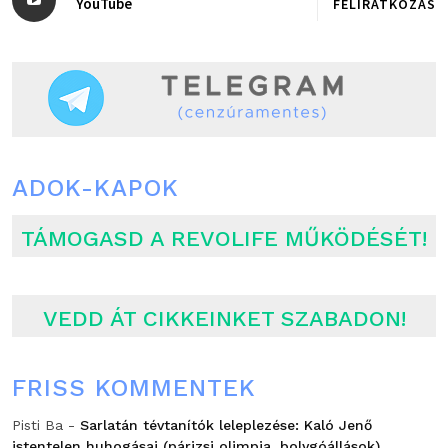
YouTube
FELIRATKOZÁS
ADOK-KAPOK
TÁMOGASD A REVOLIFE MŰKÖDÉSÉT!
VEDD ÁT CIKKEINKET SZABADON!
FRISS KOMMENTEK
Pisti Ba
-
Sarlatán tévtanítók leleplezése: Kaló Jenő
istentelen huhogásai (párizsi olimpia, bolygóállások)