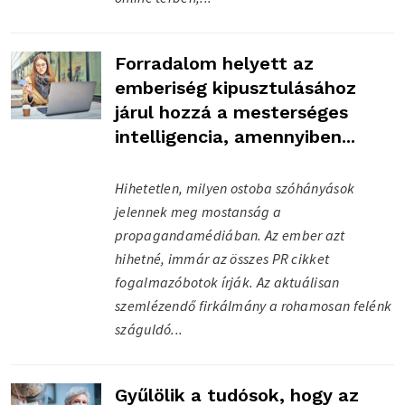
Forradalom helyett az
emberiség kipusztulásához
járul hozzá a mesterséges
intelligencia, amennyiben...
Hihetetlen, milyen ostoba szóhányások
jelennek meg mostanság a
propagandamédiában. Az ember azt
hihetné, immár az összes PR cikket
fogalmazóbotok írják. Az aktuálisan
szemlézendő firkálmány a rohamosan felénk
száguldó...
Gyűlölik a tudósok, hogy az