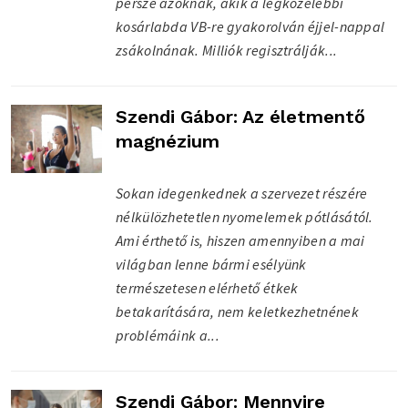
persze azoknak, akik a legközelebbi
kosárlabda VB-re gyakorolván éjjel-nappal
zsákolnának. Milliók regisztrálják...
Szendi Gábor: Az életmentő
magnézium
Sokan idegenkednek a szervezet részére
nélkülözhetetlen nyomelemek pótlásától.
Ami érthető is, hiszen amennyiben a mai
világban lenne bármi esélyünk
természetesen elérhető étkek
betakarítására, nem keletkezhetnének
problémáink a...
Szendi Gábor: Mennyire