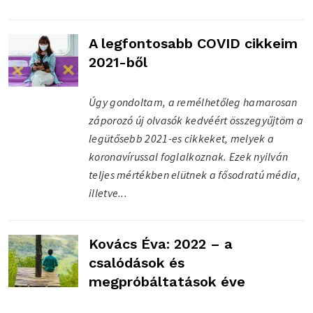
A legfontosabb COVID cikkeim
2021-ből
Úgy gondoltam, a remélhetőleg hamarosan
záporozó új olvasók kedvéért összegyűjtöm a
legütősebb 2021-es cikkeket, melyek a
koronavírussal foglalkoznak. Ezek nyilván
teljes mértékben elütnek a fősodratú média,
illetve...
Kovács Éva: 2022 – a
csalódások és
megpróbáltatások éve