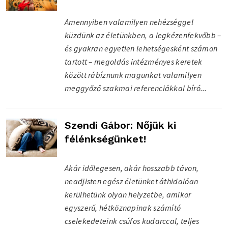
Amennyiben valamilyen nehézséggel
küzdünk az életünkben, a legkézenfekvőbb –
és gyakran egyetlen lehetségesként számon
tartott – megoldás intézményes keretek
között rábíznunk magunkat valamilyen
meggyőző szakmai referenciákkal bíró...
Szendi Gábor: Nőjük ki
félénkségünket!
Akár időlegesen, akár hosszabb távon,
neadjisten egész életünket áthidalóan
kerülhetünk olyan helyzetbe, amikor
egyszerű, hétköznapinak számító
cselekedeteink csúfos kudarccal, teljes