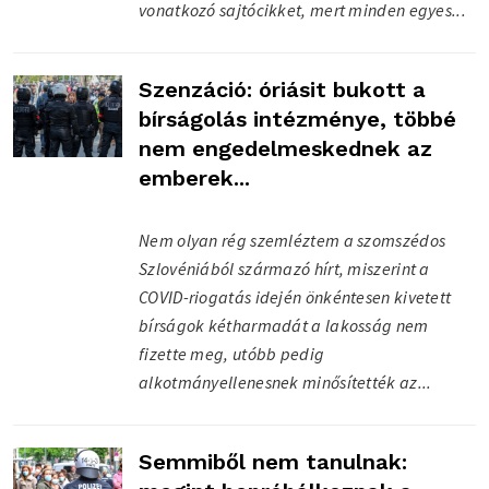
vonatkozó sajtócikket, mert minden egyes...
Szenzáció: óriásit bukott a
bírságolás intézménye, többé
nem engedelmeskednek az
emberek...
Nem olyan rég szemléztem a szomszédos
Szlovéniából származó hírt, miszerint a
COVID-riogatás idején önkéntesen kivetett
bírságok kétharmadát a lakosság nem
fizette meg, utóbb pedig
alkotmányellenesnek minősítették az...
Semmiből nem tanulnak: