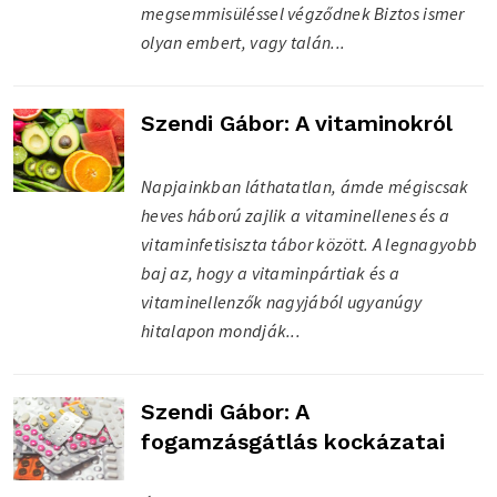
megsemmisüléssel végződnek Biztos ismer
olyan embert, vagy talán...
Szendi Gábor: A vitaminokról
Napjainkban láthatatlan, ámde mégiscsak
heves háború zajlik a vitaminellenes és a
vitaminfetisiszta tábor között. A legnagyobb
baj az, hogy a vitaminpártiak és a
vitaminellenzők nagyjából ugyanúgy
hitalapon mondják...
Szendi Gábor: A
fogamzásgátlás kockázatai