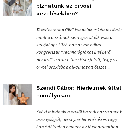
bízhatunk az orvosi
kezelésekben?
Tévedhetetlen földi isteneink tökéletességét
mintha a számok nem igazolnák vissza
kellőképp: 1978-ban az amerikai
kongresszus "Technológiákat Értékelő
Hivatal"-a arra a becslésre jutott, hogy az
orvosi praxisban alkalmazott összes...
Szendi Gábor: Hiedelmek által
homályosan
Kvázi mindenki a szülői házból hozza annak
bizonyságát, mennyire lehet értékes vagy
épp értéktelen ember egy társadalomban.