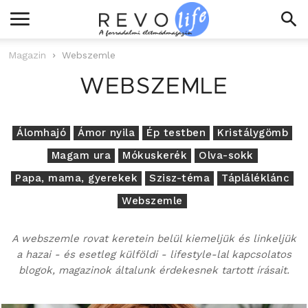
Magazin
Webszemle
WEBSZEMLE
Álomhajó
Ámor nyila
Ép testben
Kristálygömb
Magam ura
Mókuskerék
Olva-sokk
Papa, mama, gyerekek
Szisz-téma
Tápláléklánc
Webszemle
A webszemle rovat keretein belül kiemeljük és linkeljük
a hazai - és esetleg külföldi - lifestyle-lal kapcsolatos
blogok, magazinok általunk érdekesnek tartott írásait.