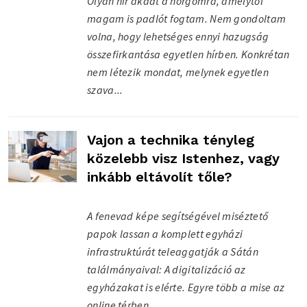
Olyan hír akadt a horgomra, amelytől
magam is padlót fogtam. Nem gondoltam
volna, hogy lehetséges ennyi hazugság
összefirkantása egyetlen hírben. Konkrétan
nem létezik mondat, melynek egyetlen
szava...
Vajon a technika tényleg
közelebb visz Istenhez, vagy
inkább eltávolít tőle?
A fenevad képe segítségével miséztető
papok lassan a komplett egyházi
infrastruktúrát teleaggatják a Sátán
találmányaival: A digitalizáció az
egyházakat is elérte. Egyre több a mise az
online térben,...