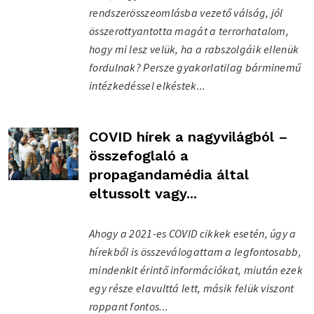
rendszerösszeomlásba vezető válság, jól
összerottyantotta magát a terrorhatalom,
hogy mi lesz velük, ha a rabszolgáik ellenük
fordulnak? Persze gyakorlatilag bárminemű
intézkedéssel elkéstek...
COVID hírek a nagyvilágból –
összefoglaló a
propagandamédia által
eltussolt vagy...
Ahogy a 2021-es COVID cikkek esetén, úgy a
hírekből is összeválogattam a legfontosabb,
mindenkit érintő információkat, miután ezek
egy része elavulttá lett, másik felük viszont
roppant fontos...