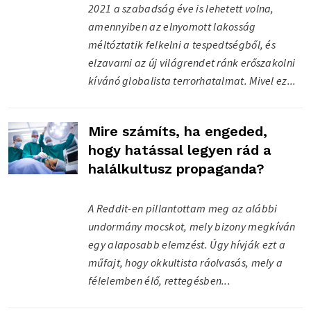
2021 a szabadság éve is lehetett volna,
amennyiben az elnyomott lakosság
méltóztatik felkelni a tespedtségből, és
elzavarni az új világrendet ránk erőszakolni
kívánó globalista terrorhatalmat. Mivel ez...
Mire számíts, ha engeded,
hogy hatással legyen rád a
halálkultusz propaganda?
A Reddit-en pillantottam meg az alábbi
undormány mocskot, mely bizony megkíván
egy alaposabb elemzést. Úgy hívják ezt a
műfajt, hogy okkultista ráolvasás, mely a
félelemben élő, rettegésben...