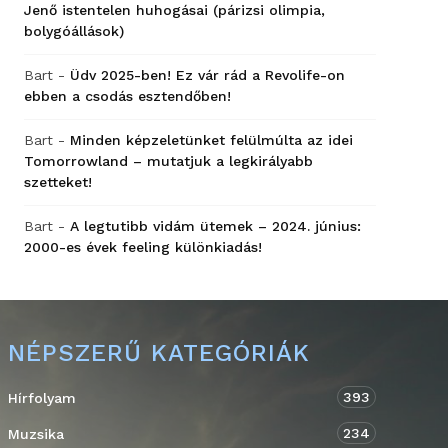
Jenő istentelen huhogásai (párizsi olimpia,
bolygóállások)
Bart
-
Üdv 2025-ben! Ez vár rád a Revolife-on
ebben a csodás esztendőben!
Bart
-
Minden képzeletünket felülmúlta az idei
Tomorrowland – mutatjuk a legkirályabb
szetteket!
Bart
-
A legtutibb vidám ütemek – 2024. június:
2000-es évek feeling különkiadás!
NÉPSZERŰ KATEGÓRIÁK
393
Hírfolyam
234
Muzsika