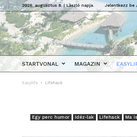
2026. augusztus 8. | László napja.
Jelentkezz be 
STARTVONAL
MAGAZIN
EASYLI
Easylife
Lifehack
Egy perc humor
Idéz-lak
Lifehack
Ma i