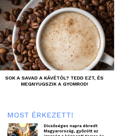
SOK A SAVAD A KÁVÉTÓL? TEDD EZT, ÉS
MEGNYUGSZIK A GYOMROD!
MOST ÉRKEZETT!
Dicsőséges napra ébredt
Magyarország, győzött az
igazság a központi terror és...