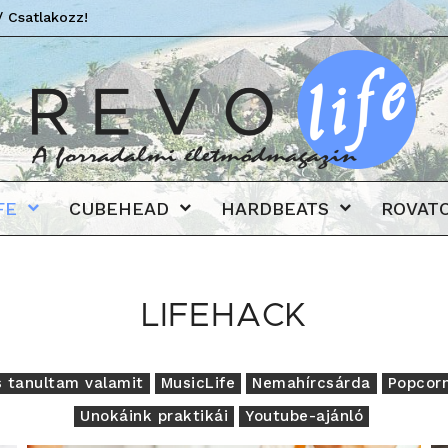
/ Csatlakozz!
Revo
FE
CUBEHEAD
HARDBEATS
ROVAT
LIFEHACK
s tanultam valamit
MusicLife
Nemahírcsárda
Popcor
Unokáink praktikái
Youtube-ajánló