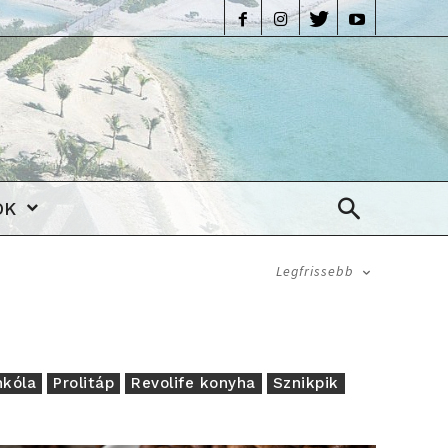
life
OK
Legfrissebb
nkóla
Prolitáp
Revolife konyha
Sznikpik