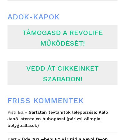
ADOK-KAPOK
TÁMOGASD A REVOLIFE
MŰKÖDÉSÉT!
VEDD ÁT CIKKEINKET
SZABADON!
FRISS KOMMENTEK
Pisti Ba
-
Sarlatán tévtanítók leleplezése: Kaló
Jenő istentelen huhogásai (párizsi olimpia,
bolygóállások)
Bart
-
Üdv 2025-ben! Ez vár rád a Revolife-on