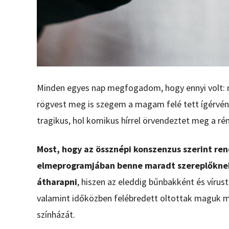
Minden egyes nap megfogadom, hogy ennyi volt: n
rögvest meg is szegem a magam felé tett ígérvén
tragikus, hol komikus hírrel örvendeztet meg a ré
Most, hogy az össznépi konszenzus szerint r
elmeprogramjában benne maradt szereplőkne
átharapni
, hiszen az eleddig bűnbakként és víru
valamint időközben felébredett oltottak maguk
színházát.