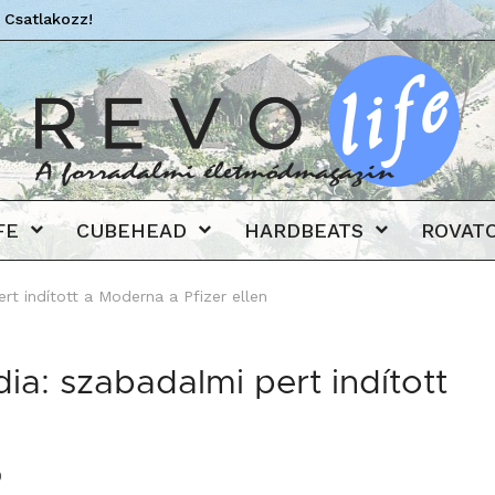
 Csatlakozz!
Revo
FE
CUBEHEAD
HARDBEATS
ROVAT
t indított a Moderna a Pfizer ellen
: szabadalmi pert indított
0