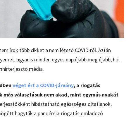
em írok több cikket a nem létező COVID-ról. Aztán
yemet, ugyanis minden egyes nap újabb meg újabb, hol
mhírterjesztő média.
endben
véget ért a COVID-járvány
, a riogatás
k más választásuk nem akad, mint egymás nyakát
sterjesztőkként hibáztatható egészséges oltatlanok,
 mögött hagyták a pandémia-riogatás omladozó