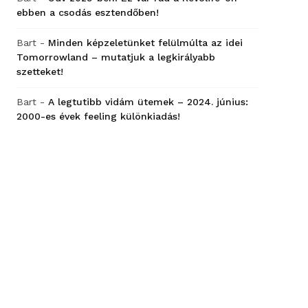
ebben a csodás esztendőben!
Bart
-
Minden képzeletünket felülmúlta az idei
Tomorrowland – mutatjuk a legkirályabb
szetteket!
Bart
-
A legtutibb vidám ütemek – 2024. június:
2000-es évek feeling különkiadás!