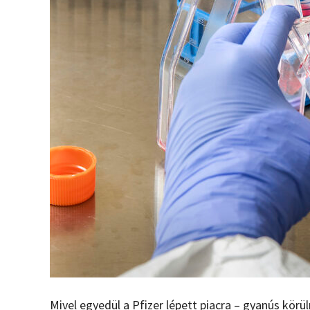
Mivel egyedül a Pfizer lépett piacra – gyanús kör