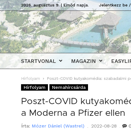
2026. augusztus 9. | Emőd napja.
Jelentkezz be /
STARTVONAL
MAGAZIN
EASYLI
Hírfolyam
Poszt-COVID kutyakomédia: szabadalmi per
Hírfolyam
Nemahírcsárda
Poszt-COVID kutyakomédia
a Moderna a Pfizer ellen
Írta:
Mózer Dániel (Wastrel)
2022-08-28