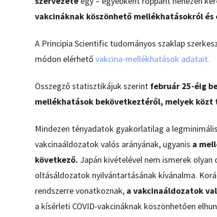
szervezete
egy – egyébként roppant nehezen ke
vakcináknak köszönhető mellékhatásokról és e
A Principia Scientific tudományos szaklap szerkes
módon elérhető
vakcina-mellékhatások adatait.
Összegző statisztikájuk szerint
február 25-éig be
mellékhatások bekövetkeztéről, melyek közt tö
Mindezen tényadatok gyakorlatilag a legminimális
vakcinaáldozatok valós arányának, ugyanis
a mell
következő.
Japán kivételével nem ismerek olyan o
oltásáldozatok nyilvántartásának kívánalma. Kor
rendszerre vonatkoznak,
a vakcinaáldozatok val
a kísérleti COVID-vakcináknak köszönhetően elhunyt