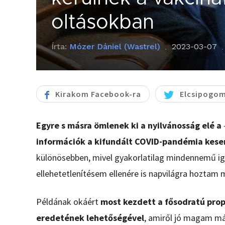
oltásokban
Írta:
Mózer Dániel (Wastrel)
2023-03-07
Kirakom Facebook-ra
Elcsipogom
Egyre s másra ömlenek ki a nyilvánosság elé a
információk a kifundált COVID-pandémia kese
különösebben, mivel gyakorlatilag mindennemű i
ellehetetlenítésem ellenére is napvilágra hoztam
Példának okáért
most kezdett a fősodratú prop
eredetének lehetőségével
, amiről jó magam m