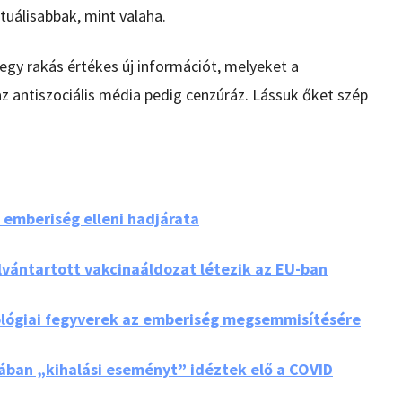
tuálisabbak, mint valaha.
 egy rakás értékes új információt, melyeket a
az antiszociális média pedig cenzúráz. Lássuk őket szép
emberiség elleni hadjárata
ilvántartott vakcinaáldozat létezik az EU-ban
biológiai fegyverek az emberiség megsemmisítésére
iában „kihalási eseményt” idéztek elő a COVID