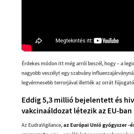
Érdekes módon itt még arról beszél, hogy – a legi
nagyobb veszélyt egy szabvány influenzajárványná
legvérmesebb terrorjával illették az orrát fújogat
Eddig 5,3 millió bejelentett és hi
vakcinaáldozat létezik az EU-ban
Az EudraVigilance,
az Európai Unió gyógyszer -é