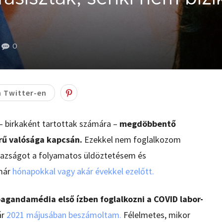
0
 Twitter-en
– birkaként tartottak számára –
megdöbbentő
rű valósága kapcsán.
Ezekkel nem foglalkozom
gazságot a folyamatos üldöztetésem és
 már
hónapokkal vagy akár évekkel ezelőtt.
agandamédia első ízben foglalkozni a COVID labor-
ár
2021 májusában beszámoltam.
Félelmetes, mikor