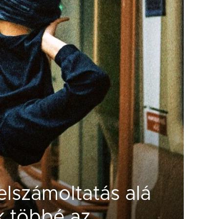
elszámoltatás alá
ik többé az