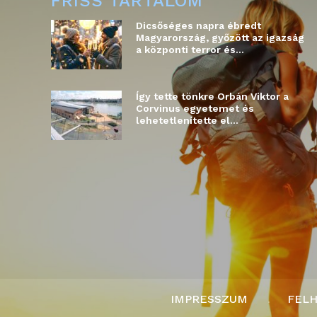
FRISS TARTALOM
Dicsőséges napra ébredt
Magyarország, győzött az igazság
a központi terror és...
Így tette tönkre Orbán Viktor a
Corvinus egyetemet és
lehetetlenítette el...
IMPRESSZUM
FELH