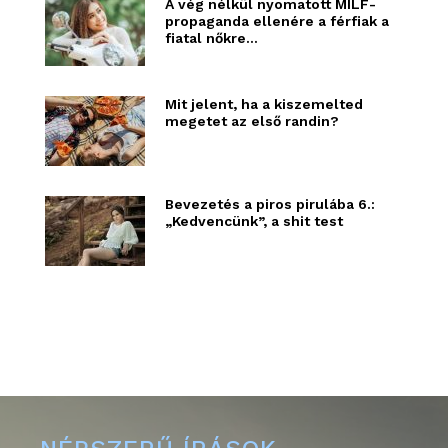
A vég nélkül nyomatott MILF-
propaganda ellenére a férfiak a
fiatal nőkre...
Mit jelent, ha a kiszemelted
megetet az első randin?
Bevezetés a piros pirulába 6.:
„Kedvencünk”, a shit test