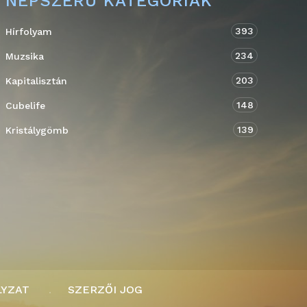
NÉPSZERŰ KATEGÓRIÁK
393
Hírfolyam
234
Muzsika
203
Kapitalisztán
148
Cubelife
139
Kristálygömb
LYZAT
SZERZŐI JOG