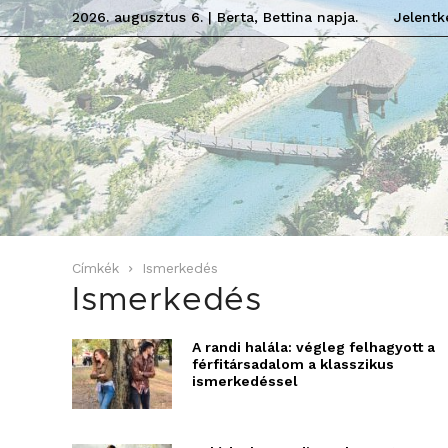
2026. augusztus 6. | Berta, Bettina napja.
Jelentk
Címkék
Ismerkedés
Ismerkedés
A randi halála: végleg felhagyott a
férfitársadalom a klasszikus
ismerkedéssel