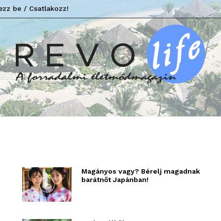
ezz be / Csatlakozz!
Revo
Magányos vagy? Bérelj magadnak
barátnőt Japánban!