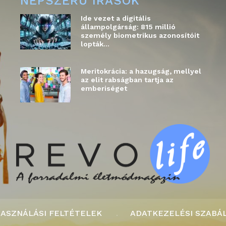
NÉPSZERŰ ÍRÁSOK
Ide vezet a digitális
állampolgárság: 815 millió
személy biometrikus azonosítóit
lopták...
Meritokrácia: a hazugság, mellyel
az elit rabságban tartja az
emberiséget
ASZNÁLÁSI FELTÉTELEK
ADATKEZELÉSI SZABÁ