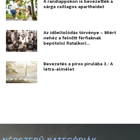
A randiappokon is bevezették a
sárga csillagos apartheidet
Az időeltolódás törvénye – Miért
nehéz a felnőtt férfiaknak
bepótolni fiatalkori...
Bevezetés a piros pirulába 3.: A
létra-elmélet