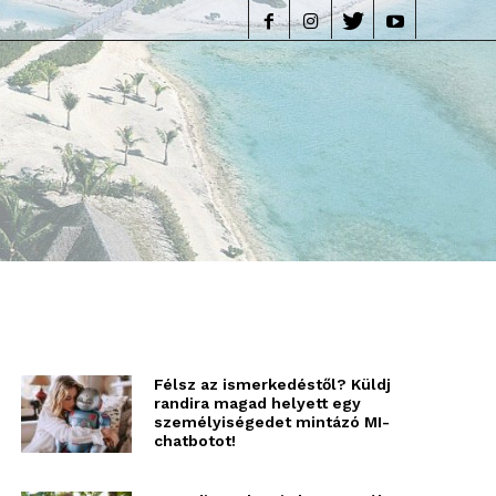
life
Félsz az ismerkedéstől? Küldj
randira magad helyett egy
személyiségedet mintázó MI-
chatbotot!