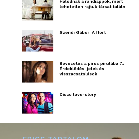
Halódnak a randiappok, mert
lehetetlen rajtuk társat találni
Szendi Gábor: A flört
Bevezetés a piros pirulába 7.:
Érdeklődési jelek és
visszacsatolások
Disco love-story