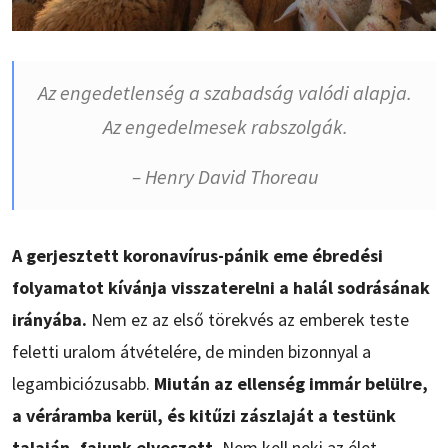
Az engedetlenség a szabadság valódi alapja.
Az engedelmesek rabszolgák.
– Henry David Thoreau
A gerjesztett koronavírus-pánik eme ébredési
folyamatot kívánja visszaterelni a halál sodrásának
irányába.
Nem ez az első törekvés az emberek teste
feletti uralom átvételére, de minden bizonnyal a
legambiciózusabb.
Miután az ellenség immár belülre,
a véráramba kerül, és kitűzi zászlaját a testünk
talaján, fajunk elveszett.
Nem kell neki az élet,