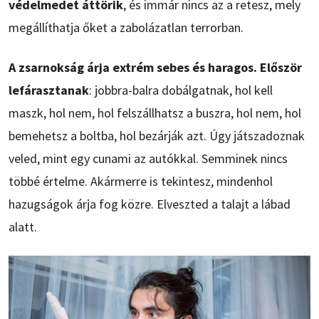
védelmedet áttörik
, és immár nincs az a retesz, mely
megállíthatja őket a zabolázatlan terrorban.
A zsarnokság árja extrém sebes és haragos. Először
lefárasztanak
: jobbra-balra dobálgatnak, hol kell
maszk, hol nem, hol felszállhatsz a buszra, hol nem, hol
bemehetsz a boltba, hol bezárják azt. Úgy játszadoznak
veled, mint egy cunami az autókkal. Semminek nincs
többé értelme. Akármerre is tekintesz, mindenhol
hazugságok árja fog közre. Elveszted a talajt a lábad
alatt.