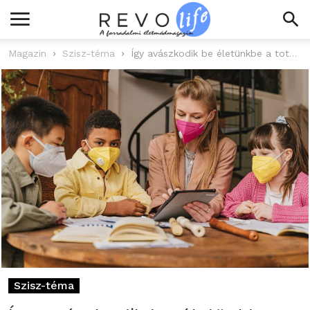
Magazin
Szisz-téma
Így avászkodik be életünkbe a totalitárius diktatúra a koronavírus álságos maszkja alatt
Szisz-téma