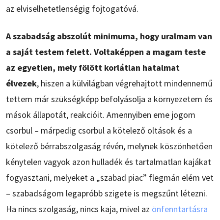
az elviselhetetlenségig fojtogatóvá.
A szabadság abszolút minimuma, hogy uralmam van
a saját testem felett. Voltaképpen a magam teste
az egyetlen, mely fölött korlátlan hatalmat
élvezek
, hiszen a külvilágban végrehajtott mindennemű
tettem már szükségképp befolyásolja a környezetem és
mások állapotát, reakcióit. Amennyiben eme jogom
csorbul – márpedig csorbul a kötelező oltások és a
kötelező bérrabszolgaság révén, melynek köszönhetően
kénytelen vagyok azon hulladék és tartalmatlan kajákat
fogyasztani, melyeket a „szabad piac” flegmán elém vet
– szabadságom legapróbb szigete is megszűnt létezni.
Ha nincs szolgaság, nincs kaja, mivel az
önfenntartásra