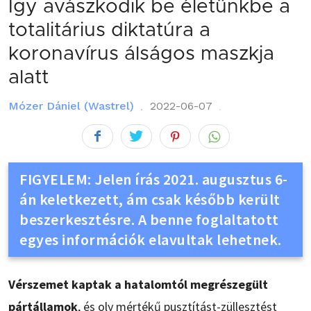
Így avászkodik be életünkbe a
totalitárius diktatúra a
koronavírus álságos maszkja
alatt
Mózer Dániel (Wastrel)
2022-06-07
FIGYELEM: Jelen írás 2021. augusztus 6-
án keletkezett, ám csak később került
beszerkesztésre. A benne foglaltatott
egyes információk elavultak lehetnek.
Vérszemet kaptak a hatalomtól megrészegült
pártállamok
, és oly mértékű pusztítást-züllesztést