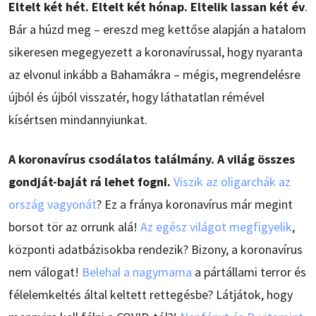
Eltelt két hét. Eltelt két hónap. Eltelik lassan két év
.
Bár a húzd meg – ereszd meg kettőse alapján a hatalom
sikeresen megegyezett a koronavírussal, hogy nyaranta
az elvonul inkább a Bahamákra – mégis, megrendelésre
újból és újból visszatér, hogy láthatatlan rémével
kísértsen mindannyiunkat.
A koronavírus csodálatos találmány. A világ összes
gondját-baját rá lehet fogni.
Viszik az oligarchák az
ország vagyonát
? Ez a fránya koronavírus már megint
borsot tör az orrunk alá!
Az egész világot megfigyelik
,
központi adatbázisokba rendezik? Bizony, a koronavírus
nem válogat!
Belehal a nagymama
a pártállami terror és
félelemkeltés által keltett rettegésbe? Látjátok, hogy