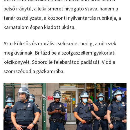
belső iránytű, a lelkiismeret hívogató szava, hanem a
tanár osztályzata, a központi nyilvántartás rubrikája, a
karhatalom éppen kiadott ukáza.
Az erkölcsös és morális cselekedet pedig, amit ezek
megkívánnak. Biflázd be a szolgaszellem gyakorlati
kézikönyvét. Söpörd le felebarátod padlását. Vidd a
szomszédod a gázkamrába.