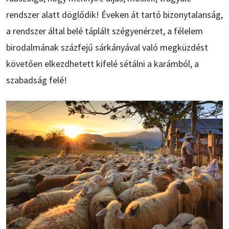
rendszer alatt döglődik! Éveken át tartó bizonytalanság,
a rendszer által belé táplált szégyenérzet, a félelem
birodalmának százfejű sárkányával való megküzdést
követően elkezdhetett kifelé sétálni a karámból, a
szabadság felé!