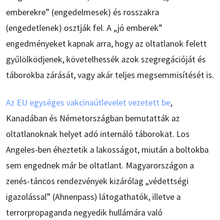
emberekre” (engedelmesek) és rosszakra
(engedetlenek) osztják fel. A „jó emberek”
engedményeket kapnak arra, hogy az oltatlanok felett
gyűlölködjenek, követelhessék azok szegregációját és
táborokba zárását, vagy akár teljes megsemmisítését is.
Az EU egységes vakcinaútlevelet vezetett be
,
Kanadában és Németországban bemutatták az
oltatlanoknak helyet adó internáló táborokat. Los
Angeles-ben éheztetik a lakosságot, miután a boltokba
sem engednek már be oltatlant. Magyarországon a
zenés-táncos rendezvények kizárólag „védettségi
igazolással” (Ahnenpass) látogathatók, illetve a
terrorpropaganda negyedik hullámára való