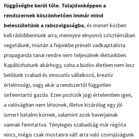
függőségbe kerül tőle. Tulajdonképpen a
rendszernek köszönhetően immár mind
beleszületünk a rabszolgaságba
, és menet közben
kell rádöbbennünk arra, mennyire elnyomó szisztémában
vegetálunk, miután a fejünkbe préselt vadkapitalista
propaganda tanai rendre nem teljesülnek életünkben.
Kapálózhatunk akárhogy, soha a büdös életben nem lesz
belőlünk szabad és innovatív vállalkozó, kreatív
értelmiségi, vagy akár a rendszertől független
önfenntartó gazda. Ezen pozíciók jogi értelemben igen,
a valóságban nem léteznek, illetve kizárólag egy jól
ismert hatalmi körnek, valamint azok haverjainak
vannak fenntartva. Tényleges szabadság már régóta
nincs, mégis csak mostanra vált arra való szomjúságunk