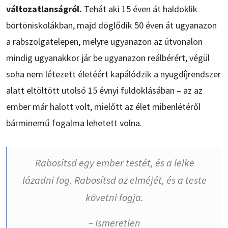
változatlanságról.
Tehát aki 15 éven át haldoklik
börtöniskolákban, majd döglődik 50 éven át ugyanazon
a rabszolgatelepen, melyre ugyanazon az útvonalon
mindig ugyanakkor jár be ugyanazon reálbérért, végül
soha nem létezett életéért kapálódzik a nyugdíjrendszer
alatt eltöltött utolsó 15 évnyi fuldoklásában – az az
ember már halott volt, mielőtt az élet mibenlétéről
bárminemű fogalma lehetett volna.
Rabosítsd egy ember testét, és a lelke
lázadni fog. Rabosítsd az elméjét, és a teste
követni fogja.
– Ismeretlen