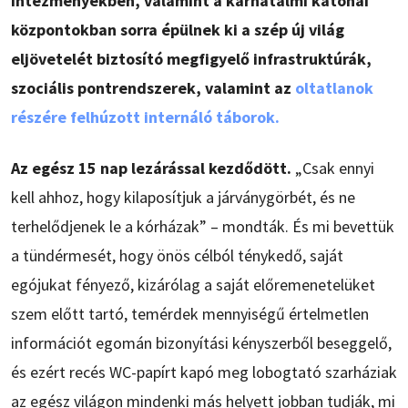
intézményekben, valamint a karhatalmi katonai
központokban sorra épülnek ki a szép új világ
eljövetelét biztosító megfigyelő infrastruktúrák,
szociális pontrendszerek, valamint az
oltatlanok
részére felhúzott internáló táborok.
Az egész 15 nap lezárással kezdődött.
„Csak ennyi
kell ahhoz, hogy kilaposítjuk a járványgörbét, és ne
terhelődjenek le a kórházak” – mondták. És mi bevettük
a tündérmesét, hogy önös célból ténykedő, saját
egójukat fényező, kizárólag a saját előremenetelüket
szem előtt tartó, temérdek mennyiségű értelmetlen
információt egomán bizonyítási kényszerből beseggelő,
és ezért recés WC-papírt kapó meg lobogtató szarháziak
az egész világon mindenki más helyett jobban tudják, mi