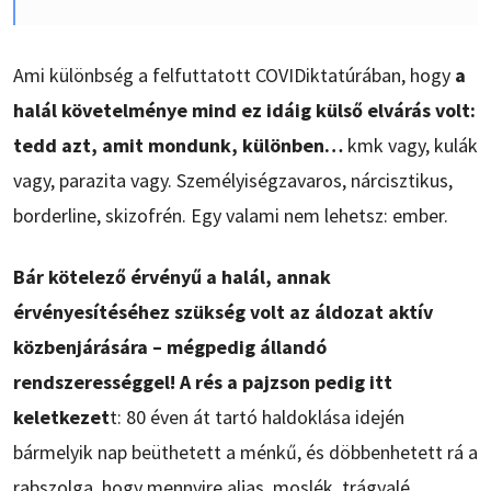
Ami különbség a felfuttatott COVIDiktatúrában, hogy
a
halál követelménye mind ez idáig külső elvárás volt:
tedd azt, amit mondunk, különben…
kmk vagy, kulák
vagy, parazita vagy. Személyiségzavaros, nárcisztikus,
borderline, skizofrén. Egy valami nem lehetsz: ember.
Bár kötelező érvényű a halál, annak
érvényesítéséhez szükség volt az áldozat aktív
közbenjárására – mégpedig állandó
rendszerességgel! A rés a pajzson pedig itt
keletkezet
t: 80 éven át tartó haldoklása idején
bármelyik nap beüthetett a ménkű, és döbbenhetett rá a
rabszolga, hogy mennyire aljas, moslék, trágyalé