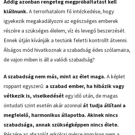
Addig azonban rengeteg megpróbáltatást kell
kiállnunk.
A terrorhatalom fő intézkedése, hogy
igyekezik megakadályozni az egészséges emberek
részére a szükséges élelem, víz és levegő beszerzését.
Ennek útján kívánják a testünk feletti kontrollt átvenni.
Álságos mód hivatkoznak a szabadság édes szólamaira,
de vajon miben is áll a valódi szabadság?
A szabadság nem más, mint az élet maga.
A képlet
roppant egyszerű:
a szabad ember, ha hibázik vagy
vétkezik is, viselkedését
egy idő után, de magas
öntudati szint esetén akár azonnal
át tudja állítani a
megfelelő, harmonikus állapotba. Akinek nincs
szabadsága, annak szükségképpen nincs élete.
Részére az abszolút erkölcsi mérce immáron nem a