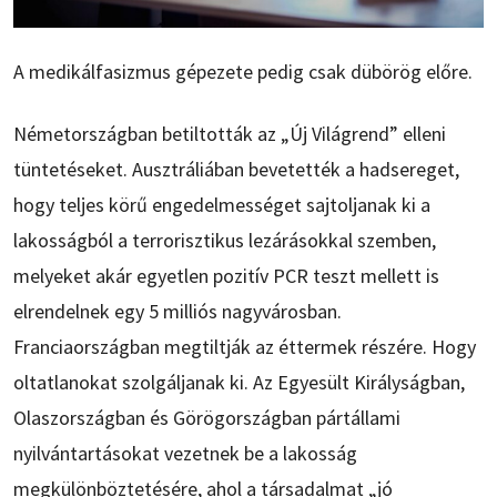
A medikálfasizmus gépezete pedig csak dübörög előre.
Németországban betiltották az „Új Világrend” elleni
tüntetéseket. Ausztráliában bevetették a hadsereget,
hogy teljes körű engedelmességet sajtoljanak ki a
lakosságból a terrorisztikus lezárásokkal szemben,
melyeket akár egyetlen pozitív PCR teszt mellett is
elrendelnek egy 5 milliós nagyvárosban.
Franciaországban megtiltják az éttermek részére. Hogy
oltatlanokat szolgáljanak ki. Az Egyesült Királyságban,
Olaszországban és Görögországban pártállami
nyilvántartásokat vezetnek be a lakosság
megkülönböztetésére, ahol a társadalmat „jó