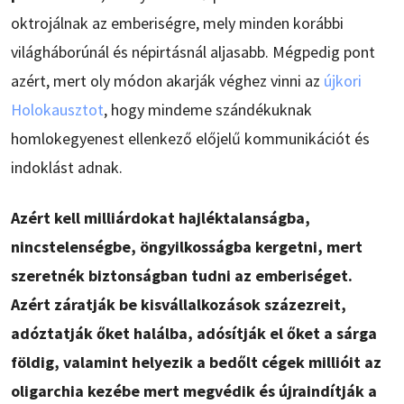
oktrojálnak az emberiségre, mely minden korábbi
világháborúnál és népirtásnál aljasabb. Mégpedig pont
azért, mert oly módon akarják véghez vinni az
újkori
Holokausztot
, hogy mindeme szándékuknak
homlokegyenest ellenkező előjelű kommunikációt és
indoklást adnak.
Azért kell milliárdokat hajléktalanságba,
nincstelenségbe, öngyilkosságba kergetni, mert
szeretnék biztonságban tudni az emberiséget.
Azért záratják be kisvállalkozások százezreit,
adóztatják őket halálba, adósítják el őket a sárga
földig, valamint helyezik a bedőlt cégek millióit az
oligarchia kezébe mert megvédik és újraindítják a