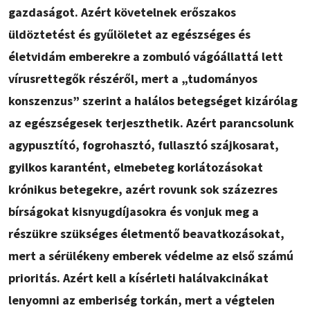
gazdaságot. Azért követelnek erőszakos
üldöztetést és gyűlöletet az egészséges és
életvidám emberekre a zombuló vágóállattá lett
vírusrettegők részéről, mert a „tudományos
konszenzus” szerint a halálos betegséget kizárólag
az egészségesek terjeszthetik. Azért parancsolunk
agypusztító, fogrohasztó, fullasztó szájkosarat,
gyilkos karantént, elmebeteg korlátozásokat
krónikus betegekre, azért rovunk sok százezres
bírságokat kisnyugdíjasokra és vonjuk meg a
részükre szükséges életmentő beavatkozásokat,
mert a sérülékeny emberek védelme az első számú
prioritás. Azért kell a kísérleti halálvakcinákat
lenyomni az emberiség torkán, mert a végtelen