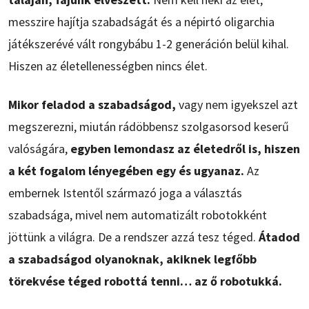
messzire hajítja szabadságát és a népirtó oligarchia
játékszerévé vált rongybábu 1-2 generáción belül kihal.
Hiszen az életellenességben nincs élet.
Mikor feladod a szabadságod,
vagy nem igyekszel azt
megszerezni, miután rádöbbensz szolgasorsod keserű
valóságára,
egyben lemondasz az életedről is, hiszen
a két fogalom lényegében egy és ugyanaz.
Az
embernek Istentől származó joga a választás
szabadsága, mivel nem automatizált robotokként
jöttünk a világra. De a rendszer azzá tesz téged.
Átadod
a szabadságod olyanoknak, akiknek legfőbb
törekvése téged robottá tenni… az ő robotukká.