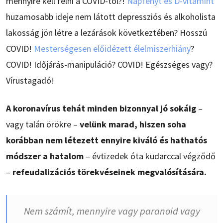
mennyire kell félni a COVID-tól?!
Napfényt és D-vitamint
huzamosabb ideje nem látott depressziós és alkoholista
lakosság jön létre a lezárások következtében? Hosszú
COVID!
Mesterségesen előidézett élelmiszerhiány
?
COVID! Időjárás-manipuláció? COVID! Egészséges vagy?
Vírustagadó!
A koronavírus tehát minden bizonnyal jó sokáig
–
vagy talán örökre –
velünk marad, hiszen soha
korábban nem létezett ennyire kiváló és hathatós
módszer a hatalom
– évtizedek óta kudarccal végződő
–
refeudalizációs törekvéseinek megvalósítására.
Nem számít, mennyire vagy paranoid vagy