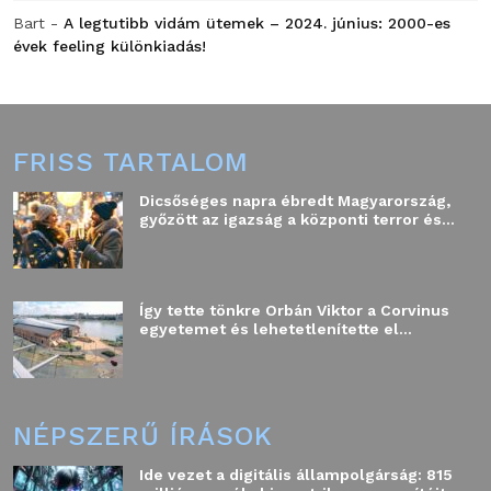
Bart
-
A legtutibb vidám ütemek – 2024. június: 2000-es
évek feeling különkiadás!
FRISS TARTALOM
Dicsőséges napra ébredt Magyarország,
győzött az igazság a központi terror és...
Így tette tönkre Orbán Viktor a Corvinus
egyetemet és lehetetlenítette el...
NÉPSZERŰ ÍRÁSOK
Ide vezet a digitális állampolgárság: 815