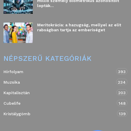
millió személy biometrikus azonosítóit
lopták...
Meritokrácia: a hazugság, mellyel az elit
rabságban tartja az emberiséget
NÉPSZERŰ KATEGÓRIÁK
Hírfolyam
393
Muzsika
234
Kapitalisztán
203
Cubelife
148
Kristálygömb
139