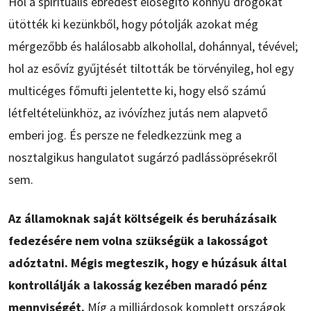
Hol a spirituális ébredést elősegítő könnyű drogokat
ütötték ki kezünkből, hogy pótolják azokat még
mérgezőbb és halálosabb alkohollal, dohánnyal, tévével;
hol az esővíz gyűjtését tiltották be törvényileg, hol egy
multicéges főmufti jelentette ki, hogy első számú
létfeltételünkhöz, az ivóvízhez jutás nem alapvető
emberi jog. És persze ne feledkezzünk meg a
nosztalgikus hangulatot sugárzó padlássöprésekről
sem.
Az államoknak saját költségeik és beruházásaik
fedezésére nem volna szükségük a lakosságot
adóztatni. Mégis megteszik, hogy e húzásuk által
kontrollálják a lakosság kezében maradó pénz
mennyiségét.
Míg a milliárdosok komplett országok