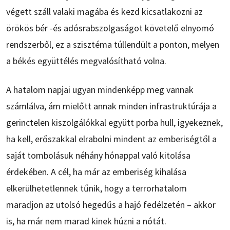
végett száll valaki magába és kezd kicsatlakozni az
örökös bér -és adósrabszolgaságot követelő elnyomó
rendszerből, ez a szisztéma túllendült a ponton, melyen
a békés együttélés megvalósítható volna.
A hatalom napjai ugyan mindenképp meg vannak
számlálva, ám mielőtt annak minden infrastruktúrája a
gerinctelen kiszolgálókkal együtt porba hull, igyekeznek,
ha kell, erőszakkal elrabolni mindent az emberiségtől a
saját tombolásuk néhány hónappal való kitolása
érdekében. A cél, ha már az emberiség kihalása
elkerülhetetlennek tűnik, hogy a terrorhatalom
maradjon az utolsó hegedűs a hajó fedélzetén – akkor
is, ha már nem marad kinek húzni a nótát.