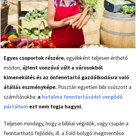
Egyes csoportok részére
, egyébként teljesen érthető
módon,
újfent vonzóvá vált a városokból
kimenekülés és az önfenntartó gazdálkodásra való
átállás eszményképe.
Pusztán egyetlen bibi csúszott a
számításukba:
a
hatalma fenntartásáért vergődő
pártállam
ezt nem fogja hagyni.
Teljesen mindegy, hogy a bibliai végidők, vagy csupán a
fenntartható fejlődés, ill. a Föld bolygó megmentése