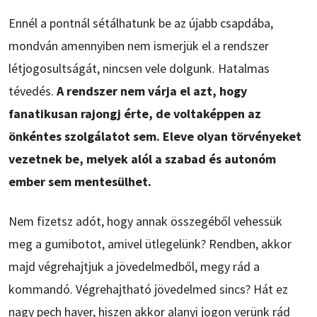
Ennél a pontnál sétálhatunk be az újabb csapdába,
mondván amennyiben nem ismerjük el a rendszer
létjogosultságát, nincsen vele dolgunk. Hatalmas
tévedés.
A rendszer nem várja el azt, hogy
fanatikusan rajongj érte, de voltaképpen az
önkéntes szolgálatot sem. Eleve olyan törvényeket
vezetnek be, melyek alól a szabad és autonóm
ember sem mentesülhet.
Nem fizetsz adót, hogy annak összegéből vehessük
meg a gumibotot, amivel ütlegelünk? Rendben, akkor
majd végrehajtjuk a jövedelmedből, megy rád a
kommandó. Végrehajtható jövedelmed sincs? Hát ez
nagy pech haver, hiszen akkor alanyi jogon verünk rád