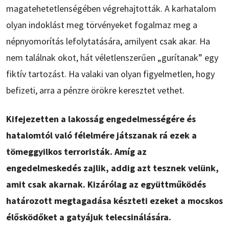
magatehetetlenségében végrehajtották. A karhatalom
olyan indoklást meg törvényeket fogalmaz meg a
népnyomorítás lefolytatására, amilyent csak akar. Ha
nem találnak okot, hát véletlenszerűen „gurítanak” egy
fiktív tartozást. Ha valaki van olyan figyelmetlen, hogy
befizeti, arra a pénzre örökre keresztet vethet.
Kifejezetten a lakosság engedelmességére és
hatalomtól való félelmére játszanak rá ezek a
tömeggyilkos terroristák. Amíg az
engedelmeskedés zajlik, addig azt tesznek velünk,
amit csak akarnak. Kizárólag az együttműködés
határozott megtagadása készteti ezeket a mocskos
élősködőket a gatyájuk telecsinálására.