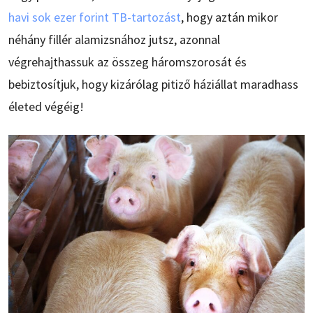
havi sok ezer forint TB-tartozást
, hogy aztán mikor
néhány fillér alamizsnához jutsz, azonnal
végrehajthassuk az összeg háromszorosát és
bebiztosítjuk, hogy kizárólag pitiző háziállat maradhass
életed végéig!