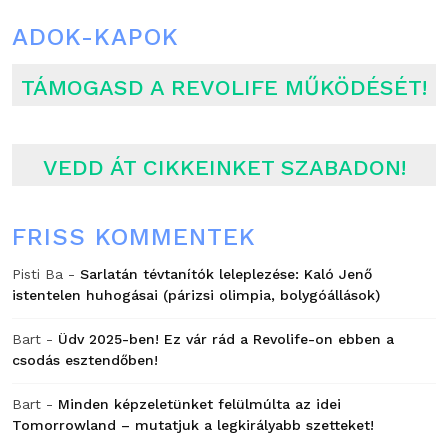
ADOK-KAPOK
TÁMOGASD A REVOLIFE MŰKÖDÉSÉT!
VEDD ÁT CIKKEINKET SZABADON!
FRISS KOMMENTEK
Pisti Ba
-
Sarlatán tévtanítók leleplezése: Kaló Jenő
istentelen huhogásai (párizsi olimpia, bolygóállások)
Bart
-
Üdv 2025-ben! Ez vár rád a Revolife-on ebben a
csodás esztendőben!
Bart
-
Minden képzeletünket felülmúlta az idei
Tomorrowland – mutatjuk a legkirályabb szetteket!