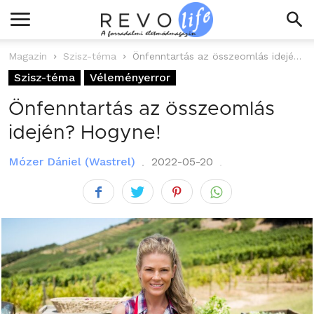
Magazin
Szisz-téma
Önfenntartás az összeomlás idején? Hogyne!
Szisz-téma
Véleményerror
Önfenntartás az összeomlás
idején? Hogyne!
Mózer Dániel (Wastrel)
2022-05-20