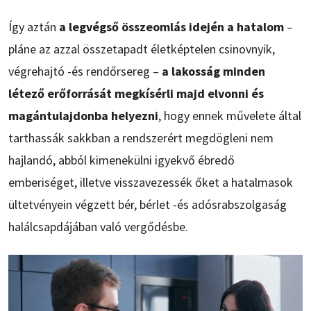
Így aztán
a legvégső összeomlás idején a hatalom
–
pláne az azzal összetapadt életképtelen csinovnyik,
végrehajtó -és rendőrsereg –
a lakosság minden
létező erőforrását megkísérli majd elvonni és
magántulajdonba helyezni
, hogy ennek művelete által
tarthassák sakkban a rendszerért megdögleni nem
hajlandó, abból kimenekülni igyekvő ébredő
emberiséget, illetve visszavezessék őket a hatalmasok
ültetvényein végzett bér, bérlet -és adósrabszolgaság
halálcsapdájában való vergődésbe.