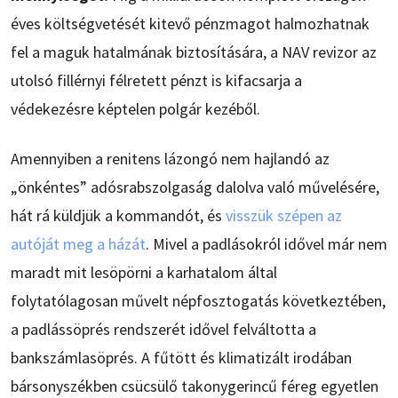
éves költségvetését kitevő pénzmagot halmozhatnak
fel a maguk hatalmának biztosítására, a NAV revizor az
utolsó fillérnyi félretett pénzt is kifacsarja a
védekezésre képtelen polgár kezéből.
Amennyiben a renitens lázongó nem hajlandó az
„önkéntes” adósrabszolgaság dalolva való művelésére,
hát rá küldjük a kommandót, és
visszük szépen az
autóját meg a házát
. Mivel a padlásokról idővel már nem
maradt mit lesöpörni a karhatalom által
folytatólagosan művelt népfosztogatás következtében,
a padlássöprés rendszerét idővel felváltotta a
bankszámlasöprés. A fűtött és klimatizált irodában
bársonyszékben csücsülő takonygerincű féreg egyetlen