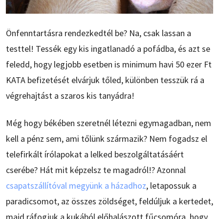
Önfenntartásra rendezkedtél be? Na, csak lassan a
testtel! Tessék egy kis ingatlanadó a pofádba, és azt se
feledd, hogy legjobb esetben is minimum havi 50 ezer Ft
KATA befizetését elvárjuk tőled, különben tesszük rá a
végrehajtást a szaros kis tanyádra!
Még hogy békében szeretnél létezni egymagadban, nem
kell a pénz sem, ami tőlünk származik? Nem fogadsz el
telefirkált írólapokat a lelked beszolgáltatásáért
cserébe? Hát mit képzelsz te magadról!? Azonnal
csapatszállítóval megyünk a házadhoz
, letapossuk a
paradicsomot, az összes zöldséget, feldúljuk a kertedet,
majd ráfogjuk a kukából előhalászott fűcsomóra, hogy