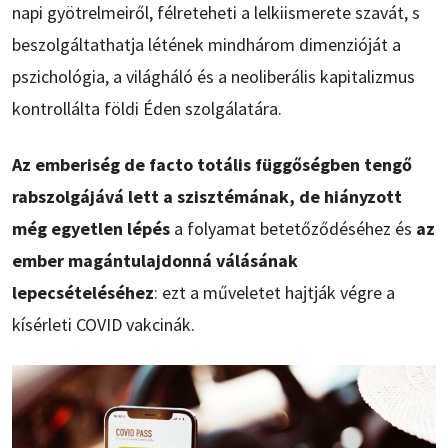
napi gyötrelmeiről, félreteheti a lelkiismerete szavát, s
beszolgáltathatja létének mindhárom dimenzióját a
pszichológia, a világháló és a neoliberális kapitalizmus
kontrollálta földi Éden szolgálatára.
Az emberiség de facto totális függőségben tengő
rabszolgájává lett a szisztémának, de hiányzott
még egyetlen lépés
a folyamat betetőződéséhez és
az
ember magántulajdonná válásának
lepecsételéséhez
: ezt a műveletet hajtják végre a
kísérleti COVID vakcinák.