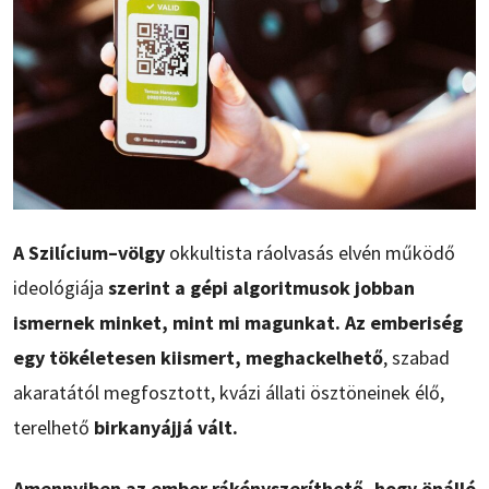
A Szilícium–völgy
okkultista ráolvasás elvén működő
ideológiája
szerint a gépi algoritmusok jobban
ismernek minket, mint mi magunkat. Az emberiség
egy tökéletesen kiismert, meghackelhető
, szabad
akaratától megfosztott, kvázi állati ösztöneinek élő,
terelhető
birkanyájjá vált.
Amennyiben az ember rákényszeríthető, hogy önálló