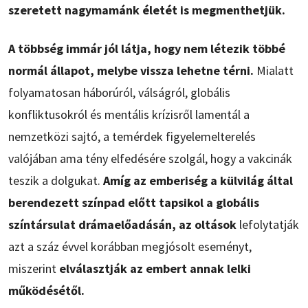
szeretett nagymamánk életét is megmenthetjük.
A többség immár jól látja, hogy nem létezik többé
normál állapot, melybe vissza lehetne térni.
Mialatt
folyamatosan háborúról, válságról, globális
konfliktusokról és mentális krízisről lamentál a
nemzetközi sajtó, a temérdek figyelemelterelés
valójában ama tény elfedésére szolgál, hogy a vakcinák
teszik a dolgukat.
Amíg az emberiség a külvilág által
berendezett színpad előtt tapsikol a globális
színtársulat drámaelőadásán, az oltások
lefolytatják
azt a száz évvel korábban megjósolt eseményt,
miszerint
elválasztják az embert annak lelki
működésétől.