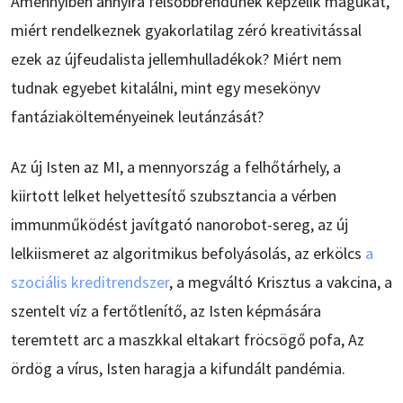
Amennyiben annyira felsőbbrendűnek képzelik magukat,
miért rendelkeznek gyakorlatilag zéró kreativitással
ezek az újfeudalista jellemhulladékok? Miért nem
tudnak egyebet kitalálni, mint egy mesekönyv
fantáziakölteményeinek leutánzását?
Az új Isten az MI, a mennyország a felhőtárhely, a
kiirtott lelket helyettesítő szubsztancia a vérben
immunműködést javítgató nanorobot-sereg, az új
lelkiismeret az algoritmikus befolyásolás, az erkölcs
a
szociális kreditrendszer
, a megváltó Krisztus a vakcina, a
szentelt víz a fertőtlenítő, az Isten képmására
teremtett arc a maszkkal eltakart fröcsögő pofa, Az
ördög a vírus, Isten haragja a kifundált pandémia.