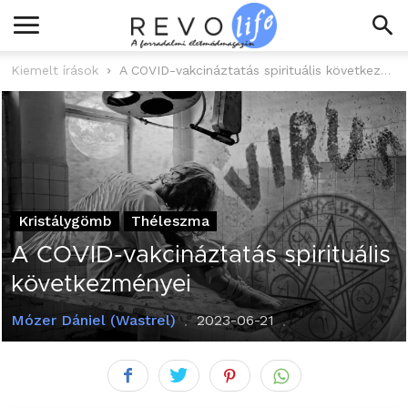
Kiemelt írások
A COVID-vakcináztatás spirituális következményei
Kristálygömb
Théleszma
A COVID-vakcináztatás spirituális
következményei
Mózer Dániel (Wastrel)
2023-06-21