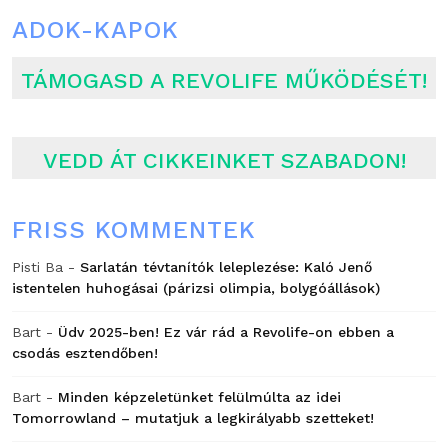
ADOK-KAPOK
TÁMOGASD A REVOLIFE MŰKÖDÉSÉT!
VEDD ÁT CIKKEINKET SZABADON!
FRISS KOMMENTEK
Pisti Ba
-
Sarlatán tévtanítók leleplezése: Kaló Jenő
istentelen huhogásai (párizsi olimpia, bolygóállások)
Bart
-
Üdv 2025-ben! Ez vár rád a Revolife-on ebben a
csodás esztendőben!
Bart
-
Minden képzeletünket felülmúlta az idei
Tomorrowland – mutatjuk a legkirályabb szetteket!