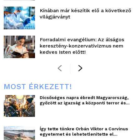
Kínában már készítik elő a következő
világjárványt
Forradalmi evangélium: Az álságos
keresztény-konzervativizmus nem
kedves Isten előtt!
MOST ÉRKEZETT!
Dicsőséges napra ébredt Magyarország,
győzött az igazság a központi terror és...
Így tette tönkre Orbán Viktor a Corvinus
egyetemet és lehetetlenítette el...