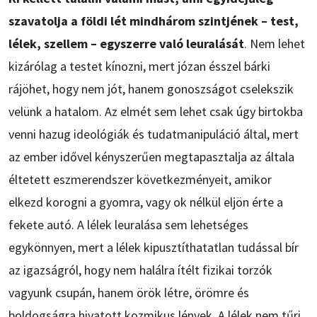
szavatolja a földi lét mindhárom szintjének – test,
lélek, szellem – egyszerre való leuralását
. Nem lehet
kizárólag a testet kínozni, mert józan ésszel bárki
rájöhet, hogy nem jót, hanem gonoszságot cselekszik
velünk a hatalom. Az elmét sem lehet csak úgy birtokba
venni hazug ideológiák és tudatmanipuláció által, mert
az ember idővel kényszerűen megtapasztalja az általa
éltetett eszmerendszer következményeit, amikor
elkezd korogni a gyomra, vagy ok nélkül eljön érte a
fekete autó. A lélek leuralása sem lehetséges
egykönnyen, mert a lélek kipusztíthatatlan tudással bír
az igazságról, hogy nem halálra ítélt fizikai torzók
vagyunk csupán, hanem örök létre, örömre és
boldogságra hivatott kozmikus lények. A lélek nem tűri