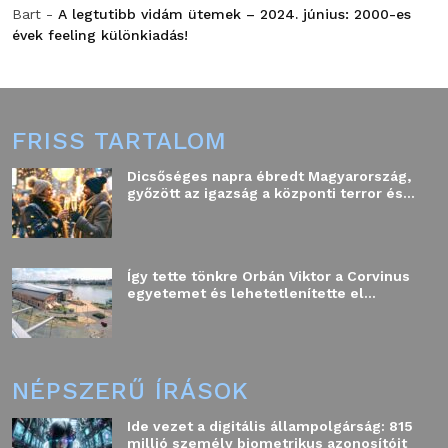
Bart
-
A legtutibb vidám ütemek – 2024. június: 2000-es
évek feeling különkiadás!
FRISS TARTALOM
Dicsőséges napra ébredt Magyarország,
győzött az igazság a központi terror és...
Így tette tönkre Orbán Viktor a Corvinus
egyetemet és lehetetlenítette el...
NÉPSZERŰ ÍRÁSOK
Ide vezet a digitális állampolgárság: 815
millió személy biometrikus azonosítóit