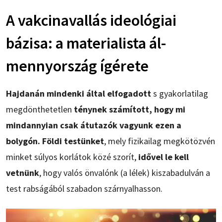
A vakcinavallás ideológiai
bázisa: a materialista ál-
mennyország ígérete
Hajdanán mindenki által elfogadott
s gyakorlatilag
megdönthetetlen
ténynek számított, hogy mi
mindannyian csak átutazók vagyunk ezen a
bolygón. Földi testünket
, mely fizikailag megkötözvén
minket súlyos korlátok közé szorít,
idővel le kell
vetnünk
, hogy valós önvalónk (a lélek) kiszabadulván a
test rabságából szabadon szárnyalhasson.