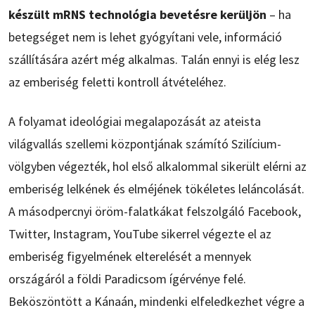
készült mRNS technológia bevetésre kerüljön
– ha
betegséget nem is lehet gyógyítani vele, információ
szállítására azért még alkalmas. Talán ennyi is elég lesz
az emberiség feletti kontroll átvételéhez.
A folyamat ideológiai megalapozását az ateista
világvallás szellemi központjának számító Szilícium-
völgyben végezték, hol első alkalommal sikerült elérni az
emberiség lelkének és elméjének tökéletes leláncolását.
A másodpercnyi öröm-falatkákat felszolgáló Facebook,
Twitter, Instagram, YouTube sikerrel végezte el az
emberiség figyelmének elterelését a mennyek
országáról a földi Paradicsom ígérvénye felé.
Beköszöntött a Kánaán, mindenki elfeledkezhet végre a