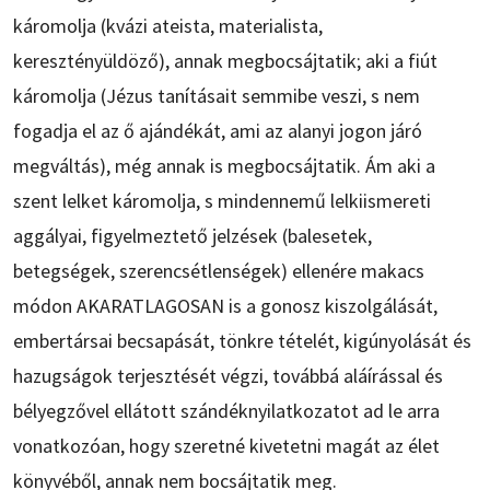
káromolja (kvázi ateista, materialista,
keresztényüldöző), annak megbocsájtatik; aki a fiút
káromolja (Jézus tanításait semmibe veszi, s nem
fogadja el az ő ajándékát, ami az alanyi jogon járó
megváltás), még annak is megbocsájtatik. Ám aki a
szent lelket káromolja, s mindennemű lelkiismereti
aggályai, figyelmeztető jelzések (balesetek,
betegségek, szerencsétlenségek) ellenére makacs
módon AKARATLAGOSAN is a gonosz kiszolgálását,
embertársai becsapását, tönkre tételét, kigúnyolását és
hazugságok terjesztését végzi, továbbá aláírással és
bélyegzővel ellátott szándéknyilatkozatot ad le arra
vonatkozóan, hogy szeretné kivetetni magát az élet
könyvéből, annak nem bocsájtatik meg.