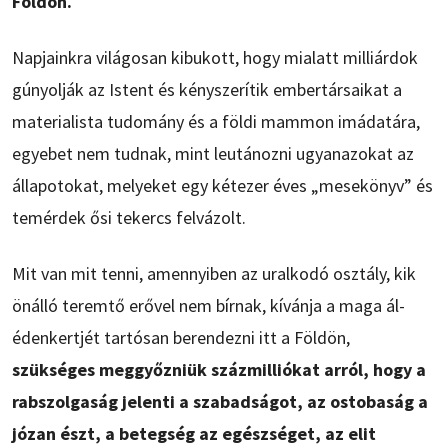
Földön.
Napjainkra világosan kibukott, hogy mialatt milliárdok
gúnyolják az Istent és kényszerítik embertársaikat a
materialista tudomány és a földi mammon imádatára,
egyebet nem tudnak, mint leutánozni ugyanazokat az
állapotokat, melyeket egy kétezer éves „mesekönyv” és
temérdek ősi tekercs felvázolt.
Mit van mit tenni, amennyiben az uralkodó osztály, kik
önálló teremtő erővel nem bírnak, kívánja a maga ál-
édenkertjét tartósan berendezni itt a Földön,
szükséges meggyőzniük százmilliókat arról, hogy a
rabszolgaság jelenti a szabadságot, az ostobaság a
józan észt, a betegség az egészséget, az elit