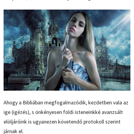
Ahogy a Bibliában megfogalmazódik, kezdetben vala az
ige (igézés), s önkényesen földi isteneinkké avanzsált
elöljáróink is ugyanezen követendő protokoll szerint
járnak el.