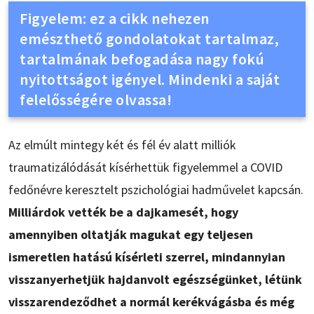
Figyelem: ez a cikk nehezen
emészthető gondolatokat tartalmaz,
tartalmának befogadása nagy fokú
nyitottságot igényel. Mindenki a saját
felelősségére olvassa!
Az elmúlt mintegy két és fél év alatt milliók
traumatizálódását kísérhettük figyelemmel a COVID
fedőnévre keresztelt pszichológiai hadművelet kapcsán.
Milliárdok vették be a dajkamesét, hogy
amennyiben oltatják magukat egy teljesen
ismeretlen hatású kísérleti szerrel, mindannyian
visszanyerhetjük hajdanvolt egészségünket, létünk
visszarendeződhet a normál kerékvágásba és még