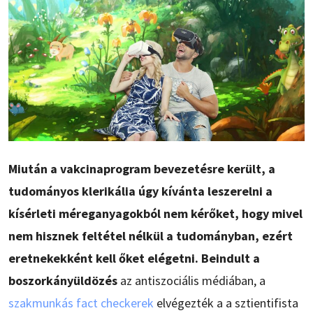
Miután a vakcinaprogram bevezetésre került, a
tudományos klerikália úgy kívánta leszerelni a
kísérleti méreganyagokból nem kérőket, hogy mivel
nem hisznek feltétel nélkül a tudományban, ezért
eretnekekként kell őket elégetni. Beindult a
boszorkányüldözés
az antiszociális médiában, a
szakmunkás fact checkerek
elvégezték a a sztientifista