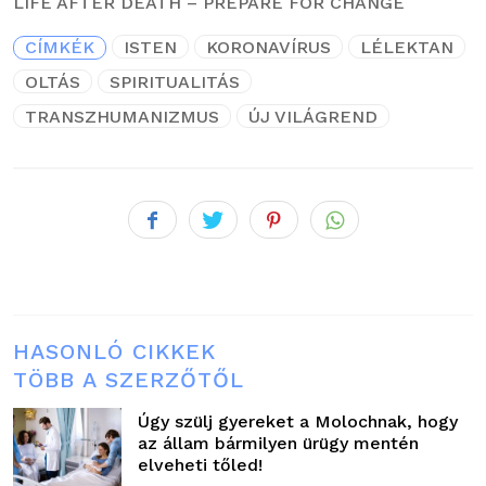
LIFE AFTER DEATH – PREPARE FOR CHANGE
CÍMKÉK
ISTEN
KORONAVÍRUS
LÉLEKTAN
OLTÁS
SPIRITUALITÁS
TRANSZHUMANIZMUS
ÚJ VILÁGREND
HASONLÓ CIKKEK
TÖBB A SZERZŐTŐL
Úgy szülj gyereket a Molochnak, hogy
az állam bármilyen ürügy mentén
elveheti tőled!