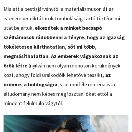
Mialatt a pestisjárványtól a materializmuson át az
istenember diktátorok tombolásáig tartó történelmi
utat bejártuk,
elkezdtek a minket becsapó
szélhámosok rádöbbenni a tényre, hogy az igazság
tökéletesen kiirthatatlan, sőt mi több,
megmásíthatatlan. Az emberek vágyakoznak az
örök létre
(nyilván nem olyan monoton körülmények
közt, ahogy földi uralkodóik lehetővé teszik)
, az
örömre, a boldogságra
, s semmiféle materialista
áltudomány nem képes megfosztani őket ettől a
mindent felülmúló vágytól.