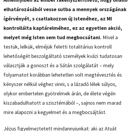
elhatározásából vesse sutba a mennyek országának
ígérvényét, s csatlakozzon új istenéhez, az MI
kontrollálta kaptárelméhez, ez az egyetlen akció,
melyet még Isten sem tud megbocsátani.
Mivel a
testük, lelkük, elméjük feletti totalitárius kontroll
lehetőségét beszolgáltató személyek kvázi tudatosan
választják a gonoszt és a Sátán szolgálatát – mely
folyamatot korábban lehetetlen volt megtévesztés és
kényszer nélkül véghez vinni, s a lázadó lélek súlyos,
olykor embertelen gyötrelmek árán, de élete végén
kiszabadulhatott a szisztémából –, sajnos nem marad
mire alapozni a kegyelmet és a megbocsájtást.
Jézus figyelmeztetett mindannyiunkat: aki az Atyát