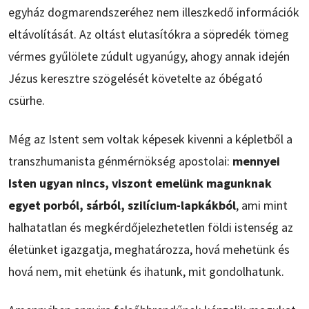
egyház dogmarendszeréhez nem illeszkedő információk
eltávolítását. Az oltást elutasítókra a söpredék tömeg
vérmes gyűlölete zúdult ugyanúgy, ahogy annak idején
Jézus keresztre szögelését követelte az óbégató
csürhe.
Még az Istent sem voltak képesek kivenni a képletből a
transzhumanista génmérnökség apostolai:
mennyei
Isten ugyan nincs, viszont emelünk magunknak
egyet porból, sárból, szilícium-lapkákból
, ami mint
halhatatlan és megkérdőjelezhetetlen földi istenség az
életünket igazgatja, meghatározza, hová mehetünk és
hová nem, mit ehetünk és ihatunk, mit gondolhatunk.