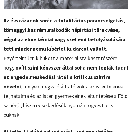
Az évszázadok során a totalitárius parancsolgatás,
tömeggyilkos rémuralkodók népirtási törekvése,
végül az elme kémiai vagy szellemi befolyásolására
tett mindennemű kísérlet kudarcot vallott.
Egyértelműen kibukott a materialista kaszt részére,
hogy
nyílt színi kényszer által soha nem fogják tudni
az engedelmeskedési rátát a kritikus szintre
növelni
, melyen megvalósítható volna az istentelenek
teljhatalma és az Isten gyermekeinek eltüntetése a Föld
színéről, hiszen viselkedésük nyomán rögvest le is
buknak.
Ki kellett találni valami mást, ami egyidejűleg