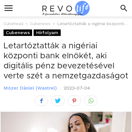
Cubehead
Cubenews
Letartóztatták a nigériai központi bank elnökét, aki digitális pénz bevezetésével verte szét...
Cubenews
Hírfolyam
Letartóztatták a nigériai
központi bank elnökét, aki
digitális pénz bevezetésével
verte szét a nemzetgazdaságot
Mózer Dániel (Wastrel)
2023-07-04