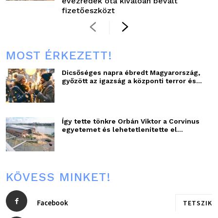
évezredek óta kiválóan bevált
fizetőeszközt
MOST ÉRKEZETT!
Dicsőséges napra ébredt Magyarország,
győzött az igazság a központi terror és...
Így tette tönkre Orbán Viktor a Corvinus
egyetemet és lehetetlenítette el...
KÖVESS MINKET!
Facebook
TETSZIK