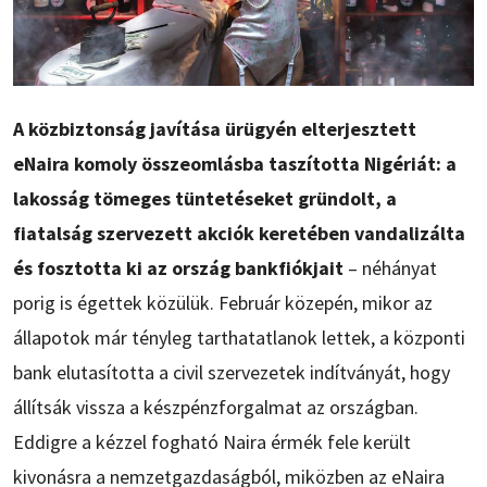
A közbiztonság javítása ürügyén elterjesztett
eNaira komoly összeomlásba taszította Nigériát: a
lakosság tömeges tüntetéseket gründolt, a
fiatalság szervezett akciók keretében vandalizálta
és fosztotta ki az ország bankfiókjait
– néhányat
porig is égettek közülük. Február közepén, mikor az
állapotok már tényleg tarthatatlanok lettek, a központi
bank elutasította a civil szervezetek indítványát, hogy
állítsák vissza a készpénzforgalmat az országban.
Eddigre a kézzel fogható Naira érmék fele került
kivonásra a nemzetgazdaságból, miközben az eNaira