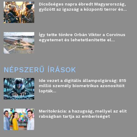
Dicsőséges napra ébredt Magyarország,
győzött az igazság a központi terror és...
Így tette tönkre Orbán Viktor a Corvinus
egyetemet és lehetetlenítette el...
NÉPSZERŰ ÍRÁSOK
Ide vezet a digitális állampolgárság: 815
millió személy biometrikus azonosítóit
lopták...
Meritokrácia: a hazugság, mellyel az elit
rabságban tartja az emberiséget