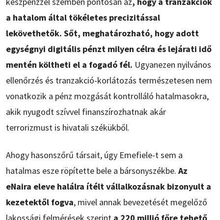
készpénzzel szemben pontosan az
, hogy a tranzakciók
a hatalom által tökéletes precizitással
lekövethetők. Sőt, meghatározható, hogy adott
egységnyi digitális pénzt milyen célra és lejárati idő
mentén költheti el a fogadó fél.
Ugyanezen nyilvános
ellenőrzés és tranzakció-korlátozás természetesen nem
vonatkozik a pénz mozgását kontrolláló hatalmasokra,
akik nyugodt szívvel finanszírozhatnak akár
terrorizmust is hivatali székükből.
Ahogy hasonszőrű társait, úgy Emefiele-t sem a
hatalmas esze röpítette bele a bársonyszékbe.
Az
eNaira eleve halálra ítélt vállalkozásnak bizonyult a
kezetektől fogva
, mivel annak bevezetését megelőző
lakossági felmérések szerint
a 220 millió főre tehető