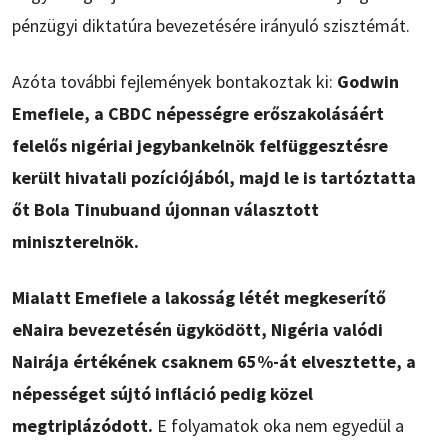
pénzügyi diktatúra bevezetésére irányuló szisztémát.
Azóta további fejlemények bontakoztak ki:
Godwin
Emefiele, a CBDC népességre erőszakolásáért
felelős nigériai jegybankelnök felfüggesztésre
került hivatali pozíciójából, majd le is tartóztatta
őt Bola Tinubuand újonnan választott
miniszterelnök.
Mialatt Emefiele a lakosság létét megkeserítő
eNaira bevezetésén ügyködött, Nigéria valódi
Nairája értékének csaknem 65%-át elvesztette, a
népességet sújtó infláció pedig közel
megtriplázódott.
E folyamatok oka nem egyedül a