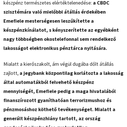
készpénz természetes elértéktelenedése:
a CBDC
szisztémára való mielőbbi átállás érdekében
Emefiele mesterségesen leszűkítette a
készpénzkínálatot, s kényszerítette az egyébként
nagy többségben okostelefonnal sem rendelkező
lakosságot elektronikus pénztárca nyitására.
Mialatt a kierőszakolt, ám végül dugába dőlt átállás
zajlott,
a jegybank központilag korlátozta a lakosság
által automatákból felvehető készpénz
mennyiségét, Emefiele pedig a maga hivatalából
finanszírozott gyaníthatóan terrorizmushoz és
pénzmosáshoz köthető tevékenységet. Mialatt a
generált készpénzhiány tartott, az ország