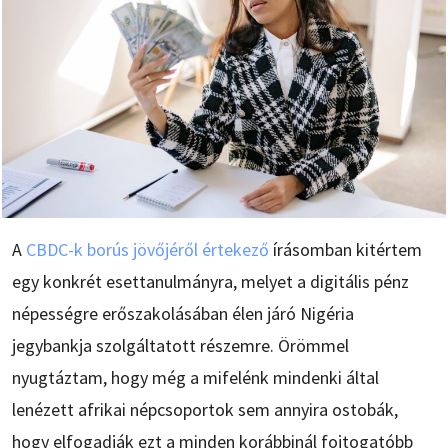
A
CBDC-k borús jövőjéről értekező
írásomban kitértem
egy konkrét esettanulmányra, melyet a digitális pénz
népességre erőszakolásában élen járó Nigéria
jegybankja szolgáltatott részemre. Örömmel
nyugtáztam, hogy még a mifelénk mindenki által
lenézett afrikai népcsoportok sem annyira ostobák,
hogy elfogadják ezt a minden korábbinál fojtogatóbb