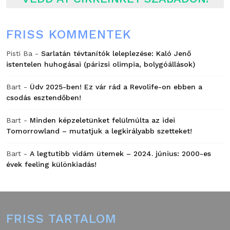
FRISS KOMMENTEK
Pisti Ba
-
Sarlatán tévtanítók leleplezése: Kaló Jenő
istentelen huhogásai (párizsi olimpia, bolygóállások)
Bart
-
Üdv 2025-ben! Ez vár rád a Revolife-on ebben a
csodás esztendőben!
Bart
-
Minden képzeletünket felülmúlta az idei
Tomorrowland – mutatjuk a legkirályabb szetteket!
Bart
-
A legtutibb vidám ütemek – 2024. június: 2000-es
évek feeling különkiadás!
FRISS TARTALOM