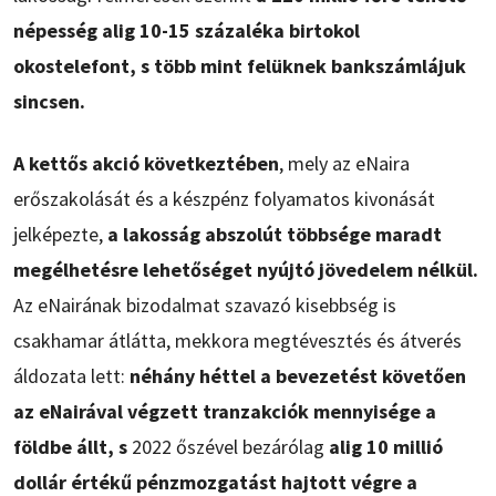
népesség alig 10-15 százaléka birtokol
okostelefont, s több mint felüknek bankszámlájuk
sincsen.
A kettős akció következtében
, mely az eNaira
erőszakolását és a készpénz folyamatos kivonását
jelképezte,
a lakosság abszolút többsége maradt
megélhetésre lehetőséget nyújtó jövedelem nélkül.
Az eNairának bizodalmat szavazó kisebbség is
csakhamar átlátta, mekkora megtévesztés és átverés
áldozata lett:
néhány héttel a bevezetést követően
az eNairával végzett tranzakciók mennyisége a
földbe állt, s
2022 őszével bezárólag
alig 10 millió
dollár értékű pénzmozgatást hajtott végre a