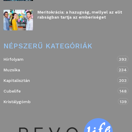
Meritokrácia: a hazugság, mellyel az elit
rabságban tartja az emberiséget
NÉPSZERŰ KATEGÓRIÁK
Hírfolyam
393
Muzsika
234
Kapitalisztán
203
Cubelife
148
Kristálygömb
139