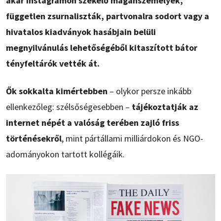
akár Instagramon székelő magánszemélyek,
független zsurnaliszták, partvonalra sodort vagy a
hivatalos kiadványok hasábjain belüli
megnyilvánulás lehetőségéből kitaszított bátor
tényfeltárók vették át.
Ők sokkalta kimértebben
– olykor persze inkább
ellenkezőleg: szélsőségesebben –
tájékoztatják az
internet népét a valóság terében zajló friss
történésekről
, mint pártállami milliárdokon és NGO-
adományokon tartott kollégáik.