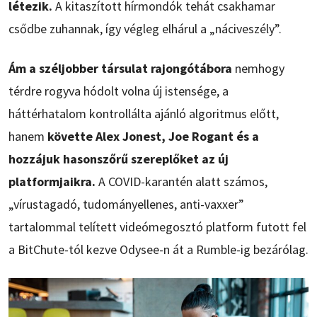
létezik.
A kitaszított hírmondók tehát csakhamar
csődbe zuhannak, így végleg elhárul a „náciveszély”.
Ám a széljobber társulat rajongótábora
nemhogy
térdre rogyva hódolt volna új istensége, a
háttérhatalom kontrollálta ajánló algoritmus előtt,
hanem
követte Alex Jonest, Joe Rogant és a
hozzájuk hasonszőrű szereplőket az új
platformjaikra.
A COVID-karantén alatt számos,
„vírustagadó, tudományellenes, anti-vaxxer”
tartalommal telített videómegosztó platform futott fel
a BitChute-tól kezve Odysee-n át a Rumble-ig bezárólag.