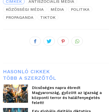
CÍMKÉK
ANTISZOCIÁLIS MÉDIA
KÖZÖSSÉGI MÉDIA
MÉDIA
POLITIKA
PROPAGANDA
TIKTOK
HASONLÓ CIKKEK
TÖBB A SZERZŐTŐL
Dicsőséges napra ébredt
Magyarország, győzött az igazság a
központi terror és halálfenyegetés
felett!
Egy globális digitális diktatúra