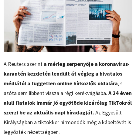
A Reuters szerint
a mérleg serpenyője a koronavírus-
karantén kezdetén lendült át végleg a hivatalos
médiától a független online hírközlők oldalára
, s
azóta sem libbent vissza a régi kerékvágásba.
A 24 éven
aluli fiatalok immár jó egyötöde kizárólag TikTokról
szerzi be az aktuális napi híradagját.
Az Egyesült
Királyságban a tiktokker hírmondók még a kábeltévét is
legyőzték nézettségben.