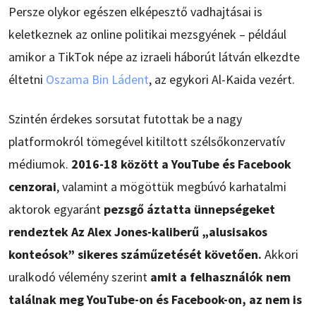
Persze olykor egészen elképesztő vadhajtásai is
keletkeznek az online politikai mezsgyének – például
amikor a TikTok népe az izraeli háborút látván elkezdte
éltetni
Oszama Bin Ládent
, az egykori Al-Kaida vezért.
Szintén érdekes sorsutat futottak be a nagy
platformokról tömegével kitiltott szélsőkonzervatív
médiumok.
2016-18 között a YouTube és Facebook
cenzorai
, valamint a mögöttük megbúvó karhatalmi
aktorok egyaránt
pezsgő áztatta ünnepségeket
rendeztek Az Alex Jones-kaliberű „alusisakos
konteósok” sikeres száműzetését követően.
Akkori
uralkodó vélemény szerint
amit a felhasználók nem
találnak meg YouTube-on és Facebook-on, az nem is