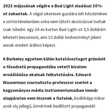
2023 májusának végére a Bud Light eladásai 30%-
ot zuhantak.
A végül sikeresen gazdára lelt készleteken
a sörtörténelemben soha nem látott akciózással tudtak
csak túladni: egy 24-es karton Bud Light-ot 3,5 dollárért
lehetett beszerezni, ami 15 dollár kedvezményt jelent
annak eredeti árához képest.
A Berkeley egyetem külön kutatóosztagot gründolt
a fősodratú propagandába vetett bizalom
erodálódása okainak felkutatására. Edward
Wasserman zsurnaliszta-professzor szerint a
hagyományos média instrumentumaiban immár
alapjáraton nem hisznek a fiatalok
, kiváltképp mikor
azok oly jellegű, kimértnek beállított propagandát