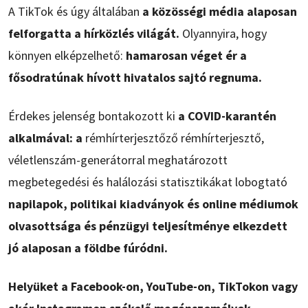
A TikTok és úgy általában
a közösségi média alaposan
felforgatta a hírközlés világát.
Olyannyira, hogy
könnyen elképzelhető:
hamarosan véget ér a
fősodratúnak hívott hivatalos sajtó regnuma.
Érdekes jelenség bontakozott ki
a COVID-karantén
alkalmával: a
rémhírterjesztőző rémhírterjesztő,
véletlenszám-generátorral meghatározott
megbetegedési és halálozási statisztikákat lobogtató
napilapok, politikai kiadványok és online médiumok
olvasottsága és pénzügyi teljesítménye elkezdett
jó alaposan a földbe fúródni.
Helyüket a Facebook-on, YouTube-on, TikTokon vagy