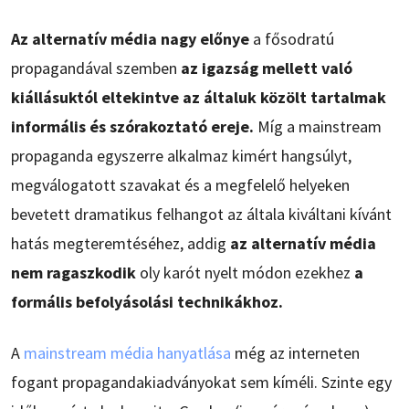
Az alternatív média nagy előnye
a fősodratú
propagandával szemben
az igazság mellett való
kiállásuktól eltekintve az általuk közölt tartalmak
informális és szórakoztató ereje.
Míg a mainstream
propaganda egyszerre alkalmaz kimért hangsúlyt,
megválogatott szavakat és a megfelelő helyeken
bevetett dramatikus felhangot az általa kiváltani kívánt
hatás megteremtéséhez, addig
az alternatív média
nem ragaszkodik
oly karót nyelt módon ezekhez
a
formális befolyásolási technikákhoz.
A
mainstream média hanyatlása
még az interneten
fogant propagandakiadványokat sem kíméli. Szinte egy