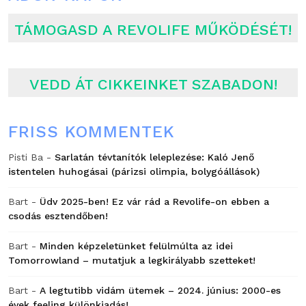
TÁMOGASD A REVOLIFE MŰKÖDÉSÉT!
VEDD ÁT CIKKEINKET SZABADON!
FRISS KOMMENTEK
Pisti Ba
-
Sarlatán tévtanítók leleplezése: Kaló Jenő
istentelen huhogásai (párizsi olimpia, bolygóállások)
Bart
-
Üdv 2025-ben! Ez vár rád a Revolife-on ebben a
csodás esztendőben!
Bart
-
Minden képzeletünket felülmúlta az idei
Tomorrowland – mutatjuk a legkirályabb szetteket!
Bart
-
A legtutibb vidám ütemek – 2024. június: 2000-es
évek feeling különkiadás!