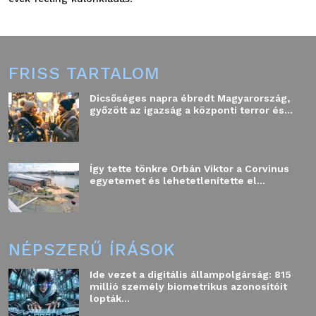
FRISS TARTALOM
Dicsőséges napra ébredt Magyarország,
győzött az igazság a központi terror és...
Így tette tönkre Orbán Viktor a Corvinus
egyetemet és lehetetlenítette el...
NÉPSZERŰ ÍRÁSOK
Ide vezet a digitális állampolgárság: 815
millió személy biometrikus azonosítóit
lopták...