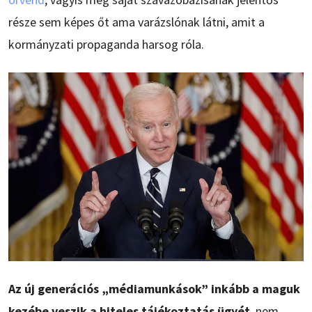
része sem képes őt ama varázslónak látni, amit a
kormányzati propaganda harsog róla.
Az új generációs „médiamunkások” inkább a maguk
kezébe veszik a hiteles tájékoztatás ügyét
, nem