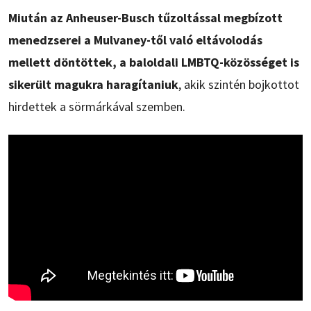
Miután az Anheuser-Busch tűzoltással megbízott
menedzserei a Mulvaney-től való eltávolodás
mellett döntöttek, a baloldali LMBTQ-közösséget is
sikerült magukra haragítaniuk
, akik szintén bojkottot
hirdettek a sörmárkával szemben.