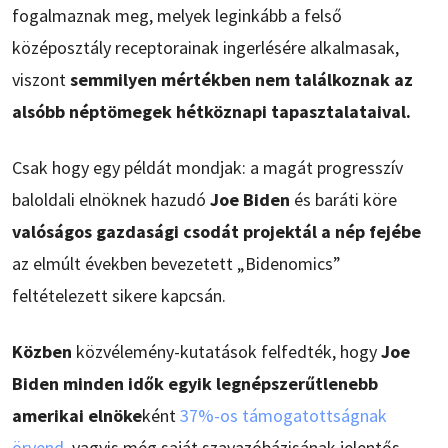
fogalmaznak meg, melyek leginkább a felső
középosztály receptorainak ingerlésére alkalmasak,
viszont
semmilyen mértékben nem találkoznak az
alsóbb néptömegek hétköznapi tapasztalataival.
Csak hogy egy példát mondjak: a magát progresszív
baloldali elnöknek hazudó
Joe Biden
és baráti köre
valóságos gazdasági csodát projektál a nép fejébe
az elmúlt években bevezetett „Bidenomics”
feltételezett sikere kapcsán.
Közben
közvélemény-kutatások felfedték, hogy
Joe
Biden minden idők egyik legnépszerűtlenebb
amerikai elnöke
ként
37%-os támogatottságnak
örvend
, vagyis még saját szavazóbázisának jelentős