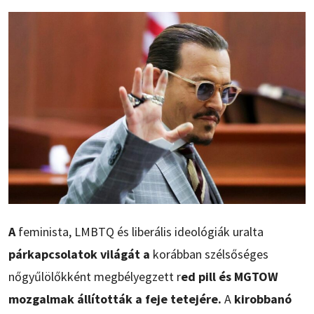
A
feminista, LMBTQ és liberális ideológiák uralta
párkapcsolatok világát a
korábban szélsőséges
nőgyűlölőkként megbélyegzett r
ed pill és MGTOW
mozgalmak állították a feje tetejére.
A
kirobbanó