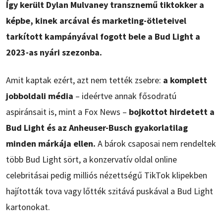
Így került Dylan Mulvaney transznemű tiktokker a
képbe, kinek arcával és marketing-ötleteivel
tarkított kampányával fogott bele a Bud Light a
2023-as nyári szezonba.
Amit kaptak ezért, azt nem tették zsebre:
a komplett
jobboldali média
– ideértve annak fősodratú
aspiránsait is, mint a Fox News –
bojkottot hirdetett a
Bud Light és az Anheuser-Busch gyakorlatilag
minden márkája ellen.
A bárok csaposai nem rendeltek
több Bud Light sört, a konzervatív oldal online
celebritásai pedig milliós nézettségű TikTok klipekben
hajították tova vagy lőtték szitává puskával a Bud Light
kartonokat.