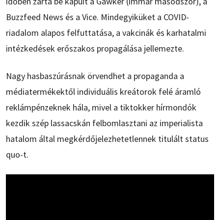
időben zárta be kapuit a Gawker (immár másodszor), a
Buzzfeed News és a Vice. Mindegyiküket a COVID-
riadalom alapos felfuttatása, a vakcinák és karhatalmi
intézkedések erőszakos propagálása jellemezte.
Nagy hasbaszúrásnak örvendhet a propaganda a
médiatermékektől individuális kreátorok felé áramló
reklámpénzeknek hála, mivel a tiktokker hírmondók
kezdik szép lassacskán felbomlasztani az imperialista
hatalom által megkérdőjelezhetetlennek titulált status
quo-t.