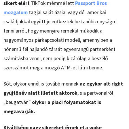
sikert elért
TikTok mémmé lett
Passport Bros
mozgalom
tagjai saját ázsiai vagy dél-amerikai
családjukkal együtt jelentkeztek be tanúbizonyságot
tenni arról, hogy mennyire remekül működik a
hagyományos párkapcsolati modell, amennyiben a
nőnemű fél hajlandó társát egyenrangú partnerként
számításba venni, nem pedig kizárólag a beszélő
szerszámot meg a mozgó ATM-et látni benne.
Sőt, olykor ennél is tovább mennek
az egykor alt-right
gyűjtőnév alatt illetett aktorok
, s a partvonalról
„beugatván”
olykor a piaci folyamatokat is
megzavarják.
Kiváltképp nagy sikereket érnek el a woke