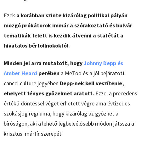
Ezek
a korábban szinte kizárólag politikai pályán
mozgó prókátorok immár a szórakoztató és bulvár
tematikák felett is kezdik átvenni a stafétát a
hivatalos bértollnokoktól.
Minden jel arra mutatott, hogy
Johnny Depp és
Amber Heard
perében
a MeToo és a jól bejáratott
cancel culture jegyében
Depp-nek kell veszítenie,
ehelyett fényes győzelmet aratott.
Ezzel a precedens
értékű döntéssel véget érhetett végre ama évtizedes
szokásjog regnuma, hogy kizárólag az győzhet a
bíróságon, aki a lehető legbeleélősebb módon játssza a
krisztusi mártír szerepét.