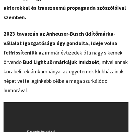
aktorokkal és transznemű propaganda szószólóival
szemben.
2023 tavaszán az Anheuser-Busch üdítőmárka-
vállalat igazgatósága úgy gondolta, ideje volna
felfrissíteniük a
z immár évtizedek óta nagy sikernek
örvendő
Bud Light sörmárkájuk imidzsét
, mivel annak
korabeli reklámkampányai az egyetemek klubházainak
népét vette leginkább célba a maga szurkálódó
humorával.