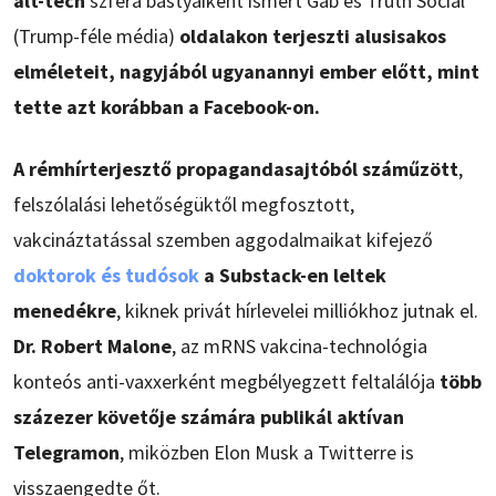
alt-tech
szféra bástyáiként ismert Gab és Truth Social
(Trump-féle média)
oldalakon terjeszti alusisakos
elméleteit, nagyjából ugyanannyi ember előtt, mint
tette azt korábban a Facebook-on.
A rémhírterjesztő propagandasajtóból száműzött
,
felszólalási lehetőségüktől megfosztott,
vakcináztatással szemben aggodalmaikat kifejező
doktorok és tudósok
a Substack-en leltek
menedékre
, kiknek privát hírlevelei milliókhoz jutnak el.
Dr. Robert Malone
, az mRNS vakcina-technológia
konteós anti-vaxxerként megbélyegzett feltalálója
több
százezer követője számára publikál aktívan
Telegramon
, miközben Elon Musk a Twitterre is
visszaengedte őt.