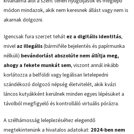
kívánalma alól a szent tehén nyugdíjasok és meglepő
módon mindazok, akik nem keresnek állást vagy nem is
akarnak dolgozni.
Igencsak fura szerzet tehát
ez a digitális identitás
,
mivel
az illegális
(bármiféle bejelentés és papírmunka
nélküli)
bevándorlást abszolúte nem állítja meg,
ahogy a fekete munkát sem
, viszont annál inkább
korlátozza a belföldi vagy legálisan letelepedni
szándékozó dolgozó népség életvitelét, akik kvázi
láncos kutyákként kerülnek minden egyes lépésüket a
távolból megfigyelő és kontrolláló virtuális pórázra.
A szélhámosság leleplezéséhez elegendő
megtekintenünk a hivatalos adatokat:
2024-ben nem