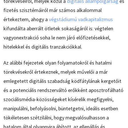
törekvéseiről, melyek közül a
digitális állampolgárság
és
fizetés szisztémáiról már számos alkalommal
értekeztem, ahogy a
végstádiumú vadkapitalizmus
kifundálta aberrált ötletek sokaságáról is: végtelen
vagyonextrakció soha le nem járó előfizetésekkel,
hitelekkel és digitális tranzakciókkal.
Az alábbi fejezetek olyan folyamatokról és hatalmi
törekvésekről értekeznek, melyek művelői a már
emlegetett digitális szabadság ködfátylának kergetőit
és a potenciális rendszerváltó erőkként aposztrofálható
szociálismédia-közösségeket kísérelik megfigyelni,
manipulálni, befolyásolni, büntetgetni, ideális esetben
tökéletesen szétzilálni, hogy megvalósulhasson a
hatalom által olyannyira áhított, az ellenállás és