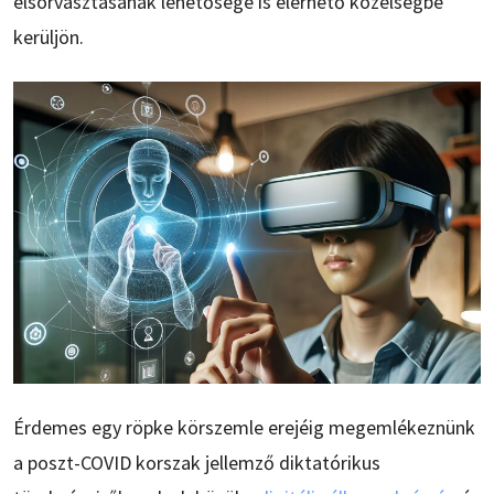
elsorvasztásának lehetősége is elérhető közelségbe
kerüljön.
Érdemes egy röpke körszemle erejéig megemlékeznünk
a poszt-COVID korszak jellemző diktatórikus