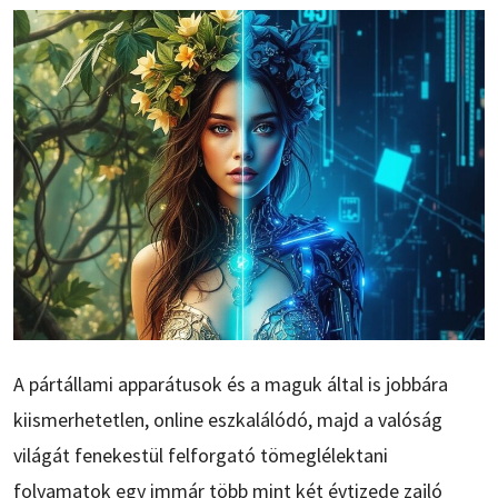
A pártállami apparátusok és a maguk által is jobbára
kiismerhetetlen, online eszkalálódó, majd a valóság
világát fenekestül felforgató tömeglélektani
folyamatok egy immár több mint két évtizede zajló