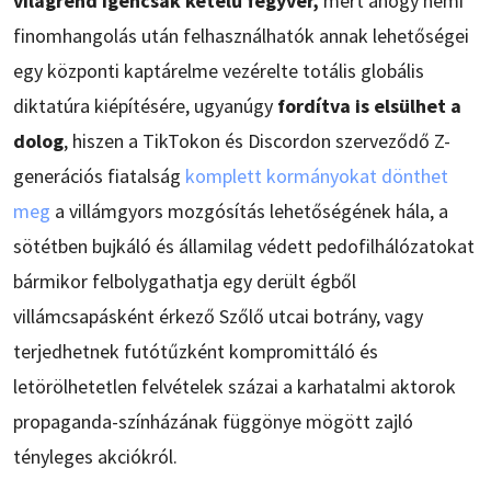
világrend igencsak kétélű fegyver,
mert ahogy némi
finomhangolás után felhasználhatók annak lehetőségei
egy központi kaptárelme vezérelte totális globális
diktatúra kiépítésére, ugyanúgy
fordítva is elsülhet a
dolog
, hiszen a TikTokon és Discordon szerveződő Z-
generációs fiatalság
komplett kormányokat dönthet
meg
a villámgyors mozgósítás lehetőségének hála, a
sötétben bujkáló és államilag védett pedofilhálózatokat
bármikor felbolygathatja egy derült égből
villámcsapásként érkező Szőlő utcai botrány, vagy
terjedhetnek futótűzként kompromittáló és
letörölhetetlen felvételek százai a karhatalmi aktorok
propaganda-színházának függönye mögött zajló
tényleges akciókról.