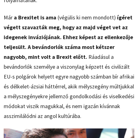
folyamatának.
Már
a Brexitet is ama
(végülis ki nem mondott)
ígéret
végett szavazták meg, hogy az majd véget vet az
idegenek inváziójának. Ehhez képest az ellenkezője
teljesült. A bevándorlók száma most kétszer
nagyobb, mint volt a Brexit előtt.
Ráadásul a
bevándorlók személye a viszonylag képzett és civilizált
EU-s polgárok helyett egyre nagyobb számban bír afrikai
és délkelet-ázsiai háttérrel, akik mélyszegény múltjukkal
a mélyszegényekre jellemző gondolkodási és viselkedési
módokat viszik magukkal, és nem igazán kívánnak
asszimilálódni az angol kultúrába.