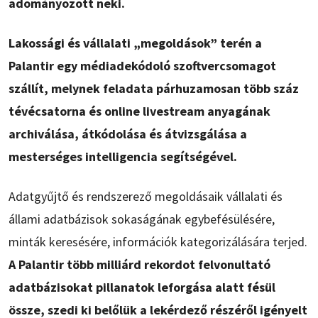
adományozott neki.
Lakossági és vállalati „megoldások” terén a
Palantir egy médiadekódoló szoftvercsomagot
szállít, melynek feladata párhuzamosan több száz
tévécsatorna és online livestream anyagának
archiválása, átkódolása és átvizsgálása a
mesterséges intelligencia segítségével.
Adatgyűjtő és rendszerező megoldásaik vállalati és
állami adatbázisok sokaságának egybefésülésére,
minták keresésére, információk kategorizálására terjed.
A Palantir több milliárd rekordot felvonultató
adatbázisokat pillanatok leforgása alatt fésül
össze, szedi ki belőlük a lekérdező részéről igényelt