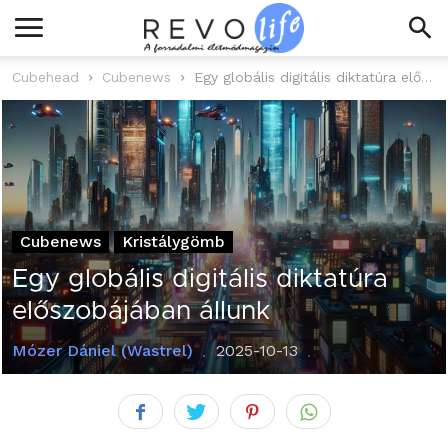
Cubehead
Cubenews
Egy globális digitális diktatúra előszobájában állunk
Cubenews
Kristálygömb
Egy globális digitális diktatúra
előszobájában állunk
Mózer Dániel (Wastrel)
2025-10-13