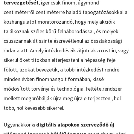
tervezgetését
, igencsak finom, úgymond
centiméterről centiméterre haladó tapogatózásokkal a
közhangulatot monitorozandó, hogy mely akcióik
találkoznak széles körű felháborodással, és melyek
csusszannak át szinte észrevétlenül az összlakossági
radar alatt. Amely intézkedéseik átjutnak a rostán, vagy
sikerül őket titokban elterjeszteni a népesség feje
fölött, azokat bevezetik, a többi intézkedést rendre
minden évben finomhangolt formában, kissé
módosított törvényi és technológiai feltételrendszer
mellett megpróbálják újra meg újra elterjeszteni, hol
több, hol kevesebb sikerrel.
Ugyanakkor
a digitális alapokon szerveződő új