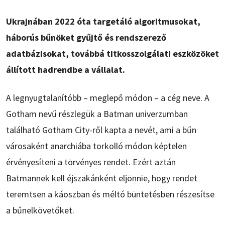
Ukrajnában 2022 óta targetáló algoritmusokat,
háborús bűnöket gyűjtő és rendszerező
adatbázisokat, továbbá titkosszolgálati eszközöket
állított hadrendbe a vállalat.
A legnyugtalanítóbb – meglepő módon – a cég neve. A
Gotham nevű részlegük a Batman univerzumban
található Gotham City-ről kapta a nevét, ami a bűn
városaként anarchiába torkolló módon képtelen
érvényesíteni a törvényes rendet. Ezért aztán
Batmannek kell éjszakánként eljönnie, hogy rendet
teremtsen a káoszban és méltó büntetésben részesítse
a bűnelkövetőket.