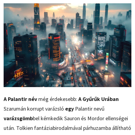
A Palantir név
még érdekesebb:
A Gyűrűk Urában
Szarumán korrupt varázsló
egy
Palantir nevű
varázsgömb
bel kémkedik Sauron és Mordor ellenségei
után. Tolkien fantáziabirodalmával párhuzamba állítható