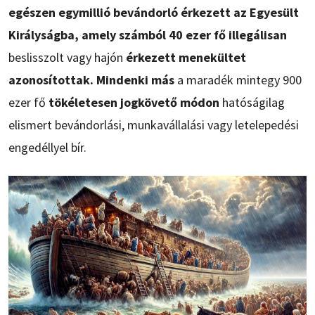
egészen egymillió bevándorló érkezett az Egyesült
Királyságba, amely számból 40 ezer fő illegálisan
beslisszolt vagy hajón
érkezett menekültet
azonosítottak. Mindenki más
a maradék mintegy 900
ezer fő
tökéletesen jogkövető módon
hatóságilag
elismert bevándorlási, munkavállalási vagy letelepedési
engedéllyel bír.