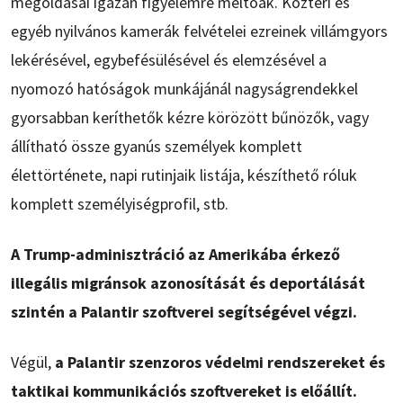
megoldásai igazán figyelemre méltóak. Köztéri és
egyéb nyilvános kamerák felvételei ezreinek villámgyors
lekérésével, egybefésülésével és elemzésével a
nyomozó hatóságok munkájánál nagyságrendekkel
gyorsabban keríthetők kézre körözött bűnözők, vagy
állítható össze gyanús személyek komplett
élettörténete, napi rutinjaik listája, készíthető róluk
komplett személyiségprofil, stb.
A Trump-adminisztráció az Amerikába érkező
illegális migránsok azonosítását és deportálását
szintén a Palantir szoftverei segítségével végzi.
Végül,
a Palantir szenzoros védelmi rendszereket és
taktikai kommunikációs szoftvereket is előállít.