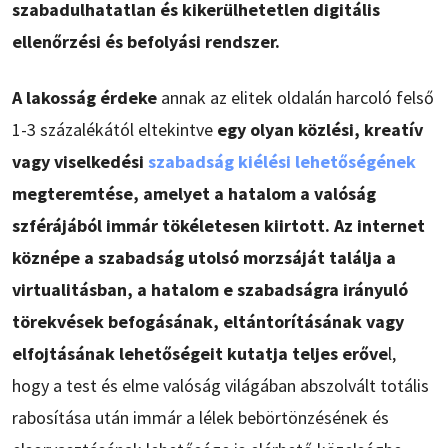
szabadulhatatlan és kikerülhetetlen digitális
ellenőrzési és befolyási rendszer.
A lakosság érdeke
annak az elitek oldalán harcoló felső
1-3 százalékától eltekintve
egy olyan közlési, kreatív
vagy viselkedési
szabadság kiélési lehetőségének
megteremtése, amelyet a hatalom a valóság
szférájából immár tökéletesen kiirtott. Az internet
köznépe a szabadság utolsó morzsáját találja a
virtualitásban, a hatalom e szabadságra irányuló
törekvések befogásának, eltántorításának vagy
elfojtásának lehetőségeit kutatja teljes erőve
l,
hogy a test és elme valóság világában abszolvált totális
rabosítása után immár a lélek bebörtönzésének és