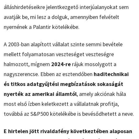
álláshirdetéseikre jelentkezgető interjúalanyokat sem
avatják be, mi lesz a dolguk, amennyiben felvételt
nyernének a Palantir kötelékébe.
A 2003-ban alapított vállalat szinte semmi bevétele
mellett folyamatosan veszteséget veszteségre
halmozott, mígnem
2024-re
rájuk mosolygott a
nagyszerencse. Ebben az esztendőben
haditechnikai
és titkos adatgyűjtési megbízatások sokaságát
nyerték az amerikai államtól
, amely akciónak hála
most első ízben keletkezett a vállalatnak profitja,
továbbá az S&P500 kötelékébe is bevésődhetett a neve.
E hirtelen jött rivaldafény következtében alaposan