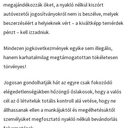
megajándékozzák őket, a nyakló nélkül kiszórt
autóvezetői jogosítványokról nem is beszélve, melyek
beszerzéséért a helyieknek vért – a kiváltképp temérdek
pénzt – kell izzadniuk.
Mindezen jogkövetkezmények egyike sem illegális,
hanem karhatalmilag megtámogatottan tökéletesen
törvényes!
Jogosan gondolhatják hát az egyre csak fokozódó
elégedetlenségükben hőzöngő őslakosok, hogy a valós
cél az ő létvitelük totális kontroll alá vetése, hogy ne
állhassanak ellen a munkájuktól és megélhetésüktől
személyüket megfosztató nyakló nélküli bevándorlás