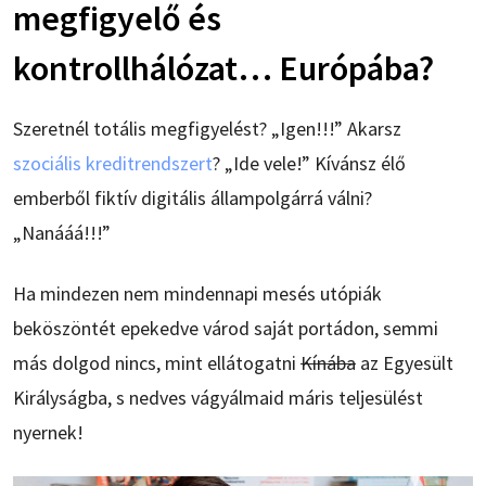
megfigyelő és
kontrollhálózat… Európába?
Szeretnél totális megfigyelést? „Igen!!!” Akarsz
szociális kreditrendszert
? „Ide vele!” Kívánsz élő
emberből fiktív digitális állampolgárrá válni?
„Nanááá!!!”
Ha mindezen nem mindennapi mesés utópiák
beköszöntét epekedve várod saját portádon, semmi
más dolgod nincs, mint ellátogatni
Kínába
az Egyesült
Királyságba, s nedves vágyálmaid máris teljesülést
nyernek!