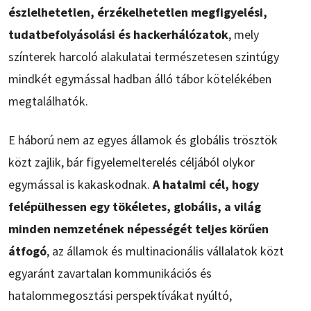
észlelhetetlen, érzékelhetetlen megfigyelési,
tudatbefolyásolási és hackerhálózatok
, mely
színterek harcoló alakulatai természetesen szintúgy
mindkét egymással hadban álló tábor kötelékében
megtalálhatók.
E háború nem az egyes államok és globális trösztök
közt zajlik, bár figyelemelterelés céljából olykor
egymással is kakaskodnak.
A hatalmi cél, hogy
felépülhessen egy tökéletes, globális, a világ
minden nemzetének népességét teljes körűen
átfogó
, az államok és multinacionális vállalatok közt
egyaránt zavartalan kommunikációs és
hatalommegosztási perspektívákat nyúltó,