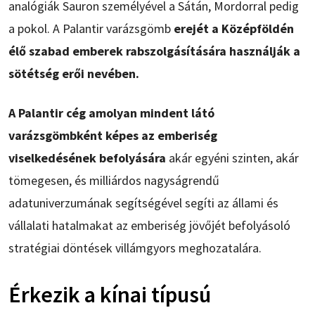
analógiák Sauron személyével a Sátán, Mordorral pedig
a pokol. A Palantir varázsgömb
erejét a Középföldén
élő szabad emberek rabszolgásítására használják a
sötétség erői nevében.
A Palantir cég amolyan mindent látó
varázsgömbként képes az emberiség
viselkedésének befolyására
akár egyéni szinten, akár
tömegesen, és milliárdos nagyságrendű
adatuniverzumának segítségével segíti az állami és
vállalati hatalmakat az emberiség jövőjét befolyásoló
stratégiai döntések villámgyors meghozatalára.
Érkezik a kínai típusú