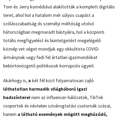
Tom és Jerry komédiává alakították a komplett digitális
teret, ahol hol a hatalom mér súlyos csapást a
szólásszabadság és személyi méltóság utolsó
hátországban megmaradt bástyáira, hol a központi
totális megfigyelést és büntetgetést megelégelő
köznép vet véget mondjuk egy okkultista COVID-
ármánynak vagy fedi fel ártatlan igazmondókat
bebörtönözgető politikusok korrupciós ügyeit.
Akárhogy is,
a
két fél közt folyamatosan zajló
láthatatlan harmadik világháború igazi
hadszínterei
nem az influencer-hálózatok, TikTok
csoportok és névtelen szivárogtatási csatornák százai,
hanem
a látható események mögött meghúzódó,