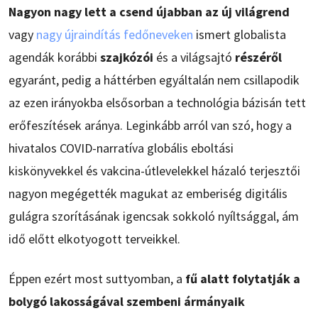
Nagyon nagy lett a csend újabban az új világrend
vagy
nagy újraindítás fedőneveken
ismert globalista
agendák korábbi
szajkózói
és a világsajtó
részéről
egyaránt, pedig a háttérben egyáltalán nem csillapodik
az ezen irányokba elsősorban a technológia bázisán tett
erőfeszítések aránya. Leginkább arról van szó, hogy a
hivatalos COVID-narratíva globális eboltási
kiskönyvekkel és vakcina-útlevelekkel házaló terjesztői
nagyon megégették magukat az emberiség digitális
gulágra szorításának igencsak sokkoló nyíltsággal, ám
idő előtt elkotyogott terveikkel.
Éppen ezért most suttyomban, a
fű alatt folytatják a
bolygó lakosságával szembeni ármányaik