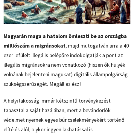
Magyarán maga a hatalom ömleszti be az országba
milliószám a migránsokat
, majd mutogatván arra a 40
ezer lefülelt illegális belépőre indokolgatják a pont az
illegális migránsokra nem vonatkozó (hiszen ők hülyék
volnának bejelenteni magukat) digitális állampolgárság
szükségszerűségét. Megáll az ész!
A helyi lakosság immár kétszintű törvénykezést
tapasztal a saját hazájában, mert a bevándorlók
védelmet nyernek egyes bűncselekményekért történő
elítélés alól, olykor ingyen lakhatással is