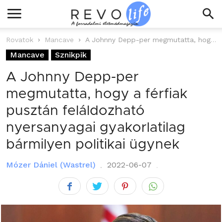
Rovatok
Mancave
A Johnny Depp-per megmutatta, hogy a férfiak pusztán feláldozható nyersanyagai gyakorlatilag bármilyen...
Mancave
Sznikpik
A Johnny Depp-per
megmutatta, hogy a férfiak
pusztán feláldozható
nyersanyagai gyakorlatilag
bármilyen politikai ügynek
Mózer Dániel (Wastrel)
2022-06-07