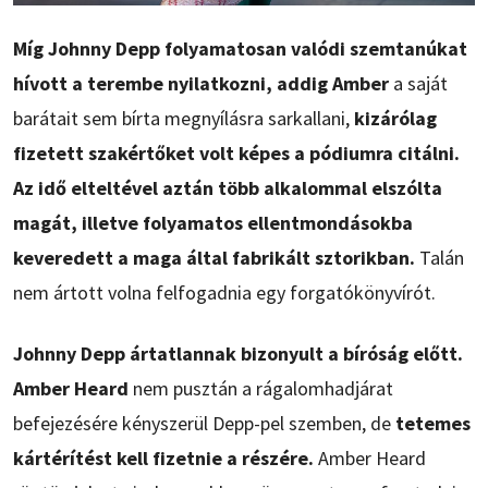
Míg Johnny Depp folyamatosan valódi szemtanúkat
hívott a terembe nyilatkozni, addig Amber
a saját
barátait sem bírta megnyílásra sarkallani,
kizárólag
fizetett szakértőket volt képes a pódiumra citálni.
Az idő elteltével aztán több alkalommal elszólta
magát, illetve folyamatos ellentmondásokba
keveredett a maga által fabrikált sztorikban.
Talán
nem ártott volna felfogadnia egy forgatókönyvírót.
Johnny Depp ártatlannak bizonyult a bíróság előtt.
Amber Heard
nem pusztán a rágalomhadjárat
befejezésére kényszerül Depp-pel szemben, de
tetemes
kártérítést kell fizetnie a részére.
Amber Heard