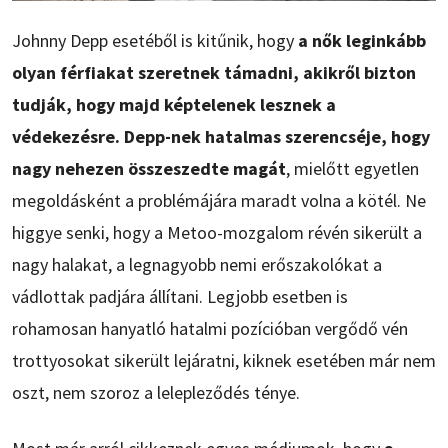
Johnny Depp esetéből is kitűnik, hogy
a nők leginkább
olyan férfiakat szeretnek támadni, akikről bizton
tudják, hogy majd képtelenek lesznek a
védekezésre. Depp-nek hatalmas szerencséje, hogy
nagy nehezen összeszedte magát
, mielőtt egyetlen
megoldásként a problémájára maradt volna a kötél. Ne
higgye senki, hogy a Metoo-mozgalom révén sikerült a
nagy halakat, a legnagyobb nemi erőszakolókat a
vádlottak padjára állítani. Legjobb esetben is
rohamosan hanyatló hatalmi pozícióban vergődő vén
trottyosokat sikerült lejáratni, kiknek esetében már nem
oszt, nem szoroz a lelepleződés ténye.