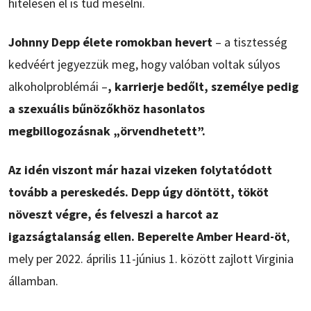
hitelesen el is tud mesélni.
Johnny Depp élete romokban hevert
– a tisztesség
kedvéért jegyezzük meg, hogy valóban voltak súlyos
alkoholproblémái –
, karrierje bedőlt, személye pedig
a szexuális bűnözőkhöz hasonlatos
megbillogozásnak „örvendhetett”.
Az idén viszont már hazai vizeken folytatódott
tovább a pereskedés. Depp úgy döntött, tököt
növeszt végre, és felveszi a harcot az
igazságtalanság ellen. Beperelte Amber Heard-öt
,
mely per 2022. április 11-június 1. között zajlott Virginia
államban.