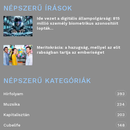
NÉPSZERŰ ÍRÁSOK
Ide vezet a digitális állampolgárság: 815
millió személy biometrikus azonosítóit
lopták...
Meritokrácia: a hazugság, mellyel az elit
rabságban tartja az emberiséget
NÉPSZERŰ KATEGÓRIÁK
Hírfolyam
393
Muzsika
234
Kapitalisztán
203
Cubelife
148