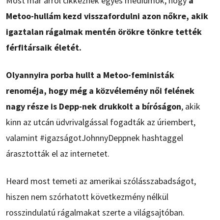
Most már arról cikkeznek egyes médiumok, hogy
a
Metoo-hullám kezd visszafordulni azon nőkre, akik
igaztalan rágalmak mentén örökre tönkre tették
férfitársaik életét.
Olyannyira porba hullt a Metoo-feministák
renoméja, hogy még a közvélemény női felének
nagy része is Depp-nek drukkolt a bíróságon
, akik
kinn az utcán üdvrivalgással fogadták az úriembert,
valamint #igazságotJohnnyDeppnek hashtaggel
árasztották el az internetet.
Heard most temeti az amerikai szólásszabadságot,
hiszen nem szórhatott következmény nélkül
rosszindulatú rágalmakat szerte a világsajtóban.