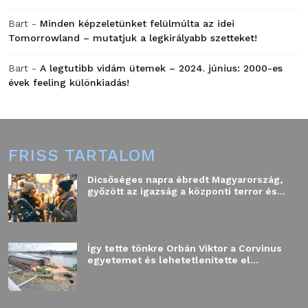
Bart
-
Minden képzeletünket felülmúlta az idei
Tomorrowland – mutatjuk a legkirályabb szetteket!
Bart
-
A legtutibb vidám ütemek – 2024. június: 2000-es
évek feeling különkiadás!
FRISS TARTALOM
Dicsőséges napra ébredt Magyarország,
győzött az igazság a központi terror és...
Így tette tönkre Orbán Viktor a Corvinus
egyetemet és lehetetlenítette el...