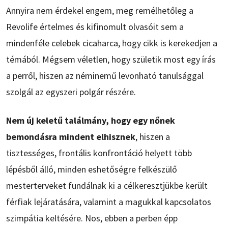
Annyira nem érdekel engem, meg remélhetőleg a
Revolife értelmes és kifinomult olvasóit sem a
mindenféle celebek cicaharca, hogy cikk is kerekedjen a
témából. Mégsem véletlen, hogy születik most egy írás
a perről, hiszen az néminemű levonható tanulsággal
szolgál az egyszeri polgár részére.
Nem új keletű találmány, hogy egy nőnek
bemondásra mindent elhisznek
, hiszen a
tisztességes, frontális konfrontáció helyett több
lépésből álló, minden eshetőségre felkészülő
mesterterveket fundálnak ki a célkeresztjükbe került
férfiak lejáratására, valamint a magukkal kapcsolatos
szimpátia keltésére. Nos, ebben a perben épp