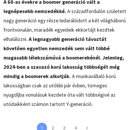
A 60-as évekre a boomer generáció vált a
legnépesebb nemzedékké.
A századfordulón született
nagy generáció egy része ledarálódott a két világháború
frontvonalán, maradék egyedeik ekkortájt kezdtek
elhalálozni.
A legnagyobb generáció távoztát
követően egyetlen nemzedék sem vált többé
magasabb lélekszámúvá a boomerekénél. Jelenleg,
2024-ben a szavazó korú lakosság többségét még
mindig a boomerek alkotják.
A munkavállaló korú
lakosságban csak az utóbbi pár évben, tömeges
nyugdíjba vonulásuk kezdete óta vált többségivé az
utódaikként számon tartott Y-generáció.
1
2
3
4