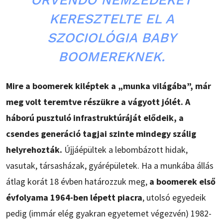
ÖRVENDŐ NEMZEDÉKET
KERESZTELTE EL A
SZOCIOLÓGIA BABY
BOOMEREKNEK.
Mire a boomerek kiléptek a „munka világába”, már
meg volt teremtve részükre a vágyott jólét. A
háború pusztuló infrastruktúráját elődeik, a
csendes generáció tagjai szinte mindegy szálig
helyrehozták.
Újjáépültek a lebombázott hidak,
vasutak, társasházak, gyárépületek. Ha a munkába állás
átlag korát 18 évben határozzuk meg,
a boomerek első
évfolyama 1964-ben lépett piacra
, utolsó egyedeik
pedig (immár elég gyakran egyetemet végezvén) 1982-