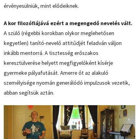
érvényesülniük, mint elődeiknek.
A kor filozófiájává ezért a megengedő nevelés vált.
A szülő (régebbi korokban olykor meglehetősen
kegyetlen) tanító-nevelő attitűdjét feladván váljon
inkább mentorrá. A tisztesség erőszakos
keresztülverése helyett megfigyelőként kísérje
gyermeke pályafutását. Amerre őt az alakuló
személyisége nyomán generálódó impulzusok vezetik,
abban segítsük aztán.