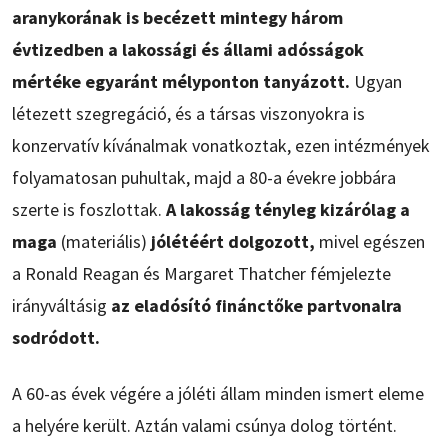
aranykorának is becézett mintegy három
évtizedben a lakossági és állami adósságok
mértéke egyaránt mélyponton tanyázott.
Ugyan
létezett szegregáció, és a társas viszonyokra is
konzervatív kívánalmak vonatkoztak, ezen intézmények
folyamatosan puhultak, majd a 80-a évekre jobbára
szerte is foszlottak.
A lakosság tényleg kizárólag a
maga
(materiális)
jólétéért dolgozott,
mivel egészen
a Ronald Reagan és Margaret Thatcher fémjelezte
irányváltásig
az eladósító finánctőke partvonalra
sodródott.
A 60-as évek végére a jóléti állam minden ismert eleme
a helyére került. Aztán valami csúnya dolog történt.