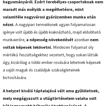
hagyományáról. Ezért terebélyes csoportoknak nem
maradt más esélyük a megélhetésre, mint
valamiféle nagyvárosi gyárüzemben munka után
nézni.
A nagyipari termelésnek ugyan folyamatosan
igénye volt újabb és újabb kiaknázható, majd eldobható
munkaerőre,
a népesség növekedését
azonban
nem
voltak képesek lekövetni.
Mindezen folyamat oly
mértékű feszültségekhez vezetett, hogy sokan látták
úgy, kizárólag a többi ember rovására lehetnek képesek
a saját maguk és családjuk szükségleteinek
biztosítására.
A helyzet kiváló táptalajává vált ama gyűlöletnek,
mely megágyazott a világtörténelem valaha volt
két legnagyobb háborúja kirobbanásának. A