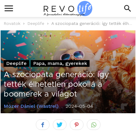
Rovatok
Deeplife
A szociopata generáció: így tették élhetetlen pokollá a boomerek a világot
Deeplife
Papa, mama, gyerekek
A szociopata generáció: így
tették élhetetlen pokollá a
boomerek a világot
Mózer Dániel (Wastrel)
2024-05-04