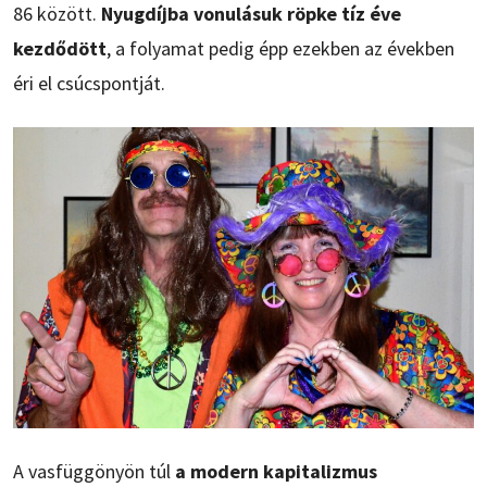
86 között.
Nyugdíjba vonulásuk röpke tíz éve
kezdődött
, a folyamat pedig épp ezekben az években
éri el csúcspontját.
A vasfüggönyön túl
a modern kapitalizmus