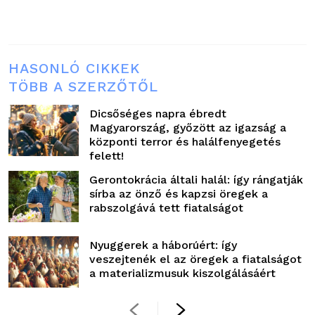
HASONLÓ CIKKEK
TÖBB A SZERZŐTŐL
Dicsőséges napra ébredt
Magyarország, győzött az igazság a
központi terror és halálfenyegetés
felett!
Gerontokrácia általi halál: így rángatják
sírba az önző és kapzsi öregek a
rabszolgává tett fiatalságot
Nyuggerek a háborúért: így
veszejtenék el az öregek a fiatalságot
a materializmusuk kiszolgálásáért