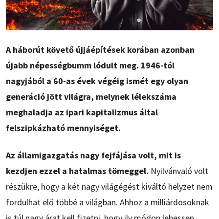
A háborút követő újjáépítések korában azonban
újabb népességbumm lódult meg. 1946-tól
nagyjából a 60-as évek végéig ismét egy olyan
generáció jött világra, melynek lélekszáma
meghaladja az ipari kapitalizmus által
felszipkázható mennyiséget.
Az államigazgatás nagy fejfájása volt, mit is
kezdjen ezzel a hatalmas tömeggel.
Nyilvánvaló volt
részükre, hogy a két nagy világégést kiváltó helyzet nem
fordulhat elő többé a világban. Ahhoz a milliárdosoknak
is túl nagy árat kell fizetni, hogy ily módon lehessen