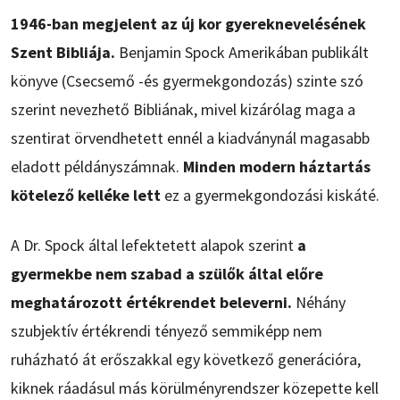
1946-ban megjelent az új kor gyereknevelésének
Szent Bibliája.
Benjamin Spock Amerikában publikált
könyve (Csecsemő -és gyermekgondozás) szinte szó
szerint nevezhető Bibliának, mivel kizárólag maga a
szentirat örvendhetett ennél a kiadványnál magasabb
eladott példányszámnak.
Minden modern háztartás
kötelező kelléke lett
ez a gyermekgondozási kiskáté.
A Dr. Spock által lefektetett alapok szerint
a
gyermekbe nem szabad a szülők által előre
meghatározott értékrendet beleverni.
Néhány
szubjektív értékrendi tényező semmiképp nem
ruházható át erőszakkal egy következő generációra,
kiknek ráadásul más körülményrendszer közepette kell