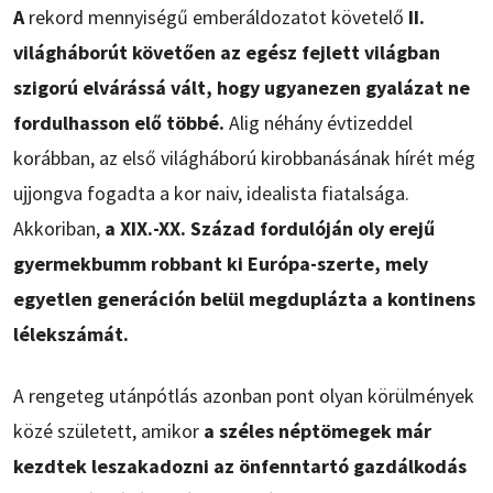
A
rekord mennyiségű emberáldozatot követelő
II.
világháborút követően az egész fejlett világban
szigorú elvárássá vált, hogy ugyanezen gyalázat ne
fordulhasson elő többé.
Alig néhány évtizeddel
korábban, az első világháború kirobbanásának hírét még
ujjongva fogadta a kor naiv, idealista fiatalsága.
Akkoriban,
a XIX.-XX. Század fordulóján oly erejű
gyermekbumm robbant ki Európa-szerte, mely
egyetlen generáción belül megduplázta a kontinens
lélekszámát.
A rengeteg utánpótlás azonban pont olyan körülmények
közé született, amikor
a széles néptömegek már
kezdtek leszakadozni az önfenntartó gazdálkodás