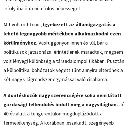
lefolyóba önteni a fölös népességet.
Mit volt mit tenni,
igyekezett az államigazgatás a
lehető legnagyobb mértékben alkalmazkodni ezen
körülményhez.
Vasfüggönyön innen és túl, bár a
politikusok játszóházai érintetlenek maradtak, mégsem
volt lényegi különbség a társadalompolitikában. Pusztán
a külpolitikai bohózatok végett tűnt annyira eltérőnek a
két nagy világrendszer egymással való cicaharca.
A döntéshozók nagy szerencséjére soha nem látott
gazdasági fellendülés indult meg a nagyvilágban.
Jó
40 év alatt a tengerentúlon megduplázódott a
termelékenység. A korábban leszakadt, szegényebb