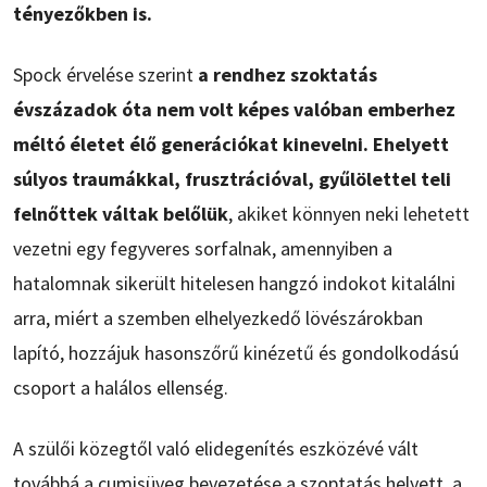
tényezőkben is.
Spock érvelése szerint
a rendhez szoktatás
évszázadok óta nem volt képes valóban emberhez
méltó életet élő generációkat kinevelni. Ehelyett
súlyos traumákkal, frusztrációval, gyűlölettel teli
felnőttek váltak belőlük
, akiket könnyen neki lehetett
vezetni egy fegyveres sorfalnak, amennyiben a
hatalomnak sikerült hitelesen hangzó indokot kitalálni
arra, miért a szemben elhelyezkedő lövészárokban
lapító, hozzájuk hasonszőrű kinézetű és gondolkodású
csoport a halálos ellenség.
A szülői közegtől való elidegenítés eszközévé vált
továbbá a cumisüveg bevezetése a szoptatás helyett, a