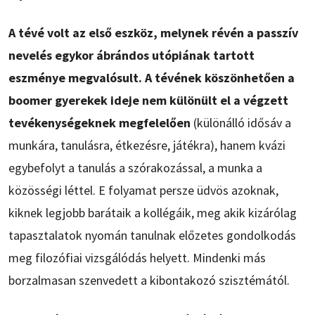
A tévé volt az első eszköz, melynek révén a passzív
nevelés egykor ábrándos utópiának tartott
eszménye megvalósult. A tévének köszönhetően a
boomer gyerekek ideje nem különült el a végzett
tevékenységeknek megfelelően
(különálló idősáv a
munkára, tanulásra, étkezésre, játékra), hanem kvázi
egybefolyt a tanulás a szórakozással, a munka a
közösségi léttel. E folyamat persze üdvös azoknak,
kiknek legjobb barátaik a kollégáik, meg akik kizárólag
tapasztalatok nyomán tanulnak előzetes gondolkodás
meg filozófiai vizsgálódás helyett. Mindenki más
borzalmasan szenvedett a kibontakozó szisztémától.