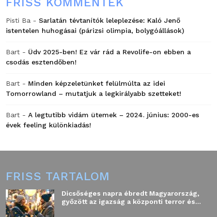
FRISS KOMMENTEK
Pisti Ba
-
Sarlatán tévtanítók leleplezése: Kaló Jenő
istentelen huhogásai (párizsi olimpia, bolygóállások)
Bart
-
Üdv 2025-ben! Ez vár rád a Revolife-on ebben a
csodás esztendőben!
Bart
-
Minden képzeletünket felülmúlta az idei
Tomorrowland – mutatjuk a legkirályabb szetteket!
Bart
-
A legtutibb vidám ütemek – 2024. június: 2000-es
évek feeling különkiadás!
FRISS TARTALOM
Dicsőséges napra ébredt Magyarország,
győzött az igazság a központi terror és...