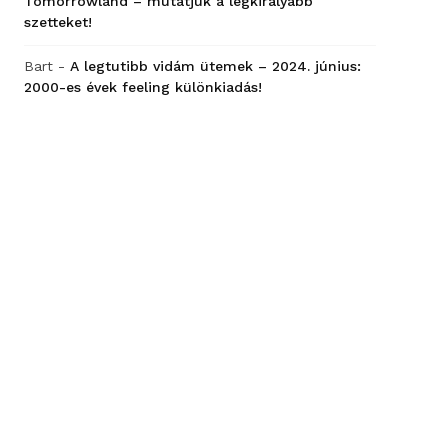
Tomorrowland – mutatjuk a legkirályabb
szetteket!
Bart
-
A legtutibb vidám ütemek – 2024. június:
2000-es évek feeling különkiadás!