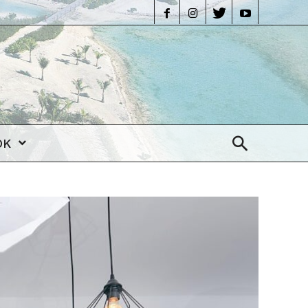
life
OK