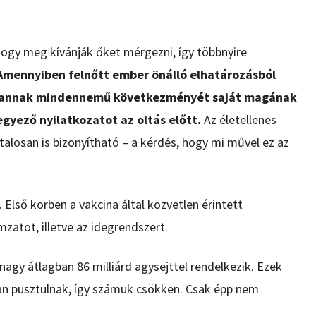
hogy meg kívánják őket mérgezni, így többnyire
mennyiben felnőtt ember önálló elhatározásból
tt, annak mindennemű következményét saját magának
leegyező nyilatkozatot az oltás előtt.
Az életellenes
alosan is bizonyítható – a kérdés, hogy mi művel ez az
. Első körben a vakcina által közvetlen érintett
mzatot, illetve az idegrendszert.
agy átlagban 86 milliárd agysejttel rendelkezik. Ezek
an pusztulnak, így számuk csökken. Csak épp nem