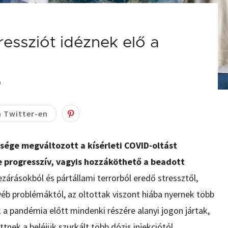
essziót idéznek elő a
0
 Twitter-en
sége megváltozott a kísérleti COVID-oltást
e progresszív, vagyis hozzáköthető a beadott
lezárásokból és pártállami terrorból eredő stressztől,
b problémáktól, az oltottak viszont hiába nyernek több
 a pandémia előtt mindenki részére alanyi jogon jártak,
k a beléjük szurkált több dózis injekciótól.