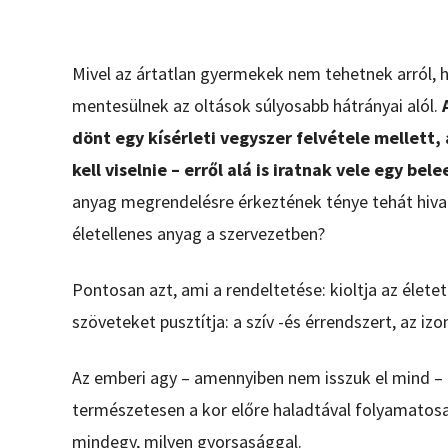
Mivel az ártatlan gyermekek nem tehetnek arról, 
mentesülnek az oltások súlyosabb hátrányai alól.
A
dönt egy kísérleti vegyszer felvétele melle
kell viselnie – erről alá is iratnak vele egy be
anyag megrendelésre érkeztének ténye tehát hivat
életellenes anyag a szervezetben?
Pontosan azt, ami a rendeltetése: kioltja az életet
szöveteket pusztítja: a szív -és érrendszert, az izo
Az emberi agy – amennyiben nem isszuk el mind – n
természetesen a kor előre haladtával folyamatos
mindegy, milyen gyorsasággal.