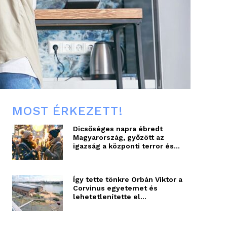
MOST ÉRKEZETT!
Dicsőséges napra ébredt
Magyarország, győzött az
igazság a központi terror és...
Így tette tönkre Orbán Viktor a
Corvinus egyetemet és
lehetetlenítette el...