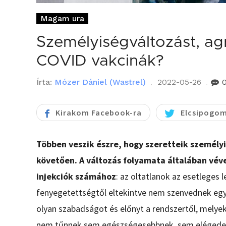
Magam ura
Személyiségváltozást, agr
COVID vakcinák?
Írta:
Mózer Dániel (Wastrel)
2022-05-26
Kirakom Facebook-ra
Elcsipogom
Többen veszik észre, hogy szeretteik személyi
követően. A változás folyamata általában vév
injekciók számához
: az oltatlanok az esetleges 
fenyegetettségtől eltekintve nem szenvednek egyé
olyan szabadságot és előnyt a rendszertől, melyek
nem tűnnek sem egészségesebbnek, sem elégedettne