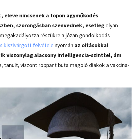
at, eleve nincsenek a topon agyműködés
sszben, szorongásban szenvednek, esetleg
olyan
ly megakadályozza részükre a józan gondolkodás
 kiszivárgott felvétele
nyomán
az oltásokkal
k viszonylag alacsony intelligencia-szinttel, ám
, tanult, viszont roppant buta magoló diákok a vakcina-