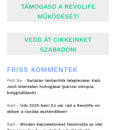
TÁMOGASD A REVOLIFE
MŰKÖDÉSÉT!
VEDD ÁT CIKKEINKET
SZABADON!
FRISS KOMMENTEK
Pisti Ba
-
Sarlatán tévtanítók leleplezése: Kaló
Jenő istentelen huhogásai (párizsi olimpia,
bolygóállások)
Bart
-
Üdv 2025-ben! Ez vár rád a Revolife-on
ebben a csodás esztendőben!
Bart
-
Minden képzeletünket felülmúlta az idei