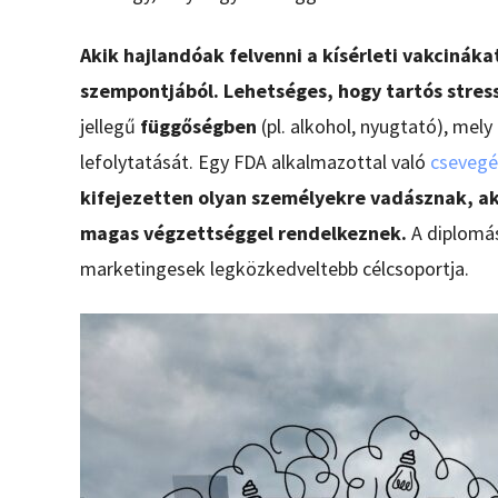
Akik hajlandóak felvenni a kísérleti vakcinák
szempontjából. Lehetséges, hogy tartós stre
jellegű
függőségben
(pl. alkohol, nyugtató), me
lefolytatását. Egy FDA alkalmazottal való
csevegés
kifejezetten olyan személyekre vadásznak, aki
magas végzettséggel rendelkeznek.
A diplomás
marketingesek legközkedveltebb célcsoportja.