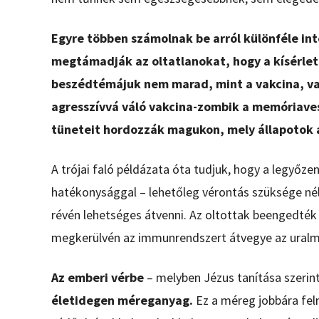
Egyre többen számolnak be arról különféle in
megtámadják az oltatlanokat, hogy a kísérlet
beszédtémájuk nem marad, mint a vakcina, va
agresszívvá váló vakcina-zombik a memóriaves
tüneteit hordozzák magukon, mely állapotok 
A trójai faló példázata óta tudjuk, hogy a legyőz
hatékonysággal – lehetőleg vérontás szüksége nél
révén lehetséges átvenni. Az oltottak beengedték 
megkerülvén az immunrendszert átvegye az uralma
Az emberi vérbe
– melyben Jézus tanítása szerint
életidegen méreganyag.
Ez a méreg jobbára fel