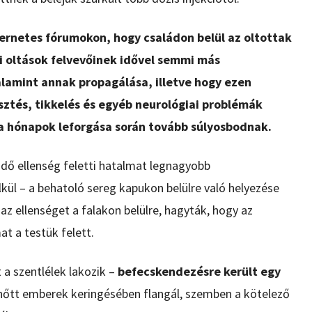
ternetes fórumokon, hogy családon belül az oltottak
i oltások felvevőinek idővel semmi más
lamint annak propagálása, illetve hogy ezen
ztés, tikkelés és egyéb neurológiai problémák
a hónapok leforgása során tovább súlyosbodnak.
endő ellenség feletti hatalmat legnagyobb
kül – a behatoló sereg kapukon belülre való helyezése
az ellenséget a falakon belülre, hagyták, hogy az
t a testük felett.
 a szentlélek lakozik –
befecskendezésre került egy
nőtt emberek keringésében flangál, szemben a kötelező