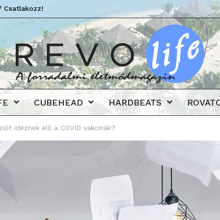
/ Csatlakozz!
Revo
FE
CUBEHEAD
HARDBEATS
ROVAT
ziót idéznek elő a COVID vakcinák?