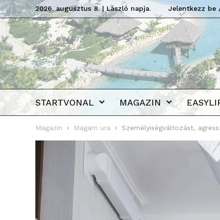
2026. augusztus 8. | László napja.
Jelentkezz be 
STARTVONAL
MAGAZIN
EASYLI
Magazin
Magam ura
Személyiségváltozást, agress