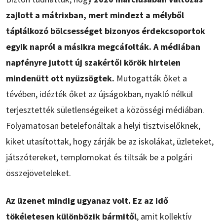
zajlott a mátrixban, mert mindezt a mélyből
táplálkozó bölcsességet bizonyos érdekcsoportok
egyik napról a másikra megcáfolták. A médiában
napfényre jutott új szakértői körök hirtelen
mindenütt ott nyüzsögtek.
Mutogatták őket a
tévében, idézték őket az újságokban, nyakló nélkül
terjesztették sületlenségeiket a közösségi médiában.
Folyamatosan betelefonáltak a helyi tisztviselőknek,
kiket utasítottak, hogy zárják be az iskolákat, üzleteket,
játszótereket, templomokat és tiltsák be a polgári
összejöveteleket.
Az üzenet mindig ugyanaz volt. Ez az idő
tökéletesen különbözik bármitől
, amit kollektív