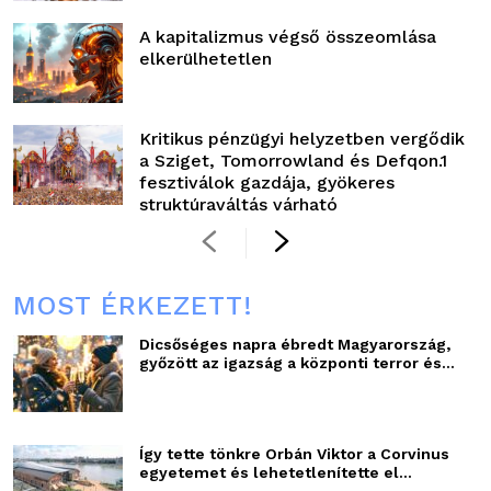
A kapitalizmus végső összeomlása
elkerülhetetlen
Kritikus pénzügyi helyzetben vergődik
a Sziget, Tomorrowland és Defqon.1
fesztiválok gazdája, gyökeres
struktúraváltás várható
MOST ÉRKEZETT!
Dicsőséges napra ébredt Magyarország,
győzött az igazság a központi terror és...
Így tette tönkre Orbán Viktor a Corvinus
egyetemet és lehetetlenítette el...