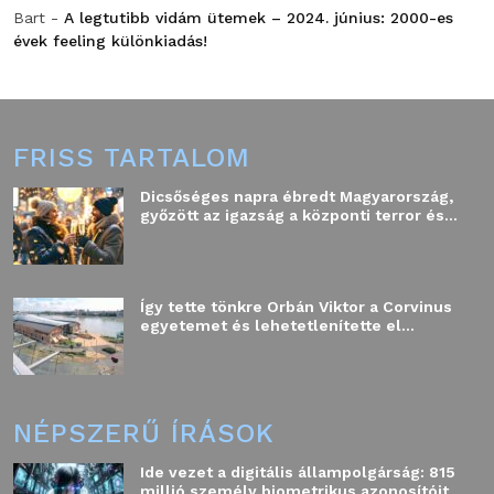
Bart
-
A legtutibb vidám ütemek – 2024. június: 2000-es
évek feeling különkiadás!
FRISS TARTALOM
Dicsőséges napra ébredt Magyarország,
győzött az igazság a központi terror és...
Így tette tönkre Orbán Viktor a Corvinus
egyetemet és lehetetlenítette el...
NÉPSZERŰ ÍRÁSOK
Ide vezet a digitális állampolgárság: 815
millió személy biometrikus azonosítóit