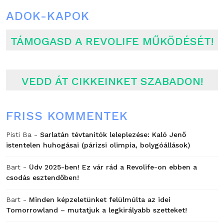
ADOK-KAPOK
TÁMOGASD A REVOLIFE MŰKÖDÉSÉT!
VEDD ÁT CIKKEINKET SZABADON!
FRISS KOMMENTEK
Pisti Ba
-
Sarlatán tévtanítók leleplezése: Kaló Jenő
istentelen huhogásai (párizsi olimpia, bolygóállások)
Bart
-
Üdv 2025-ben! Ez vár rád a Revolife-on ebben a
csodás esztendőben!
Bart
-
Minden képzeletünket felülmúlta az idei
Tomorrowland – mutatjuk a legkirályabb szetteket!