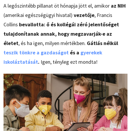
A legőszintébb pillanat öt hónapja jött el, amikor
az NIH
(amerikai egészségügyi hivatal)
vezetője
, Francis
Collins
bevallotta: ő és kollégái zéró jelentőséget
tulajdonítanak annak, hogy megzavarják-e az
életet
, és ha igen, milyen mértékben.
Gátlás nélkül
teszik tönkre a gazdaságot
és a
gyerekek
iskoláztatását
.
Igen, tényleg ezt mondta!