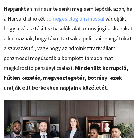
Napjainkban már szinte senki meg sem lepődik azon, ha
a Harvard elnökét
tömeges plagiarizmussal
vádolják,
hogy a választási tisztviselők alattomos jogi kiskapukat
alkalmaznak, hogy távol tartsák a politikai renegátokat
a szavazástól, vagy hogy az adminisztratív állam
pénzmosói megússzák a komplett társadalmat
megkárosító pénzügyi csalást.
Mindenütt korrupció,
hűtlen kezelés, megvesztegetés, botrány: ezek
uralják elit berkekben napjaink közéletét.