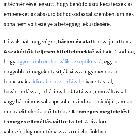
intézményével együtt, hogy behódolásra késztessék az
embereket az abszurd bohóckodással szemben, aminek
soha nem volt esélye a betegség leküzdésére.
Lássuk hát meg végre,
három év alatt
hova jutottunk.
A szakértők teljesen hiteltelenekké váltak.
Csoda-e,
hogy
egyre több ember válik szkeptikussá
, egyre
nagyobb tömegek utasítják vissza ugyanennek a
brancsnak a
klímakatasztrófával
, diverzitással,
bevándorlással, inflációval, oktatással, nemváltással
vagy bármi mással kapcsolatos indoktrinációját, amiket
ma az elit elmék erőltetnek?
A tömeges megfelelést
tömeges ellenállás váltotta fel.
A bizalom
valószínűleg nem tér vissza a mi életünkben.