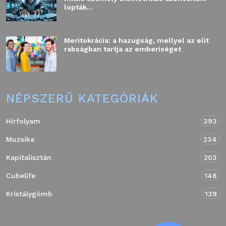
lopták...
Meritokrácia: a hazugság, mellyel az elit
rabságban tartja az emberiséget
NÉPSZERŰ KATEGÓRIÁK
Hírfolyam
393
Muzsika
234
Kapitalisztán
203
Cubelife
148
Kristálygömb
139