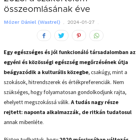
összeomlásának éve
Mózer Dániel (Wastrel)
2024-01-27
Egy egészséges és jól funkcionáló társadalomban az
egyéni és közösségi egészség megőrzésének útja
beágyazódik a kulturális közegbe
, csakúgy, mint a
szokások, hitrendszerek és értékpreferenciák. Nem
szükséges, hogy folyamatosan gondolkodjunk rajta,
ehelyett megszokássá válik.
A tudás nagy része
rejtett: naponta alkalmazzák, de ritkán tudatosul
annak mibenléte.
Bizton tudhattuk, hogy
2020 márciusában változás