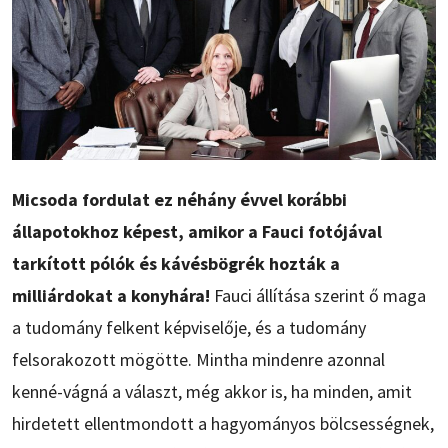
Micsoda fordulat ez néhány évvel korábbi
állapotokhoz képest, amikor a Fauci fotójával
tarkított pólók és kávésbögrék hozták a
milliárdokat a konyhára!
Fauci állítása szerint ő maga
a tudomány felkent képviselője, és a tudomány
felsorakozott mögötte. Mintha mindenre azonnal
kenné-vágná a választ, még akkor is, ha minden, amit
hirdetett ellentmondott a hagyományos bölcsességnek,