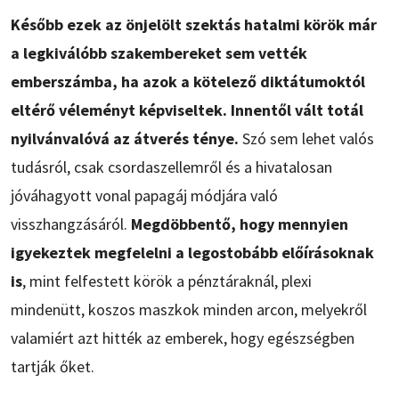
Később ezek az önjelölt szektás hatalmi körök már
a legkiválóbb szakembereket sem vették
emberszámba, ha azok a kötelező diktátumoktól
eltérő véleményt képviseltek. Innentől vált totál
nyilvánvalóvá az átverés ténye.
Szó sem lehet valós
tudásról, csak csordaszellemről és a hivatalosan
jóváhagyott vonal papagáj módjára való
visszhangzásáról.
Megdöbbentő, hogy mennyien
igyekeztek megfelelni a legostobább előírásoknak
is
, mint felfestett körök a pénztáraknál, plexi
mindenütt, koszos maszkok minden arcon, melyekről
valamiért azt hitték az emberek, hogy egészségben
tartják őket.