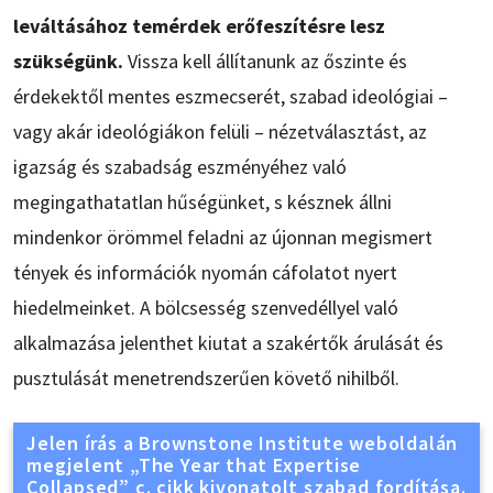
leváltásához temérdek erőfeszítésre lesz
szükségünk.
Vissza kell állítanunk az őszinte és
érdekektől mentes eszmecserét, szabad ideológiai –
vagy akár ideológiákon felüli – nézetválasztást, az
igazság és szabadság eszményéhez való
megingathatatlan hűségünket, s késznek állni
mindenkor örömmel feladni az újonnan megismert
tények és információk nyomán cáfolatot nyert
hiedelmeinket. A bölcsesség szenvedéllyel való
alkalmazása jelenthet kiutat a szakértők árulását és
pusztulását menetrendszerűen követő nihilből.
Jelen írás a Brownstone Institute weboldalán
megjelent „The Year that Expertise
Collapsed” c. cikk kivonatolt szabad fordítása.