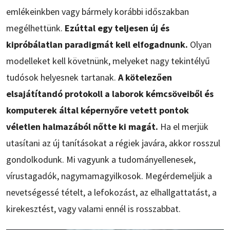
emlékeinkben vagy bármely korábbi időszakban
megélhettünk.
Ezúttal egy teljesen új és
kipróbálatlan paradigmát kell elfogadnunk.
Olyan
modelleket kell követnünk, melyeket nagy tekintélyű
tudósok helyesnek tartanak.
A kötelezően
elsajátítandó protokoll a laborok kémcsöveiből és
komputerek által képernyőre vetett pontok
véletlen halmazából nőtte ki magát.
Ha el merjük
utasítani az új tanításokat a régiek javára, akkor rosszul
gondolkodunk. Mi vagyunk a tudományellenesek,
vírustagadók, nagymamagyilkosok. Megérdemeljük a
nevetségessé tételt, a lefokozást, az elhallgattatást, a
kirekesztést, vagy valami ennél is rosszabbat.