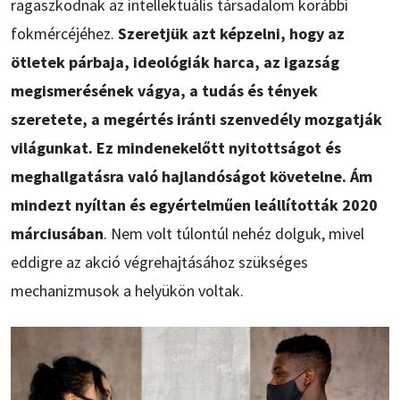
ragaszkodnak az intellektuális társadalom korábbi
fokmércéjéhez.
Szeretjük azt képzelni, hogy az
ötletek párbaja, ideológiák harca, az igazság
megismerésének vágya, a tudás és tények
szeretete, a megértés iránti szenvedély mozgatják
világunkat. Ez mindenekelőtt nyitottságot és
meghallgatásra való hajlandóságot követelne. Ám
mindezt nyíltan és egyértelműen leállították 2020
márciusában
. Nem volt túlontúl nehéz dolguk, mivel
eddigre az akció végrehajtásához szükséges
mechanizmusok a helyükön voltak.