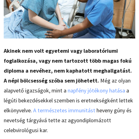
Akinek nem volt egyetemi vagy laboratóriumi
foglalkozása, vagy nem tartozott több magas fokú
diploma a nevéhez, nem kaphatott meghallgatást.
A népi bölcsesség szóba sem jöhetett.
Még az olyan
alapvető igazságok, mint a
napfény jótékony hatása
a
légúti bekezdésekkel szemben is eretnekségként lettek
elkönyvelve.
A természetes immunitást
heveny gúny és
nevetség tárgyává tette az agyondiplomázott
celebvirológusi kar.