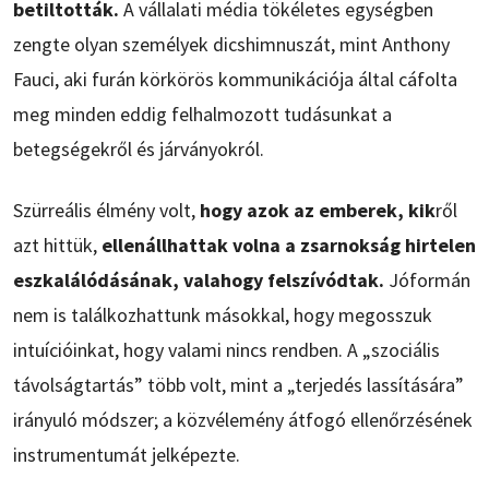
betiltották.
A vállalati média tökéletes egységben
zengte olyan személyek dicshimnuszát, mint Anthony
Fauci, aki furán körkörös kommunikációja által cáfolta
meg minden eddig felhalmozott tudásunkat a
betegségekről és járványokról.
Szürreális élmény volt,
hogy azok az emberek, kik
ről
azt hittük,
ellenállhattak volna a zsarnokság hirtelen
eszkalálódásának, valahogy felszívódtak.
Jóformán
nem is találkozhattunk másokkal, hogy megosszuk
intuícióinkat, hogy valami nincs rendben. A „szociális
távolságtartás” több volt, mint a „terjedés lassítására”
irányuló módszer; a közvélemény átfogó ellenőrzésének
instrumentumát jelképezte.