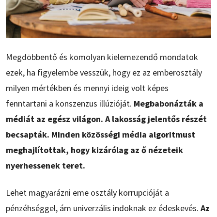
Megdöbbentő és komolyan kielemezendő mondatok
ezek, ha figyelembe vesszük, hogy ez az emberosztály
milyen mértékben és mennyi ideig volt képes
fenntartani a konszenzus illúzióját.
Megbabonázták a
médiát az egész világon. A lakosság jelentős részét
becsapták. Minden közösségi média algoritmust
meghajlítottak, hogy kizárólag az ő nézeteik
nyerhessenek teret.
Lehet magyarázni eme osztály korrupcióját a
pénzéhséggel, ám univerzális indoknak ez édeskevés.
Az