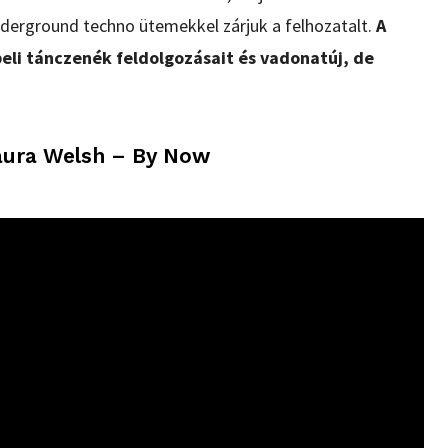
nderground techno ütemekkel zárjuk a felhozatalt.
A
eli tánczenék feldolgozásait és vadonatúj, de
Laura Welsh – By Now