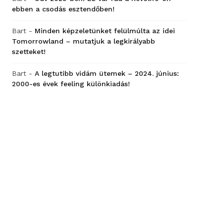
ebben a csodás esztendőben!
Bart
-
Minden képzeletünket felülmúlta az idei
Tomorrowland – mutatjuk a legkirályabb
szetteket!
Bart
-
A legtutibb vidám ütemek – 2024. június:
2000-es évek feeling különkiadás!