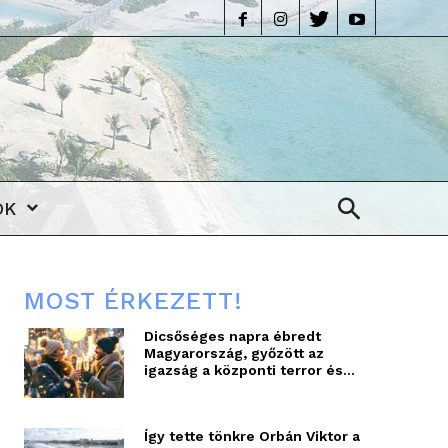
life
OK
MOST ÉRKEZETT!
Dicsőséges napra ébredt
Magyarország, győzött az
igazság a központi terror és...
Így tette tönkre Orbán Viktor a