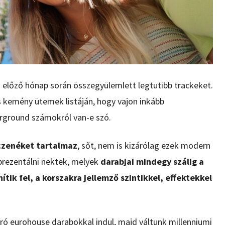
 előző hónap során összegyülemlett legtutibb trackeket.
s kemény ütemek listáján, hogy vajon inkább
erground számokról van-e szó.
nczenéket tartalmaz
, sőt, nem is kizárólag ezek modern
prezentálni nektek, melyek
darabjai mindegy szálig a
ik fel, a korszakra jellemző szintikkel, effektekkel
író eurohouse darabokkal indul, majd váltunk millenniumi