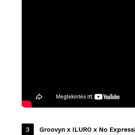
3
Groovyn x ILURO x No Express