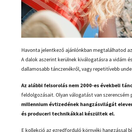
Havonta jelentkező ajánlónkban megtalálhatod az
A dalok aszerint kerülnek kiválogatásra a vidám é
dallamosabb tánczenékről, vagy repetitívebb und
Az alábbi felsorolás nem 2000-es évekbeli tá
feldolgozásait. Olyan válogatást van szerencsém 
millennium évtizedének hangzásvilágát elevenít
és produceri technikákkal készültek el.
E kollekció az ezredforduló környéki hangzással b