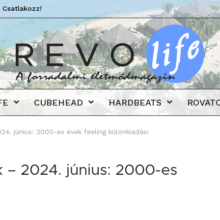
 Csatlakozz!
Revo
FE
CUBEHEAD
HARDBEATS
ROVAT
4. június: 2000-es évek feeling különkiadás!
 – 2024. június: 2000-es