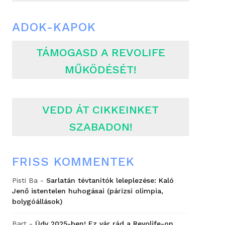
ADOK-KAPOK
TÁMOGASD A REVOLIFE
MŰKÖDÉSÉT!
VEDD ÁT CIKKEINKET
SZABADON!
FRISS KOMMENTEK
Pisti Ba
-
Sarlatán tévtanítók leleplezése: Kaló
Jenő istentelen huhogásai (párizsi olimpia,
bolygóállások)
Bart
-
Üdv 2025-ben! Ez vár rád a Revolife-on