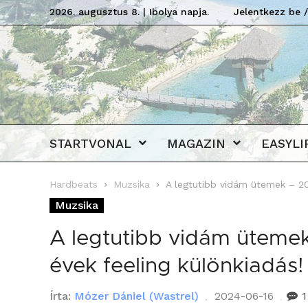
2026. augusztus 8. | Ibolya napja.
Jelentkezz be /
STARTVONAL
MAGAZIN
EASYLI
Hardbeats
Muzsika
A legtutibb vidám ütemek – 202
Muzsika
A legtutibb vidám ütemek
évek feeling különkiadás!
Írta:
Mózer Dániel (Wastrel)
2024-06-16
1