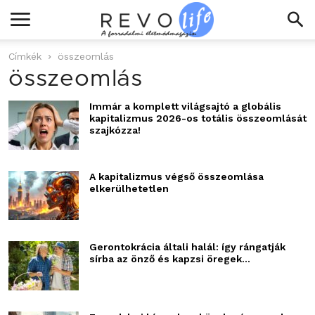
Címkék
összeomlás
összeomlás
Immár a komplett világsajtó a globális
kapitalizmus 2026-os totális összeomlását
szajkózza!
A kapitalizmus végső összeomlása
elkerülhetetlen
Gerontokrácia általi halál: így rángatják
sírba az önző és kapzsi öregek...