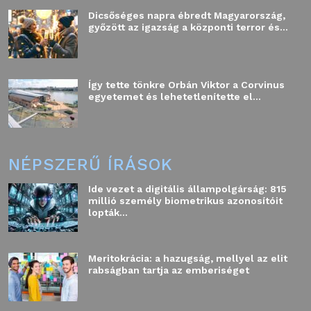
Dicsőséges napra ébredt Magyarország,
győzött az igazság a központi terror és...
Így tette tönkre Orbán Viktor a Corvinus
egyetemet és lehetetlenítette el...
NÉPSZERŰ ÍRÁSOK
Ide vezet a digitális állampolgárság: 815
millió személy biometrikus azonosítóit
lopták...
Meritokrácia: a hazugság, mellyel az elit
rabságban tartja az emberiséget