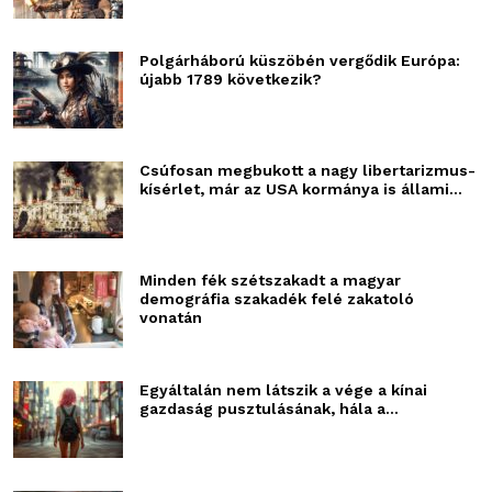
Polgárháború küszöbén vergődik Európa:
újabb 1789 következik?
Csúfosan megbukott a nagy libertarizmus-
kísérlet, már az USA kormánya is állami...
Minden fék szétszakadt a magyar
demográfia szakadék felé zakatoló
vonatán
Egyáltalán nem látszik a vége a kínai
gazdaság pusztulásának, hála a...