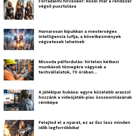
Forradalmi hírcsokor: közel már a rendszer
végső pusztulása
Hamarosan kipukkan a mesterséges
intelligencia lufija, a következmények
végzetesek lehetnek
Micsoda pálfordulás: hirtelen kétkezi
munkások tömegére vágynak a
techvállalatok, 70 órában...
A játékipar bukása: egyre közelebb araszol
hozzánk a videójáték-piac összeomlásának
rémképe
Felejtsd el a nyarat, ez az ősz lesz minden
idők legforróbbika!