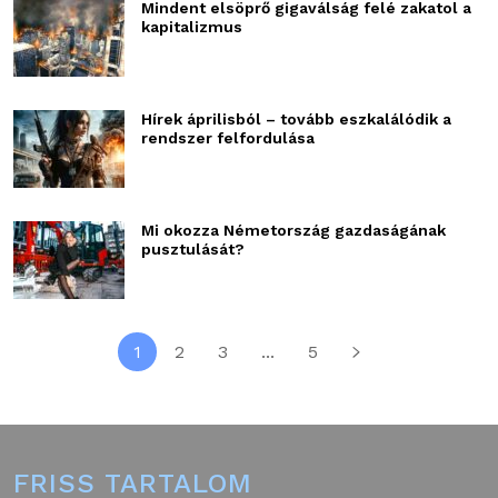
Mindent elsöprő gigaválság felé zakatol a
kapitalizmus
Hírek áprilisból – tovább eszkalálódik a
rendszer felfordulása
Mi okozza Németország gazdaságának
pusztulását?
1
2
3
...
5
FRISS TARTALOM