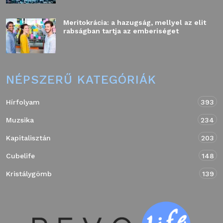
Meritokrácia: a hazugság, mellyel az elit
rabságban tartja az emberiséget
NÉPSZERŰ KATEGÓRIÁK
Hírfolyam
393
Muzsika
234
Kapitalisztán
203
Cubelife
148
Kristálygömb
139