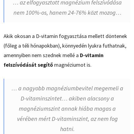
… az elfogyasztott magnézium felszívódása
nem 100%-os, hanem 24-76% közt mozog…
Akik okosan a D-vitamin fogyasztása mellett döntenek
(főleg a téli hónapokban), könnyedén lyukra futhatnak,
amennyiben nem szednek mellé a
D-vitamin
felszívódását segítő
magnéziumot is.
… a nagyobb magnéziumbevitel megemeli a
D-vitaminszintet… akiben alacsony a
magnéziumszint annak hiába magas a
vérében mért D-vitaminszint, az nem fog
hatni.