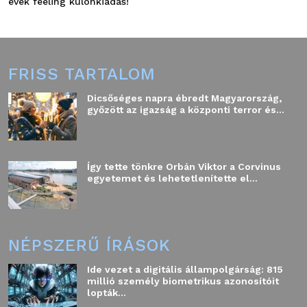
évek feeling különkiadás!
FRISS TARTALOM
Dicsőséges napra ébredt Magyarország,
győzött az igazság a központi terror és...
Így tette tönkre Orbán Viktor a Corvinus
egyetemet és lehetetlenítette el...
NÉPSZERŰ ÍRÁSOK
Ide vezet a digitális állampolgárság: 815
millió személy biometrikus azonosítóit
lopták...