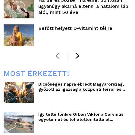
Ha Béres József ma élne, pontosan
ugyanúgy akarná eltenni a hatalom láb
alól, mint 50 éve
Befőtt helyett D-vitamint télire!
MOST ÉRKEZETT!
Dicsőséges napra ébredt Magyarország,
győzött az igazság a központi terror és...
Így tette tönkre Orbán Viktor a Corvinus
egyetemet és lehetetlenítette el...