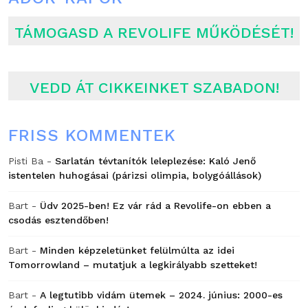
TÁMOGASD A REVOLIFE MŰKÖDÉSÉT!
VEDD ÁT CIKKEINKET SZABADON!
FRISS KOMMENTEK
Pisti Ba
-
Sarlatán tévtanítók leleplezése: Kaló Jenő
istentelen huhogásai (párizsi olimpia, bolygóállások)
Bart
-
Üdv 2025-ben! Ez vár rád a Revolife-on ebben a
csodás esztendőben!
Bart
-
Minden képzeletünket felülmúlta az idei
Tomorrowland – mutatjuk a legkirályabb szetteket!
Bart
-
A legtutibb vidám ütemek – 2024. június: 2000-es