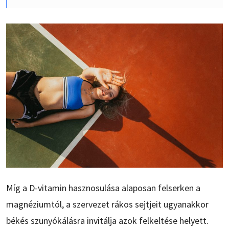
Míg a D-vitamin hasznosulása alaposan felserken a
magnéziumtól, a szervezet rákos sejtjeit ugyanakkor
békés szunyókálásra invitálja azok felkeltése helyett.