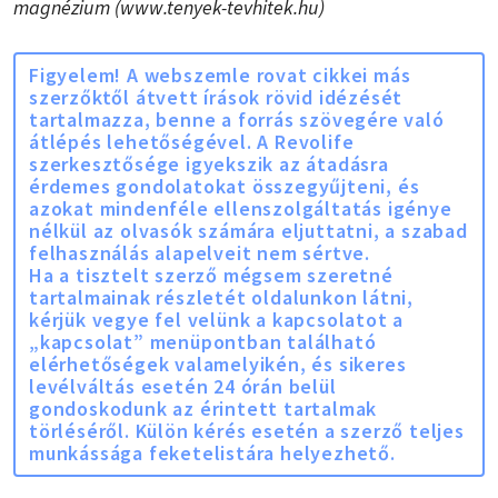
magnézium (www.tenyek-tevhitek.hu)
Figyelem! A webszemle rovat cikkei más
szerzőktől átvett írások rövid idézését
tartalmazza, benne a forrás szövegére való
átlépés lehetőségével. A Revolife
szerkesztősége igyekszik az átadásra
érdemes gondolatokat összegyűjteni, és
azokat mindenféle ellenszolgáltatás igénye
nélkül az olvasók számára eljuttatni, a szabad
felhasználás alapelveit nem sértve.
Ha a tisztelt szerző mégsem szeretné
tartalmainak részletét oldalunkon látni,
kérjük vegye fel velünk a kapcsolatot a
„kapcsolat” menüpontban található
elérhetőségek valamelyikén, és sikeres
levélváltás esetén 24 órán belül
gondoskodunk az érintett tartalmak
törléséről. Külön kérés esetén a szerző teljes
munkássága feketelistára helyezhető.