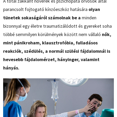
A totál zakkant nővérek és pszichopata orvosok által
parancsolt fojtogató kínzóeszköz hatására
olyan
tünetek sokaságáról számolnak be a
minden
bizonnyal egy életre traumatizálódott és gyereket soha
többé semmilyen körülmények között nem vállaló
nők,
mint pánikroham, klausztrofóbia, fulladásos
reakciók, szédülés, a normál szülési fájdalomnál is
hevesebb fájdalomérzet, hányinger, valamint
hányás.