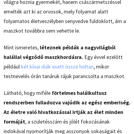
világra hoznia gyermekét, hanem császármetszéssel
emelték azt ki az orvosok, mely folyamat alatt
folyamatos életveszélyben senyvedve fuldoklott, ám a
maszkot továbbra sem vehette le.
Mint ismeretes,
léteznek példák a nagyvilágból
halállal végződő maszkhordásra.
Egy évvel ezelőtt
például
két kínai diák esett össze holtan
, mikor
testnevelés órán tanáruk rájuk parancsolta a maszkot.
Látható, hogy miféle
förtelmes halálkultusz
rendszerben fulladozva vajúdik az egész emberiség.
Az életre való hivatkozással irtják az élet minden
formáját
, a születésszám és jólét fokozásának
indokával nyomorítják meg asszonyok sokaságait és