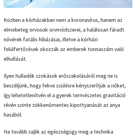
Közben a kórházakban nem a koronavírus, hanem az
elmebeteg orvosok orvmódszerei, a halálosan fáradt
nővérek fatális hibázásai, illetve a kórházi
felülfertőzések okozzák az emberek tonnaszám való
elhullását.
Ilyen hulladék szokások erőszakolásáról meg ne is
beszéljünk, hogy fekve szülésre kényszerítjük a nőket,
így lehetetlenítvén el a gyerek természetes gravitáció
révén szinte zökkenőmentes kipottyanását az anya
hasából.
Ha tovább zajlik az egészségügy meg a technika