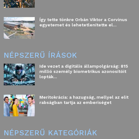
Így tette tönkre Orbán Viktor a Corvinus
egyetemet és lehetetlenítette el...
NÉPSZERŰ ÍRÁSOK
Ide vezet a digitális állampolgárság: 815
millió személy biometrikus azonosítóit
lopták...
Meritokrácia: a hazugság, mellyel az elit
rabságban tartja az emberiséget
NÉPSZERŰ KATEGÓRIÁK