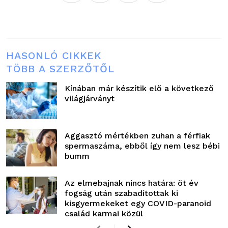
HASONLÓ CIKKEK
TÖBB A SZERZŐTŐL
Kínában már készítik elő a következő
világjárványt
Aggasztó mértékben zuhan a férfiak
spermaszáma, ebből így nem lesz bébi
bumm
Az elmebajnak nincs határa: öt év
fogság után szabadítottak ki
kisgyermekeket egy COVID-paranoid
család karmai közül