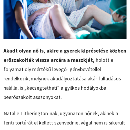
Akadt olyan nő is, akire a gyerek kipréselése közben
erőszakolták vissza arcára a maszkját,
holott a
folyamat oly mértékű levegő-igénybevétellel
rendelkezik, melynek akadályoztatása akár fulladásos
halállal is „kecsegtetheti” a gyilkos hodályokba
beerőszakolt asszonyokat.
Natalie Titherington-nak, ugyanazon nőnek, akinek a
fenti tortúrát el kellett szenvednie, végül nem is sikerült