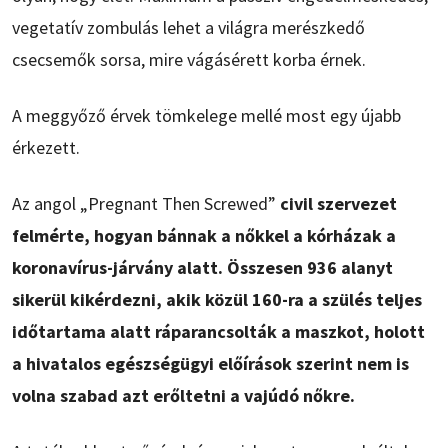
vegetatív zombulás lehet a világra merészkedő
csecsemők sorsa, mire vágásérett korba érnek.
A meggyőző érvek tömkelege mellé most egy újabb
érkezett.
Az angol „Pregnant Then Screwed”
civil szervezet
felmérte, hogyan bánnak a nőkkel a kórházak a
koronavírus-járvány alatt. Összesen 936 alanyt
sikerül kikérdezni, akik közül 160-ra a szülés teljes
időtartama alatt ráparancsolták a maszkot, holott
a hivatalos egészségügyi előírások szerint nem is
volna szabad azt erőltetni a vajúdó nőkre.