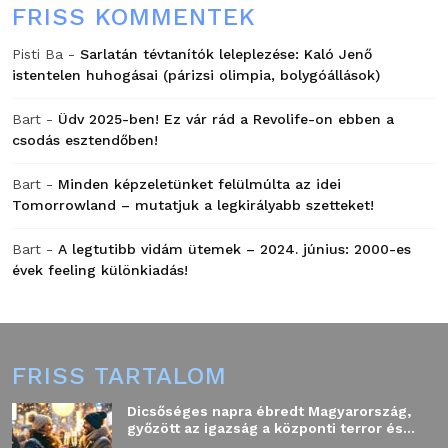
FRISS KOMMENTEK
Pisti Ba
-
Sarlatán tévtanítók leleplezése: Kaló Jenő
istentelen huhogásai (párizsi olimpia, bolygóállások)
Bart
-
Üdv 2025-ben! Ez vár rád a Revolife-on ebben a
csodás esztendőben!
Bart
-
Minden képzeletünket felülmúlta az idei
Tomorrowland – mutatjuk a legkirályabb szetteket!
Bart
-
A legtutibb vidám ütemek – 2024. június: 2000-es
évek feeling különkiadás!
FRISS TARTALOM
Dicsőséges napra ébredt Magyarország,
győzött az igazság a központi terror és...