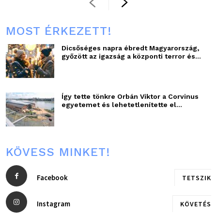
MOST ÉRKEZETT!
Dicsőséges napra ébredt Magyarország,
győzött az igazság a központi terror és...
Így tette tönkre Orbán Viktor a Corvinus
egyetemet és lehetetlenítette el...
KÖVESS MINKET!
Facebook
TETSZIK
Instagram
KÖVETÉS