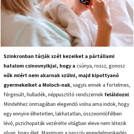
Szinkronban tárják szét kezeiket a pártállami
hatalom csinovnyikjai, hogy a
csúnya, rossz, gonosz
nők miért nem akarnak szülni, majd kipottyanó
gyermekeiket a Moloch-nak
, vagyis ennek a förtelmes,
férgesült, hulladék, néppusztító rendszernek
feláldozni
.
Mindehhez önmagában elegendő volna ama indok, hogy
egy ennyire élhetetlen, lakhatatlan, összeomlófélben
lévő, pszichopaták vezérelte világban eleve nem létezik
olyan, hogy élet. Maximum a passzív engedelmeskedés,