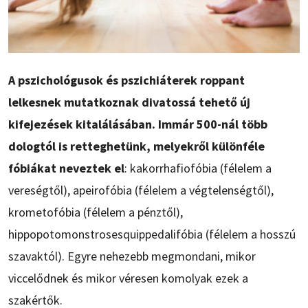
A pszichológusok és pszichiáterek roppant
lelkesnek mutatkoznak divatossá tehető új
kifejezések kitalálásában. Immár 500-nál több
dologtól is retteghetünk, melyekről különféle
fóbiákat neveztek el
: kakorrhafiofóbia (félelem a
vereségtől), apeirofóbia (félelem a végtelenségtől),
krometofóbia (félelem a pénztől),
hippopotomonstrosesquippedalifóbia (félelem a hosszú
szavaktól). Egyre nehezebb megmondani, mikor
viccelődnek és mikor véresen komolyak ezek a
szakértők.