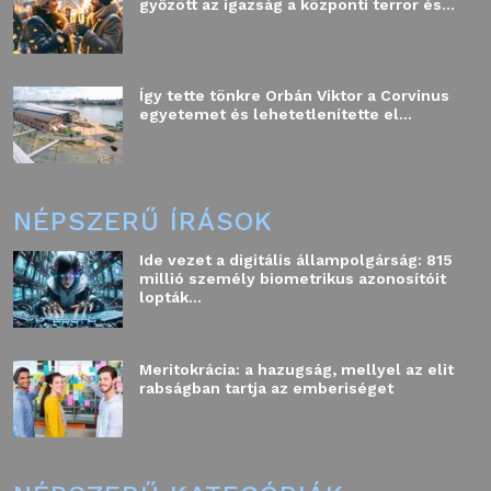
győzött az igazság a központi terror és...
Így tette tönkre Orbán Viktor a Corvinus
egyetemet és lehetetlenítette el...
NÉPSZERŰ ÍRÁSOK
Ide vezet a digitális állampolgárság: 815
millió személy biometrikus azonosítóit
lopták...
Meritokrácia: a hazugság, mellyel az elit
rabságban tartja az emberiséget