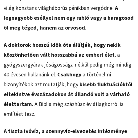
világ konstans világháborús pánikban vergődne.
A
legnagyobb eséllyel nem egy rabló vagy a haragosod
öl meg téged, hanem az orvosod.
A doktorok hosszú idők óta állítják, hogy nekik
köszönhetően vált hosszabbá az emberi élet
, a
gyógyszergyárak jóságossága nélkül pedig még mindig
40 évesen hullanánk el.
Csakhogy
a történelmi
bizonyítékok azt mutatják, hogy
kisebb fluktuációktól
eltekintve évszázadokon át állandó volt a várható
élettartam.
A Biblia még százhúsz év átlagkorról is
említést tesz.
A tiszta ivóvíz, a szennyvíz-elvezetés intézménye