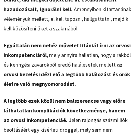
hazudozásait, ignorálni kell.
Amennyiben kitartanának
véleményük mellett, el kell taposni, hallgattatni, majd ki
kell közösíteni őket a szakmából.
Egyáltalán nem nehéz művelet litániát írni az orvosi
inkompetenciáról
, mely annyira hallatlan, hogy a rákból
és keringési zavarokból eredő halálesetek mellett
az
orvosi kezelés idézi elő a legtöbb halálozást és örök
életre való megnyomorodást.
A legtöbb ezek közül nem balszerencse vagy előre
láthatatlan komplikációk következménye, hanem
az orvosi inkompetenciáé.
Jelen rajongás százmilliók
beoltásáért egy kísérleti droggal, mely sem nem