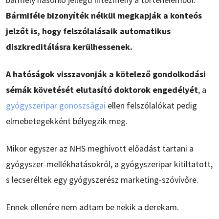
Bármiféle bizonyíték nélkül megkapják a konteós
jelzőt is, hogy felszólalásaik automatikus
diszkreditálásra kerülhessenek.
A hatóságok visszavonják a kötelező gondolkodási
sémák követését elutasító doktorok engedélyét
, a
gyógyszeripar gonoszságai
ellen felszólalókat pedig
elmebetegekként bélyegzik meg.
Mikor egyszer az NHS meghívott előadást tartani a
gyógyszer-mellékhatásokról, a gyógyszeripar kitiltatott,
s lecseréltek egy gyógyszerész marketing-szóvívőre.
Ennek ellenére nem adtam be nekik a derekam.