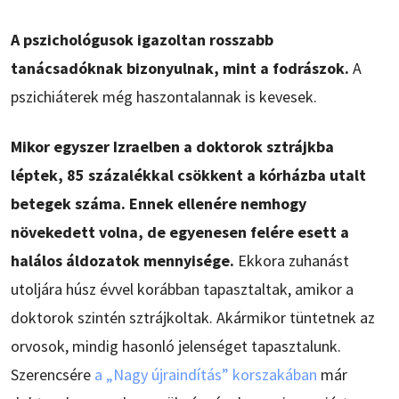
A pszichológusok igazoltan rosszabb
tanácsadóknak bizonyulnak, mint a fodrászok.
A
pszichiáterek még haszontalannak is kevesek.
Mikor egyszer Izraelben a doktorok sztrájkba
léptek, 85 százalékkal csökkent a kórházba utalt
betegek száma. Ennek ellenére nemhogy
növekedett volna, de egyenesen felére esett a
halálos áldozatok mennyisége.
Ekkora zuhanást
utoljára húsz évvel korábban tapasztaltak, amikor a
doktorok szintén sztrájkoltak. Akármikor tüntetnek az
orvosok, mindig hasonló jelenséget tapasztalunk.
Szerencsére
a „Nagy újraindítás” korszakában
már