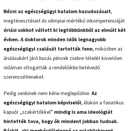
Nézni az egészségügyi hatalom hazudozásait
,
megtévesztéseit és olimpiai mértékű inkompetenciáját
óriási sokkot váltott ki legtöbbünkből az elmúlt két
évben. A doktorok minden idők legnagyobb
egészségügyi csalását tartották fenn
, miközben az
árulásukért járó busás pénzek zsebre tételét követően
vidáman oltogatták a rendelőikbe betévedő
szerencsétleneket.
Pedig senkinek nem kéne meglepődnie.
Az
egészségügyi hatalom képviselői
, élükön a fanatikus
kapuőr „szakértőkkel”
mindig is ama ideológiát
hintették tova, hogy ők mindent jobban tudnak.
Bárkit, aki megkérdőjelezné az establishment