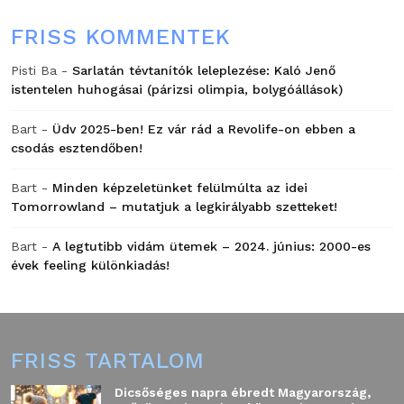
FRISS KOMMENTEK
Pisti Ba
-
Sarlatán tévtanítók leleplezése: Kaló Jenő
istentelen huhogásai (párizsi olimpia, bolygóállások)
Bart
-
Üdv 2025-ben! Ez vár rád a Revolife-on ebben a
csodás esztendőben!
Bart
-
Minden képzeletünket felülmúlta az idei
Tomorrowland – mutatjuk a legkirályabb szetteket!
Bart
-
A legtutibb vidám ütemek – 2024. június: 2000-es
évek feeling különkiadás!
FRISS TARTALOM
Dicsőséges napra ébredt Magyarország,