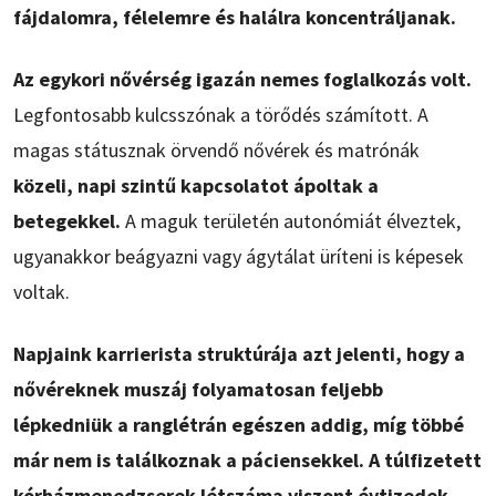
fájdalomra, félelemre és halálra koncentráljanak.
Az egykori nővérség igazán nemes foglalkozás volt.
Legfontosabb kulcsszónak a törődés számított. A
magas státusznak örvendő nővérek és matrónák
közeli, napi szintű kapcsolatot ápoltak a
betegekkel.
A maguk területén autonómiát élveztek,
ugyanakkor beágyazni vagy ágytálat üríteni is képesek
voltak.
Napjaink karrierista struktúrája azt jelenti, hogy a
nővéreknek muszáj folyamatosan feljebb
lépkedniük a ranglétrán egészen addig, míg többé
már nem is találkoznak a páciensekkel. A túlfizetett
kórházmenedzserek létszáma viszont évtizedek