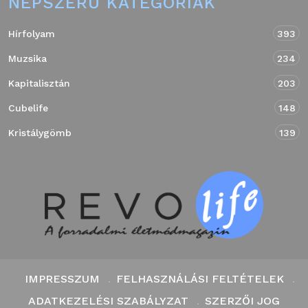
NÉPSZERŰ KATEGÓRIÁK
Hírfolyam
393
Muzsika
234
Kapitalisztán
203
Cubelife
148
Kristálygömb
139
IMPRESSZUM
FELHASZNÁLÁSI FELTÉTELEK
ADATKEZELÉSI SZABÁLYZAT
SZERZŐI JOG