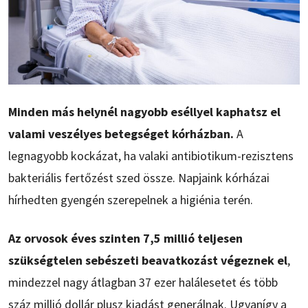
Minden más helynél nagyobb eséllyel kaphatsz el
valami veszélyes betegséget kórházban.
A
legnagyobb kockázat, ha valaki antibiotikum-rezisztens
bakteriális fertőzést szed össze. Napjaink kórházai
hírhedten gyengén szerepelnek a higiénia terén.
Az orvosok éves szinten 7,5 millió teljesen
szükségtelen sebészeti beavatkozást végeznek el
,
mindezzel nagy átlagban 37 ezer halálesetet és több
száz millió dollár plusz kiadást generálnak. Ugyanígy a