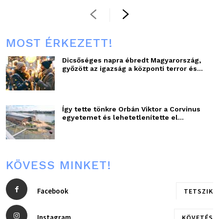
MOST ÉRKEZETT!
Dicsőséges napra ébredt Magyarország,
győzött az igazság a központi terror és...
Így tette tönkre Orbán Viktor a Corvinus
egyetemet és lehetetlenítette el...
KÖVESS MINKET!
Facebook
TETSZIK
Instagram
KÖVETÉS