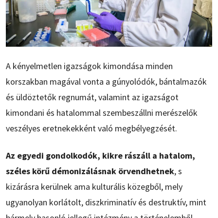
A kényelmetlen igazságok kimondása minden
korszakban magával vonta a gúnyolódók, bántalmazók
és üldöztetők regnumát, valamint az igazságot
kimondani és hatalommal szembeszállni merészelők
veszélyes eretnekekként való megbélyegzését.
Az egyedi gondolkodók, kikre rászáll a hatalom,
széles körű démonizálásnak örvendhetnek
, s
kizárásra kerülnek ama kulturális közegből, mely
ugyanolyan korlátolt, diszkriminatív és destruktív, mint
bármely hasonló jellegű intézmény a történelemből.