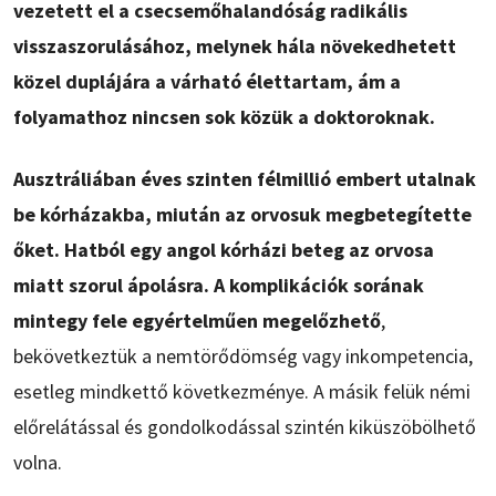
vezetett el a csecsemőhalandóság radikális
visszaszorulásához, melynek hála növekedhetett
közel duplájára a várható élettartam, ám a
folyamathoz nincsen sok közük a doktoroknak.
Ausztráliában éves szinten félmillió embert utalnak
be kórházakba, miután az orvosuk megbetegítette
őket. Hatból egy angol kórházi beteg az orvosa
miatt szorul ápolásra. A komplikációk sorának
mintegy fele egyértelműen megelőzhető
,
bekövetkeztük a nemtörődömség vagy inkompetencia,
esetleg mindkettő következménye. A másik felük némi
előrelátással és gondolkodással szintén kiküszöbölhető
volna.