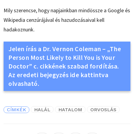
Mily szerencse, hogy napjainkban mindössze a Google és
Wikipedia cenzúrájával és hazudozásaival kell
hadakoznunk.
Jelen írás a Dr. Vernon Coleman – „The
Person Most Likely to Kill You is Your
Doctor” c. cikkének szabad fordítása.
Az eredeti bejegyzés ide kattintva
olvasható.
CÍMKÉK
HALÁL
HATALOM
ORVOSLÁS