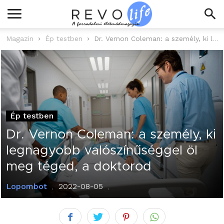
Magazin
Ép testben
Dr. Vernon Coleman: a személy, ki legnagyobb valószínűséggel öl meg téged, a...
Ép testben
Dr. Vernon Coleman: a személy, ki
legnagyobb valószínűséggel öl
meg téged, a doktorod
Lopombot
2022-08-05