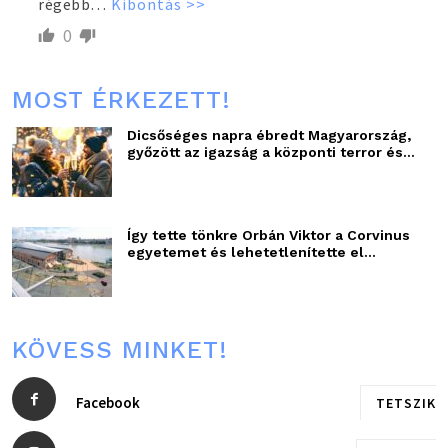
régebb
…
Kibontás >>
0
MOST ÉRKEZETT!
Dicsőséges napra ébredt Magyarország,
győzött az igazság a központi terror és...
Így tette tönkre Orbán Viktor a Corvinus
egyetemet és lehetetlenítette el...
KÖVESS MINKET!
Facebook
TETSZIK