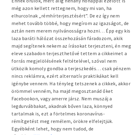
Ennek örülök, mert alig néhány hónappal ezelőtt is
még azon kellett rettegnem, hogy mi van, ha
elhurcolnak „rémhírterjesztésért”. De ez így nem
mehet tovább többé, hogy megírom az igazságot, de
aztán nem merem nyilvánosságra hozni… Épp egy kis
laza baráti hálózat összehozásán fáradozom, akik
majd segítenek nekem az írásokat terjeszteni, én meg
eleve szabadon terjeszthetővé tettem a cikkeimet a
forrás megjelölésének feltételével, szóval nem
ütközik komoly gondba a terjeszkedés… csak pénzem
nincs reklámra, ezért alternatív praktikákat kell
igénybe vennem. Ha tényleg tetszenek a cikkek, akkor
örömmel venném, ha majd megosztanád őket
Facebookon, vagy amerre jársz. Nem muszáj a
legdurvábbakat, akadnak bőven laza, könnyed
tartalmak is, ezt a förtelmes koronavírus-
rémítgetést meg remélem, örökre elfelejtjük.
Egyébként lehet, hogy nem tudod, de