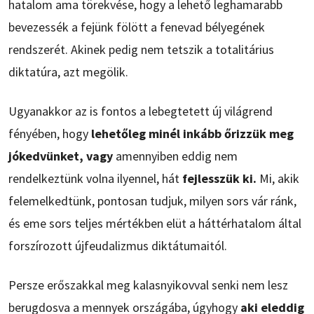
hatalom ama törekvése, hogy a lehető leghamarabb
bevezessék a fejünk fölött a fenevad bélyegének
rendszerét. Akinek pedig nem tetszik a totalitárius
diktatúra, azt megölik.
Ugyanakkor az is fontos a lebegtetett új világrend
fényében, hogy
lehetőleg minél inkább őrizzük meg
jókedvünket, vagy
amennyiben eddig nem
rendelkeztünk volna ilyennel, hát
fejlesszük ki.
Mi, akik
felemelkedtünk, pontosan tudjuk, milyen sors vár ránk,
és eme sors teljes mértékben elüt a háttérhatalom által
forszírozott újfeudalizmus diktátumaitól.
Persze erőszakkal meg kalasnyikovval senki nem lesz
berugdosva a mennyek országába, úgyhogy
aki eleddig