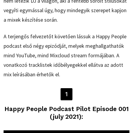
nem létezik DJ a világon, aki a fentebb sorolt stílusokat
vegyíti egymással úgy, hogy mindegyik szerepet kapjon
a mixek készítése során.
A terjengős felvezetőt követően lássuk a Happy People
podcast első négy epizódját, melyek meghallgathatók
mind YouTube, mind Mixcloud stream formájában. A
vonatkozó tracklistek időbélyegekkel ellátva az adott
mix leírásában érhetők el.
1
Happy People Podcast Pilot Episode 001
(july 2021):