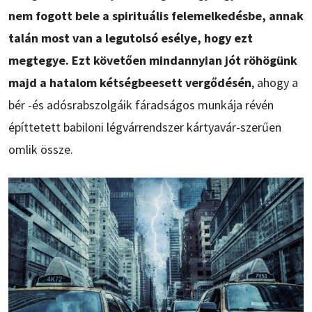
nem fogott bele a spirituális felemelkedésbe, annak
talán most van a legutolsó esélye, hogy ezt
megtegye. Ezt követően mindannyian jót röhögünk
majd a hatalom kétségbeesett vergődésén
, ahogy a
bér -és adósrabszolgáik fáradságos munkája révén
építtetett babiloni légvárrendszer kártyavár-szerűen
omlik össze.