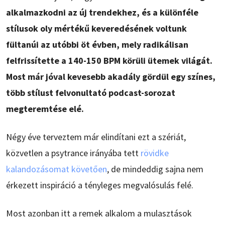
alkalmazkodni az új trendekhez, és a különféle
stílusok oly mértékű keveredésének voltunk
fültanúi az utóbbi öt évben, mely radikálisan
felfrissítette a 140-150 BPM körüli ütemek világát.
Most már jóval kevesebb akadály gördül egy színes,
több stílust felvonultató podcast-sorozat
megteremtése elé.
Négy éve terveztem már elindítani ezt a szériát,
közvetlen a psytrance irányába tett
rövidke
kalandozásomat követően
, de mindeddig sajna nem
érkezett inspiráció a tényleges megvalósulás felé.
Most azonban itt a remek alkalom a mulasztások