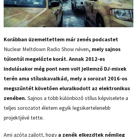
Korábban üzemeltettem már zenés podcastet
Nuclear Meltdown Radio Show néven
, mely sajnos
túlontúl megelőzte korát. Annak 2012-es
indulásakor még pont nem volt jellemző DJ-mixek
terén ama stíluskavalkád, mely a sorozat 2016-os
megszűntét követően eluralkodott az elektronikus
zenében.
Sajnos a több különböző stílus képviselete a
teljes sorozatot életem egyik legsikertelenebb
projektjévé tette.
Ami azóta zajlott, hogy
a zenék elkezdtek némileg