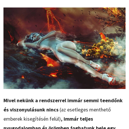
Mivel nekünk a rendszerrel immár semmi teendőnk
és viszonyulásunk nincs
(az esetleges menthető
emberek kisegítésén felül)
, immár teljes
nyugodalomban és örömben foghatunk bele egy