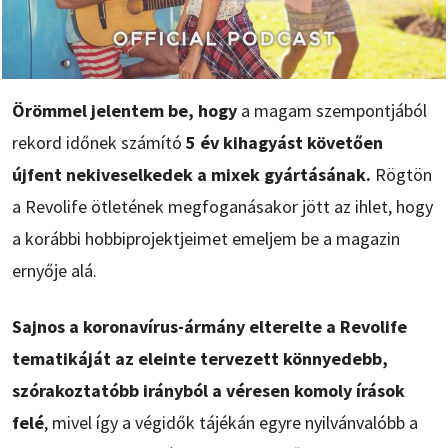
Örömmel jelentem be, hogy
a magam szempontjából
rekord időnek számító
5 év kihagyást követően
újfent nekiveselkedek a mixek gyártásának.
Rögtön
a Revolife ötletének megfoganásakor jött az ihlet, hogy
a korábbi hobbiprojektjeimet emeljem be a magazin
ernyője alá.
Sajnos a koronavírus-ármány elterelte a Revolife
tematikáját az eleinte tervezett könnyedebb,
szórakoztatóbb irányból a véresen komoly írások
felé
, mivel így a végidők tájékán egyre nyilvánvalóbb a