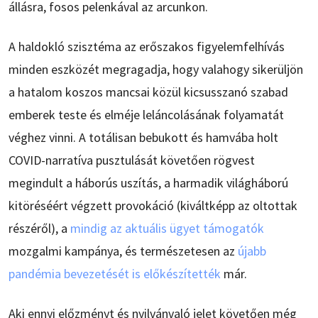
állásra, fosos pelenkával az arcunkon.
A haldokló szisztéma az erőszakos figyelemfelhívás
minden eszközét megragadja, hogy valahogy sikerüljön
a hatalom koszos mancsai közül kicsusszanó szabad
emberek teste és elméje leláncolásának folyamatát
véghez vinni. A totálisan bebukott és hamvába holt
COVID-narratíva pusztulását követően rögvest
megindult a háborús uszítás, a harmadik világháború
kitöréséért végzett provokáció (kiváltképp az oltottak
részéről), a
mindig az aktuális ügyet támogatók
mozgalmi kampánya, és természetesen az
újabb
pandémia bevezetését is előkészítették
már.
Aki ennyi előzményt és nyilvánvaló jelet követően még