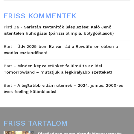
FRISS KOMMENTEK
Pisti Ba
-
Sarlatán tévtanítók leleplezése: Kaló Jenő
istentelen huhogásai (párizsi olimpia, bolygóállások)
Bart
-
Üdv 2025-ben! Ez vár rád a Revolife-on ebben a
csodás esztendőben!
Bart
-
Minden képzeletünket felülmúlta az idei
Tomorrowland – mutatjuk a legkirályabb szetteket!
Bart
-
A legtutibb vidám ütemek – 2024. június: 2000-es
évek feeling különkiadás!
FRISS TARTALOM
Dicsőséges napra ébredt Magyarország,