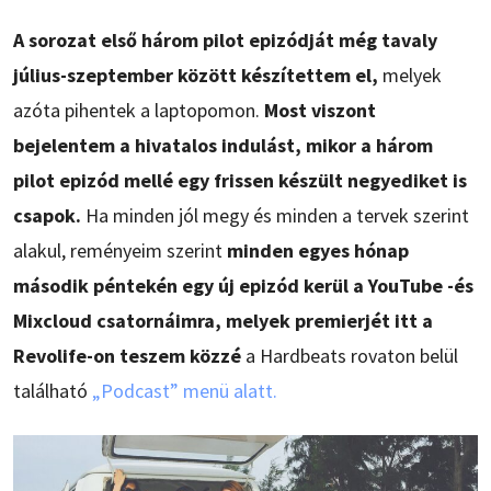
A sorozat első három pilot epizódját még tavaly
július-szeptember között készítettem el,
melyek
azóta pihentek a laptopomon.
Most viszont
bejelentem a hivatalos indulást, mikor a három
pilot epizód mellé egy frissen készült negyediket is
csapok.
Ha minden jól megy és minden a tervek szerint
alakul, reményeim szerint
minden egyes hónap
második péntekén egy új epizód kerül a YouTube -és
Mixcloud csatornáimra, melyek premierjét itt a
Revolife-on teszem közzé
a Hardbeats rovaton belül
található
„Podcast” menü alatt.