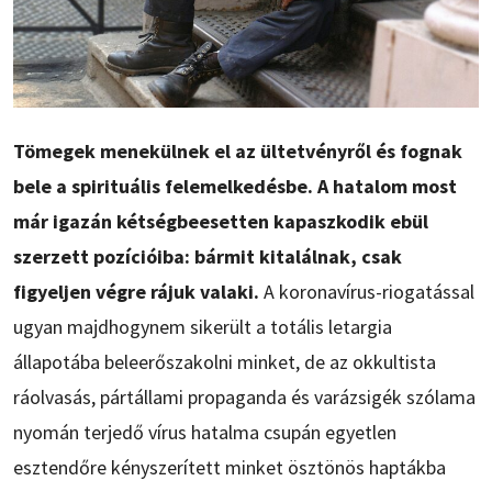
Tömegek menekülnek el az ültetvényről és fognak
bele a spirituális felemelkedésbe. A hatalom most
már igazán kétségbeesetten kapaszkodik ebül
szerzett pozícióiba: bármit kitalálnak, csak
figyeljen végre rájuk valaki.
A koronavírus-riogatással
ugyan majdhogynem sikerült a totális letargia
állapotába beleerőszakolni minket, de az okkultista
ráolvasás, pártállami propaganda és varázsigék szólama
nyomán terjedő vírus hatalma csupán egyetlen
esztendőre kényszerített minket ösztönös haptákba