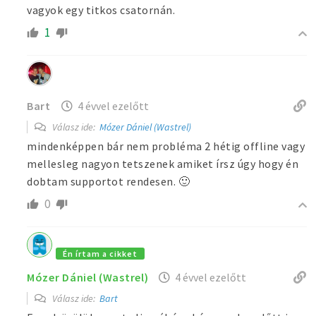
vagyok egy titkos csatornán.
1
Bart
4 évvel ezelőtt
Válasz ide:
Mózer Dániel (Wastrel)
mindenképpen bár nem probléma 2 hétig offline vagy
mellesleg nagyon tetszenek amiket írsz úgy hogy én
dobtam supportot rendesen. 🙂
0
Én írtam a cikket
Mózer Dániel (Wastrel)
4 évvel ezelőtt
Válasz ide:
Bart