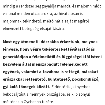
mindig a rendszer seggnyalója maradt, és majomhimlőt
vizionál minden utcasarokra, az hivatalosan is
majomnak tekinthető, méltó hát a saját magáról
elnevezett betegség elsajátítására.
Most egy átmeneti időszakba érkeztünk, melynek
lényege, hogy végre tökéletes kettéválasztódás
generálódjon a félelmeiktől és függőségeiktől isteni
kegyelem által megszabadult felemelkedett
egyének, valamint a továbbra is rettegő, másokat
erőszakkal rettegtető, büntetgető, pocskondiázó,
gyilkoló tömegek között.
Eldöntődik, ki nyerhet
bebocsájtást a mennyek országába, és ki bizonyul
méltónak a Gyehenna tüzére.