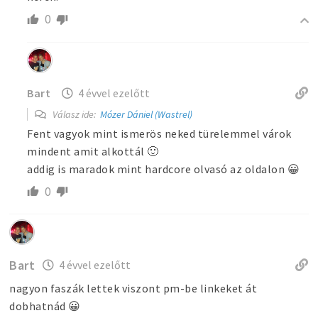
0
Bart
4 évvel ezelőtt
Válasz ide:
Mózer Dániel (Wastrel)
Fent vagyok mint ismerös neked türelemmel várok
mindent amit alkottál 🙂
addig is maradok mint hardcore olvasó az oldalon 😀
0
Bart
4 évvel ezelőtt
nagyon faszák lettek viszont pm-be linkeket át
dobhatnád 😀