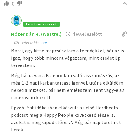
0
Én írtam a cikket
Mózer Dániel (Wastrel)
4 évvel ezelőtt
Válasz ide:
Bart
Marci, egy kissé megcsúsztam a teendőkkel, bár az is
igaz, hogy több mindent végeztem, mint eredetilg
terveztem.
Még hátra van a Facebook-ra való visszamászás, az
még 1-2 napi karbantartást igényel, utána elküldöm
neked a mixeket, bár nem emlékszem, fent vagy-e az
ismerősem között.
Egyébként időközben elkészült az első Hardbeats
podcast meg a Happy People következő része is,
azokat is megkapod előre. 🙂 Még pár nap türelmet
kérek.