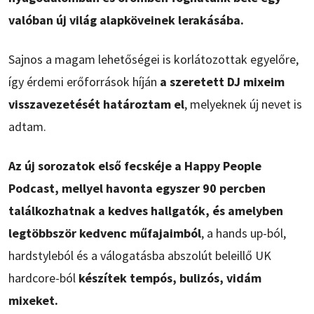
valóban új világ alapköveinek lerakásába.
Sajnos a magam lehetőségei is korlátozottak egyelőre,
így érdemi erőforrások híján
a szeretett DJ mixeim
visszavezetését határoztam el
, melyeknek új nevet is
adtam.
Az új sorozatok első fecskéje a Happy People
Podcast, mellyel havonta egyszer 90 percben
találkozhatnak a kedves hallgatók, és amelyben
legtöbbször kedvenc műfajaimból
, a hands up-ból,
hardstyleból és a válogatásba abszolút beleillő UK
hardcore-ból
készítek tempós, bulizós, vidám
mixeket.