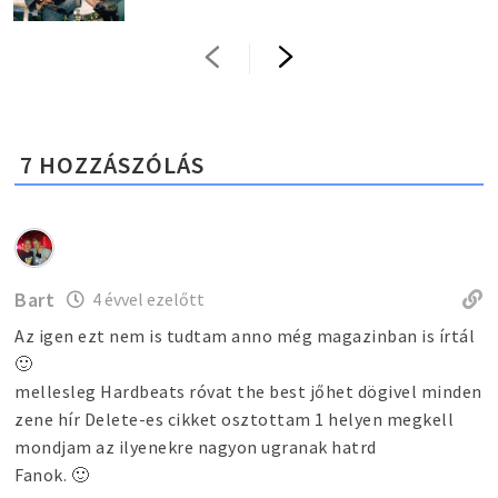
7
HOZZÁSZÓLÁS
Bart
4 évvel ezelőtt
Az igen ezt nem is tudtam anno még magazinban is írtál
🙂
mellesleg Hardbeats róvat the best jőhet dögivel minden
zene hír Delete-es cikket osztottam 1 helyen megkell
mondjam az ilyenekre nagyon ugranak hatrd
Fanok. 🙂