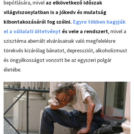
bepótlására, mivel
az elkövetkező időszak
világviszonylatban is a jókedv és mulatság
kibontakozásáról fog szólni.
Egyre többen hagyják
el a vállalati ültetvényt
és vele a rendszert
, mivel a
szisztéma aberrált elvárásainak való megfelelésre
törekvés kizárólag bánatot, depressziót, alkoholizmust
és öngyilkosságot vonzott be az egyszeri polgár
életébe.