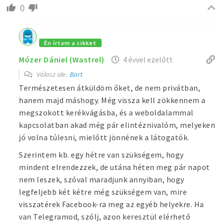
0
Én írtam a cikket
Mózer Dániel (Wastrel)
4 évvel ezelőtt
Válasz ide:
Bart
Természetesen átküldöm őket, de nem privátban,
hanem majd máshogy. Még vissza kell zökkennem a
megszokott kerékvágásba, és a weboldalammal
kapcsolatban akad még pár elintéznivalóm, melyeken
jó volna túlesni, mielőtt jönnének a látogatók.
Szerintem kb. egy hétre van szükségem, hogy
mindent elrendezzek, de utána héten meg pár napot
nem leszek, szóval maradjunk annyiban, hogy
legfeljebb két kétre még szükségem van, mire
visszatérek Facebook-ra meg az egyéb helyekre. Ha
van Telegramod, szólj, azon keresztül elérhető