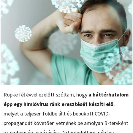
Röpke fél évvel ezelőtt szóltam, hogy
a háttérhatalom
épp egy himlővírus ránk eresztését készíti elő
,
melyet a teljesen földbe állt és bebukott COVID-
propagandát követően vetnének be amolyan B-tervként
az emberiség leigázására. Azt gondoltam, néhány