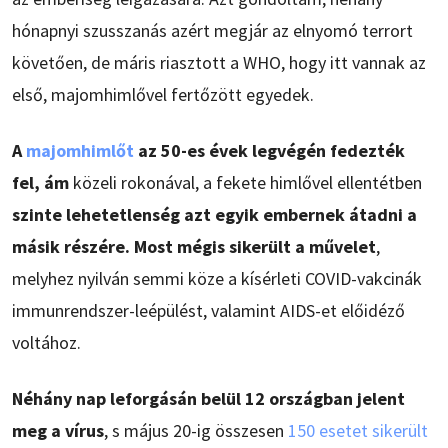
hónapnyi szusszanás azért megjár az elnyomó terrort
követően, de máris riasztott a WHO, hogy itt vannak az
első, majomhimlővel fertőzött egyedek.
A
majomhimlőt
az 50-es évek legvégén fedezték
fel, ám
közeli rokonával, a fekete himlővel ellentétben
szinte lehetetlenség azt egyik embernek átadni a
másik részére. Most mégis sikerült a művelet
,
melyhez nyilván semmi köze a kísérleti COVID-vakcinák
immunrendszer-leépülést, valamint AIDS-et előidéző
voltához.
Néhány nap leforgásán belül 12 országban jelent
meg a vírus
, s május 20-ig összesen
150 esetet sikerült