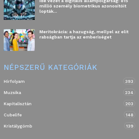
Ide vezet a digitális állampolgárság: 815
millió személy biometrikus azonosítóit
lopták...
Meritokrácia: a hazugság, mellyel az elit
rabságban tartja az emberiséget
NÉPSZERŰ KATEGÓRIÁK
Hírfolyam
393
Muzsika
234
Kapitalisztán
203
Cubelife
148
Kristálygömb
139