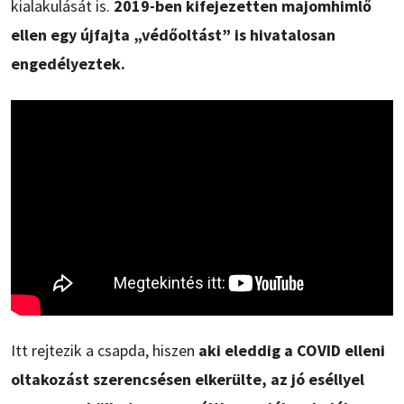
kialakulását is.
2019-ben kifejezetten majomhimlő
ellen egy újfajta „védőoltást” is hivatalosan
engedélyeztek.
Itt rejtezik a csapda, hiszen
aki eleddig a COVID elleni
oltakozást szerencsésen elkerülte, az jó eséllyel