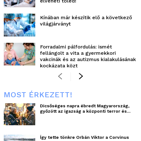
elveheti tőled!
Kínában már készítik elő a következő
világjárványt
Forradalmi pálfordulás: ismét
fellángolt a vita a gyermekkori
vakcinák és az autizmus kialakulásának
kockázata közt
MOST ÉRKEZETT!
Dicsőséges napra ébredt Magyarország,
győzött az igazság a központi terror és...
Így tette tönkre Orbán Viktor a Corvinus