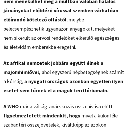
nem menekülhet meg a múltban valóban halálos
járványokat előidéző vírussal szemben várhatóan
előírandó kötelező oltástól
, melybe
belecsempészhetik ugyanazon anyagokat, melyeket
nem sikerült az orvosi rendelőket elkerülő egészséges
és életvidám emberekbe eregetni.
Az afrikai nemzetek jobbára együtt élnek a
majomhimlővel,
ahol egyszerű népbetegségnek számít
a kórság,
a nyugati országok azonban egyetlen ilyen
esetet sem tűrnek el a maguk territóriumain.
A WHO
már a válságtanácskozás összehívása előtt
figyelmeztetett mindenkit, hogy
mivel a különféle
szabadtéri összejövetelek, kiváltképp az azokon