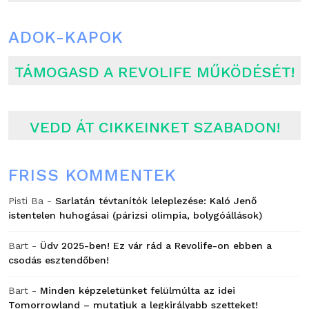
ADOK-KAPOK
TÁMOGASD A REVOLIFE MŰKÖDÉSÉT!
VEDD ÁT CIKKEINKET SZABADON!
FRISS KOMMENTEK
Pisti Ba
-
Sarlatán tévtanítók leleplezése: Kaló Jenő
istentelen huhogásai (párizsi olimpia, bolygóállások)
Bart
-
Üdv 2025-ben! Ez vár rád a Revolife-on ebben a
csodás esztendőben!
Bart
-
Minden képzeletünket felülmúlta az idei
Tomorrowland – mutatjuk a legkirályabb szetteket!