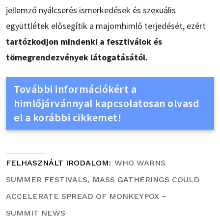
jellemző nyálcserés ismerkedések és szexuális
együttlétek elősegítik a majomhimlő terjedését, ezért
tartózkodjon mindenki a fesztiválok és
tömegrendezvények látogatásától.
További információkért a
himlőjárvánnyal kapcsolatosan olvasd
el a korábbi cikkemet!
FELHASZNÁLT IRODALOM
WHO WARNS
SUMMER FESTIVALS, MASS GATHERINGS COULD
ACCELERATE SPREAD OF MONKEYPOX –
SUMMIT NEWS