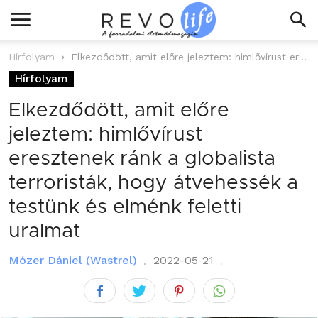
Hírfolyam
Elkezdődött, amit előre jeleztem: himlővírust eresztenek ránk a globalista terroristák, hogy átvehessék...
Hírfolyam
Elkezdődött, amit előre
jeleztem: himlővírust
eresztenek ránk a globalista
terroristák, hogy átvehessék a
testünk és elménk feletti
uralmat
Mózer Dániel (Wastrel)
2022-05-21