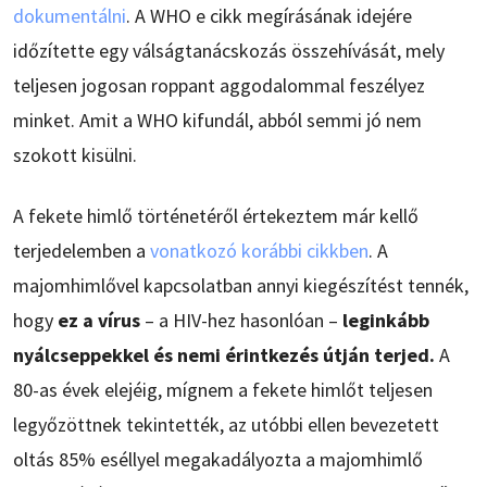
dokumentálni
. A WHO e cikk megírásának idejére
időzítette egy válságtanácskozás összehívását, mely
teljesen jogosan roppant aggodalommal feszélyez
minket. Amit a WHO kifundál, abból semmi jó nem
szokott kisülni.
A fekete himlő történetéről értekeztem már kellő
terjedelemben a
vonatkozó korábbi cikkben
. A
majomhimlővel kapcsolatban annyi kiegészítést tennék,
hogy
ez a vírus
– a HIV-hez hasonlóan –
leginkább
nyálcseppekkel és nemi érintkezés útján terjed.
A
80-as évek elejéig, mígnem a fekete himlőt teljesen
legyőzöttnek tekintették, az utóbbi ellen bevezetett
oltás 85% eséllyel megakadályozta a majomhimlő