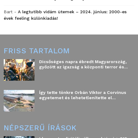
Bart
-
A legtutibb vidám ütemek – 2024. június: 2000-es
évek feeling különkiadás!
FRISS TARTALOM
Dicsőséges napra ébredt Magyarország,
győzött az igazság a központi terror és...
Így tette tönkre Orbán Viktor a Corvinus
egyetemet és lehetetlenítette el...
NÉPSZERŰ ÍRÁSOK