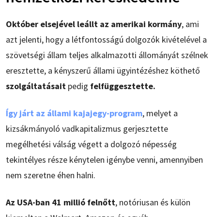
Október elsejével leállt az amerikai kormány
, ami
azt jelenti, hogy a létfontosságú dolgozók kivételével a
szövetségi állam teljes alkalmazotti állományát szélnek
eresztette, a kényszerű állami ügyintézéshez köthető
szolgáltatásait
pedig
felfüggesztette.
Így járt az állami kajajegy-program
, melyet a
kizsákmányoló vadkapitalizmus gerjesztette
megélhetési válság végett a dolgozó népesség
tekintélyes része kénytelen igénybe venni, amennyiben
nem szeretne éhen halni.
Az USA-ban 41 millió felnőtt
, notóriusan és külön