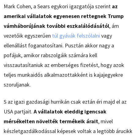
Mark Cohen, a Sears egykori igazgatója szerint
az
amerikai vállalatok egyenesen rettegnek Trump
vámháborújának további eszkalálódásától
, ám
vezetőik egyszerűen
túl gyávák felszólalni
vagy
ellenállást foganatosítani. Pusztán akkor nagy a
pofájuk, amikor rabszolgáik számára kell
visszautasítaniuk az emberséges fizetést, hogy azok
teljes munkaidős alkalmazottakként is kajajegyekre
szoruljanak.
S az igazi gazdasági hurrikán csak eztán éri majd el az
USA partjait.
A vállalatok eleddig igencsak
mérsékelten növelték termékeik árait
, mivel
készletgazdálkodással képesek voltak a legtöbb árucikk