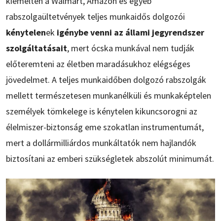
kiemelten a Walmart, Amazon és egyéb
rabszolgaültetvények teljes munkaidős dolgozói
kénytelen
ek
igénybe venni az állami jegyrendszer
szolgáltatásait
, mert ócska munkával nem tudják
előteremteni az életben maradásukhoz elégséges
jövedelmet. A teljes munkaidőben dolgozó rabszolgák
mellett természetesen munkanélküli és munkaképtelen
személyek tömkelege is kénytelen kikuncsorogni az
élelmiszer-biztonság eme szokatlan instrumentumát,
mert a dollármilliárdos munkáltatók nem hajlandók
biztosítani az emberi szükségletek abszolút minimumát.