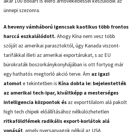
akár 100 dollárt is elérő árnövekedéssel készülődik az
ünnepi szezonra.
A heveny vámháború igencsak kaotikus több frontos
harccá eszkalálódott.
Ahogy Kína nem vesz több
szóját az amerikai parasztoktól, úgy Kanada viszont-
tarifákkal illeti az amerikai exportárukat, s az EU
bürokraták boszorkánykonyhájában is ott fortyog már
egy hathatós megtorló akció terve. Ám
az igazi
atomot
e tekintetben is
Kína dobta le: bejelentették
az amerikai tech-ipar, kiváltképp a mesterséges
intelligencia központok és
az exporttilalom alá pakolt
high tech chipek előállításához nélkülözhetetlen
ritkaföldfémek radikális export-korlátok alá
vonását
, amely nyersanyagok nélkül az USA