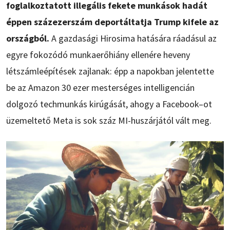
foglalkoztatott illegális fekete munkások hadát
éppen százezerszám deportáltatja Trump kifele az
országból.
A gazdasági Hirosima hatására ráadásul az
egyre fokozódó munkaerőhiány ellenére heveny
létszámleépítések zajlanak: épp a napokban jelentette
be az Amazon 30 ezer mesterséges intelligencián
dolgozó techmunkás kirúgását, ahogy a Facebook–ot
üzemeltető Meta is sok száz MI-huszárjától vált meg.