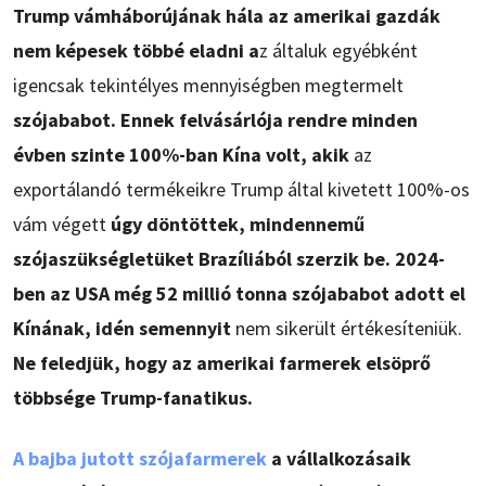
Trump vámháborújának hála az amerikai gazdák
nem képesek többé eladni a
z általuk egyébként
igencsak tekintélyes mennyiségben megtermelt
szójababot. Ennek felvásárlója rendre minden
évben szinte 100%-ban Kína volt, akik
az
exportálandó termékeikre Trump által kivetett 100%-os
vám végett
úgy döntöttek, mindennemű
szójaszükségletüket Brazíliából szerzik be. 2024-
ben az USA még 52 millió tonna szójababot adott el
Kínának, idén semennyit
nem sikerült értékesíteniük.
Ne feledjük, hogy az amerikai farmerek elsöprő
többsége Trump-fanatikus.
A bajba jutott szójafarmerek
a vállalkozásaik