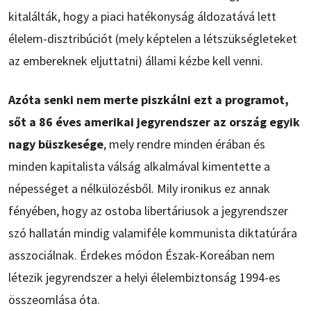
kitalálták, hogy a piaci hatékonyság áldozatává lett
élelem-disztribúciót (mely képtelen a létszükségleteket
az embereknek eljuttatni) állami kézbe kell venni.
Azóta senki nem merte piszkálni ezt a programot,
sőt a 86 éves amerikai jegyrendszer az ország egyik
nagy büszkesége
, mely rendre minden érában és
minden kapitalista válság alkalmával kimentette a
népességet a nélkülözésből. Mily ironikus ez annak
fényében, hogy az ostoba libertáriusok a jegyrendszer
szó hallatán mindig valamiféle kommunista diktatúrára
asszociálnak. Érdekes módon Észak-Koreában nem
létezik jegyrendszer a helyi élelembiztonság 1994-es
összeomlása óta.