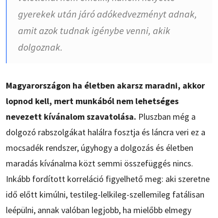
gyerekek után járó adókedvezményt adnak,
amit azok tudnak igénybe venni, akik
dolgoznak.
Magyarországon ha életben akarsz maradni, akkor
lopnod kell, mert munkából nem lehetséges
nevezett kívánalom szavatolása.
Pluszban még a
dolgozó rabszolgákat halálra fosztja és láncra veri ez a
mocsadék rendszer, úgyhogy a dolgozás és életben
maradás kívánalma közt semmi összefüggés nincs.
Inkább fordított korreláció figyelhető meg: aki szeretne
idő előtt kimúlni, testileg-lelkileg-szellemileg fatálisan
leépülni, annak valóban legjobb, ha mielőbb elmegy