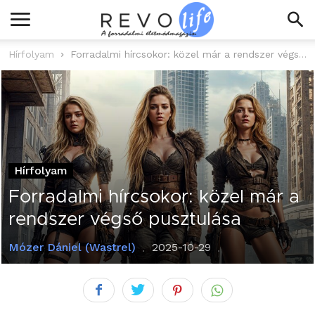
Hírfolyam
Forradalmi hírcsokor: közel már a rendszer végső pusztulása
Hírfolyam
Forradalmi hírcsokor: közel már a
rendszer végső pusztulása
Mózer Dániel (Wastrel)
2025-10-29