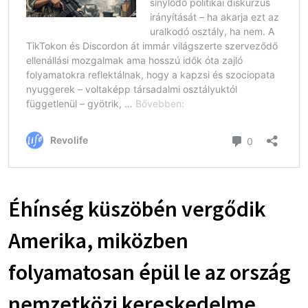
Éhínség küszöbén vergődik
Amerika, miközben
folyamatosan épül le az ország
nemzetközi kereskedelme