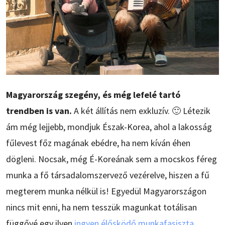
Magyarország szegény, és még lefelé tartó
trendben is van.
A két állítás nem exkluzív. 🙂 Létezik
ám még lejjebb, mondjuk Észak-Korea, ahol a lakosság
fűlevest főz magának ebédre, ha nem kíván éhen
dögleni. Nocsak, még É-Koreának sem a mocskos féreg
munka a fő társadalomszervező vezérelve, hiszen a fű
megterem munka nélkül is! Egyedül Magyarországon
nincs mit enni, ha nem tesszük magunkat totálisan
függővé egy ilyen
ingyen élősködő munkafasiszta