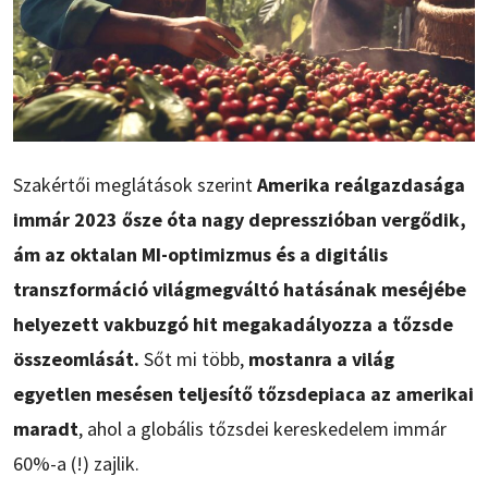
Szakértői meglátások szerint
Amerika reálgazdasága
immár 2023 ősze óta nagy depresszióban vergődik,
ám az oktalan MI-optimizmus és a digitális
transzformáció világmegváltó hatásának meséjébe
helyezett vakbuzgó hit megakadályozza a tőzsde
összeomlását.
Sőt mi több,
mostanra a világ
egyetlen mesésen teljesítő tőzsdepiaca az amerikai
maradt
, ahol a globális tőzsdei kereskedelem immár
60%-a (!) zajlik.