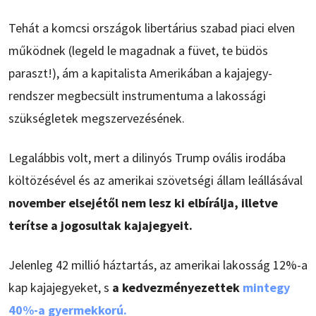
Tehát a komcsi országok libertárius szabad piaci elven
működnek (legeld le magadnak a füvet, te büdös
paraszt!), ám a kapitalista Amerikában a kajajegy-
rendszer megbecsült instrumentuma a lakossági
szükségletek megszervezésének.
Legalábbis volt, mert a dilinyós Trump ovális irodába
költözésével és az amerikai szövetségi állam leállásával
november elsejétől nem lesz ki elbírálja, illetve
terítse a jogosultak kajajegyeit.
Jelenleg 42 millió háztartás, az amerikai lakosság 12%-a
kap kajajegyeket, s
a kedvezményezettek
mintegy
40%-a gyermekkorú.