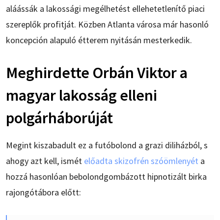
aláássák a lakossági megélhetést ellehetetlenítő piaci
szereplők profitját. Közben Atlanta városa már hasonló
koncepción alapuló étterem nyitásán mesterkedik.
Meghirdette Orbán Viktor a
magyar lakosság elleni
polgárháborúját
Megint kiszabadult ez a futóbolond a grazi diliházból, s
ahogy azt kell, ismét
előadta skizofrén szóömlenyét
a
hozzá hasonlóan bebolondgombázott hipnotizált birka
rajongótábora előtt: