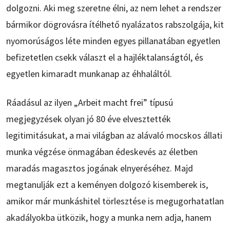
dolgozni. Aki meg szeretne élni, az nem lehet a rendszer
bármikor dögrovásra ítélhető nyalázatos rabszolgája, kit
nyomorúságos léte minden egyes pillanatában egyetlen
befizetetlen csekk választ el a hajléktalanságtól, és
egyetlen kimaradt munkanap az éhhaláltól.
Ráadásul az ilyen „Arbeit macht frei” típusú
megjegyzések olyan jó 80 éve elvesztették
legitimitásukat, a mai világban az alávaló mocskos állati
munka végzése önmagában édeskevés az életben
maradás magasztos jogának elnyeréséhez. Majd
megtanulják ezt a keményen dolgozó kisemberek is,
amikor már munkáshitel törlesztése is megugorhatatlan
akadályokba ütközik, hogy a munka nem adja, hanem