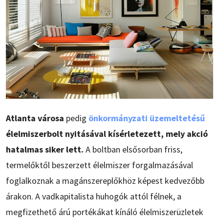
Atlanta városa
pedig
önkormányzati üzemeltetésű
élelmiszerbolt nyitásával kísérletezett, mely akció
hatalmas siker lett.
A boltban elsősorban friss,
termelőktől beszerzett élelmiszer forgalmazásával
foglalkoznak a magánszereplőkhöz képest kedvezőbb
árakon. A vadkapitalista huhogók attól félnek, a
megfizethető árú portékákat kínáló élelmiszerüzletek