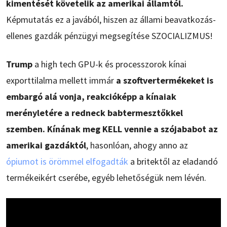
kimentését követelik az amerikai államtól.
Képmutatás ez a javából, hiszen az állami beavatkozás-
ellenes gazdák pénzügyi megsegítése SZOCIALIZMUS!
Trump
a high tech GPU-k és processzorok kínai
exporttilalma mellett immár
a szoftvertermékeket is
embargó alá vonja, reakcióképp a kínaiak
merényletére a redneck babtermesztőkkel
szemben. Kínának meg KELL vennie a szójababot az
amerikai gazdáktól
, hasonlóan, ahogy anno az
ópiumot is örömmel elfogadták
a britektől az eladandó
termékeikért cserébe, egyéb lehetőségük nem lévén.