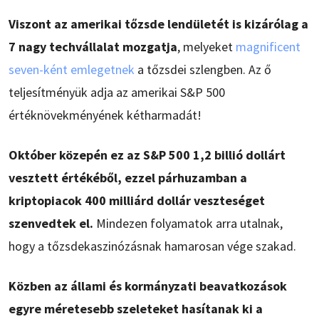
Viszont az amerikai tőzsde lendületét is kizárólag a
7 nagy techvállalat mozgatja
, melyeket
magnificent
seven-ként emlegetnek
a tőzsdei szlengben. Az ő
teljesítményük adja az amerikai S&P 500
értéknövekményének kétharmadát!
Október közepén ez az S&P 500 1,2 billió dollárt
vesztett értékéből, ezzel párhuzamban a
kriptopiacok 400 milliárd dollár veszteséget
szenvedtek el.
Mindezen folyamatok arra utalnak,
hogy a tőzsdekaszinózásnak hamarosan vége szakad.
Közben az állami és kormányzati beavatkozások
egyre méretesebb szeleteket hasítanak ki a