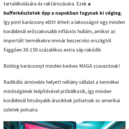
tartalékolására és raktározására. Ezek
a
bufferkészletek épp a napokban fogynak ki végleg
,
így pont karácsony előtt érheti a lakosságot egy minden
korábbinál erőszakosabb inflációs hullám, amikor az
importált termékekre immár beszerzési országtól
függően 30-150 százalékos extra sáp rakódik.
Boldog karácsonyt minden kedves MAGA szavazónak!
Radikális árnövelés helyett néhány vállalat a termékei
minőségének leépítésével próbálkozik, így minden
korábbinál hitványabb árucikkek juthatnak az amerikai
üzletek polcaira.