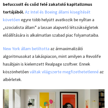
befuccsolt és csőd felé zakatoló kapitalizmus
tortájából.
Az Intel és Boeing állami kisegítését
követően
egyre több helyütt avatkozik be nyíltan a
„szocialista állam” a lassan alapvető létszükségletek
előállítására is alkalmatlan szabad piac folyamataiba.
New York állam betiltotta
az ármaximalizáló
algoritmusokat a lakáspiacon, mint amilyen a Revolife
hasábjain is kielemzett Realpage szoftver. Ennek
köszönhetően
váltak világszerte megfizethetetlenné
az
albérletek.