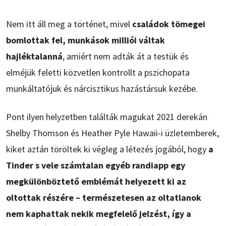
Nem itt áll meg a történet, mivel
családok tömegei
bomlottak fel, munkások milliói váltak
hajléktalanná
, amiért nem adták át a testük és
elméjük feletti közvetlen kontrollt a pszichopata
munkáltatójuk és nárcisztikus hazástársuk kezébe.
Pont ilyen helyzetben találták magukat 2021 derekán
Shelby Thomson és Heather Pyle Hawaii-i üzletemberek,
kiket aztán töröltek ki végleg a létezés jogából, hogy
a
Tinder s vele számtalan egyéb randiapp egy
megkülönböztető emblémát helyezett ki az
oltottak részére – természetesen az oltatlanok
nem kaphattak nekik megfelelő jelzést, így a