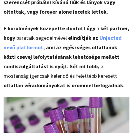
szerencsét próbálni kívánó fiúk és lányok vagy
oltottak, vagy forever alone incelek lettek.
E körülmények közepette döntött úgy
a
két partner,
hogy
barátaik segedelmével
elindítják az
Unjected
nevű platformot
, ami az egészséges oltatlanok
közti csevej lefolytatásának lehetősége mellett
randiszolgáltatást is nyújt. Sőt mi több,
a
mostanság igencsak kelendő és felettébb keresett
oltatlan véradományokat is örömmel befogadnak.