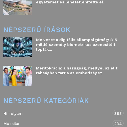
egyetemet és lehetetlenítette el...
NÉPSZERŰ ÍRÁSOK
Ide vezet a digitális állampolgárság: 815
millió személy biometrikus azonosítóit
lopták...
Meritokrácia: a hazugság, mellyel az elit
rabságban tartja az emberiséget
NÉPSZERŰ KATEGÓRIÁK
Hírfolyam
393
Muzsika
234