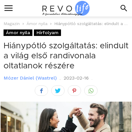
Magazin
Ámor nyila
Hiánypótló szolgáltatás: elindult a világ első randivonala oltatlanok részére
Ámor nyila
Hírfolyam
Hiánypótló szolgáltatás: elindult
a világ első randivonala
oltatlanok részére
Mózer Dániel (Wastrel)
2023-02-16