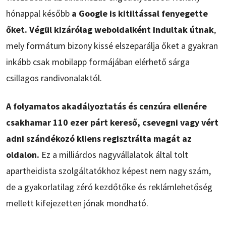
hónappal később
a Google is kitiltással fenyegette
őket. Végül kizárólag weboldalként indultak útnak
,
mely formátum bizony kissé elszeparálja őket a gyakran
inkább csak mobilapp formájában elérhető sárga
csillagos randivonalaktól.
A folyamatos akadályoztatás és cenzúra ellenére
csakhamar 110 ezer párt kereső, csevegni vagy vért
adni szándékozó kliens regisztrálta magát az
oldalon.
Ez a milliárdos nagyvállalatok által tolt
apartheidista szolgáltatókhoz képest nem nagy szám,
de a gyakorlatilag zéró kezdőtőke és reklámlehetőség
mellett kifejezetten jónak mondható.