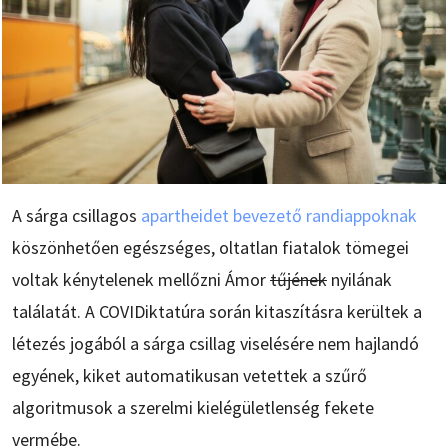
A sárga csillagos
apartheidet bevezető randiappoknak
köszönhetően egészséges, oltatlan fiatalok tömegei
voltak kénytelenek mellőzni Ámor
tűjének
nyilának
találatát. A COVIDiktatúra során kitaszításra kerültek a
létezés jogából a sárga csillag viselésére nem hajlandó
egyének, kiket automatikusan vetettek a szűrő
algoritmusok a szerelmi kielégületlenség fekete
vermébe.