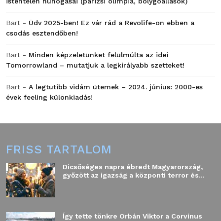
istentelen huhogásai (párizsi olimpia, bolygóállások)
Bart
-
Üdv 2025-ben! Ez vár rád a Revolife-on ebben a
csodás esztendőben!
Bart
-
Minden képzeletünket felülmúlta az idei
Tomorrowland – mutatjuk a legkirályabb szetteket!
Bart
-
A legtutibb vidám ütemek – 2024. június: 2000-es
évek feeling különkiadás!
FRISS TARTALOM
Dicsőséges napra ébredt Magyarország,
győzött az igazság a központi terror és...
Így tette tönkre Orbán Viktor a Corvinus