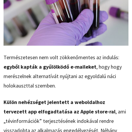
Természetesen nem volt zökkenőmentes az indulás:
egyből kapták a gyűlölködő e-maileket
, hogy hogy
merészelnek alternatívát nyújtani az egyoldalú náci
holokauszttal szemben.
Külön nehézséget jelentett a weboldalhoz
tervezett app elfogadtatása az Apple store-ral
, ami
„tévinformációk” terjesztésének indokával rendre
visszadobta az alkalmazás engedélyezését. Néhány