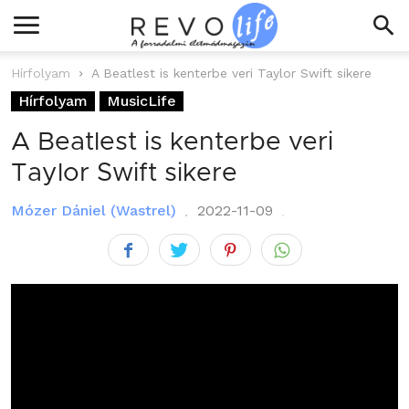
Hírfolyam
A Beatlest is kenterbe veri Taylor Swift sikere
Hírfolyam
MusicLife
A Beatlest is kenterbe veri
Taylor Swift sikere
Mózer Dániel (Wastrel)
2022-11-09