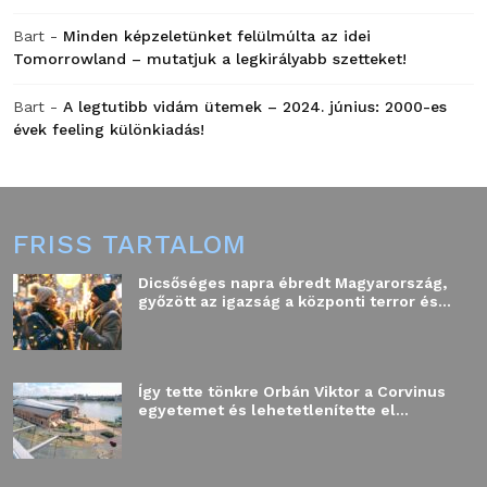
Bart
-
Minden képzeletünket felülmúlta az idei
Tomorrowland – mutatjuk a legkirályabb szetteket!
Bart
-
A legtutibb vidám ütemek – 2024. június: 2000-es
évek feeling különkiadás!
FRISS TARTALOM
Dicsőséges napra ébredt Magyarország,
győzött az igazság a központi terror és...
Így tette tönkre Orbán Viktor a Corvinus
egyetemet és lehetetlenítette el...