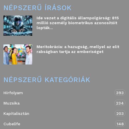
NÉPSZERŰ ÍRÁSOK
Ide vezet a digitális állampolgárság: 815
millió személy biometrikus azonosítóit
lopták...
Meritokrácia: a hazugság, mellyel az elit
rabságban tartja az emberiséget
NÉPSZERŰ KATEGÓRIÁK
Hírfolyam
393
Muzsika
234
Kapitalisztán
203
Cubelife
148