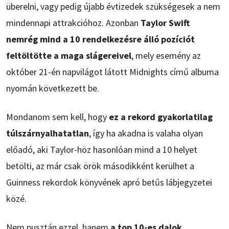
überelni, vagy pedig újabb évtizedek szükségesek a nem
mindennapi attrakcióhoz. Azonban
Taylor Swift
nemrég mind a 10 rendelkezésre álló pozíciót
feltöltötte a maga slágereivel
, mely esemény az
október 21-én napvilágot látott Midnights című albuma
nyomán következett be.
Mondanom sem kell, hogy
ez a rekord gyakorlatilag
túlszárnyalhatatlan
, így ha akadna is valaha olyan
előadó, aki Taylor-höz hasonlóan mind a 10 helyet
betölti, az már csak örök másodikként kerülhet a
Guinness rekordok könyvének apró betűs lábjegyzetei
közé.
Nem pusztán ezzel, hanem
a top 10-es dalok