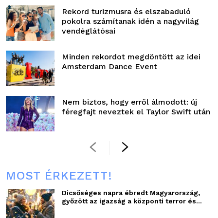
Rekord turizmusra és elszabaduló
pokolra számítanak idén a nagyvilág
vendéglátósai
Minden rekordot megdöntött az idei
Amsterdam Dance Event
Nem biztos, hogy erről álmodott: új
féregfajt neveztek el Taylor Swift után
MOST ÉRKEZETT!
Dicsőséges napra ébredt Magyarország,
győzött az igazság a központi terror és...