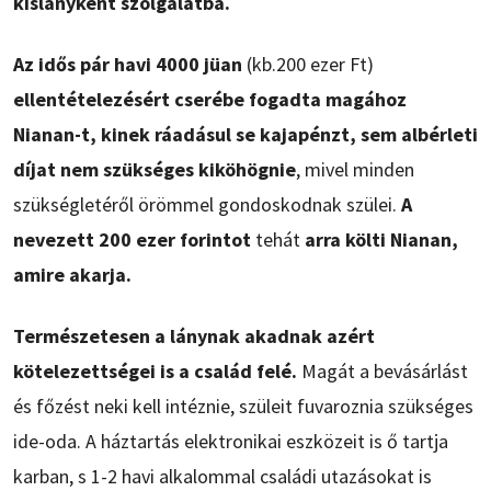
kislányként szolgálatba.
Az idős pár havi 4000 jüan
(kb.200 ezer Ft)
ellentételezésért cserébe fogadta magához
Nianan-t, kinek ráadásul se kajapénzt, sem albérleti
díjat nem szükséges kiköhögnie
, mivel minden
szükségletéről örömmel gondoskodnak szülei.
A
nevezett 200 ezer forintot
tehát
arra költi Nianan,
amire akarja.
Természetesen a lánynak akadnak azért
kötelezettségei is a család felé.
Magát a bevásárlást
és főzést neki kell intéznie, szüleit fuvaroznia szükséges
ide-oda. A háztartás elektronikai eszközeit is ő tartja
karban, s 1-2 havi alkalommal családi utazásokat is