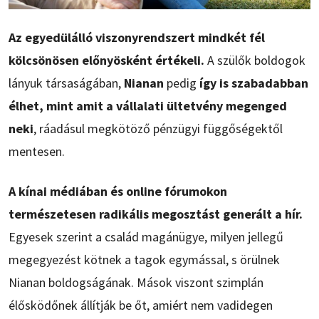
Az egyedülálló viszonyrendszert mindkét fél
kölcsönösen előnyösként értékeli.
A szülők boldogok
lányuk társaságában,
Nianan
pedig
így is szabadabban
élhet, mint amit a vállalati ültetvény megenged
neki
, ráadásul megkötöző pénzügyi függőségektől
mentesen.
A kínai médiában és online fórumokon
természetesen radikális megosztást generált a hír.
Egyesek szerint a család magánügye, milyen jellegű
megegyezést kötnek a tagok egymással, s örülnek
Nianan boldogságának. Mások viszont szimplán
élősködőnek állítják be őt, amiért nem vadidegen