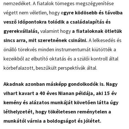
nemzedéket. A fiatalok tömeges megszégyenítése
végett nem véletlen, hogy e
gyre ködösebb és távolba
vesző időpontokra tolódik a családalapítás és
gyerekvállalás,
valamint hogy
a fiataloknak ötletük
sincs arra, mit szeretnének csinálni.
A lelkesedés és
önálló törekvés minden instrumentumát kiütötték a
kezeikből az elbutító oktatás és a szülői kontroll által
körbefalazott, beszűkült perspektívák által.
Akadnak azonban másképp gondolkodók is. Nagy
vihart kavart a 40 éves Nianan példája, aki 15 év
kemény és alázatos munkáját követően látta úgy
léthelyzetét, hogy tökéletesen reménytelen a
munkától várnia a boldogságot és jólétet.