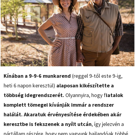
Kínában a 9-9-6 munkarend
(reggel 9-től este 9-ig,
heti 6 napon keresztül)
alaposan kikészítette a
többség idegrendszerét.
Olyannyira, hogy f
iatalok
komplett tömegei kívánják immár a rendszer
halálát. Akaratuk érvényesítése érdekében akár
keresztbe is fekszenek a nyílt utcán
, így jelezvén a
pártállam részére, hogy nem vagyunk hajlandóak többé