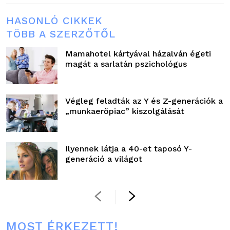
HASONLÓ CIKKEK
TÖBB A SZERZŐTŐL
Mamahotel kártyával házalván égeti
magát a sarlatán pszichológus
Végleg feladták az Y és Z-generációk a
„munkaerőpiac” kiszolgálását
Ilyennek látja a 40-et taposó Y-
generáció a világot
MOST ÉRKEZETT!