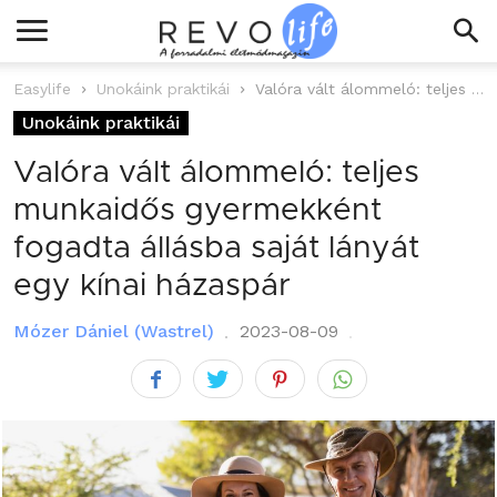
Easylife
Unokáink praktikái
Valóra vált álommeló: teljes munkaidős gyermekként fogadta állásba saját lányát egy kínai...
Unokáink praktikái
Valóra vált álommeló: teljes
munkaidős gyermekként
fogadta állásba saját lányát
egy kínai házaspár
Mózer Dániel (Wastrel)
2023-08-09