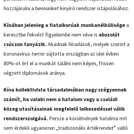
hozzájárulni a bennünket kinyíró rendszer istápolásához.
Kínában jelenleg a fiatalkorúak munkanélkülisége
a
keresztbe fekvést figyelembe nem véve is
abszolút
csúcson tanyázik.
Akadnak híradások, melyek szerint a
koronavírus-terror sújtotta országban az idei évben
80%-ot ért el a munkát találni nem képes, frissen
végzett diplomások aránya.
Kína kollektivista társadalmában nagy szégyennek
számít, ha valaki nem a hatalom vagy a családi
közeg utasításainak megfelelő lelkesedéssel válik
rendszerszolgává.
Persze a körülmények hatalma mit
sem érdekli ugyanezen „tradicionális értékrendet” valló