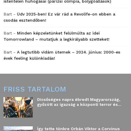
istentelen huhogásai (párizsi olimpia, bolygóállások)
Bart
-
Üdv 2025-ben! Ez vár rád a Revolife-on ebben a
csodás esztendőben!
Bart
-
Minden képzeletünket felülmúlta az idei
Tomorrowland – mutatjuk a legkirályabb szetteket!
Bart
-
A legtutibb vidám ütemek – 2024. június: 2000-es
évek feeling különkiadás!
FRISS TARTALOM
Dicsőséges napra ébredt Magyarország,
győzött az igazság a központi terror és...
Így tette tönkre Orbán Viktor a Corvinus