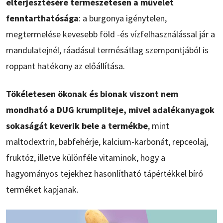
elterjesztésére természetesen a művelet
fenntarthatósága
: a burgonya igénytelen,
megtermelése kevesebb föld -és vízfelhasználással jár a
mandulatejnél, ráadásul termésátlag szempontjából is
roppant hatékony az előállítása.
Tökéletesen ökonak és bionak viszont nem
mondható a DUG krumpliteje, mivel adalékanyagok
sokaságát keverik bele a termékbe
, mint
maltodextrin, babfehérje, kalcium-karbonát, repceolaj,
fruktóz, illetve különféle vitaminok, hogy a
hagyományos tejekhez hasonlítható tápértékkel bíró
terméket kapjanak.