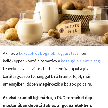
Akinek a
kukacok és bogarak fogyasztása
nem
kellőképpen vonzó alternatíva a
közelgő élelemválság
fényében, talán választhatja elemózsiájául a jóval
barátságosabb felhanggal bíró krumplitejet, már
amennyiben időben megérkezik a boltok polcaira.
Az első krumplitej-márka
, a DUG
termékei épp
mostanában debütáltak az angol üzletekben.