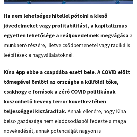
Ha nem lehetséges hitellel pótolni a kieső
jövedelmeket vagy profitabilitást, a kapitalizmus
egyetlen lehetősége a reáljövedelmek megvágása
a
munkaerő részére, illetve csődbemenetel vagy radikális
leépítések a nagyvállalatoknál.
Kína épp ebbe a csapdába esett bele. A COVID előtt
tömegével ömlött az országba a külföldi tőke,
csakhogy e források a zéró COVID politikának
köszönhető heveny terror következtében
teljességgel kiszáradtak.
Annak ellenére, hogy Kína
belső gazdasága nem eladósodásból fedezte a maga
növekedését, annak potenciálját nagyon is