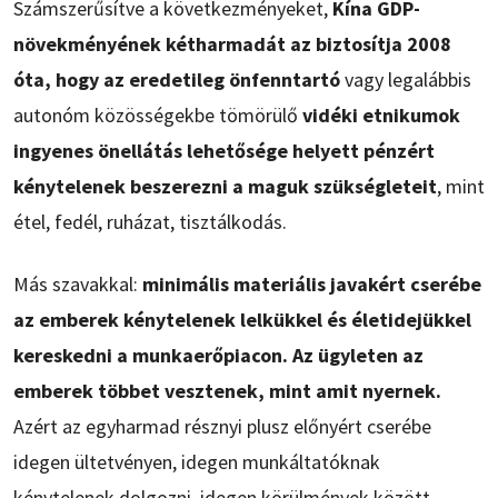
Számszerűsítve a következményeket,
Kína GDP-
növekményének kétharmadát az biztosítja 2008
óta, hogy az eredetileg önfenntartó
vagy legalábbis
autonóm közösségekbe tömörülő
vidéki etnikumok
ingyenes önellátás lehetősége helyett pénzért
kénytelenek beszerezni a maguk szükségleteit
, mint
étel, fedél, ruházat, tisztálkodás.
Más szavakkal:
minimális materiális javakért cserébe
az emberek kénytelenek lelkükkel és életidejükkel
kereskedni a munkaerőpiacon. Az ügyleten az
emberek többet vesztenek, mint amit nyernek.
Azért az egyharmad résznyi plusz előnyért cserébe
idegen ültetvényen, idegen munkáltatóknak
kénytelenek dolgozni, idegen körülmények között –