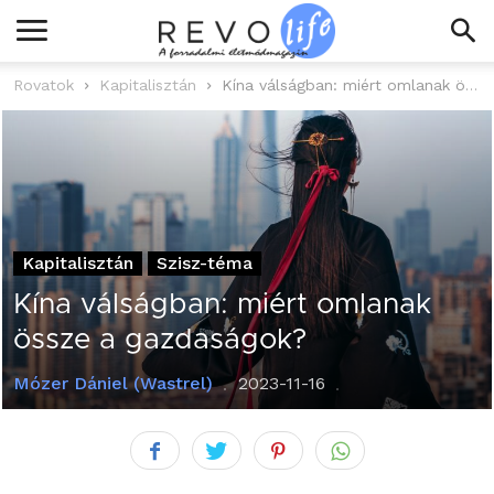
Rovatok
Kapitalisztán
Kína válságban: miért omlanak össze a gazdaságok?
Kapitalisztán
Szisz-téma
Kína válságban: miért omlanak
össze a gazdaságok?
Mózer Dániel (Wastrel)
2023-11-16