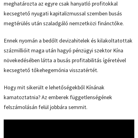
meghatározta az egyre csak hanyatló profitokkal
kecsegtető nyugati kapitalizmussal szemben busás
megtérülés után szaladgáló nemzetközi finánctőke.
Ennek nyomán a bedőlt devizahitelek és kilakoltatottak
százmillióit maga után hagyó pénzügyi szektor Kína
növekedésében látta a busás profitabilitás ígéretével
kecsegtető tőkehegemónia visszatértét.
Hogy mit sikerült e lehetőségekből Kínának
kamatoztatnia? Az emberek függetlenségének
felszámolásán felül jobbára semmit.