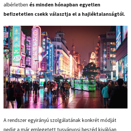
albérletben
és minden hónapban egyetlen
befizetetlen csekk választja el a hajléktalanságtól.
A rendszer egyirányú szolgálatának konkrét módját
pedig a már emlegetett tusványosi beszéd kiválóan