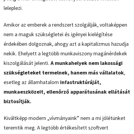
leleplezi.
Amikor az emberek a rendszert szolgálják, voltaképpen
nem a maguk szükségletei és igényei kielégítése
érdekében dolgoznak, ahogy azt a kapitalizmus hazudja
nekik. Ehelyett a legtöbb munkaviszony magánérdekek
kiszolgálását jelenti.
A munkahelyek nem lakossági
szükségleteket termelnek, hanem más vállalatok
,
esetleg az államhatalom
infastruktúráját,
munkaeszközeit, ellenőrző apparátusának ellátását
biztosítják.
Kiváltképp modern „vívmányaink” nem a mi jólétünket
teremtik meg. A legtöbb értékesített szoftvert