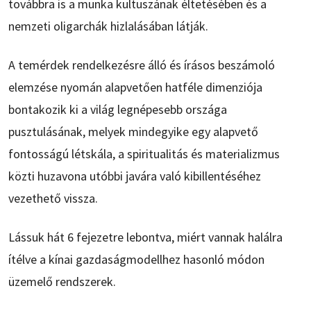
továbbra is a munka kultuszának éltetésében és a
nemzeti oligarchák hizlalásában látják.
A temérdek rendelkezésre álló és írásos beszámoló
elemzése nyomán alapvetően hatféle dimenziója
bontakozik ki a világ legnépesebb országa
pusztulásának, melyek mindegyike egy alapvető
fontosságú létskála, a spiritualitás és materializmus
közti huzavona utóbbi javára való kibillentéséhez
vezethető vissza.
Lássuk hát 6 fejezetre lebontva, miért vannak halálra
ítélve a kínai gazdaságmodellhez hasonló módon
üzemelő rendszerek.