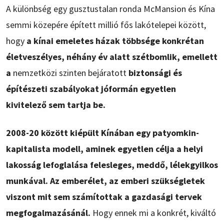
A különbség egy gusztustalan ronda McMansion és Kína
semmi közepére épített millió fős lakótelepei között,
hogy
a kínai emeletes házak többsége konkrétan
életveszélyes, néhány év alatt szétbomlik, emellett
a
nemzetközi szinten bejáratott
biztonsági és
építészeti szabályokat jóformán egyetlen
kivitelező sem tartja be.
2008-20 között kiépült Kínában egy patyomkin-
kapitalista modell, aminek egyetlen célja a helyi
lakosság lefoglalása felesleges, meddő, lélekgyilkos
munkával. Az emberélet, az emberi szükségletek
viszont mit sem számítottak a gazdasági tervek
megfogalmazásánál.
Hogy ennek mi a konkrét, kiváltó