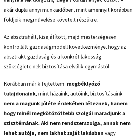
akár dupla annyi munkaidőben, mint amennyit korábban
földjeik megművelése követelt részükre.
Az absztrahált, kisajátított, majd mesterségesen
kontrollált gazdaságmodell következménye, hogy az
absztrakt gazdaság és a konkrét lakosság
szükségleteinek biztosítása elválik egymástól.
Korábban már kifejtettem:
megbéklyózó
tulajdonaink
, mint házaink, autóink, biztosításaink
nem a magunk jóléte érdekében léteznek, hanem
hogy minél megkötözöttebb szolgái maradjunk a
szisztémának. Aki nem rendszerszolga, annak nem
lehet autója, nem lakhat saját lakásban
vagy