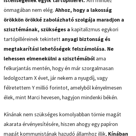
istenségének egyik tartópillérét.
Ám mindez
önmagában nem elég.
Ahhoz, hogy a lakosság
örökkön örökké zabolázható szolgája maradjon a
szisztémának, szükséges a
kapitalizmus egykori
tartópilléreinek tekintett
anyagi biztonság és
megtakarítási lehetőségek felszámolása. Ne
lehessen elmenekülni a szisztémából
ama
felkurjantás mentén, hogy én már szorgalmasan
ledolgoztam X évet, jár nekem a nyugdíj, vagy
félretettem Y millió forintot, amelyből kényelmesen
élek, mint Marci hevesen, hagyjon mindenki békén.
Kínának nem szükséges komolyabban törnie magát
akarata érvényesítésére, hiszen ahogy egy papíron
magát kommunistának hazudó államhoz illik,
Kínában