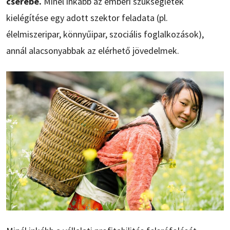
cserébe.
Minél inkább az emberi szükségletek
kielégítése egy adott szektor feladata (pl.
élelmiszeripar, könnyűipar, szociális foglalkozások),
annál alacsonyabbak az elérhető jövedelmek.