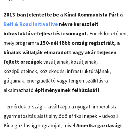
2013-ban jelentette be a Kínai Kommunista Párt a
Belt & Road Initivative
névre keresztelt
infrastuktúra-fejlesztési csomagot.
Ennek keretében,
mely programra
150-nél több ország regisztrált, a
kínaiak vállalják elmaradott vagy akár teljesen
fejlett országok
vasútjainak, közútjainak,
középületeinek, közlekedési infrastruktúrájának,
gátjainak, energiaellátó vagy tengeri szállításra
alkalmazható
építményeinek felhúzását!
Temérdek ország – kiváltképp a nyugati imperalista
gyarmatosítás alatt sínylődő afrikai népek – üdvözli
Kína gazdaságprogramját, mivel
Amerika gazdasági