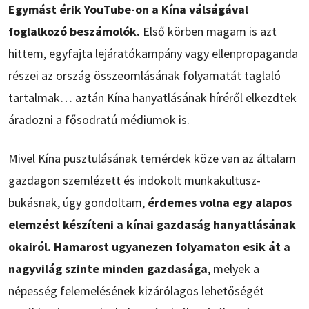
Egymást érik YouTube-on a Kína válságával
foglalkozó beszámolók.
Első körben magam is azt
hittem, egyfajta lejáratókampány vagy ellenpropaganda
részei az ország összeomlásának folyamatát taglaló
tartalmak… aztán Kína hanyatlásának híréről elkezdtek
áradozni a fősodratú médiumok is.
Mivel Kína pusztulásának temérdek köze van az általam
gazdagon szemlézett és indokolt munkakultusz-
bukásnak, úgy gondoltam,
érdemes volna egy alapos
elemzést készíteni a kínai gazdaság hanyatlásának
okairól. Hamarost ugyanezen folyamaton esik át a
nagyvilág szinte minden gazdasága
, melyek a
népesség felemelésének kizárólagos lehetőségét