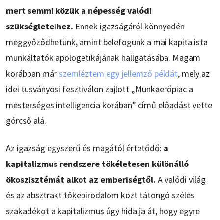
mert semmi közük a népesség valódi
szükségleteihez.
Ennek igazságáról könnyedén
meggyőződhetünk, amint belefogunk a mai kapitalista
munkáltatók apologetikájának hallgatásába. Magam
korábban már
szemléztem egy jellemző példát
, mely az
idei tusványosi fesztiválon zajlott „Munkaerőpiac a
mesterséges intelligencia korában” című előadást vette
górcső alá.
Az igazság egyszerű és magától értetődő:
a
kapitalizmus rendszere tökéletesen különálló
ökoszisztémát alkot az emberiségtől.
A valódi világ
és az absztrakt tőkebirodalom közt tátongó széles
szakadékot a kapitalizmus úgy hidalja át, hogy egyre