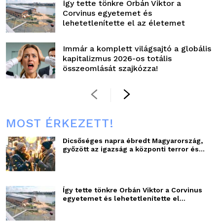
Így tette tönkre Orbán Viktor a
Corvinus egyetemet és
lehetetlenítette el az életemet
Immár a komplett világsajtó a globális
kapitalizmus 2026-os totális
összeomlását szajkózza!
MOST ÉRKEZETT!
Dicsőséges napra ébredt Magyarország,
győzött az igazság a központi terror és...
Így tette tönkre Orbán Viktor a Corvinus
egyetemet és lehetetlenítette el...