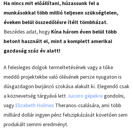
Ha nincs mit előállítani, húzassunk fel a
munkásokkal több millió teljesen szükségtelen,
éveken belül összedőlésre ítélt tömbházat.
Beszédes adat, hogy
Kína három éven belül több
betont használt el, mint a komplett amerikai
gazdaság száz év alatt!
A felesleges dolgok termeltetésének vagy a tőke
meddő projektekbe való ölésének persze nyugaton is
dúsgazdagon burjánzó szokása alakult ki. Elegendő csak
a köznevetség tárgyává lett
Juicero gépekre
gondolni,
vagy
Elizabeth Holmes
Theranos-csalására, ami több
milliárd dollár ingyen pénz felszipkázását követően sem
produkált semmi eredményt.