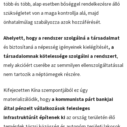
több és több, alap esetben bőséggel rendelkezésre álló
szükségletet von a maga kontrollja alá, majd
önhatalmúlag szabályozza azok hozzáférését.
Ahelyett, hogy a rendszer szolgálná a társadalmat
és biztosítaná a népesség igényeinek kielégítését
, a
társadalomnak kötelessége szolgálni a rendszert
,
mely akcióért cserébe az semmilyen ellenszolgáltatással
nem tartozik a néptömegek részére.
Kifejezetten Kína szempontjából ez úgy
materializálódik, hogy
a kommunista párt bankjai
által pénzelt vállalkozások felesleges
infrastruktúrát építenek ki
az ország területén élő
temérdek törzsi közösség és autonóm területi lakosok