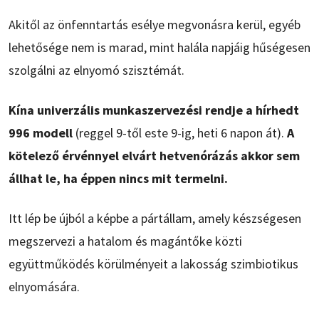
Akitől az önfenntartás esélye megvonásra kerül, egyéb
lehetősége nem is marad, mint halála napjáig hűségesen
szolgálni az elnyomó szisztémát.
Kína univerzális munkaszervezési rendje a hírhedt
996 modell
(reggel 9-től este 9-ig, heti 6 napon át).
A
kötelező érvénnyel elvárt hetvenórázás akkor sem
állhat le, ha éppen nincs mit termelni.
Itt lép be újból a képbe a pártállam, amely készségesen
megszervezi a hatalom és magántőke közti
együttműködés körülményeit a lakosság szimbiotikus
elnyomására.