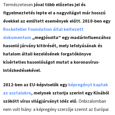
Természetesen
jóval több előzetes jel és
figyelmeztetés lepte el a nagyvilágot már hosszú
évekkel az említett események előtt. 2010-ben egy
Rockefeller Foundation által keltezett
dokumentum
„megjósolta” egy madárinfluenzához
hasonló járvány kitörését, mely lefolyásának és
hatalom általi kezelésének forgatókönyve
kísérteties hasonlóságot mutat a koronavírus-
intézkedésekével.
2012-ben az EU-képviselők egy
képregényt kaptak
az asztalukra
, melynek sztorija szerint egy Kínából
szökött vírus világjárványt idéz elő.
Önbizalomban
nem volt hiány: a képregény szerzője szerint az Európai