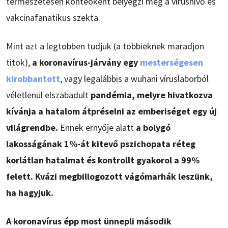
természetesen konteóként bélyegzi meg a vírushívő és
vakcinafanatikus szekta.
Mint azt a legtöbben tudjuk (a többieknek maradjon
titok),
a koronavírus-járvány egy
mesterségesen
kirobbantott
, vagy legalábbis a wuhani víruslaborból
véletlenül elszabadult
pandémia, melyre hivatkozva
kívánja a hatalom átpréselni az emberiséget egy új
világrendbe.
Ennek ernyője alatt
a bolygó
lakosságának 1%-át kitevő pszichopata réteg
korlátlan hatalmat és kontrollt gyakorol a 99%
felett. Kvázi megbillogozott vágómarhák leszünk,
ha hagyjuk.
A koronavírus épp most ünnepli második