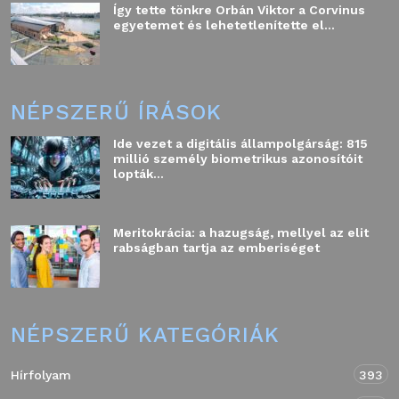
Így tette tönkre Orbán Viktor a Corvinus
egyetemet és lehetetlenítette el...
NÉPSZERŰ ÍRÁSOK
Ide vezet a digitális állampolgárság: 815
millió személy biometrikus azonosítóit
lopták...
Meritokrácia: a hazugság, mellyel az elit
rabságban tartja az emberiséget
NÉPSZERŰ KATEGÓRIÁK
Hírfolyam
393