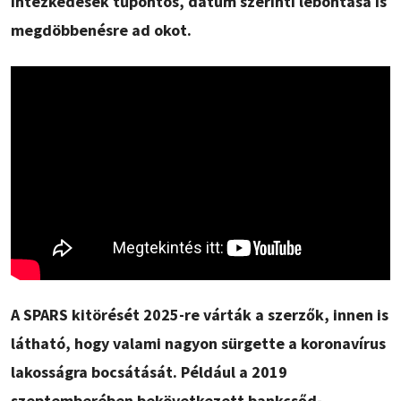
intézkedések tűpontos, dátum szerinti lebontása is
megdöbbenésre ad okot.
A SPARS kitörését 2025-re várták a szerzők, innen is
látható, hogy valami nagyon sürgette a koronavírus
lakosságra bocsátását. Például a 2019
szeptemberében bekövetkezett bankcsőd-