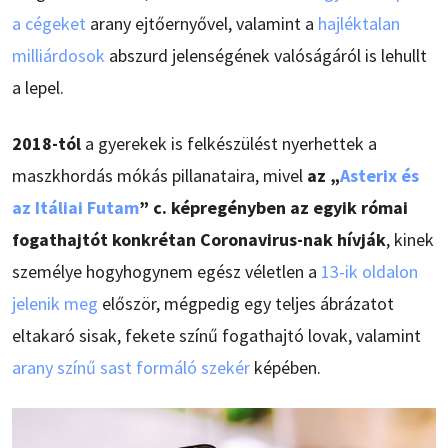
a cégeket
arany ejtőernyővel, valamint a
hajléktalan
milliárdosok
abszurd jelenségének valóságáról is lehullt
a lepel.
2018-tól
a gyerekek is felkészülést nyerhettek a
maszkhordás mókás pillanataira, mivel
az „
Asterix és
az Itáliai Futam
” c. képregényben az egyik római
fogathajtót konkrétan Coronavirus-nak hívják
, kinek
személye hogyhogynem egész véletlen a
13-ik oldalon
jelenik meg
először, mégpedig egy teljes ábrázatot
eltakaró sisak, fekete színű fogathajtó lovak, valamint
arany színű sast formáló szekér
képében.