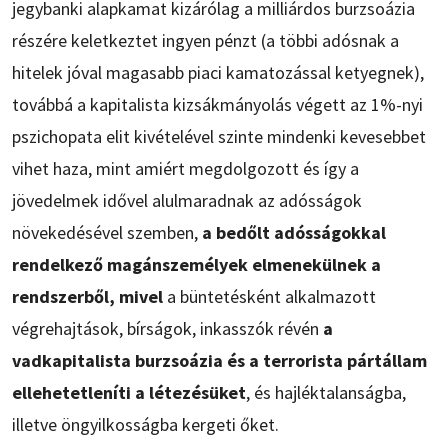
jegybanki alapkamat kizárólag a milliárdos burzsoázia
részére keletkeztet ingyen pénzt (a többi adósnak a
hitelek jóval magasabb piaci kamatozással ketyegnek),
továbbá a kapitalista kizsákmányolás végett az 1%-nyi
pszichopata elit kivételével szinte mindenki kevesebbet
vihet haza, mint amiért megdolgozott és így a
jövedelmek idővel alulmaradnak az adósságok
növekedésével szemben,
a bedőlt adósságokkal
rendelkező magánszemélyek elmenekülnek a
rendszerből, mivel
a büntetésként alkalmazott
végrehajtások, bírságok, inkasszók révén
a
vadkapitalista burzsoázia és a terrorista pártállam
ellehetetleníti a létezésüket
, és hajléktalanságba,
illetve öngyilkosságba kergeti őket.