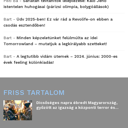
Pisti Ba
-
Sarlatán tévtanítók leleplezése: Kaló Jenő
istentelen huhogásai (párizsi olimpia, bolygóállások)
Bart
-
Üdv 2025-ben! Ez vár rád a Revolife-on ebben a
csodás esztendőben!
Bart
-
Minden képzeletünket felülmúlta az idei
Tomorrowland – mutatjuk a legkirályabb szetteket!
Bart
-
A legtutibb vidám ütemek – 2024. június: 2000-es
évek feeling különkiadás!
FRISS TARTALOM
Dicsőséges napra ébredt Magyarország,
győzött az igazság a központi terror és...