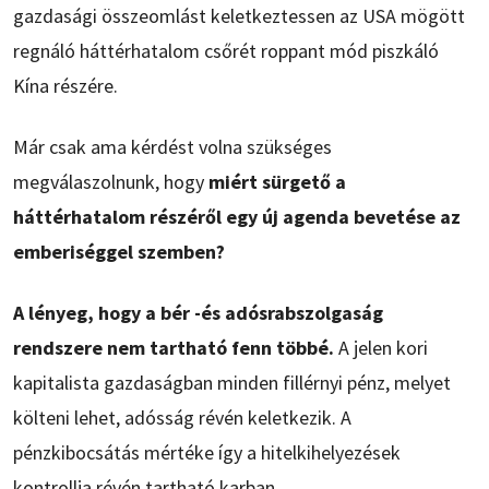
gazdasági összeomlást keletkeztessen az USA mögött
regnáló háttérhatalom csőrét roppant mód piszkáló
Kína részére.
Már csak ama kérdést volna szükséges
megválaszolnunk, hogy
miért sürgető a
háttérhatalom részéről egy új agenda bevetése az
emberiséggel szemben?
A lényeg, hogy a bér -és adósrabszolgaság
rendszere nem tartható fenn többé.
A jelen kori
kapitalista gazdaságban minden fillérnyi pénz, melyet
költeni lehet, adósság révén keletkezik. A
pénzkibocsátás mértéke így a hitelkihelyezések
kontrollja révén tartható karban.