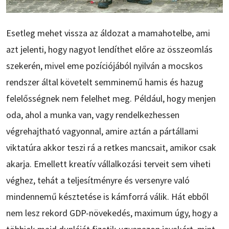
Esetleg mehet vissza az áldozat a mamahotelbe, ami
azt jelenti, hogy nagyot lendíthet előre az összeomlás
szekerén, mivel eme pozíciójából nyilván a mocskos
rendszer által követelt semminemű hamis és hazug
felelősségnek nem felelhet meg. Például, hogy menjen
oda, ahol a munka van, vagy rendelkezhessen
végrehajtható vagyonnal, amire aztán a pártállami
viktatúra akkor teszi rá a retkes mancsait, amikor csak
akarja. Emellett kreatív vállalkozási terveit sem viheti
véghez, tehát a teljesítményre és versenyre való
mindennemű késztetése is kámforrá válik. Hát ebből
nem lesz rekord GDP-növekedés, maximum úgy, hogy a