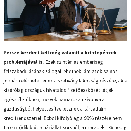
Persze kezdeni kell még valamit a kriptopénzek
problémájával is.
Ezek szintén az emberiség
felszabadulásának zálogai lehetnek, ám azok sajnos
jobbára elérhetetlenek a szabvány lakosság részére, akik
kizárólag országuk hivatalos fizetőeszközét látják
egész életükben, melyek hamarosan kivonva a
gazdaságból helyettesítve lesznek a társadalmi
kreditrendszerrel. Ebből kifolyólag a 99% részére nem
teremtődik kiút a háziállat sorsból, a maradék 1% pedig