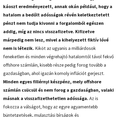
káoszt eredményezett, annak okán például, hogy a
hatalom a bedőlt adósságok révén keletkeztetett
pénzt nem tudja kivonni a forgalomból egészen
addig, míg az nincs visszafizetve. Kifizetve
márpedig nem lesz, mivel a kihelyezett fiktív lóvé
nem is létezik.
Kiköt az ugyanis a milliárdosok
feneketlen és minden végrehajtó hatalomtól távol fekvő
offshore számláin, kisebb része pedig forog tovább a
gazdaságban, ahol igazán komoly inflációt gerjeszt.
Minden egyes fillérnyi készpénz, mely offshore
számlán csücsül és nem forog a gazdaságban, valaki
másnak a visszafizethetetlen adóssága.
Az is
fokozza a válságot, hogy az egyre agyamentebb
büntetgetések, mulasztási bírságok és