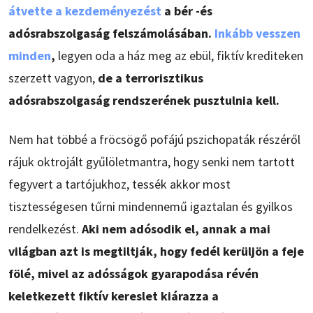
átvette a kezdeményezést
a bér -és
adósrabszolgaság felszámolásában.
Inkább vesszen
minden
,
legyen oda a ház meg az ebül, fiktív krediteken
szerzett vagyon,
de a terrorisztikus
adósrabszolgaság rendszerének pusztulnia kell.
Nem hat többé a fröcsögő pofájú pszichopaták részéről
rájuk oktrojált gyűlöletmantra, hogy senki nem tartott
fegyvert a tartójukhoz, tessék akkor most
tisztességesen tűrni mindennemű igaztalan és gyilkos
rendelkezést.
Aki nem adósodik el, annak a mai
világban azt is megtiltják, hogy fedél kerüljön a feje
fölé, mivel az adósságok gyarapodása révén
keletkezett fiktív kereslet kiárazza a