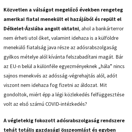
Közvetlen a válságot megelőző években rengeteg
amerikai fiatal menekült el hazájából és repült el
Délkelet-Ázsiába angolt oktatni
, ahol a bankárterror
nem érheti utol őket, valamint idehaza is a külföldre
menekülő fiatalság java része az adósrabszolgaság
gyilkos mételye alól kívánta felszabadítani magát. Bár
az EU-n belül a különféle egyezményeknek „hála” nincs
sajnos menekvés az adósság-végrehajtás alól, adót
viszont nem idehaza fog fizetni az áldozat. Mit
gondoltok, miért épp a légi közlekedés felfüggesztése
volt az első számú COVID-intézkedés?
A végletekig fokozott adósrabszolgaság rendszere
tehát totális gazdasági összeomlást és egyben