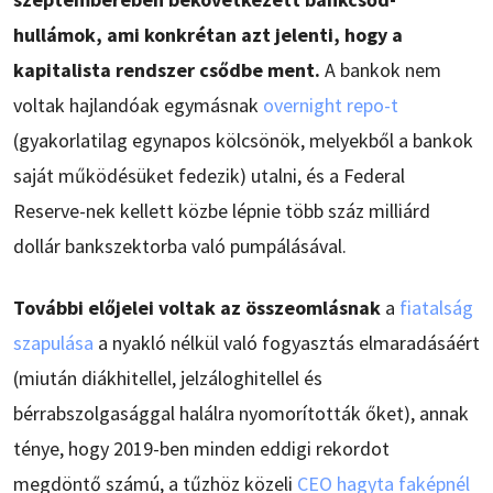
hullámok, ami konkrétan azt jelenti, hogy a
kapitalista rendszer csődbe ment.
A bankok nem
voltak hajlandóak egymásnak
overnight repo-t
(gyakorlatilag egynapos kölcsönök, melyekből a bankok
saját működésüket fedezik) utalni, és a Federal
Reserve-nek kellett közbe lépnie több száz milliárd
dollár bankszektorba való pumpálásával.
További előjelei voltak az összeomlásnak
a
fiatalság
szapulása
a nyakló nélkül való fogyasztás elmaradásáért
(miután diákhitellel, jelzáloghitellel és
bérrabszolgasággal halálra nyomorították őket), annak
ténye, hogy 2019-ben minden eddigi rekordot
megdöntő számú, a tűzhöz közeli
CEO hagyta faképnél