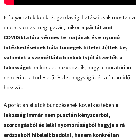
E folyamatok konkrét gazdasági hatásai csak mostanra
mutatkoznak meg igazán, mikor
a pártállami
COVIDiktatúra vérmes terrorjának és elnyomó
intézkedéseinek hála tömegek hitelei dőltek be,
valamint a szemétláda bankok is jól átverték a
lakosságot
, mikor azt hazudozták, hogy a moratórium
nem érinti a törlesztőrészlet nagyságát és a futamidő
hosszát.
A pofátlan állatok bűnözésének következtében
a
lakosság immár nem pusztán kényszerből,
szorongásból és lelki nyomorúságból hagyja a rá
erőszakolt hiteleit bedőlni, hanem konkrétan