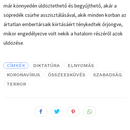
már könnyedén üldöztethető és begyűjthető, akár a
söpredék csürhe asszisztálásával, akik minden korban az
ártatlan embertársaik kiirtásáért ténykedtek őrjöngve,
mikor engedélyezve volt nekik a hatalom részéről azok
üldözése.
CÍMKÉK
DIKTATÚRA
ELNYOMÁS
KORONAVÍRUS
ÖSSZEESKÜVÉS
SZABADSÁG
TERROR