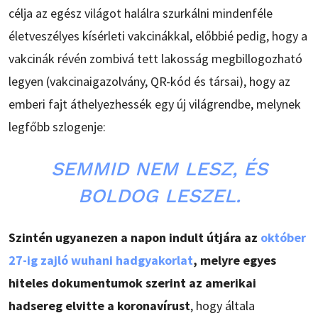
célja az egész világot halálra szurkálni mindenféle
életveszélyes kísérleti vakcinákkal, előbbié pedig, hogy a
vakcinák révén zombivá tett lakosság megbillogozható
legyen (vakcinaigazolvány, QR-kód és társai), hogy az
emberi fajt áthelyezhessék egy új világrendbe, melynek
legfőbb szlogenje:
SEMMID NEM LESZ, ÉS
BOLDOG LESZEL.
Szintén ugyanezen a napon indult útjára az
október
27-ig zajló wuhani hadgyakorlat
, melyre egyes
hiteles dokumentumok szerint az amerikai
hadsereg elvitte a koronavírust
, hogy általa