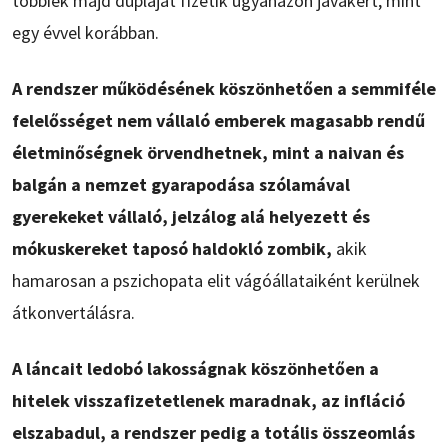
többiek majd dupláját fizetik ugyanazon javakért, mint
egy évvel korábban.
A rendszer működésének köszönhetően a semmiféle
felelősséget nem vállaló emberek magasabb rendű
életminőségnek örvendhetnek, mint a naivan és
balgán a nemzet gyarapodása szólamával
gyerekeket vállaló, jelzálog alá helyezett és
mókuskereket taposó haldokló zombik,
akik
hamarosan a pszichopata elit vágóállataiként kerülnek
átkonvertálásra.
A láncait ledobó lakosságnak köszönhetően a
hitelek visszafizetetlenek maradnak, az infláció
elszabadul, a rendszer pedig a totális összeomlás