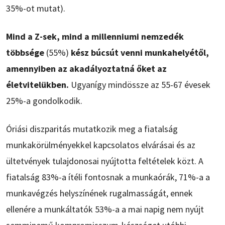
35%-ot mutat).
Mind a Z-sek, mind a millenniumi nemzedék
többsége
(55%)
kész búcsút venni munkahelyétől,
amennyiben az akadályoztatná őket az
életvitelükben.
Ugyanígy mindössze az 55-67 évesek
25%-a gondolkodik.
Óriási diszparitás mutatkozik meg a fiatalság
munkakörülményekkel kapcsolatos elvárásai és az
ültetvények tulajdonosai nyújtotta feltételek közt. A
fiatalság 83%-a ítéli fontosnak a munkaórák, 71%-a a
munkavégzés helyszínének rugalmasságát, ennek
ellenére a munkáltatók 53%-a a mai napig nem nyújt