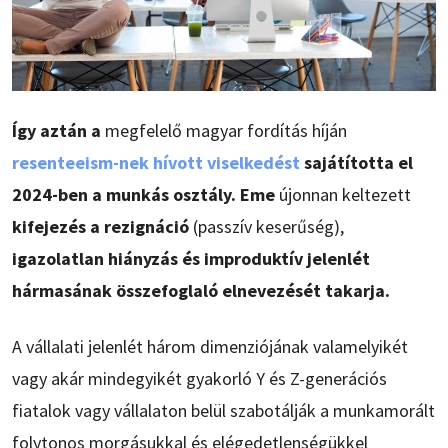
Így aztán a
megfelelő magyar fordítás híján
resenteeism-nek hívott viselkedést
sajátította el
2024-ben a munkás osztály. Eme
újonnan keltezett
kifejezés a rezignáció
(passzív keserűség),
igazolatlan hiányzás és improduktív jelenlét
hármasának összefoglaló elnevezését takarja.
A vállalati jelenlét három dimenziójának valamelyikét
vagy akár mindegyikét gyakorló Y és Z-generációs
fiatalok vagy vállalaton belül szabotálják a munkamorált
folytonos morgásukkal és elégedetlenségükkel