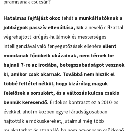
piramisának csúcsán?
Hatalmas fejfájást okoz
tehát
a munkáltatóknak a
jobbágyok passzív ellenállása, kik
a nevelő célzattal
végrehajtott kirúgás-hullámok és mesterséges
intelligenciával való fenyegetőzések ellenére
ellent
mondanak főnökeik ukázainak, nem térnek be
hajnali 7-re az irodába, betegszabadságot vesznek
ki, amikor csak akarnak. Továbbá nem hiszik el
többé feltétel nélkül, hogy kizárólag maguk
felelősek a sorsukért, és a változás kulcsa csakis
bennük keresendő.
Érdekes kontraszt ez a 2010-es
évekkel, ahol miközben egyre fáradságosabban
hajtották a mókuskereket, jutalmul még több
munkaterhet és stagnáló, ha nem egyenesen csökkenő