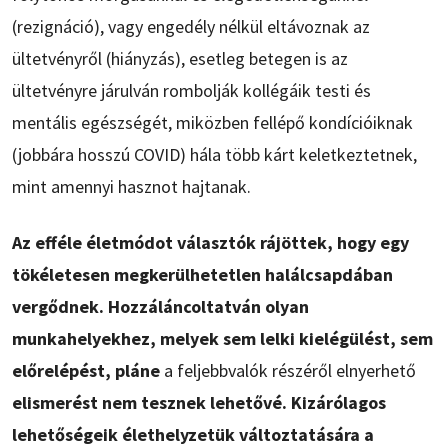
(rezignáció), vagy engedély nélkül eltávoznak az
ültetvényről (hiányzás), esetleg betegen is az
ültetvényre járulván rombolják kollégáik testi és
mentális egészségét, miközben fellépő kondícióiknak
(jobbára hosszú COVID) hála több kárt keletkeztetnek,
mint amennyi hasznot hajtanak.
Az efféle életmódot választók rájöttek, hogy egy
tökéletesen megkerülhetetlen halálcsapdában
vergődnek. Hozzáláncoltatván olyan
munkahelyekhez, melyek sem lelki kielégülést, sem
előrelépést, pláne
a feljebbvalók részéről elnyerhető
elismerést nem tesznek lehetővé. Kizárólagos
lehetőségeik élethelyzetük változtatására a