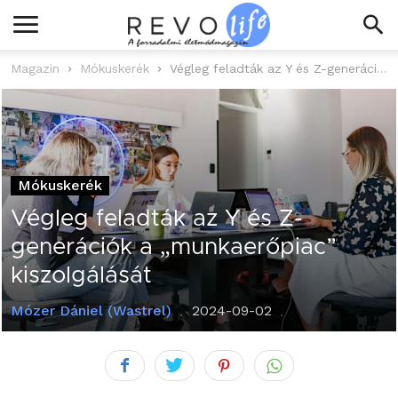
Magazin
Mókuskerék
Végleg feladták az Y és Z-generációk a „munkaerőpiac” kiszolgálását
Mókuskerék
Végleg feladták az Y és Z-
generációk a „munkaerőpiac”
kiszolgálását
Mózer Dániel (Wastrel)
2024-09-02