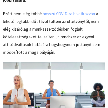
jobbítására.
Ezért nem elég többé
hosszú COVID-ra hivatkozván
a
lehető legtöbb időt távol tölteni az ültetvénytől, nem
elég kizárólag a munkaszerződésben foglalt
kötelezettségeket teljesíteni, a rendszer az egyéni
attitűdváltások hatására hogyhogynem jottányit sem
módosított a maga pályáján.