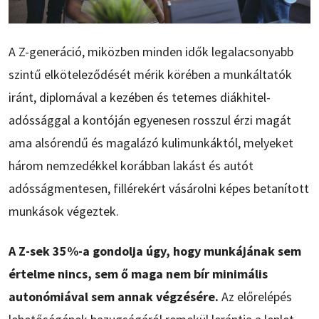
A Z-generáció, miközben minden idők legalacsonyabb
szintű elköteleződését mérik körében a munkáltatók
iránt, diplomával a kezében és tetemes diákhitel-
adóssággal a kontóján egyenesen rosszul érzi magát
ama alsórendű és magalázó kulimunkáktól, melyeket
három nemzedékkel korábban lakást és autót
adósságmentesen, fillérekért vásárolni képes betanított
munkások végeztek.
A Z-sek 35%-a gondolja úgy, hogy munkájának sem
értelme nincs, sem ő maga nem bír minimális
autonómiával sem annak végzésére.
Az előrelépés