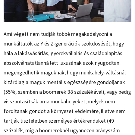
Ami végett nem tudják többé megakadályozni a
munkáltatók az Y és Z-generációk szökdösését, hogy
hála a lakásvásárlás, gyerekvállalás és családalapítás
abszolválhatatlanná lett luxusának azok nyugodtan
megengedhetik maguknak, hogy munkahely-váltásnál
kizárólag a maguk mentális egészségére gondoljanak
(55%, szemben a boomerek 38 százalékával), vagy pedig
visszautasítsák ama munkahelyeket, melyek nem
fordítanak gondot a környezet védelmére, illetve nem
tartják tiszteletben személyes értékrendüket (49
százalék, míg a boomereknél ugyanezen arányszám