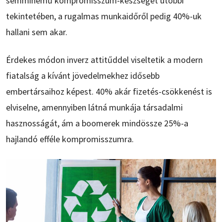
semminemű kompromisszum-készséget utóbbi
tekintetében, a rugalmas munkaidőről pedig 40%-uk
hallani sem akar.
Érdekes módon inverz attitűddel viseltetik a modern
fiatalság a kívánt jövedelmekhez idősebb
embertársaihoz képest. 40% akár fizetés-csökkenést is
elviselne, amennyiben látná munkája társadalmi
hasznosságát, ám a boomerek mindössze 25%-a
hajlandó efféle kompromisszumra.