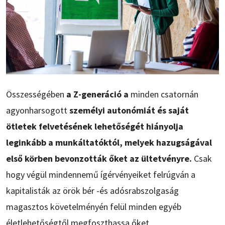
Összességében
a Z-generáció a
minden csatornán
agyonharsogott
személyi autonómiát és saját
ötletek felvetésének lehetőségét hiányolja
leginkább a munkáltatóktól, melyek hazugságával
első körben bevonzották őket az ültetvényre.
Csak
hogy végül mindennemű ígérvényeiket felrúgván a
kapitalisták az örök bér -és adósrabszolgaság
magasztos követelményén felül minden egyéb
életlehetőségtől megfoszthassa őket.