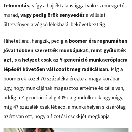
felmondás,
s így a hajléktalansággal való szemezgetés
marad,
vagy pedig örök senyvedés
a vállalati
ültetvényen a végső lélekhalál bekövetkeztéig.
Hihetetlenül hangzik, pedig
a boomer éra regnumában
jóval többen szerették munkájukat, mint gyűlölték
azt, s a helyzet csak az Y-generáció munkaerőpiacra
lépését követően változott meg radikálisan.
Míg a
boomerek közel 70 százaléka érezte a maga korában
úgy, hogy munkájának magasztos értelme és célja van,
addig a Z-generáció alig 40%-a gondolkodik ugyanígy,
míg 47 százalék csak lébecol a munkahelyén s kizárólag
azért van ott, hogy a fizetési csekkjét megkapja.