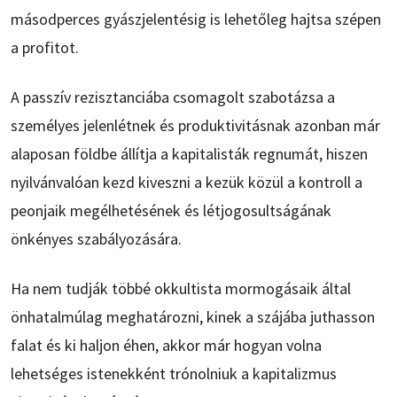
másodperces gyászjelentésig is lehetőleg hajtsa szépen
a profitot.
A passzív rezisztanciába csomagolt szabotázsa a
személyes jelenlétnek és produktivitásnak azonban már
alaposan földbe állítja a kapitalisták regnumát, hiszen
nyilvánvalóan kezd kiveszni a kezük közül a kontroll a
peonjaik megélhetésének és létjogosultságának
önkényes szabályozására.
Ha nem tudják többé okkultista mormogásaik által
önhatalmúlag meghatározni, kinek a szájába juthasson
falat és ki haljon éhen, akkor már hogyan volna
lehetséges istenekként trónolniuk a kapitalizmus