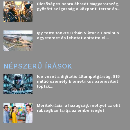
Dicsőséges napra ébredt Magyarország,
győzött az igazság a központi terror és...
Így tette tönkre Orbán Viktor a Corvinus
egyetemet és lehetetlenítette el...
NÉPSZERŰ ÍRÁSOK
Ide vezet a digitális állampolgárság: 815
millió személy biometrikus azonosítóit
lopták...
Meritokrácia: a hazugság, mellyel az elit
rabságban tartja az emberiséget