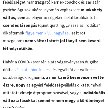
felelősséget mantrázgató karrier-coachok és sarlatán
pszichológusok ukázai nyomán véghez vitt
munkahely-
váltás, sem a
z elnyomó cégeken belül kirobbantott
csendes lázongás
(quiet quitting, „vissza az irodába”
diktátumok
figyelmen kívül hagyása
, let it rot
mozgalom)
nem változtatott jottányit sem keserű
léthelyzetükön.
Habár a COVID-karantén alatt végérvényesen dugába
dőlt
a vállalati mindfulness
és egyéb ótvar wellness-
ostobaságok regnuma,
a munkaerő keservesen vette
észre, hogy
az egyéni felelősségvállalás diktátumával
átitatott elméje átprogramozásával, vagyis
individuális
változtatásokkal semmire nem megy a körülményei