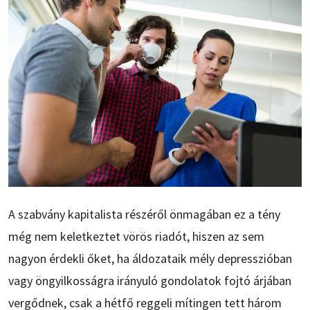
A szabvány kapitalista részéről önmagában ez a tény
még nem keletkeztet vörös riadót, hiszen az sem
nagyon érdekli őket, ha áldozataik mély depresszióban
vagy öngyilkosságra irányuló gondolatok fojtó árjában
vergődnek, csak a hétfő reggeli mítingen tett három