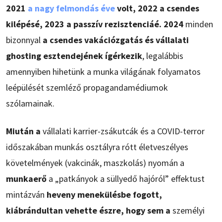
2021
a nagy felmondás éve
volt, 2022 a csendes
kilépésé, 2023 a passzív rezisztenciáé. 2024
minden
bizonnyal
a csendes vakációzgatás és vállalati
ghosting esztendejének ígérkezik
, legalábbis
amennyiben hihetünk a munka világának folyamatos
leépülését szemléző propagandamédiumok
szólamainak.
Miután a
vállalati karrier-zsákutcák és a COVID-terror
időszakában munkás osztályra rótt életveszélyes
követelmények (vakcinák, maszkolás) nyomán a
munkaerő
a „patkányok a süllyedő hajóról” effektust
mintázván
heveny menekülésbe fogott,
kiábrándultan vehette észre, hogy sem a
személyi