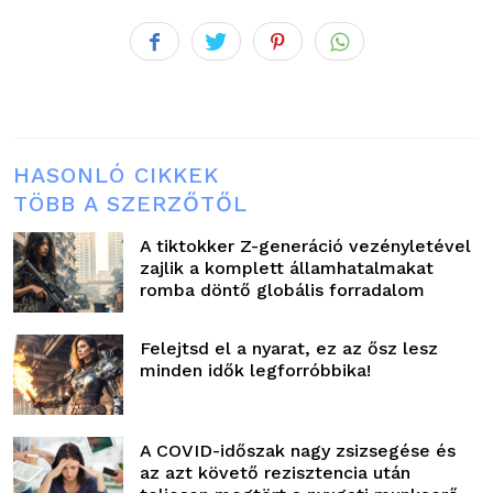
HASONLÓ CIKKEK
TÖBB A SZERZŐTŐL
A tiktokker Z-generáció vezényletével
zajlik a komplett államhatalmakat
romba döntő globális forradalom
Felejtsd el a nyarat, ez az ősz lesz
minden idők legforróbbika!
A COVID-időszak nagy zsizsegése és
az azt követő rezisztencia után