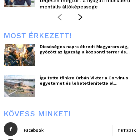
teljesen megtört a nyugati munkaerő
mentális állóképessége
MOST ÉRKEZETT!
Dicsőséges napra ébredt Magyarország,
győzött az igazság a központi terror és...
Így tette tönkre Orbán Viktor a Corvinus
egyetemet és lehetetlenítette el...
KÖVESS MINKET!
Facebook
TETSZIK