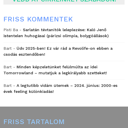
FRISS KOMMENTEK
Pisti Ba
-
Sarlatán tévtanítók leleplezése: Kaló Jenő
istentelen huhogásai (párizsi olimpia, bolygóállások)
Bart
-
Üdv 2025-ben! Ez vár rád a Revolife-on ebben a
csodás esztendőben!
Bart
-
Minden képzeletünket felülmúlta az idei
Tomorrowland – mutatjuk a legkirályabb szetteket!
Bart
-
A legtutibb vidám ütemek – 2024. június: 2000-es
évek feeling különkiadás!
FRISS TARTALOM