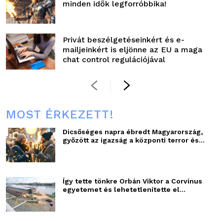
minden idők legforróbbika!
Privát beszélgetéseinkért és e-
mailjeinkért is eljönne az EU a maga
chat control regulációjával
MOST ÉRKEZETT!
Dicsőséges napra ébredt Magyarország,
győzött az igazság a központi terror és...
Így tette tönkre Orbán Viktor a Corvinus
egyetemet és lehetetlenítette el...