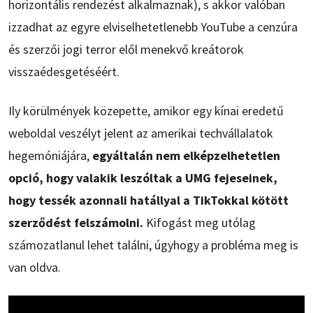
horizontális rendezést alkalmaznak), s akkor valóban
izzadhat az egyre elviselhetetlenebb YouTube a cenzúra
és szerzői jogi terror elől menekvő kreátorok
visszaédesgetéséért.
Ily körülmények közepette, amikor egy kínai eredetű
weboldal veszélyt jelent az amerikai techvállalatok
hegemóniájára,
egyáltalán nem elképzelhetetlen
opció, hogy valakik leszóltak a UMG fejeseinek,
hogy tessék azonnali hatállyal a TikTokkal kötött
szerződést felszámolni.
Kifogást meg utólag
számozatlanul lehet találni, úgyhogy a probléma meg is
van oldva.