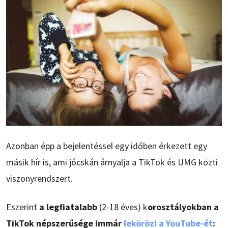
Azonban épp a bejelentéssel egy időben érkezett egy
másik hír is, ami jócskán árnyalja a TikTok és UMG közti
viszonyrendszert.
Eszerint
a legfiatalabb
(2-18 éves) k
orosztályokban a
TikTok népszerűsége immár
lekörözi a YouTube-ét
: