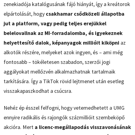
zenekiadója katalógusának fájó hiányát, így a kreátorok
elpártolását, hogy
csakhamar csődközeli állapotba
jut a platform, vagy pedig teljes erejükkel
belelovallnak az MI-forradalomba, és igyekeznek
helyettesítő dalok, képanyagok millióit kiköpni
az
alkotók részére, melyeket azok ingyen, és – ami még
fontosabb – tökéletesen szabadon, szerzői jogi
aggályokat mellőzvén alkalmazhatnak tartalmaik
tarkítására. Így a TikTok rövid lejtmenet után esetleg
visszakapaszkodhat a csúcsra.
Nehéz ép ésszel felfogni, hogy vetemedhetett a UMG
ennyire radikális és rajongók százmillióit szembeköpő
akcióra. Mert
a licenc-megállapodás visszavonásának