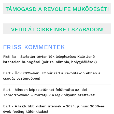
TÁMOGASD A REVOLIFE MŰKÖDÉSÉT!
VEDD ÁT CIKKEINKET SZABADON!
FRISS KOMMENTEK
Pisti Ba
-
Sarlatán tévtanítók leleplezése: Kaló Jenő
istentelen huhogásai (párizsi olimpia, bolygóállások)
Bart
-
Üdv 2025-ben! Ez vár rád a Revolife-on ebben a
csodás esztendőben!
Bart
-
Minden képzeletünket felülmúlta az idei
Tomorrowland – mutatjuk a legkirályabb szetteket!
Bart
-
A legtutibb vidám ütemek – 2024. június: 2000-es
évek feeling különkiadás!