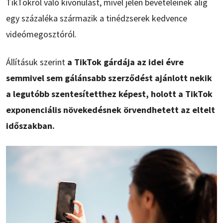
TikTokról való kivonulást, mivel jelen bevételeinek alig
egy százaléka származik a tinédzserek kedvence
videómegosztóról.
Állításuk szerint
a TikTok gárdája az idei évre
semmivel sem gálánsabb szerződést ajánlott nekik
a legutóbb szentesítetthez képest, holott a TikTok
exponenciális növekedésnek örvendhetett az eltelt
időszakban.