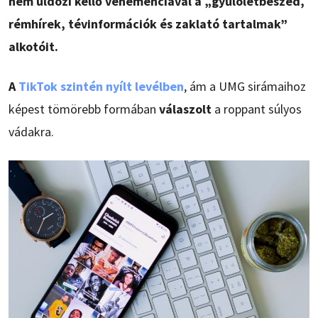
nem üldözi kellő vehemenciával a „gyűlöletbeszéd,
rémhírek, tévinformációk és zaklató tartalmak”
alkotóit.
A
TikTok szintén nyílt levélben
, ám a UMG sirámaihoz
képest tömörebb formában
válaszolt
a roppant súlyos
vádakra.