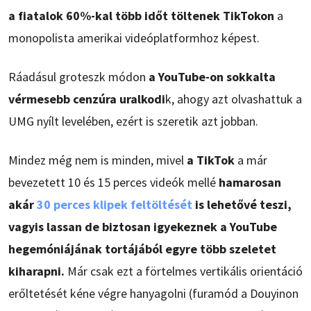
a fiatalok 60%-kal több időt töltenek TikTokon
a
monopolista amerikai videóplatformhoz képest.
Ráadásul groteszk módon
a YouTube-on sokkalta
vérmesebb cenzúra uralkodi
k, ahogy azt olvashattuk a
UMG nyílt levelében, ezért is szeretik azt jobban.
Mindez még nem is minden, mivel
a TikTok
a már
bevezetett 10 és 15 perces videók mellé
hamarosan
akár
30 perces klipek feltöltését
is lehetővé teszi,
vagyis lassan de biztosan igyekeznek a YouTube
hegemóniájának tortájából egyre több szeletet
kiharapni.
Már csak ezt a förtelmes vertikális orientáció
erőltetését kéne végre hanyagolni (furamód a Douyinon