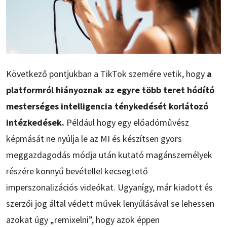
Következő pontjukban a TikTok szemére vetik, hogy
a
platformról hiányoznak az egyre több teret hódító
mesterséges intelligencia ténykedését korlátozó
intézkedések.
Például hogy egy előadóművész
képmását ne nyúlja le az MI és készítsen gyors
meggazdagodás módja után kutató magánszemélyek
részére könnyű bevétellel kecsegtető
imperszonalizációs videókat. Ugyanígy, már kiadott és
szerzői jog által védett művek lenyúlásával se lehessen
azokat úgy „remixelni”, hogy azok éppen