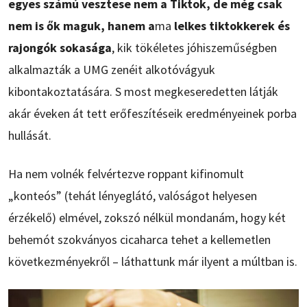
egyes számú vesztese nem a Tiktok, de még csak
nem is ők maguk, hanem a
ma
lelkes tiktokkerek és
rajongók sokasága
, kik tökéletes jóhiszeműségben
alkalmazták a UMG zenéit alkotóvágyuk
kibontakoztatására. S most megkeseredetten látják
akár éveken át tett erőfeszítéseik eredményeinek porba
hullását.
Ha nem volnék felvértezve roppant kifinomult
„konteós” (tehát lényeglátó, valóságot helyesen
érzékelő) elmével, zokszó nélkül mondanám, hogy két
behemót szokványos cicaharca tehet a kellemetlen
következményekről – láthattunk már ilyent a múltban is.