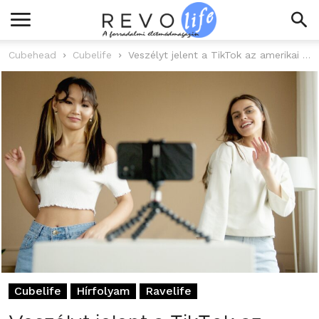
Cubehead
Cubelife
Veszélyt jelent a TikTok az amerikai hegemóniára, ezért a Universal Music visszavonja...
Cubelife
Hírfolyam
Ravelife