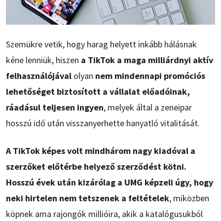
Szemükre vetik, hogy harag helyett inkább hálásnak
kéne lenniük, hiszen
a TikTok a maga milliárdnyi aktív
felhasználójával
olyan
nem mindennapi promóciós
lehetőséget biztosított a vállalat előadóinak,
ráadásul teljesen ingyen
, melyek által a zeneipar
hosszú idő után visszanyerhette hanyatló vitalitását.
A TikTok képes volt mindhárom nagy kiadóval a
szerzőket előtérbe helyező szerződést kötni.
Hosszú évek után kizárólag a UMG képzeli úgy, hogy
neki hirtelen nem tetszenek a feltételek
, miközben
köpnek ama rajongók millióira, akik a katalógusukból