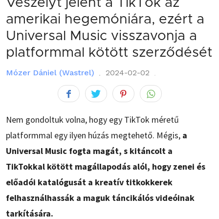
Veszélyt jelent a TikTok az
amerikai hegemóniára, ezért a
Universal Music visszavonja a
platformmal kötött szerződését
Mózer Dániel (Wastrel)
2024-02-02
Nem gondoltuk volna, hogy egy TikTok méretű
platformmal egy ilyen húzás megtehető. Mégis,
a
Universal Music fogta magát, s kitáncolt a
TikTokkal kötött magállapodás alól, hogy zenei és
előadói katalógusát a kreatív titkokkerek
felhasználhassák a maguk táncikálós videóinak
tarkítására.