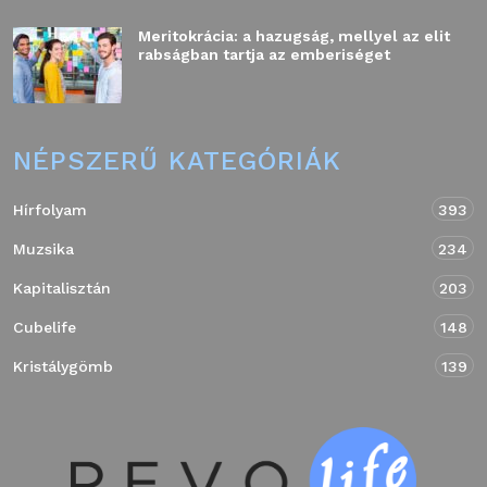
Meritokrácia: a hazugság, mellyel az elit
rabságban tartja az emberiséget
NÉPSZERŰ KATEGÓRIÁK
Hírfolyam
393
Muzsika
234
Kapitalisztán
203
Cubelife
148
Kristálygömb
139