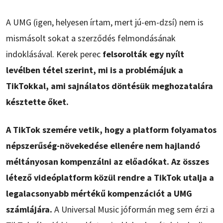
A UMG (igen, helyesen írtam, mert jú-em-dzsí) nem is
mismásolt sokat a szerződés felmondásának
indoklásával. Kerek perec
felsorolták egy nyílt
levélben tétel szerint, mi is a problémájuk a
TikTokkal, ami sajnálatos döntésük meghozatalára
késztette őket.
A TikTok szemére vetik, hogy a platform folyamatos
népszerűség-növekedése ellenére nem hajlandó
méltányosan kompenzálni az előadókat. Az összes
létező videóplatform közül rendre a TikTok utalja a
legalacsonyabb mértékű kompenzációt a UMG
számlájára.
A Universal Music jóformán meg sem érzi a