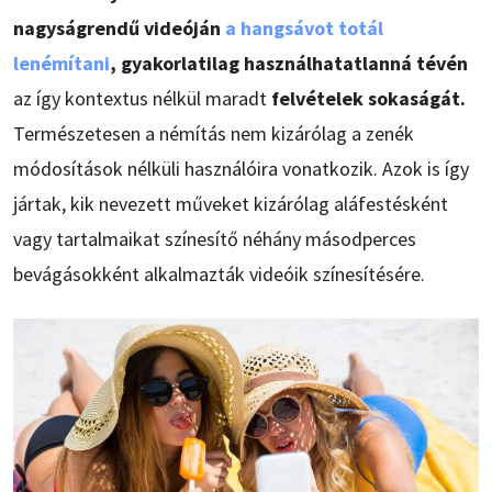
nagyságrendű videóján
a hangsávot totál
lenémítani
, gyakorlatilag használhatatlanná tévén
az így kontextus nélkül maradt
felvételek sokaságát.
Természetesen a némítás nem kizárólag a zenék
módosítások nélküli használóira vonatkozik. Azok is így
jártak, kik nevezett műveket kizárólag aláfestésként
vagy tartalmaikat színesítő néhány másodperces
bevágásokként alkalmazták videóik színesítésére.