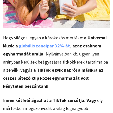
Hogy világos legyen a károkozás mértéke:
a Universal
Music a
globális zeneipar 32%-át
, azaz csaknem
egyharmadát uralja.
Nyilvánvalóan kb. ugyanilyen
arányban kerültek beágyazásra titkokkerek tartalmaiba
a zenéik, vagyis
a TikTok egyik napról a másikra az
összes létező klip közel egyharmadát volt
kénytelen beszántani!
I
nnen kétfelé ágazhat a TikTok sorsútja. Vagy
oly
mértékben megszenvedik a világ legnagyobb