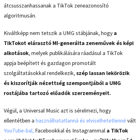
átcsusszanhassanak a TikTok zeneazonosító
algoritmusán.
Kiváltképp nem tetszik a UMG stábjának, hogy
a
TikTokot elárasztó MI-generálta zeneművek és képi
alkotások
, melyek publikálására ráadásul a TikTok
appja beépített és gazdagon promotált
szolgáltatásokkal rendelkezik,
szép lassan lekörözik
és kiszorítják nézettség szempontjából a UMG
rostájába tartozó előadók szerzeményeit.
Végül, a Universal Music azt is sérelmezi, hogy
ellentétben a
használhatatlanná és elviselhetetlenné
vált
YouTube-bal,
Facebookkal és Instagrammal
a TikTok