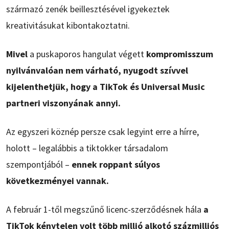
származó zenék beillesztésével igyekeztek
kreativitásukat kibontakoztatni.
Mivel
a puskaporos hangulat végett
kompromisszum
nyilvánvalóan nem várható, nyugodt szívvel
kijelenthetjük, hogy a TikTok és Universal Music
partneri viszonyának annyi.
Az egyszeri köznép persze csak legyint erre a hírre,
holott – legalábbis a tiktokker társadalom
szempontjából –
ennek roppant súlyos
következményei vannak.
A február 1-től megszűnő licenc-szerződésnek hála
a
TikTok kénytelen volt több millió alkotó százmilliós