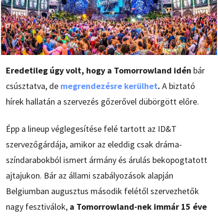
Eredetileg úgy volt, hogy a Tomorrowland idén
bár
csúsztatva, de
megrendezésre kerülhet
.
A biztató
hírek hallatán a szervezés gőzerővel dübörgött előre.
Épp a lineup véglegesítése felé tartott az ID&T
szervezőgárdája, amikor az eleddig csak dráma-
színdarabokból ismert ármány és árulás bekopogtatott
ajtajukon. Bár az állami szabályozások alapján
Belgiumban augusztus második felétől szervezhetők
nagy fesztiválok,
a Tomorrowland-nek immár 15 éve