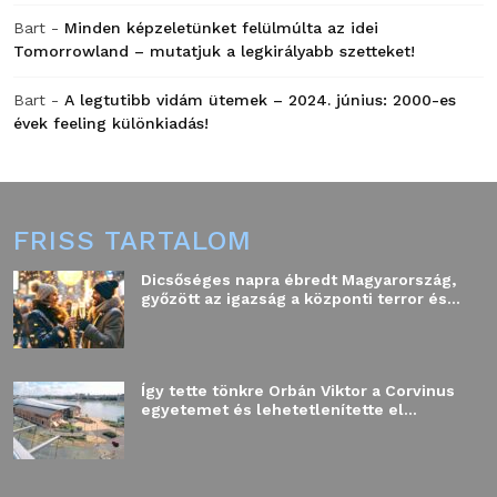
Bart
-
Minden képzeletünket felülmúlta az idei
Tomorrowland – mutatjuk a legkirályabb szetteket!
Bart
-
A legtutibb vidám ütemek – 2024. június: 2000-es
évek feeling különkiadás!
FRISS TARTALOM
Dicsőséges napra ébredt Magyarország,
győzött az igazság a központi terror és...
Így tette tönkre Orbán Viktor a Corvinus
egyetemet és lehetetlenítette el...