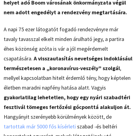
helyet adó Boom városának önkormányzata végül
nem adott engedélyt a rendezvény megtartására.
A napi 75 ezer látogatót fogadó rendezvényre már
tavaly tavasszal elkelt minden árulható jegy, a partira
éhes közönség azóta is vár a jól megérdemelt
csapatására.
A visszautasítás nevetséges indoklásául
természetesen a „koronavírus-veszély” szolgál
,
mellyel kapcsolatban hitelt érdemlő tény, hogy képtelen
életben maradni napfény hatása alatt. Vagyis
gyakorlatilag lehetetlen, hogy egy nyári szabadtéri
fesztivál tömeges fertőzési gócponttá alakuljon át.
Hangyányit szerényebb körülmények között, de
tartottak már 5000 fős kísérleti
szabad -és beltéri