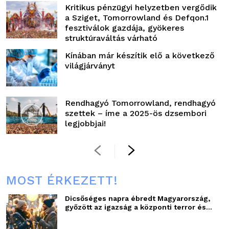
Kritikus pénzügyi helyzetben vergődik
a Sziget, Tomorrowland és Defqon.1
fesztiválok gazdája, gyökeres
struktúraváltás várható
Kínában már készítik elő a következő
világjárványt
Rendhagyó Tomorrowland, rendhagyó
szettek – íme a 2025-ös dzsembori
legjobbjai!
MOST ÉRKEZETT!
Dicsőséges napra ébredt Magyarország,
győzött az igazság a központi terror és...