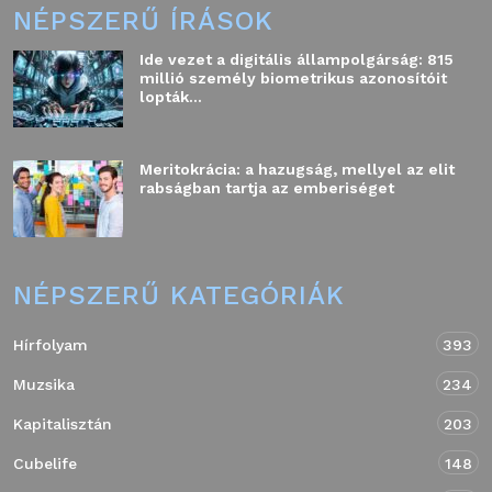
NÉPSZERŰ ÍRÁSOK
Ide vezet a digitális állampolgárság: 815
millió személy biometrikus azonosítóit
lopták...
Meritokrácia: a hazugság, mellyel az elit
rabságban tartja az emberiséget
NÉPSZERŰ KATEGÓRIÁK
Hírfolyam
393
Muzsika
234
Kapitalisztán
203
Cubelife
148