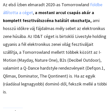
Az első ízben elmaradt 2020-as Tomorrowland
földbe
állította a céget
,
a mostani arcul csapás akár a
komplett fesztiválszcéna halálát okozhatja,
ami
hosszú időkre váj fájdalmas mély sebet az elektronikus
zene húsába. Az ID&T céget is birtokló Livestyle holding
ugyanis a fél elektronikus zenei világ fesztiváljait
szállítja, a Tomorrowland mellett többek között az I-
Motion (Mayday, Nature One), B2s (Decibel Outdoor),
valamint a Q-Dance hardstyle rendezvényeit (Defqon.1,
Qlimax, Dominator, The Qontinent) is. Ha az egyik
(ráadásul legnagyobb) dominó dől, fekszik mellé a többi
is.