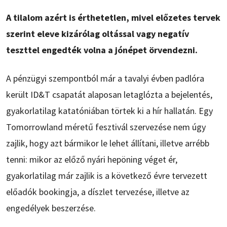
A tilalom azért is érthetetlen, mivel előzetes tervek
szerint eleve kizárólag oltással vagy negatív
teszttel engedték volna a jónépet örvendezni.
A pénzügyi szempontból már a tavalyi évben padlóra
került ID&T csapatát alaposan letaglózta a bejelentés,
gyakorlatilag katatóniában törtek ki a hír hallatán. Egy
Tomorrowland méretű fesztivál szervezése nem úgy
zajlik, hogy azt bármikor le lehet állítani, illetve arrébb
tenni: mikor az előző nyári hepöning véget ér,
gyakorlatilag már zajlik is a következő évre tervezett
előadók bookingja, a díszlet tervezése, illetve az
engedélyek beszerzése.