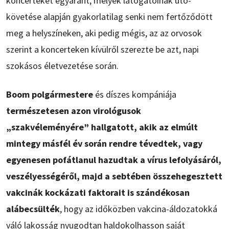
koncerteket egyaránt, melyek látogatóinak utó-
követése alapján gyakorlatilag senki nem fertőződött
meg a helyszíneken, aki pedig mégis, az az orvosok
szerint a koncerteken kívülről szerezte be azt, napi
szokásos életvezetése során.
Boom polgármestere
és díszes kompániája
természetesen azon virológusok
„szakvéleményére” hallgatott, akik az elmúlt
mintegy másfél év során rendre tévedtek, vagy
egyenesen pofátlanul hazudtak a vírus lefolyásáról,
veszélyességéről, majd a sebtében összehegesztett
vakcinák kockázati faktorait is szándékosan
alábecsülték
, hogy az időközben vakcina-áldozatokká
váló lakosság nyugodtan haldokolhasson saját