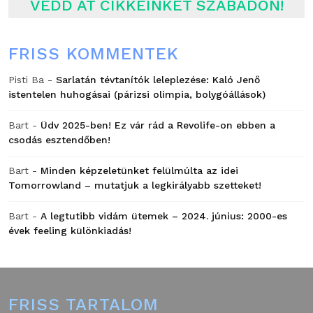
VEDD ÁT CIKKEINKET SZABADON!
FRISS KOMMENTEK
Pisti Ba
-
Sarlatán tévtanítók leleplezése: Kaló Jenő
istentelen huhogásai (párizsi olimpia, bolygóállások)
Bart
-
Üdv 2025-ben! Ez vár rád a Revolife-on ebben a
csodás esztendőben!
Bart
-
Minden képzeletünket felülmúlta az idei
Tomorrowland – mutatjuk a legkirályabb szetteket!
Bart
-
A legtutibb vidám ütemek – 2024. június: 2000-es
évek feeling különkiadás!
FRISS TARTALOM