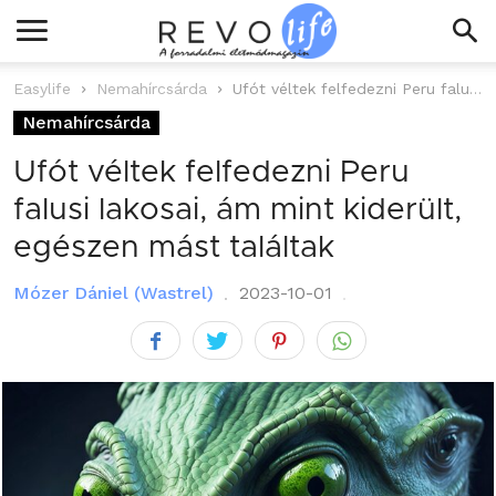
Easylife
Nemahírcsárda
Ufót véltek felfedezni Peru falusi lakosai, ám mint kiderült, egészen mást találtak
Nemahírcsárda
Ufót véltek felfedezni Peru
falusi lakosai, ám mint kiderült,
egészen mást találtak
Mózer Dániel (Wastrel)
2023-10-01