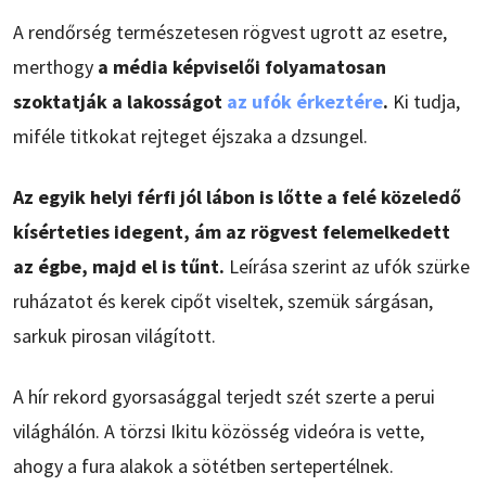
A rendőrség természetesen rögvest ugrott az esetre,
merthogy
a média képviselői folyamatosan
szoktatják a lakosságot
az ufók érkeztére
.
Ki tudja,
miféle titkokat rejteget éjszaka a dzsungel.
Az egyik helyi férfi jól lábon is lőtte a felé közeledő
kísérteties idegent, ám az rögvest felemelkedett
az égbe, majd el is tűnt.
Leírása szerint az ufók szürke
ruházatot és kerek cipőt viseltek, szemük sárgásan,
sarkuk pirosan világított.
A hír rekord gyorsasággal terjedt szét szerte a perui
világhálón. A törzsi Ikitu közösség videóra is vette,
ahogy a fura alakok a sötétben sertepertélnek.