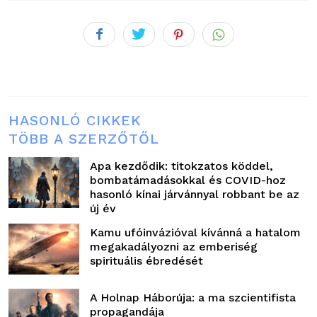
HASONLÓ CIKKEK
TÖBB A SZERZŐTŐL
Apa kezdődik: titokzatos köddel,
bombatámadásokkal és COVID-hoz
hasonló kínai járvánnyal robbant be az
új év
Kamu ufóinvázióval kívánná a hatalom
megakadályozni az emberiség
spirituális ébredését
A Holnap Háborúja: a ma szcientifista
propagandája