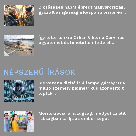
Dicsőséges napra ébredt Magyarország,
győzött az igazság a központi terror és...
Így tette tönkre Orbán Viktor a Corvinus
egyetemet és lehetetlenítette el...
NÉPSZERŰ ÍRÁSOK
Ide vezet a digitális állampolgárság: 815
millió személy biometrikus azonosítóit
lopták...
Meritokrácia: a hazugság, mellyel az elit
rabságban tartja az emberiséget