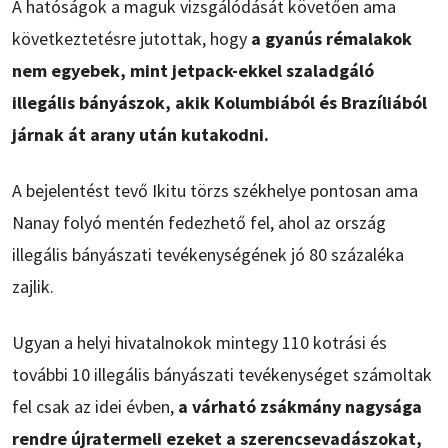
A hatóságok a maguk vizsgálódását követően ama
következtetésre jutottak, hogy
a gyanús rémalakok
nem egyebek, mint jetpack-ekkel szaladgáló
illegális bányászok, akik Kolumbiából és Brazíliából
járnak át arany után kutakodni.
A bejelentést tevő Ikitu törzs székhelye pontosan ama
Nanay folyó mentén fedezhető fel, ahol az ország
illegális bányászati tevékenységének jó 80 százaléka
zajlik.
Ugyan a helyi hivatalnokok mintegy 110 kotrási és
további 10 illegális bányászati tevékenységet számoltak
fel csak az idei évben,
a várható zsákmány nagysága
rendre újratermeli ezeket a szerencsevadászokat,