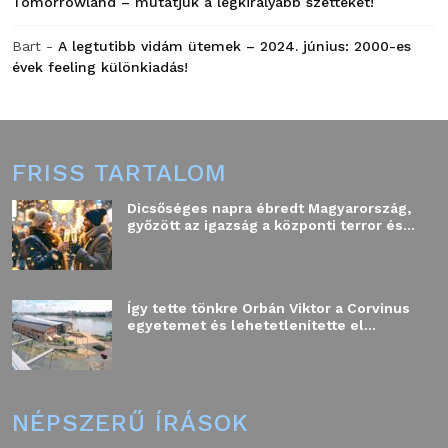
Tomorrowland – mutatjuk a legkirályabb szetteket!
Bart
-
A legtutibb vidám ütemek – 2024. június: 2000-es
évek feeling különkiadás!
FRISS TARTALOM
Dicsőséges napra ébredt Magyarország,
győzött az igazság a központi terror és...
Így tette tönkre Orbán Viktor a Corvinus
egyetemet és lehetetlenítette el...
NÉPSZERŰ ÍRÁSOK