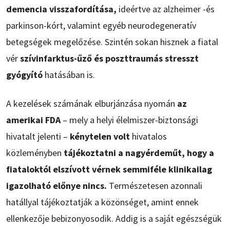
demencia visszafordítása,
ideértve az alzheimer -és
parkinson-kórt, valamint egyéb neurodegeneratív
betegségek megelőzése. Szintén sokan hisznek a fiatal
vér
szívinfarktus-űző és poszttraumás stresszt
gyógyító
hatásában is.
A kezelések számának elburjánzása nyomán
az
amerikai FDA
– mely a helyi élelmiszer-biztonsági
hivatalt jelenti –
kénytelen volt
hivatalos
közleményben
tájékoztatni a nagyérdeműt, hogy a
fiataloktól elszívott vérnek semmiféle klinikailag
igazolható előnye nincs.
Természetesen azonnali
hatállyal tájékoztatják a közönséget, amint ennek
ellenkezője bebizonyosodik. Addig is a saját egészségük