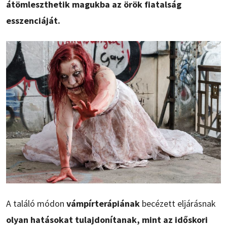
átömleszthetik magukba az örök fiatalság
esszenciáját.
A találó módon
vámpírterápiának
becézett eljárásnak
olyan hatásokat tulajdonítanak, mint az időskori