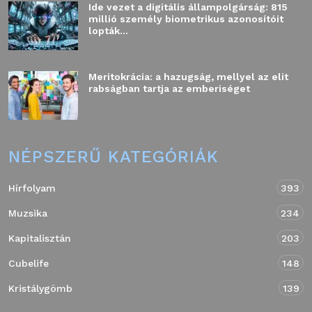
Ide vezet a digitális állampolgárság: 815
millió személy biometrikus azonosítóit
lopták...
Meritokrácia: a hazugság, mellyel az elit
rabságban tartja az emberiséget
NÉPSZERŰ KATEGÓRIÁK
Hírfolyam
393
Muzsika
234
Kapitalisztán
203
Cubelife
148
Kristálygömb
139