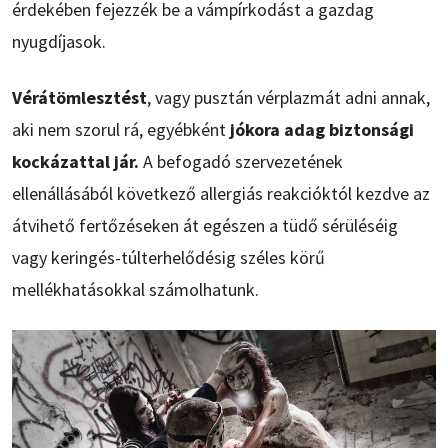
érdekében fejezzék be a vámpírkodást a gazdag
nyugdíjasok.
Vérátömlesztést
, vagy pusztán vérplazmát adni annak,
aki nem szorul rá, egyébként
jókora adag biztonsági
kockázattal jár.
A befogadó szervezetének
ellenállásából következő allergiás reakcióktól kezdve az
átvihető fertőzéseken át egészen a tüdő sérüléséig
vagy keringés-túlterhelődésig széles körű
mellékhatásokkal számolhatunk.