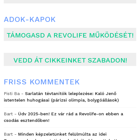
ADOK-KAPOK
TÁMOGASD A REVOLIFE MŰKÖDÉSÉT!
VEDD ÁT CIKKEINKET SZABADON!
FRISS KOMMENTEK
Pisti Ba
-
Sarlatán tévtanítók leleplezése: Kaló Jenő
istentelen huhogásai (párizsi olimpia, bolygóállások)
Bart
-
Üdv 2025-ben! Ez vár rád a Revolife-on ebben a
csodás esztendőben!
Bart
-
Minden képzeletünket felülmúlta az idei