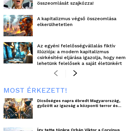
összeomlását szajkózza!
A kapitalizmus végső összeomlása
elkerülhetetlen
Az egyéni felelősségvállalás fiktív
illúziója: a modern kapitalizmus
csirkésítési eljárása igazolja, hogy nem
lehetünk felelősek a saját életünkért
MOST ÉRKEZETT!
Dicsőséges napra ébredt Magyarország,
győzött az igazság a központi terror és...
Így tette tönkre Orbán Viktor a Corvinus