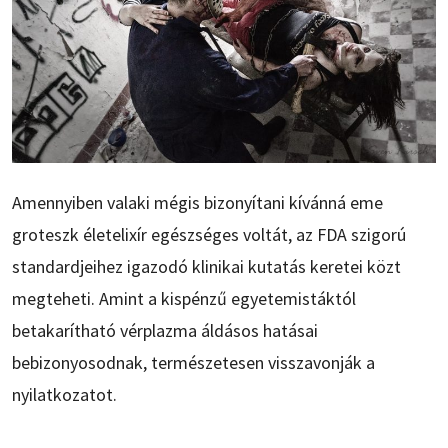
Amennyiben valaki mégis bizonyítani kívánná eme
groteszk életelixír egészséges voltát, az FDA szigorú
standardjeihez igazodó klinikai kutatás keretei közt
megteheti. Amint a kispénzű egyetemistáktól
betakarítható vérplazma áldásos hatásai
bebizonyosodnak, természetesen visszavonják a
nyilatkozatot.