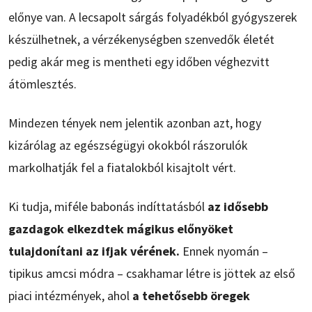
előnye van. A lecsapolt sárgás folyadékból gyógyszerek
készülhetnek, a vérzékenységben szenvedők életét
pedig akár meg is mentheti egy időben véghezvitt
átömlesztés.
Mindezen tények nem jelentik azonban azt, hogy
kizárólag az egészségügyi okokból rászorulók
markolhatják fel a fiatalokból kisajtolt vért.
Ki tudja, miféle babonás indíttatásból
az idősebb
gazdagok elkezdtek mágikus előnyöket
tulajdonítani az ifjak vérének.
Ennek nyomán –
tipikus amcsi módra – csakhamar létre is jöttek az első
piaci intézmények, ahol
a tehetősebb öregek