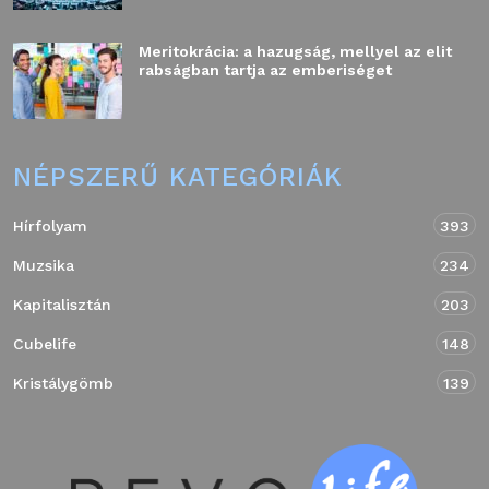
Meritokrácia: a hazugság, mellyel az elit
rabságban tartja az emberiséget
NÉPSZERŰ KATEGÓRIÁK
Hírfolyam
393
Muzsika
234
Kapitalisztán
203
Cubelife
148
Kristálygömb
139