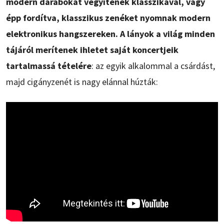
modern darabokat vegyítenek klasszikával, vagy
épp fordítva, klasszikus zenéket nyomnak modern
elektronikus hangszereken. A lányok a világ minden
tájáról merítenek ihletet saját koncertjeik
tartalmassá tételére
: az egyik alkalommal a csárdást,
majd cigányzenét is nagy elánnal húzták: