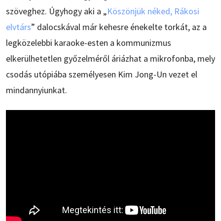
szöveghez. Úgyhogy aki a „
Köszönjük néked, Rákosi
elvtárs
” dalocskával már kehesre énekelte torkát, az a
legközelebbi karaoke-esten a kommunizmus
elkerülhetetlen győzelméről áriázhat a mikrofonba, mely
csodás utópiába személyesen Kim Jong-Un vezet el
mindannyiunkat.