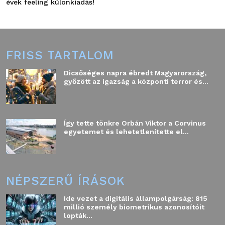
évek feeling különkiadás!
FRISS TARTALOM
Dicsőséges napra ébredt Magyarország,
győzött az igazság a központi terror és...
Így tette tönkre Orbán Viktor a Corvinus
egyetemet és lehetetlenítette el...
NÉPSZERŰ ÍRÁSOK
Ide vezet a digitális állampolgárság: 815
millió személy biometrikus azonosítóit
lopták...