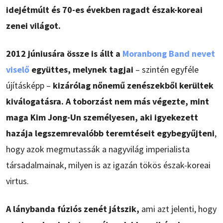
idejétmúlt és 70-es években ragadt észak-koreai
zenei világot.
2012 júniusára össze is állt a
Moranbong Band nevet
viselő
együttes, melynek tagjai
– szintén egyféle
újításképp –
kizárólag nőnemű zenészekből kerültek
kiválogatásra. A toborzást nem más végezte, mint
maga Kim Jong-Un személyesen, aki igyekezett
hazája legszemrevalóbb teremtéseit egybegyűjteni
,
hogy azok megmutassák a nagyvilág imperialista
társadalmainak, milyen is az igazán tökös észak-koreai
virtus.
A lánybanda fúziós zenét játszik,
ami azt jelenti, hogy