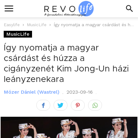
Easylife
MusicLife
Így nyomatja a magyar csárdást és húzza a cigányzenét Kim Jong-Un házi...
MusicLife
Így nyomatja a magyar
csárdást és húzza a
cigányzenét Kim Jong-Un házi
leányzenekara
Mózer Dániel (Wastrel)
2023-09-16