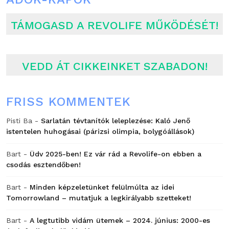
TÁMOGASD A REVOLIFE MŰKÖDÉSÉT!
VEDD ÁT CIKKEINKET SZABADON!
FRISS KOMMENTEK
Pisti Ba
-
Sarlatán tévtanítók leleplezése: Kaló Jenő
istentelen huhogásai (párizsi olimpia, bolygóállások)
Bart
-
Üdv 2025-ben! Ez vár rád a Revolife-on ebben a
csodás esztendőben!
Bart
-
Minden képzeletünket felülmúlta az idei
Tomorrowland – mutatjuk a legkirályabb szetteket!
Bart
-
A legtutibb vidám ütemek – 2024. június: 2000-es