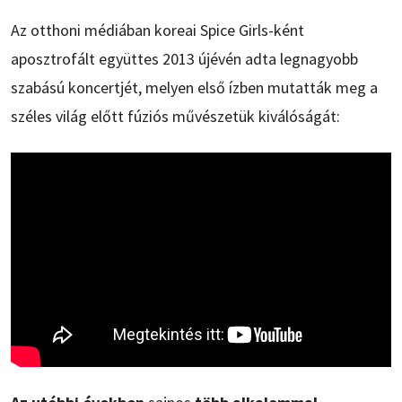
Az otthoni médiában koreai Spice Girls-ként
aposztrofált együttes 2013 újévén adta legnagyobb
szabású koncertjét, melyen első ízben mutatták meg a
széles világ előtt fúziós művészetük kiválóságát: