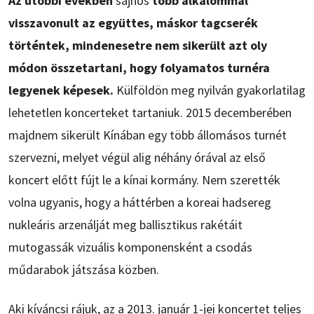
Az utóbbi években
sajnos
több alkalommal
visszavonult az együttes, máskor tagcserék
történtek, mindenesetre nem sikerült azt oly
módon összetartani, hogy folyamatos turnéra
legyenek képesek.
Külföldön meg nyilván gyakorlatilag
lehetetlen koncerteket tartaniuk. 2015 decemberében
majdnem sikerült Kínában egy több állomásos turnét
szervezni, melyet végül alig néhány órával az első
koncert előtt fújt le a kínai kormány. Nem szerették
volna ugyanis, hogy a háttérben a koreai hadsereg
nukleáris arzenálját meg ballisztikus rakétáit
mutogassák vizuális komponensként a csodás
műdarabok játszása közben.
Aki kíváncsi rájuk, az a 2013. január 1-jei koncertet teljes