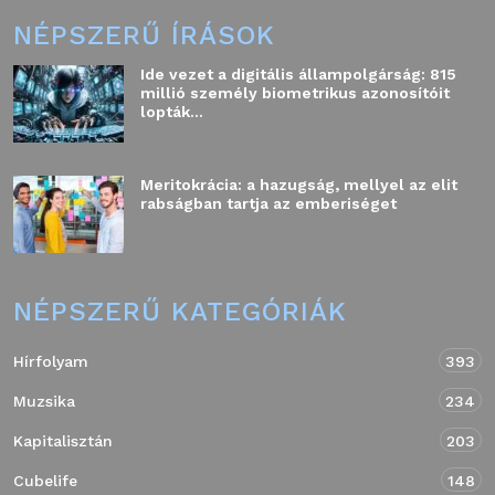
NÉPSZERŰ ÍRÁSOK
Ide vezet a digitális állampolgárság: 815
millió személy biometrikus azonosítóit
lopták...
Meritokrácia: a hazugság, mellyel az elit
rabságban tartja az emberiséget
NÉPSZERŰ KATEGÓRIÁK
Hírfolyam
393
Muzsika
234
Kapitalisztán
203
Cubelife
148