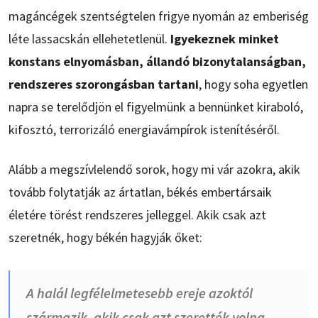
magáncégek szentségtelen frigye nyomán az emberiség
léte lassacskán ellehetetlenül.
Igyekeznek minket
konstans elnyomásban, állandó bizonytalanságban,
rendszeres szorongásban tartani
, hogy soha egyetlen
napra se terelődjön el figyelmünk a bennünket kiraboló,
kifosztó, terrorizáló energiavámpírok istenítéséről.
Alább a megszívlelendő sorok, hogy mi vár azokra, akik
tovább folytatják az ártatlan, békés embertársaik
életére törést rendszeres jelleggel. Akik csak azt
szeretnék, hogy békén hagyják őket:
A halál legfélelmetesebb ereje azoktól
származik, akik csak azt szerették volna,