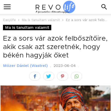
Easylife
Ma is tanultam valamit
Ez a sors vár azok felbőszítőire, akik csak azt szeretnék, hogy békén...
Ma is tanultam valamit
Ez a sors vár azok felbőszítőire,
akik csak azt szeretnék, hogy
békén hagyják őket
Mózer Dániel (Wastrel)
2023-06-04