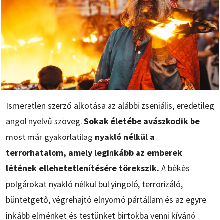
Ismeretlen szerző alkotása az alábbi zseniális, eredetileg
angol nyelvű szöveg.
Sokak életébe avászkodik be
most már gyakorlatilag
nyakló nélkül a
terrorhatalom, amely leginkább az emberek
létének ellehetetlenítésére törekszik.
A békés
polgárokat nyakló nélkül bullyingoló, terrorizáló,
büntetgető, végrehajtó elnyomó pártállam és az egyre
inkább elménket és testünket birtokba venni kívánó