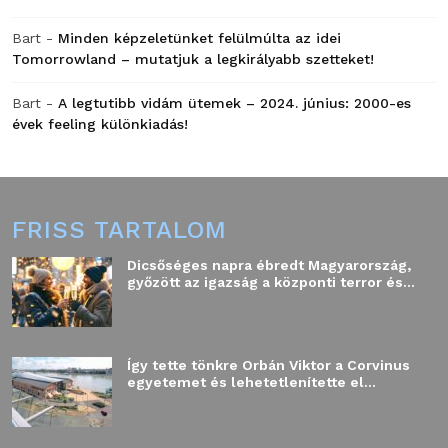
Bart
-
Minden képzeletünket felülmúlta az idei
Tomorrowland – mutatjuk a legkirályabb szetteket!
Bart
-
A legtutibb vidám ütemek – 2024. június: 2000-es
évek feeling különkiadás!
FRISS TARTALOM
Dicsőséges napra ébredt Magyarország,
győzött az igazság a központi terror és...
Így tette tönkre Orbán Viktor a Corvinus
egyetemet és lehetetlenítette el...