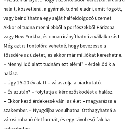
halait, közvetlenül a gyárnak tudná eladni, amit fogott,
vagy beindíthatna egy saját halfeldolgozó üzemet.
Akkor el tudna menni ebből a porfészekből Párizsba
vagy New Yorkba, és onnan irányíthatná a vállalkozást.
Még azt is fontolóra vehetné, hogy bevezesse a
tőzsdére az üzletet, és akkor már milliókat kereshetne.
– Mennyi idő alatt tudnám ezt elérni? – érdeklődik a
halász.
– Úgy 15-20 év alatt – válaszolja a piackutató.
– És azután? – folytatja a kérdezősködést a halász.
– Ekkor kezd érdekessé válni az élet – magyarázza a
szakember. – Nyugdíjba vonulhatna. Otthagyhatná a
városi rohanó életformát, és egy távol eső faluba
költözhetne.