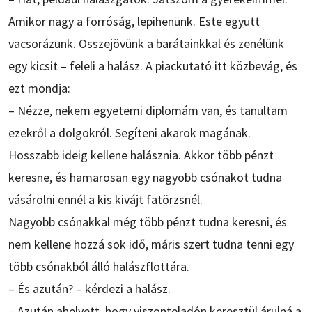
Amikor nagy a forróság, lepihenünk. Este együtt
vacsorázunk. Összejövünk a barátainkkal és zenélünk
egy kicsit – feleli a halász. A piackutató itt közbevág, és
ezt mondja:
– Nézze, nekem egyetemi diplomám van, és tanultam
ezekről a dolgokról. Segíteni akarok magának.
Hosszabb ideig kellene halásznia. Akkor több pénzt
keresne, és hamarosan egy nagyobb csónakot tudna
vásárolni ennél a kis kivájt fatörzsnél.
Nagyobb csónakkal még több pénzt tudna keresni, és
nem kellene hozzá sok idő, máris szert tudna tenni egy
több csónakból álló halászflottára.
– És azután? – kérdezi a halász.
– Azután ahelyett, hogy viszonteladón keresztül árulná a