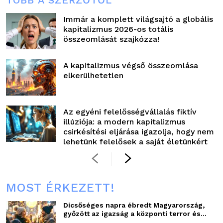
TÖBB A SZERZŐTŐL
Immár a komplett világsajtó a globális
kapitalizmus 2026-os totális
összeomlását szajkózza!
A kapitalizmus végső összeomlása
elkerülhetetlen
Az egyéni felelősségvállalás fiktív
illúziója: a modern kapitalizmus
csirkésítési eljárása igazolja, hogy nem
lehetünk felelősek a saját életünkért
MOST ÉRKEZETT!
Dicsőséges napra ébredt Magyarország,
győzött az igazság a központi terror és...