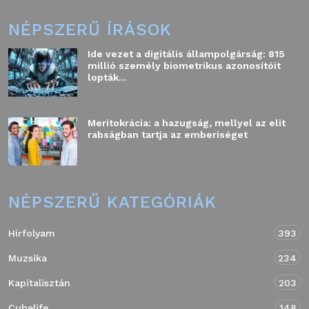
NÉPSZERŰ ÍRÁSOK
Ide vezet a digitális állampolgárság: 815
millió személy biometrikus azonosítóit
lopták...
Meritokrácia: a hazugság, mellyel az elit
rabságban tartja az emberiséget
NÉPSZERŰ KATEGÓRIÁK
Hírfolyam
393
Muzsika
234
Kapitalisztán
203
Cubelife
148