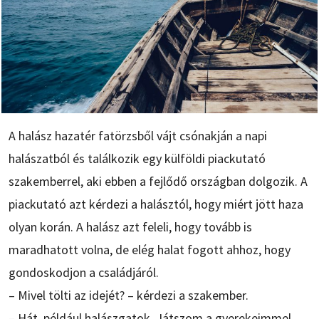
A halász hazatér fatörzsből vájt csónakján a napi
halászatból és találkozik egy külföldi piackutató
szakemberrel, aki ebben a fejlődő országban dolgozik. A
piackutató azt kérdezi a halásztól, hogy miért jött haza
olyan korán. A halász azt feleli, hogy tovább is
maradhatott volna, de elég halat fogott ahhoz, hogy
gondoskodjon a családjáról.
– Mivel tölti az idejét? – kérdezi a szakember.
– Hát, például halászgatok. Játszom a gyerekeimmel.