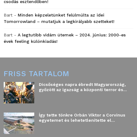
csodás esztendőben!
Bart
-
Minden képzeletünket felülmúlta az idei
Tomorrowland – mutatjuk a legkirályabb szetteket!
Bart
-
A legtutibb vidám ütemek – 2024. június: 2000-es
évek feeling különkiadás!
FRISS TARTALOM
Dicsőséges napra ébredt Magyarország,
győzött az igazság a központi terror és...
Így tette tönkre Orbán Viktor a Corvinus
egyetemet és lehetetlenítette el...