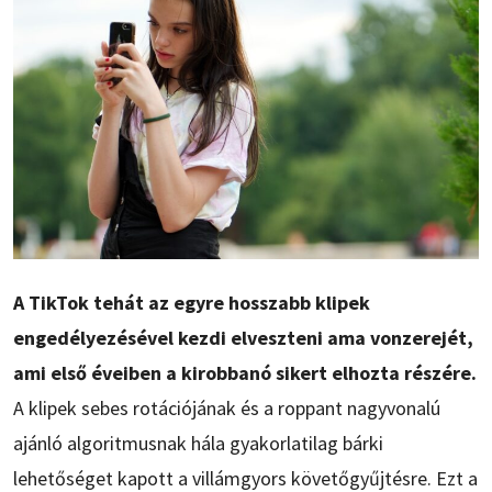
A TikTok tehát az egyre hosszabb klipek
engedélyezésével kezdi elveszteni ama vonzerejét,
ami első éveiben a kirobbanó sikert elhozta részére.
A klipek sebes rotációjának és a roppant nagyvonalú
ajánló algoritmusnak hála gyakorlatilag bárki
lehetőséget kapott a villámgyors követőgyűjtésre. Ezt a