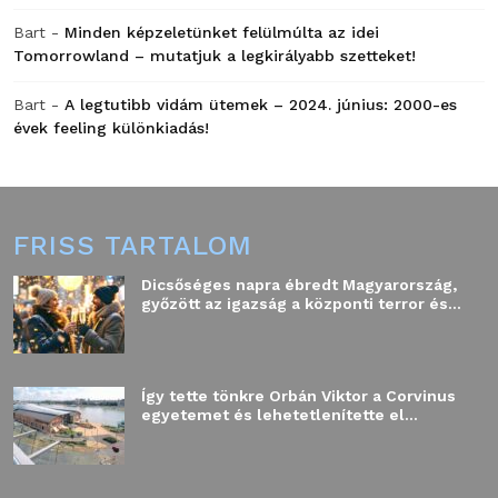
Bart
-
Minden képzeletünket felülmúlta az idei
Tomorrowland – mutatjuk a legkirályabb szetteket!
Bart
-
A legtutibb vidám ütemek – 2024. június: 2000-es
évek feeling különkiadás!
FRISS TARTALOM
Dicsőséges napra ébredt Magyarország,
győzött az igazság a központi terror és...
Így tette tönkre Orbán Viktor a Corvinus
egyetemet és lehetetlenítette el...