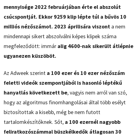
mennyisége 2022 februárjában érte el abszolút
csúcspontját. Ekkor 9259 klip lépte túl a bűvös 10
milliós nézőszámot. 2023 áprilisára viszont
a nem
mindennapi sikert abszolválni képes klipek száma
megfeleződött: immár
alig 4600-nak sikerült átlépnie
ugyanezen küszöböt.
Az Adweek szerint
a 100 ezer és 10 ezer nézőszám
feletti videók szempontjából is hasonló léptékű
hanyatlás következett be
, vagyis nem arról van szó,
hogy az algoritmus finomhangolásai által több esélyt
biztosítottak a kisebb, még be nem futott
tartalomkészítőknek. Sőt,
a 100 ezernél nagyobb
feliratkozószámmal büszkélkedők átlagosan 30