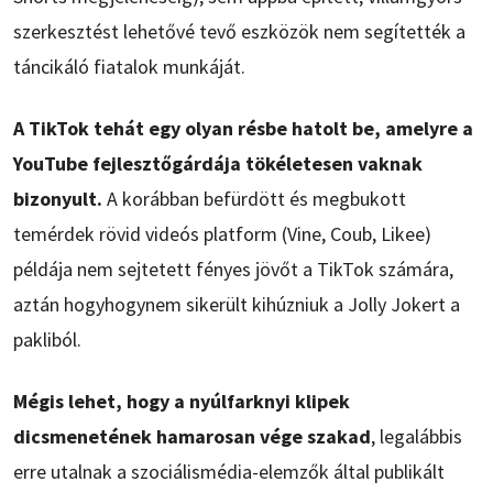
szerkesztést lehetővé tevő eszközök nem segítették a
táncikáló fiatalok munkáját.
A TikTok tehát egy olyan résbe hatolt be, amelyre a
YouTube fejlesztőgárdája tökéletesen vaknak
bizonyult.
A korábban befürdött és megbukott
temérdek rövid videós platform (Vine, Coub, Likee)
példája nem sejtetett fényes jövőt a TikTok számára,
aztán hogyhogynem sikerült kihúzniuk a Jolly Jokert a
pakliból.
Mégis lehet, hogy a nyúlfarknyi klipek
dicsmenetének hamarosan vége szakad
, legalábbis
erre utalnak a szociálismédia-elemzők által publikált