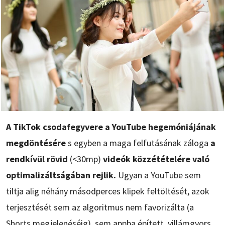
A TikTok csodafegyvere a YouTube hegemóniájának
megdöntésére
s egyben a maga felfutásának záloga
a
rendkívül rövid
(<30mp)
videók közzétételére való
optimalizáltságában rejlik.
Ugyan a YouTube sem
tiltja alig néhány másodperces klipek feltöltését, azok
terjesztését sem az algoritmus nem favorizálta (a
Shorts megjelenéséig), sem appba épített, villámgyors