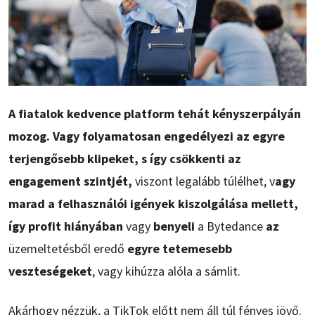
A fiatalok kedvence platform tehát kényszerpályán
mozog. Vagy folyamatosan engedélyezi az egyre
terjengősebb klipeket, s így csökkenti az
engagement szintjét,
viszont legalább túlélhet, v
agy
marad a felhasználói igények kiszolgálása mellett,
így profit hiányában
vagy
benyeli
a Bytedance
az
üzemeltetésből eredő
egyre tetemesebb
veszteségeket
, vagy kihúzza alóla a sámlit.
Akárhogy nézzük, a TikTok előtt nem áll túl fényes jövő.