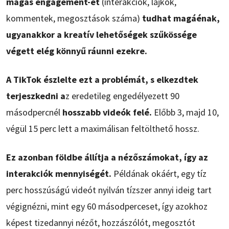
magas engagement-et
(interakciók, lájkok,
kommentek, megosztások száma)
tudhat magáénak,
ugyanakkor a kreatív lehetőségek szűkössége
végett elég könnyű ráunni ezekre.
A TikTok észlelte ezt a problémát, s elkezdtek
terjeszkedni a
z eredetileg engedélyezett 90
másodpercnél
hosszabb videók felé.
Előbb 3, majd 10,
végül 15 perc lett a maximálisan feltölthető hossz.
Ez azonban földbe állítja a nézőszámokat, így az
interakciók mennyiségét.
Példának okáért, egy tíz
perc hosszúságú videót nyilván tízszer annyi ideig tart
végignézni, mint egy 60 másodperceset, így azokhoz
képest tizedannyi nézőt, hozzászólót, megosztót