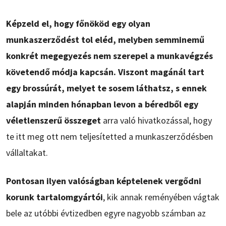
Képzeld el, hogy főnököd egy olyan
munkaszerződést tol eléd, melyben semminemű
konkrét megegyezés nem szerepel a munkavégzés
követendő módja kapcsán. Viszont magánál tart
egy brossúrát, melyet te sosem láthatsz, s ennek
alapján minden hónapban levon a béredből egy
véletlenszerű összeget
arra való hivatkozással, hogy
te itt meg ott nem teljesítetted a munkaszerződésben
vállaltakat.
Pontosan ilyen valóságban képtelenek vergődni
korunk tartalomgyártói
, kik annak reményében vágtak
bele az utóbbi évtizedben egyre nagyobb számban az