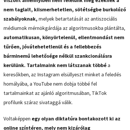
Viszont amennyiben nem felelünk meg ezeknek a
nem taglalt, kiismerhetetlen, sötétségbe burkolózó
szabályoknak,
melyek betartatását az antiszociális
médiumok mérnökgárdája az algoritmusokba plántálta,
automatikusan, könyörtelenül, ellentmondást nem
tűrően, jóvátehetetlenül és a fellebbezés
bárminemű lehetősége nélkül szankcionálásra
kerülünk. Tartalmaink nem látszanak többé
a
keresőkben, az Instagram elsüllyeszt minket a feledés
homályába, a YouTube nem dobja többé fel
tartalmainkat az ajánló algoritmusában, TikTok
profilunk száraz sivataggá válik.
Voltaképpen
egy olyan diktatúra bontakozott ki az
online színtéren, mely nem kizárólag