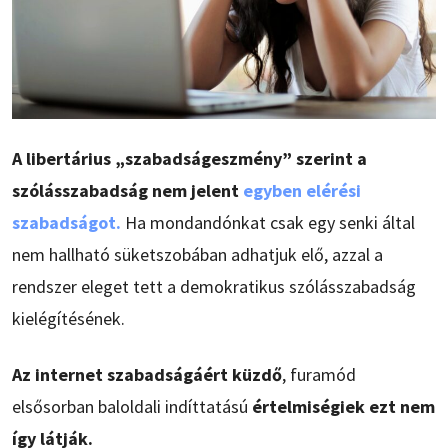
A libertárius „szabadságeszmény” szerint a
szólásszabadság nem jelent
egyben elérési
szabadságot.
Ha mondandónkat csak egy senki által
nem hallható süketszobában adhatjuk elő, azzal a
rendszer eleget tett a demokratikus szólásszabadság
kielégítésének.
Az internet szabadságáért küzdő
, furamód
elsősorban baloldali indíttatású
értelmiségiek ezt nem
így látják.