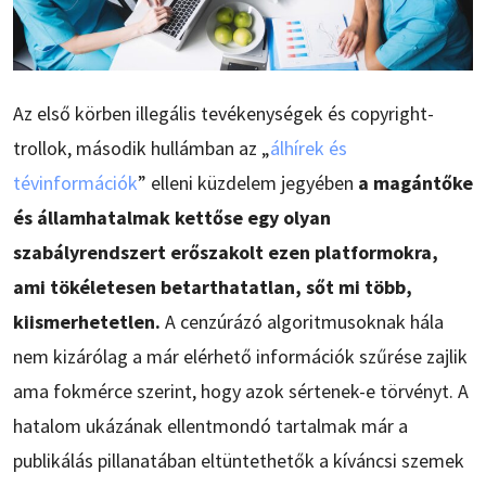
Az első körben illegális tevékenységek és copyright-
trollok, második hullámban az „
álhírek és
tévinformációk
” elleni küzdelem jegyében
a magántőke
és államhatalmak kettőse egy olyan
szabályrendszert erőszakolt ezen platformokra,
ami tökéletesen betarthatatlan, sőt mi több,
kiismerhetetlen.
A cenzúrázó algoritmusoknak hála
nem kizárólag a már elérhető információk szűrése zajlik
ama fokmérce szerint, hogy azok sértenek-e törvényt. A
hatalom ukázának ellentmondó tartalmak már a
publikálás pillanatában eltüntethetők a kíváncsi szemek