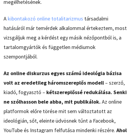
megélhetésének.
A
kibontakozó online totalitarizmus
társadalmi
hatásáról már temérdek alkalommal értekeztem, most
vizsgáljuk meg a kérdést egy másik nézőpontból is, a
tartalomgyártók és független médiumok
szempontjából.
Az online diskurzus egyes számú ideológia bázisa
volt az eredetileg háromszereplős modell
– szerző,
kiadó, fogyasztó –
kétszereplőssé redukálása. Senki
ne szólhasson bele abba, mit publikálok.
Az online
platformok előre törése mit sem változtatott az
ideológián, sőt, eleinte üdvösnek tűnt a Facebook,
YouTube és Instagram felfutása mindenki részére.
Ahol