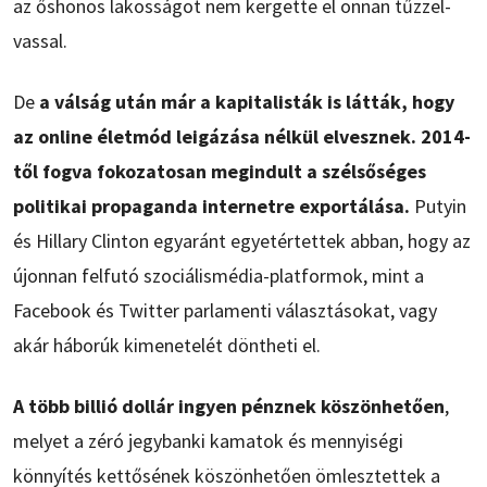
az őshonos lakosságot nem kergette el onnan tűzzel-
vassal.
De
a válság után már a kapitalisták is látták, hogy
az online életmód leigázása nélkül elvesznek. 2014-
től fogva fokozatosan megindult a szélsőséges
politikai propaganda internetre exportálása.
Putyin
és Hillary Clinton egyaránt egyetértettek abban, hogy az
újonnan felfutó szociálismédia-platformok, mint a
Facebook és Twitter parlamenti választásokat, vagy
akár háborúk kimenetelét döntheti el.
A több billió dollár ingyen pénznek köszönhetően
,
melyet a zéró jegybanki kamatok és mennyiségi
könnyítés kettősének köszönhetően ömlesztettek a