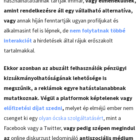
használhatatlannak tartják immár,
vagy elmenekülnek,
amint rendelkezésre áll egy vállalható alternatíva,
vagy
annak híján fenntartják ugyan profiljukat és
alkalmasint fel is lépnek, de
nem folytatnak többé
interakciót
a hirdetések által rájuk erőszakolt
tartalmakkal.
Ekkor azonban az abuzált felhasználók pénzügyi
kizsákmányolhatóságának lehetősége is
megszűnik, a reklámok egyre hatástalanabbnak
mutatkoznak. Végül a platformok képtelenek vagy
előfizetési díjat szedni
,
melyet ép elméjű ember nem
csenget ki egy
olyan ócska szolgáltatásért
, mint a
Facebook vagy a Twitter,
vagy pedig szépen megindul
az
online diskurzust ledomináló
antiszociális médium