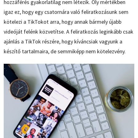
hozzáférés gyakorlatilag nem létezik. Oly mértékben
igaz ez, hogy egy csatornára való feliratkozásunk sem
kötelezi a TikTokot arra, hogy annak bármely újabb
videóját felénk közvetítse. A feliratkozás leginkább csak
ajánlás a TikTok részére, hogy kíváncsiak vagyunk a
készítő tartalmaira, de semmiképp nem kötelezvény.