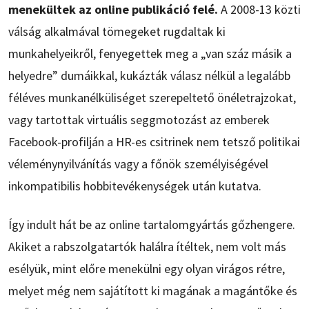
menekültek az online publikáció felé.
A 2008-13 közti
válság alkalmával tömegeket rugdaltak ki
munkahelyeikről, fenyegettek meg a „van száz másik a
helyedre” dumáikkal, kukázták válasz nélkül a legalább
féléves munkanélküliséget szerepeltető önéletrajzokat,
vagy tartottak virtuális seggmotozást az emberek
Facebook-profilján a HR-es csitrinek nem tetsző politikai
véleménynyilvánítás vagy a főnök személyiségével
inkompatibilis hobbitevékenységek után kutatva.
Így indult hát be az online tartalomgyártás gőzhengere.
Akiket a rabszolgatartók halálra ítéltek, nem volt más
esélyük, mint előre menekülni egy olyan virágos rétre,
melyet még nem sajátított ki magának a magántőke és