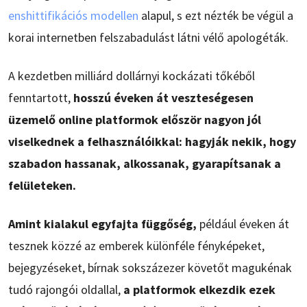
enshittifikációs modellen
alapul, s ezt nézték be végül a
korai internetben felszabadulást látni vélő apologéták.
A kezdetben milliárd dollárnyi kockázati tőkéből
fenntartott,
hosszú éveken át veszteségesen
üzemelő online platformok először nagyon jól
viselkednek a felhasználóikkal: hagyják nekik, hogy
szabadon hassanak, alkossanak, gyarapítsanak a
felületeken.
Amint kialakul egyfajta függőség,
például éveken át
tesznek közzé az emberek különféle fényképeket,
bejegyzéseket, bírnak sokszázezer követőt magukénak
tudó rajongói oldallal,
a platformok elkezdik ezek