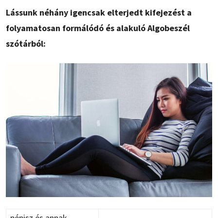
Lássunk néhány igencsak elterjedt kifejezést a
folyamatosan formálódó és alakuló Algobeszél
szótárból:
pénisz és annak