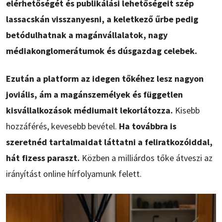
elérhetőségét és publikálási lehetőségeit szép
lassacskán visszanyesni, a keletkező űrbe pedig
betódulhatnak a magánvállalatok, nagy
médiakonglomerátumok és dúsgazdag celebek.
Ezután a platform az idegen tőkéhez lesz nagyon
joviális, ám a magánszemélyek és független
kisvállalkozások médiumait lekorlátozza.
Kisebb
hozzáférés, kevesebb bevétel.
Ha továbbra is
szeretnéd tartalmaidat láttatni a feliratkozóiddal,
hát fizess paraszt.
Közben a milliárdos tőke átveszi az
irányítást online hírfolyamunk felett.