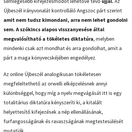
semlegesebb kifejezésmódot lehetővé tevő
újjal.
Az
Újbeszél irányvonalát kontrolláló Angszoc párt szerint
amit nem tudsz kimondani, arra nem lehet gondolni
sem. A szókincs alapos visszanyesése által
megvalósítható a tökéletes diktatúra
, melyben
mindenki csak azt mondhat és arra gondolhat, amit a
párt a maga könyvecskéjében engedélyez.
Az online Újbeszél analogikusan tökéletesen
megfeleltethető az orwelli elképzelésnek annyi
különbséggel, hogy míg a nyelv megvágását itt is egy
totalitárius diktatúra kényszeríti ki, a kitalált
helyettesítő kifejezések a nép ellenállásának,
furfangosságának és ravaszságának megtestesülését
mutatják.