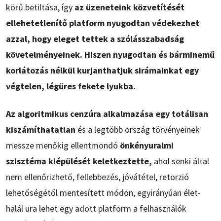
körű betiltása, így
az üzeneteink közvetítését
ellehetetlenítő platform nyugodtan védekezhet
azzal, hogy eleget tettek a szólásszabadság
követelményeinek. Hiszen nyugodtan és bárminemű
korlátozás nélkül kurjanthatjuk sirámainkat egy
végtelen, légüres fekete lyukba.
Az algoritmikus cenzúra alkalmazása egy totálisan
kiszámíthatatlan
és a legtöbb ország törvényeinek
messze menőkig ellentmondó
önkényuralmi
szisztéma kiépülését keletkeztette,
ahol senki által
nem ellenőrizhető, fellebbezés, jóvátétel, retorzió
lehetőségétől mentesített módon, egyirányúan élet-
halál ura lehet egy adott platform a felhasználók