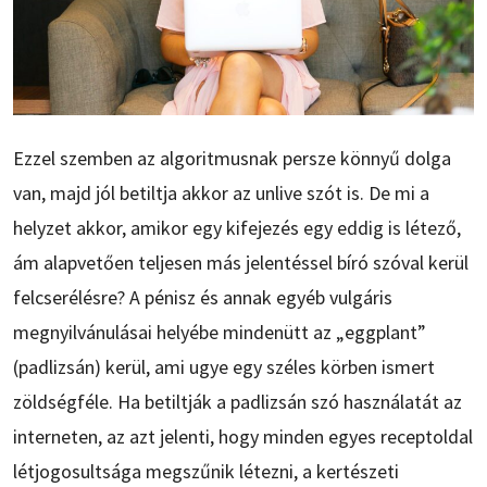
Ezzel szemben az algoritmusnak persze könnyű dolga
van, majd jól betiltja akkor az unlive szót is. De mi a
helyzet akkor, amikor egy kifejezés egy eddig is létező,
ám alapvetően teljesen más jelentéssel bíró szóval kerül
felcserélésre? A pénisz és annak egyéb vulgáris
megnyilvánulásai helyébe mindenütt az „eggplant”
(padlizsán) kerül, ami ugye egy széles körben ismert
zöldségféle. Ha betiltják a padlizsán szó használatát az
interneten, az azt jelenti, hogy minden egyes receptoldal
létjogosultsága megszűnik létezni, a kertészeti