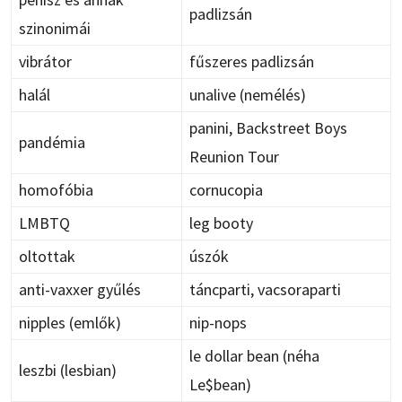
padlizsán
szinonimái
vibrátor
fűszeres padlizsán
halál
unalive (nemélés)
panini, Backstreet Boys
pandémia
Reunion Tour
homofóbia
cornucopia
LMBTQ
leg booty
oltottak
úszók
anti-vaxxer gyűlés
táncparti, vacsoraparti
nipples (emlők)
nip-nops
le dollar bean (néha
leszbi (lesbian)
Le$bean)