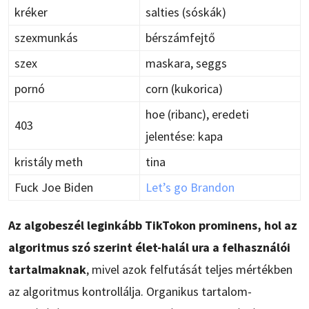
kréker
salties (sóskák)
szexmunkás
bérszámfejtő
szex
maskara, seggs
pornó
corn (kukorica)
hoe (ribanc), eredeti
403
jelentése: kapa
kristály meth
tina
Fuck Joe Biden
Let’s go Brandon
Az algobeszél leginkább TikTokon prominens, hol az
algoritmus szó szerint élet-halál ura a felhasználói
tartalmaknak
, mivel azok felfutását teljes mértékben
az algoritmus kontrollálja. Organikus tartalom-