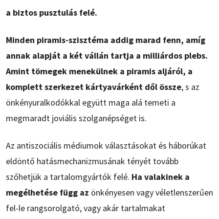
a biztos pusztulás felé.
Minden piramis-szisztéma addig marad fenn, amíg
annak alapját a két vállán tartja a milliárdos plebs.
Amint tömegek menekülnek a piramis aljáról, a
komplett szerkezet kártyavárként dől össze
, s az
önkényuralkodókkal együtt maga alá temeti a
megmaradt joviális szolganépséget is.
Az antiszociális médiumok választásokat és háborúkat
eldöntő hatásmechanizmusának tényét tovább
szőhetjük a tartalomgyártók felé.
Ha valakinek a
megélhetése függ az
önkényesen vagy véletlenszerűen
fel-le rangsorolgató, vagy akár tartalmakat