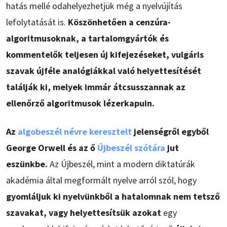
hatás mellé odahelyezhetjük még a nyelvújítás
lefolytatását is.
Köszönhetően a cenzúra-
algoritmusoknak, a tartalomgyártók és
kommentelők teljesen új kifejezéseket, vulgáris
szavak újféle analógiákkal való helyettesítését
találják ki, melyek immár átcsusszannak az
ellenőrző algoritmusok lézerkapuin.
Az
algobeszél névre keresztelt
jelenségről egyből
George Orwell és az ő
Újbeszél szótára
jut
eszünkbe.
Az Újbeszél, mint a modern diktatúrák
akadémia által megformált nyelve arról szól, hogy
gyomláljuk ki nyelvünkből a hatalomnak nem tetsző
szavakat, vagy helyettesítsük azokat
egy