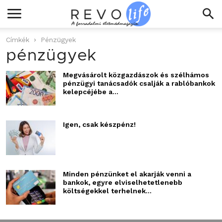
Címkék
Pénzügyek
pénzügyek
Megvásárolt közgazdászok és szélhámos
pénzügyi tanácsadók csalják a rablóbankok
kelepcéjébe a...
Igen, csak készpénz!
Minden pénzünket el akarják venni a
bankok, egyre elviselhetetlenebb
költségekkel terhelnek...