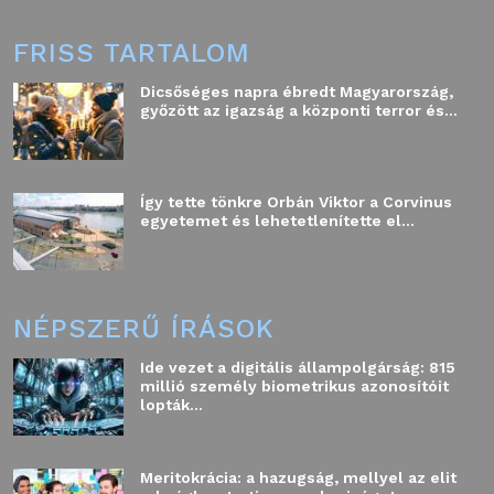
FRISS TARTALOM
Dicsőséges napra ébredt Magyarország,
győzött az igazság a központi terror és...
Így tette tönkre Orbán Viktor a Corvinus
egyetemet és lehetetlenítette el...
NÉPSZERŰ ÍRÁSOK
Ide vezet a digitális állampolgárság: 815
millió személy biometrikus azonosítóit
lopták...
Meritokrácia: a hazugság, mellyel az elit