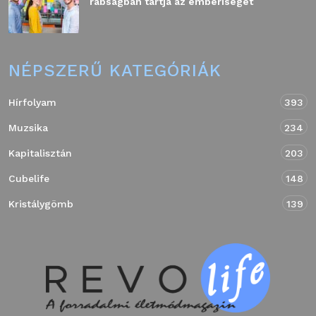
rabságban tartja az emberiséget
NÉPSZERŰ KATEGÓRIÁK
Hírfolyam
393
Muzsika
234
Kapitalisztán
203
Cubelife
148
Kristálygömb
139