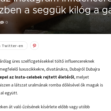
ben a seggük kilóg a g
0
 Twitter-en
árólag üres szelfizgetésekkel töltő influencereknek
 megfelelő luxuscikkekre, divatárukra, Dubajról Dubajra
epel az Insta-celebek rejtett életéről
, melyet
hiszen a látszat uralmának romba dőlésével ők maguk is
al együtt.
ken át való űzésének kísérlete előbb vagy utóbb