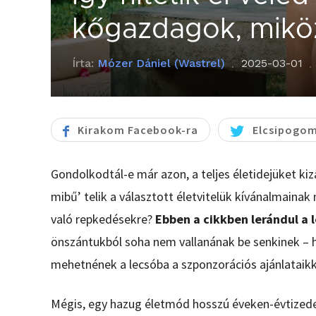
kőgazdagok, miköz
Írta:
Mózer Dániel (Wastrel)
2025-03-01
Kirakom Facebook-ra
Elcsipogom
Gondolkodtál-e már azon, a teljes életidejüket kiz
mibű’ telik a választott életvitelük kívánalmainak
való repkedésekre?
Ebben a cikkben lerándul a l
önszántukból soha nem vallanának be senkinek – 
mehetnének a lecsóba a szponzorációs ajánlataikk
Mégis, egy hazug életmód hosszú éveken-évtizede