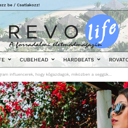
ezz be / Csatlakozz!
Revo
FE
CUBEHEAD
HARDBEATS
ROVAT
tagram influencerek, hogy kőgazdagok, miközben a seggük...