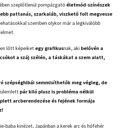
cében szeplőtlenül pompázgató
életmód-színészek
bb pattanás, szarkaláb, viszkető folt megvesse
behatásokkal szemben olykor már a legkiválóbb
delmet.
sen lőtt képeiket
egy grafikus
nak, aki
belővén a
csókot a száj szélén, a táskákat a szem alatt,
ró szépséghibái semmisíthetők meg végleg, de
ülemlett
pár kiló plusz is probléma nélkül
plett arcberendezése és fejének formája
z!
ie-baba kinézet, Japánban a kerek arc és hófehér