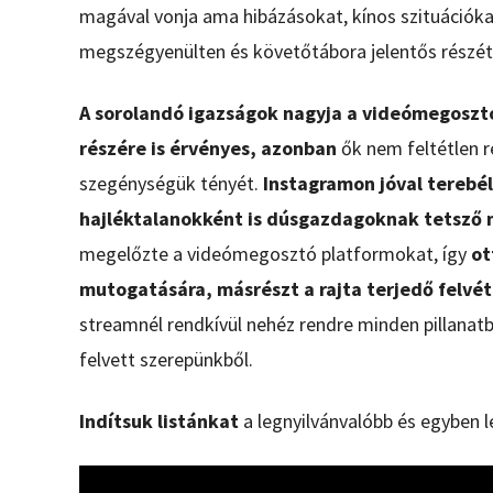
magával vonja ama hibázásokat, kínos szituációka
megszégyenülten és követőtábora jelentős részét 
A sorolandó igazságok nagyja a videómegoszt
részére is érvényes, azonban
ők nem feltétlen r
szegénységük tényét.
Instagramon jóval terebé
hajléktalanokként is dúsgazdagoknak tetsző
megelőzte a videómegosztó platformokat, így
ot
mutogatására, másrészt a rajta terjedő felvé
streamnél rendkívül nehéz rendre minden pillanatba
felvett szerepünkből.
Indítsuk listánkat
a legnyilvánvalóbb és egyben 