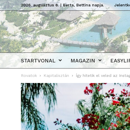
2026. augusztus 6. | Berta, Bettina napja.
Jelentk
STARTVONAL
MAGAZIN
EASYLI
Rovatok
Kapitalisztán
Így hitetik el veled az Ins