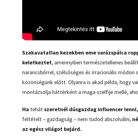
Szakavatatlan kezekben eme varázspálca ropp
keletkeztet
, amennyiben természetellenes beáll
narancsbőrrel, szélsőséges és irracionális módon s
közönségünk előtt. Olyanra is akad példa, hogy va
montázsolja háttérként a maga szelfije mellé, ahol
Ha
tehát
szeretnél dúsgazdag influencer lenni
feltételt – gazdagság – nem tudod abszolválni,
né
az egész világot bejárd.