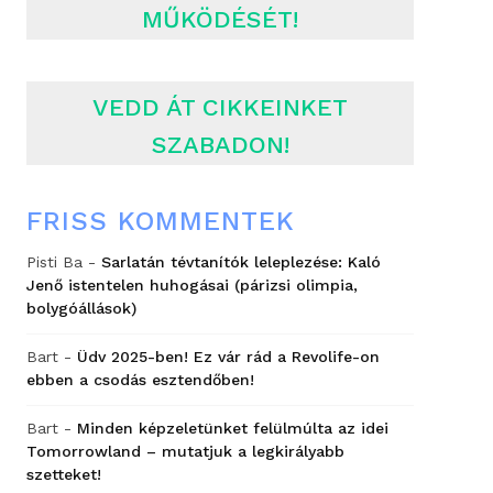
MŰKÖDÉSÉT!
VEDD ÁT CIKKEINKET
SZABADON!
FRISS KOMMENTEK
Pisti Ba
-
Sarlatán tévtanítók leleplezése: Kaló
Jenő istentelen huhogásai (párizsi olimpia,
bolygóállások)
Bart
-
Üdv 2025-ben! Ez vár rád a Revolife-on
ebben a csodás esztendőben!
Bart
-
Minden képzeletünket felülmúlta az idei
Tomorrowland – mutatjuk a legkirályabb
szetteket!