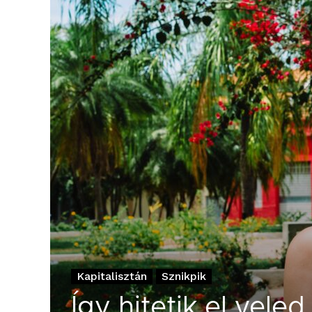
Kapitalisztán
Sznikpik
Így hitetik el vele