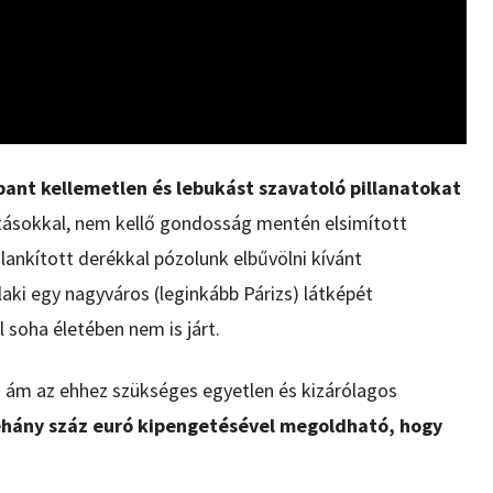
ant kellemetlen és lebukást szavatoló pillanatokat
ításokkal, nem kellő gondosság mentén elsimított
lankított derékkal pózolunk elbűvölni kívánt
laki egy nagyváros (leginkább Párizs) látképét
 soha életében nem is járt.
,
ám az ehhez szükséges egyetlen és kizárólagos
hány száz euró kipengetésével megoldható, hogy