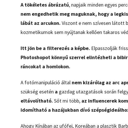
A tökéletes ábrázatú
, napjaik minden egyes per
nem engedhetik meg maguknak, hogy a legkise
lábát az arcukon.
Viszont e nem szívesen látott 
kozmetikumok sem nyújtanak kellően takaros vé
Itt jön be a filterezés a képbe.
Elpasszolják fris
Photoshopot könnyű szerrel elintézheti a bibir
ráncokat a homlokon.
A fotómanipuláció által
nem kizárólag az arc ap
szükség esetén
a
gazdag utazgatások során felgy
eltávolítható.
Sőt mi több,
az influencerek kom
idomítható a hazájukban dívó szépségideálho
Ahogy Kínában az ufófej, Koreában a plasztik Barb