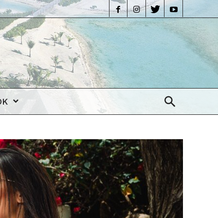
life
OK