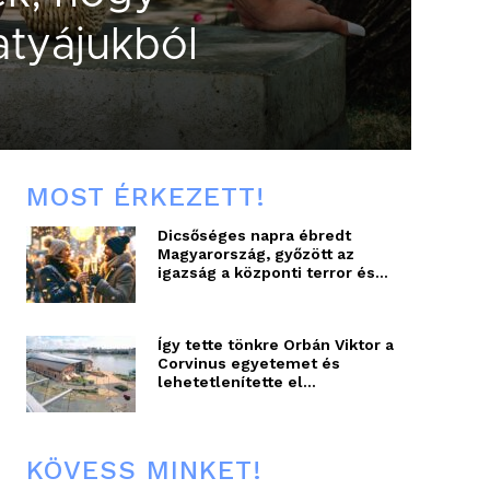
atyájukból
MOST ÉRKEZETT!
Dicsőséges napra ébredt
Magyarország, győzött az
igazság a központi terror és...
Így tette tönkre Orbán Viktor a
Corvinus egyetemet és
lehetetlenítette el...
KÖVESS MINKET!