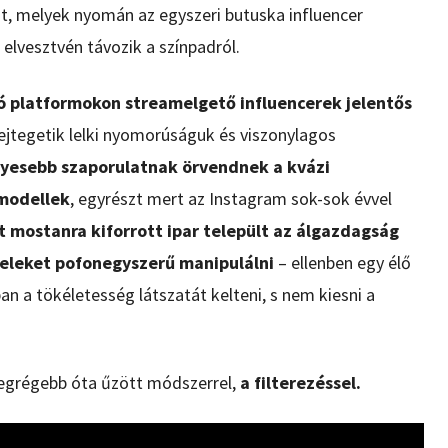
t, melyek nyomán az egyszeri butuska influencer
elvesztvén távozik a színpadról.
ó platformokon streamelgető influencerek jelentős
ejtegetik lelki nyomorúságuk és viszonylagos
lyesebb szaporulatnak örvendnek a kvázi
 modellek
, egyrészt mert az Instagram sok-sok évvel
t mostanra kiforrott ipar települt az álgazdagság
teleket pofonegyszerű manipulálni
– ellenben egy élő
n a tökéletesség látszatát kelteni, s nem kiesni a
legrégebb óta űzött módszerrel,
a filterezéssel.