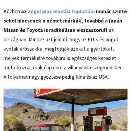
Közben
az
angol piac eladási toplistáin
immár szinte
sehol nincsenek a német márkák, továbbá a japán
Nissan és Toyota is radikálisan visszaszorult
az
országban. Mindez azt jelenti, hogy az EU-s és angol
kvóták erőszakkal megfojtják azokat a gyártókat,
melyek termékeire továbbra is egészséges kereslet
mutatkozna, csak épp nem a villanyautó szegmensben.
A folyamat nagy győztese pedig Kína és az USA.