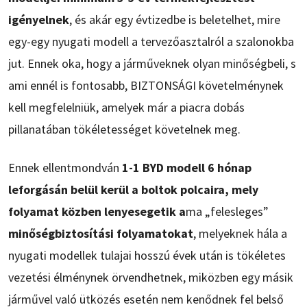
igényelnek
, és akár egy évtizedbe is beletelhet, mire
egy-egy nyugati modell a tervezőasztalról a szalonokba
jut. Ennek oka, hogy a járműveknek olyan minőségbeli, s
ami ennél is fontosabb, BIZTONSÁGI követelménynek
kell megfelelniük, amelyek már a piacra dobás
pillanatában tökéletességet követelnek meg.
Ennek ellentmondván
1-1 BYD modell 6 hónap
leforgásán belül kerül a boltok polcaira, mely
folyamat közben lenyesegetik a
ma „felesleges”
minőségbiztosítási folyamatokat
, melyeknek hála a
nyugati modellek tulajai hosszú évek után is tökéletes
vezetési élménynek örvendhetnek, miközben egy másik
járművel való ütközés esetén nem kenődnek fel belső