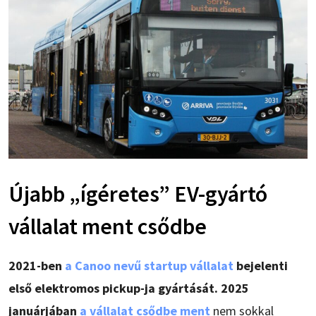
Újabb „ígéretes” EV-gyártó
vállalat ment csődbe
2021-ben
a Canoo nevű startup vállalat
bejelenti
első elektromos pickup-ja gyártását. 2025
januárjában
a vállalat csődbe ment
nem sokkal