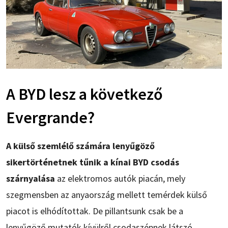
A BYD lesz a következő
Evergrande?
A külső szemlélő számára lenyűgöző
sikertörténetnek tűnik a kínai BYD csodás
szárnyalása
az elektromos autók piacán, mely
szegmensben az anyaország mellett temérdek külső
piacot is elhódítottak. De pillantsunk csak be a
lenyűgöző mutatók kívülről csodaszépnek látszó