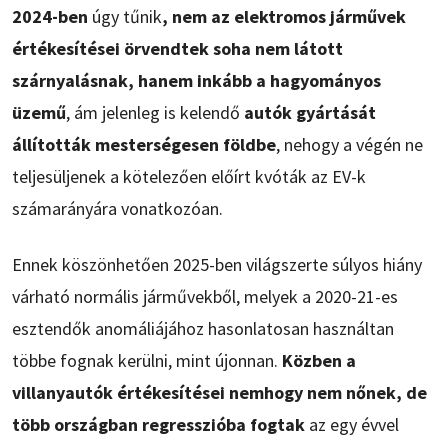
2024-ben
úgy tűnik
, nem az elektromos járművek
értékesítései örvendtek soha nem látott
szárnyalásnak, hanem inkább a hagyományos
üzemű
, ám jelenleg is kelendő
autók gyártását
állították mesterségesen földbe
, nehogy a végén ne
teljesüljenek a kötelezően előírt kvóták az EV-k
számarányára vonatkozóan.
Ennek köszönhetően 2025-ben világszerte súlyos hiány
várható normális járművekből, melyek a 2020-21-es
esztendők anomáliájához hasonlatosan használtan
többe fognak kerülni, mint újonnan.
Közben a
villanyautók értékesítései nemhogy nem nőnek, de
több országban regresszióba fogtak
az egy évvel