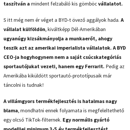
taszítván a
mindent felzabáló kis gömböc
vállalatot.
S itt még nem ér véget a BYD-t övező aggályok hada.
A
vállalat külföldön
, kiváltképp Dél-Amerikában
ugyanúgy kizsákmányolja a munkaerőt, ahogy
teszik azt az amerikai imperialista vállalatok. A BYD
CEO-ja hogyhogynem nem a saját csúcskategóriás
sportautójukat vezeti, hanem egy Ferrarit.
Pedig az
Amerikába kiküldött sportautó-prototípusaik már
táncolni is tudnak!
A villámgyors termékfejlesztés is hatalmas nagy
blama
, mondhatni ennek folyamata is megfeleltethető
egy olcsó TikTok-filternek.
Egy normális gyártó
modelljei minimum 3-5 év termékfejlesztést