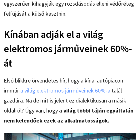
egyszerűen kihagyják egy rozsdásodás elleni védőréteg
felfújását a külső kasztnin.
Kínában adják el a világ
elektromos járműveinek 60%-
át
Első blikkre örvendetes hír, hogy a kínai autópiacon
immár
a világ elektromos járműveinek 60%-a
talál
gazdára. Na de mit is jelent ez dialektikusan a másik
oldalról? Úgy van, hogy
a világ többi táján egyáltalán
nem kelendőek ezek az alkalmatosságok.