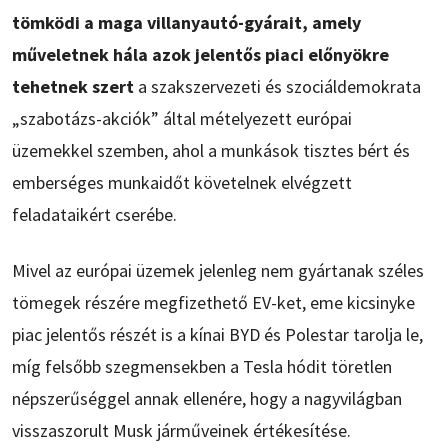
tömködi a maga villanyautó-gyárait, amely
műveletnek hála azok jelentős piaci előnyökre
tehetnek szert
a szakszervezeti és szociáldemokrata
„szabotázs-akciók” által mételyezett európai
üzemekkel szemben, ahol a munkások tisztes bért és
emberséges munkaidőt követelnek elvégzett
feladataikért cserébe.
Mivel az európai üzemek jelenleg nem gyártanak széles
tömegek részére megfizethető EV-ket, eme kicsinyke
piac jelentős részét is a kínai BYD és Polestar tarolja le,
míg felsőbb szegmensekben a Tesla hódit töretlen
népszerűséggel annak ellenére, hogy a nagyvilágban
visszaszorult Musk járműveinek értékesítése.