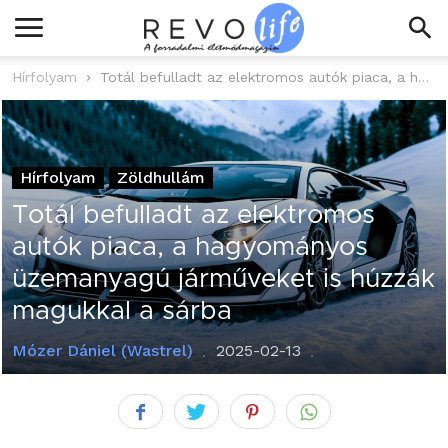
Hírfolyam
Totál befulladt az elektromos autók piaca, a hagyományos üzemanyagú járműveket is húzzák...
Hírfolyam
Zöldhullám
Totál befulladt az elektromos
autók piaca, a hagyományos
üzemanyagú járműveket is húzzák
magukkal a sárba
Mózer Dániel (Wastrel)
2025-02-13