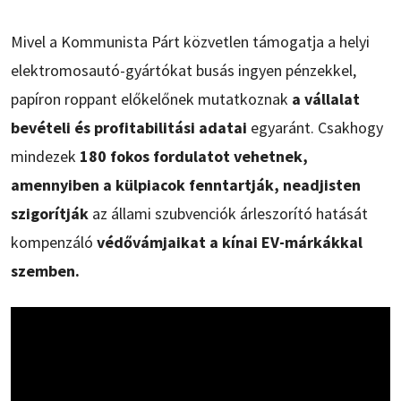
Mivel a Kommunista Párt közvetlen támogatja a helyi
elektromosautó-gyártókat busás ingyen pénzekkel,
papíron roppant előkelőnek mutatkoznak
a vállalat
bevételi és profitabilitási adatai
egyaránt. Csakhogy
mindezek
180 fokos fordulatot vehetnek,
amennyiben a külpiacok fenntartják, neadjisten
szigorítják
az állami szubvenciók árleszorító hatását
kompenzáló
védővámjaikat a kínai EV-márkákkal
szemben.