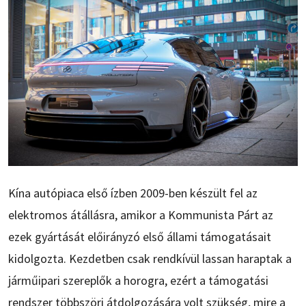
Kína autópiaca első ízben 2009-ben készült fel az
elektromos átállásra, amikor a Kommunista Párt az
ezek gyártását előirányzó első állami támogatásait
kidolgozta. Kezdetben csak rendkívül lassan haraptak a
járműipari szereplők a horogra, ezért a támogatási
rendszer többszöri átdolgozására volt szükség, mire a