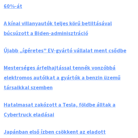
60%-át
A kínai villanyautók teljes körű betiltásával
búcsúzott a Biden-adminisztráció
Újabb „ígéretes” EV-gyártó vállalat ment csődbe
Mesterséges árfelhajtással tennék vonzóbbá
elektromos autóikat a gyártók a benzin üzemű
társaikkal szemben
Hatalmasat zakózott a Tesla, földbe álltak a
Cybertruck eladásai
Japánban első ízben csökkent az eladott