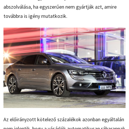
abszolválása, ha egyszerűen nem gyártják azt, amire
továbbra is igény mutatkozik.
Az előirányzott kötelező százalékok azonban egyáltalán
nem jelentik, hogy a vásárlók automatikusan ráharapnak