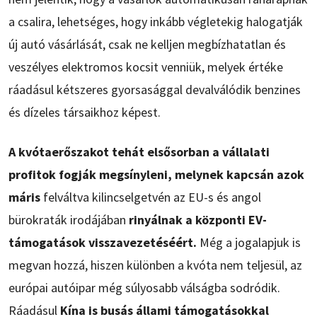
a csalira, lehetséges, hogy inkább végletekig halogatják
új autó vásárlását, csak ne kelljen megbízhatatlan és
veszélyes elektromos kocsit venniük, melyek értéke
ráadásul kétszeres gyorsasággal devalválódik benzines
és dízeles társaikhoz képest.
A kvótaerőszakot tehát elsősorban a vállalati
profitok fogják megsínyleni, melynek kapcsán azok
máris
felváltva kilincselgetvén az EU-s és angol
bürokraták irodájában
rinyálnak a központi EV-
támogatások visszavezetéséért.
Még a jogalapjuk is
megvan hozzá, hiszen különben a kvóta nem teljesül, az
európai autóipar még súlyosabb válságba sodródik.
Ráadásul
Kína is busás állami támogatásokkal