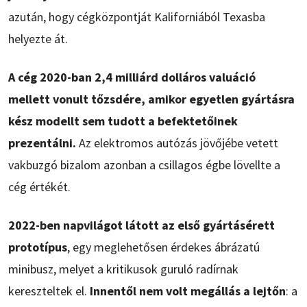
azután, hogy cégközpontját Kaliforniából Texasba
helyezte át.
A cég 2020-ban 2,4 milliárd dolláros valuáció
mellett vonult tőzsdére, amikor egyetlen gyártásra
kész modellt sem tudott a befektetőinek
prezentálni.
Az elektromos autózás jövőjébe vetett
vakbuzgó bizalom azonban a csillagos égbe lövellte a
cég értékét.
2022-ben napvilágot látott az első gyártásérett
prototípus
, egy meglehetősen érdekes ábrázatú
minibusz, melyet a kritikusok guruló radírnak
kereszteltek el.
Innentől nem volt megállás a lejtőn
: a