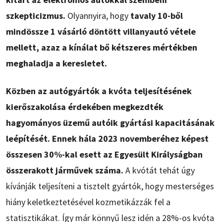
szkepticizmus.
Olyannyira, hogy
tavaly 10-ből
mindössze 1 vásárló döntött villanyautó vétele
mellett, azaz a kínálat bő kétszeres mértékben
meghaladja a keresletet.
Közben az autógyártók a kvóta teljesítésének
kierőszakolása érdekében megkezdték
hagyományos üzemű autóik gyártási kapacitásának
leépítését. Ennek hála 2023 novemberéhez képest
összesen 30%-kal esett az Egyesült Királyságban
összerakott járművek száma.
A kvótát tehát úgy
kívánják teljesíteni a tisztelt gyártók, hogy mesterséges
hiány keletkeztetésével kozmetikázzák fel a
statisztikákat. Így már könnyű lesz idén a 28%-os kvóta