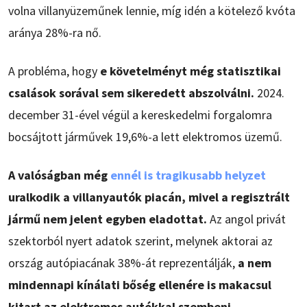
volna villanyüzeműnek lennie, míg idén a kötelező kvóta
aránya 28%-ra nő.
A probléma, hogy
e követelményt még statisztikai
csalások sorával sem sikeredett abszolválni.
2024.
december 31-ével végül a kereskedelmi forgalomra
bocsájtott járművek 19,6%-a lett elektromos üzemű.
A valóságban még
ennél is tragikusabb helyzet
uralkodik a villanyautók piacán, mivel a regisztrált
jármű nem jelent egyben eladottat.
Az angol privát
szektorból nyert adatok szerint, melynek aktorai az
ország autópiacának 38%-át reprezentálják,
a nem
mindennapi kínálati bőség ellenére is makacsul
kitart az elektromos autókkal szembeni