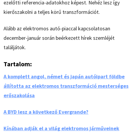
ezelőtti referencia-adatokhoz képest. Nehéz lesz így
kierőszakolni a teljes körű transzformációt.
Alább az elektromos autó-piaccal kapcsolatosan
december-január során beérkezett hírek szemléjét
találjátok.
Tartalom:
A komplett angol, német és japán autóipart földbe
állította az elektromos transzformáció mesterséges
erőszakolása
A BYD lesz a következő Evergrande?
Kínában adják el a világ elektromos járműveinek