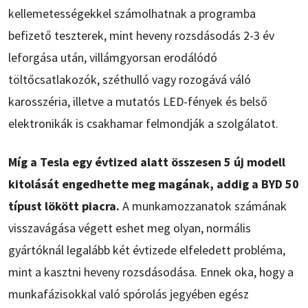
kellemetességekkel számolhatnak a programba
befizető teszterek, mint heveny rozsdásodás 2-3 év
leforgása után, villámgyorsan erodálódó
töltőcsatlakozók, széthulló vagy rozogává váló
karosszéria, illetve a mutatós LED-fények és belső
elektronikák is csakhamar felmondják a szolgálatot.
Míg a Tesla egy évtized alatt összesen 5 új modell
kitolását engedhette meg magának, addig a BYD 50
típust lökött piacra.
A munkamozzanatok számának
visszavágása végett eshet meg olyan, normális
gyártóknál legalább két évtizede elfeledett probléma,
mint a kasztni heveny rozsdásodása. Ennek oka, hogy a
munkafázisokkal való spórolás jegyében egész