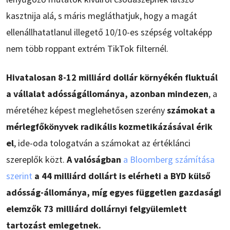
kasztnija alá, s máris megláthatjuk, hogy a magát
ellenállhatatlanul illegető 10/10-es szépség voltaképp
nem több roppant extrém TikTok filternél.
Hivatalosan 8-12 milliárd dollár környékén fluktuál
a vállalat adósságállománya, azonban mindezen
, a
méretéhez képest meglehetősen szerény
számokat a
mérlegfőkönyvek radikális kozmetikázásával érik
el
, ide-oda tologatván a számokat az értéklánci
szereplők közt.
A valóságban
a Bloomberg számítása
szerint
a 44 milliárd dollárt is elérheti a BYD külső
adósság-állománya, míg egyes független gazdasági
elemzők 73 milliárd dollárnyi felgyülemlett
tartozást emlegetnek.