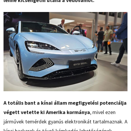
lenne kicsengetni utána a védővámot.
A totális bant a kínai állam megfigyelési potenciálja
végett vetette ki Amerika kormánya
, mivel ezen
járművek temérdek gyanús elektronikát tartalmaznak. A
kínai hackerek és távoli kémkedés lehetőségének