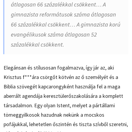
átlagosan 66 százalékkal csökkent… A
gimnazista reformátusok száma átlagosan
66 százalékkal csökkent… A gimnazista korú
evangélikusok száma átlagosan 52
százalékkal csökkent.
Elegánsan és stílusosan fogalmazva, így jár az, aki
Krisztus f***ára csörgőt kötvén az ő személyét és a
Biblia szövegét kapcarongyként használja fel a maga
aberrált agendája keresztülerőszakolására a komplett
társadalmon. Egy olyan Istent, melyet a pártállami
tömeggyilkosok hazudnak nekünk a mocskos
pofájukkal, lehetetlen őszintén és tiszta szívből szeretni,