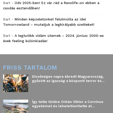
Bart
-
Üdv 2025-ben! Ez vár rád a Revolife-on ebben a
csodás esztendőben!
Bart
-
Minden képzeletünket felülmúlta az idei
Tomorrowland – mutatjuk a legkirályabb szetteket!
Bart
-
A legtutibb vidám ütemek – 2024. június: 2000-es
évek feeling különkiadás!
FRISS TARTALOM
Dicsőséges napra ébredt Magyarország,
győzött az igazság a központi terror és...
Így tette tönkre Orbán Viktor a Corvinus
egyetemet és lehetetlenítette el...