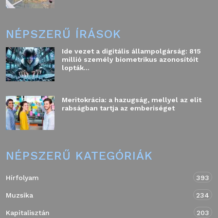
NÉPSZERŰ ÍRÁSOK
Ide vezet a digitális állampolgárság: 815
millió személy biometrikus azonosítóit
lopták...
Meritokrácia: a hazugság, mellyel az elit
rabságban tartja az emberiséget
NÉPSZERŰ KATEGÓRIÁK
Hírfolyam
393
Muzsika
234
Kapitalisztán
203