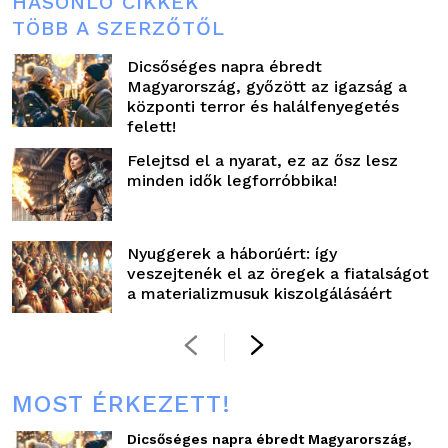
HASONLÓ CIKKEK
TÖBB A SZERZŐTŐL
Dicsőséges napra ébredt
Magyarország, győzött az igazság a
központi terror és halálfenyegetés
felett!
Felejtsd el a nyarat, ez az ősz lesz
minden idők legforróbbika!
Nyuggerek a háborúért: így
veszejtenék el az öregek a fiatalságot
a materializmusuk kiszolgálásáért
MOST ÉRKEZETT!
Dicsőséges napra ébredt Magyarország,