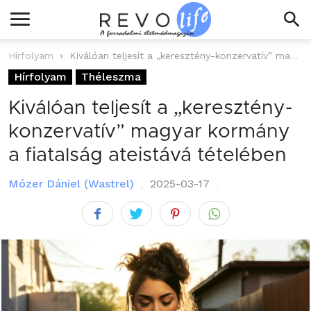
Hírfolyam
Kiválóan teljesít a „keresztény-konzervatív” magyar kormány a fiatalság ateistává tételében
Hírfolyam
Théleszma
Kiválóan teljesít a „keresztény-
konzervatív” magyar kormány
a fiatalság ateistává tételében
Mózer Dániel (Wastrel)
2025-03-17