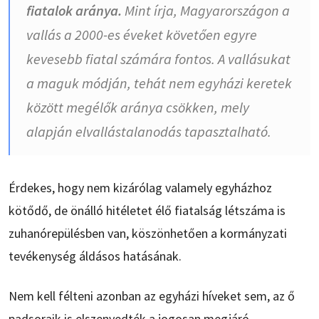
fiatalok aránya.
Mint írja, Magyarországon a
vallás a 2000-es éveket követően egyre
kevesebb fiatal számára fontos. A vallásukat
a maguk módján, tehát nem egyházi keretek
között megélők aránya csökken, mely
alapján elvallástalanodás tapasztalható.
Érdekes, hogy nem kizárólag valamely egyházhoz
kötődő, de önálló hitéletet élő fiatalság létszáma is
zuhanórepülésben van, köszönhetően a kormányzati
tevékenység áldásos hatásának.
Nem kell félteni azonban az egyházi híveket sem, az ő
padsoraik is elszenvedték a jogosan megjáró