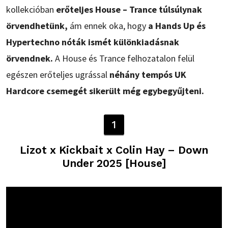
kollekcióban
erőteljes House – Trance túlsúlynak
örvendhetünk,
ám ennek oka, hogy
a Hands Up és
Hypertechno nóták ismét különkiadásnak
örvendnek.
A House és Trance felhozatalon felül
egészen erőteljes ugrással
néhány tempós UK
Hardcore csemegét sikerült még egybegyűjteni.
1
Lizot x Kickbait x Colin Hay – Down
Under 2025 [House]