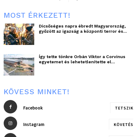
MOST ÉRKEZETT!
Dicsőséges napra ébredt Magyarország,
győzött az igazság a központi terror és...
Így tette tönkre Orbán Viktor a Corvinus
egyetemet és lehetetlenítette el...
KÖVESS MINKET!
Facebook
TETSZIK
Instagram
KÖVETÉS