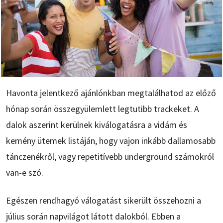
Havonta jelentkező ajánlónkban megtalálhatod az előző
hónap során összegyülemlett legtutibb trackeket. A
dalok aszerint kerülnek kiválogatásra a vidám és
kemény ütemek listáján, hogy vajon inkább dallamosabb
tánczenékről, vagy repetitívebb underground számokról
van-e szó.
Egészen rendhagyó válogatást sikerült összehozni a
július során napvilágot látott dalokból. Ebben a