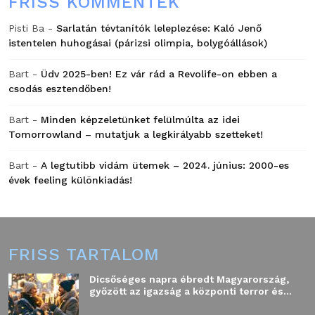
FRISS KOMMENTEK
Pisti Ba
-
Sarlatán tévtanítók leleplezése: Kaló Jenő
istentelen huhogásai (párizsi olimpia, bolygóállások)
Bart
-
Üdv 2025-ben! Ez vár rád a Revolife-on ebben a
csodás esztendőben!
Bart
-
Minden képzeletünket felülmúlta az idei
Tomorrowland – mutatjuk a legkirályabb szetteket!
Bart
-
A legtutibb vidám ütemek – 2024. június: 2000-es
évek feeling különkiadás!
FRISS TARTALOM
Dicsőséges napra ébredt Magyarország,
győzött az igazság a központi terror és...